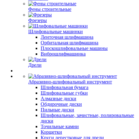
Фены строительные
Фрезеры
Шлифовальные машинки
Ленточная шлифмашина
Орбитальная шлифмашина
Плоскошлифовальные машины
Виброшлифмашинка
Дрели
Абразивно-шлифовальный инструмент
Шлифовальная бумага
Шлифовальные губки
Алмазные диски
Обдирочные диски
Пильные диски
Шлифовальные, зачистные, полировальные
диски
Точильные камни
Корщетки
Круги лепестковые для дрели