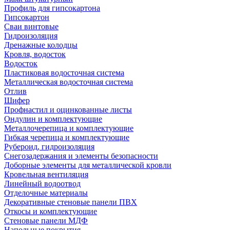
Профиль для гипсокартона
Гипсокартон
Сваи винтовые
Гидроизоляция
Дренажные колодцы
Кровля, водосток
Водосток
Пластиковая водосточная система
Металлическая водосточная система
Отлив
Шифер
Профнастил и оцинкованные листы
Ондулин и комплектующие
Металлочерепица и комплектующие
Гибкая черепица и комплектующие
Рубероид, гидроизоляция
Снегозадержания и элементы безопасности
Доборные элементы для металлической кровли
Кровельная вентиляция
Линейный водоотвод
Отделочные материалы
Декоративные стеновые панели ПВХ
Откосы и комплектующие
Стеновые панели МДФ
Напольные покрытия