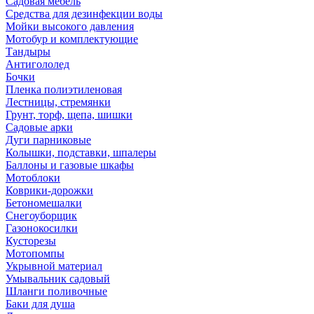
Садовая мебель
Средства для дезинфекции воды
Мойки высокого давления
Мотобур и комплектующие
Тандыры
Антигололед
Бочки
Пленка полиэтиленовая
Лестницы, стремянки
Грунт, торф, щепа, шишки
Садовые арки
Дуги парниковые
Колышки, подставки, шпалеры
Баллоны и газовые шкафы
Мотоблоки
Коврики-дорожки
Бетономешалки
Снегоуборщик
Газонокосилки
Кусторезы
Мотопомпы
Укрывной материал
Умывальник садовый
Шланги поливочные
Баки для душа