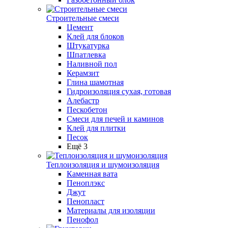
Строительные смеси
Цемент
Клей для блоков
Штукатурка
Шпатлевка
Наливной пол
Керамзит
Глина шамотная
Гидроизоляция сухая, готовая
Алебастр
Пескобетон
Смеси для печей и каминов
Клей для плитки
Песок
Ещё 3
Теплоизоляция и шумоизоляция
Каменная вата
Пеноплэкс
Джут
Пенопласт
Материалы для изоляции
Пенофол