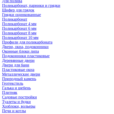
Для полива
Поликарбонат, парники и грядки
Шифер для грядок
Грядки оцинкованные
Поликарбонат
Поликарбонат 4 мм
Поликарбонат 6 мм
Поликарбонат 8 мм
Поликарбонат 10 мм
Профили для поликарбоната
Двери, окна, подоконники
Оконные блоки липа
Подоконники пластиковые
Деревянные двери
Двери для бани
Пластиковые окна
Металлические двери
Природный камень
Геотекстиль
Галька и щебень
Плитняк
Садовые постройки
Туалеты и будки
Хозблоки, вольеры
Печи и котлы