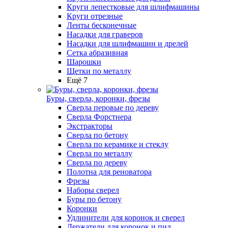
Круги лепестковые для шлифмашины
Круги отрезные
Ленты бесконечные
Насадки для граверов
Насадки для шлифмашин и дрелей
Сетка абразивная
Шарошки
Щетки по металлу
Ещё 7
Буры, сверла, коронки, фрезы
Сверла перовые по дереву
Сверла Форстнера
Экстракторы
Сверла по бетону
Сверла по керамике и стеклу
Сверла по металлу
Сверла по дереву
Полотна для реноватора
Фрезы
Наборы сверел
Буры по бетону
Коронки
Удлинители для коронок и сверел
Держатели для коронок и пил