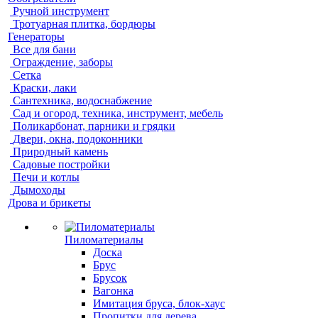
Ручной инструмент
Тротуарная плитка, бордюры
Генераторы
Все для бани
Ограждение, заборы
Сетка
Краски, лаки
Сантехника, водоснабжение
Сад и огород, техника, инструмент, мебель
Поликарбонат, парники и грядки
Двери, окна, подоконники
Природный камень
Садовые постройки
Печи и котлы
Дымоходы
Дрова и брикеты
Пиломатериалы
Доска
Брус
Брусок
Вагонка
Имитация бруса, блок-хаус
Пропитки для дерева