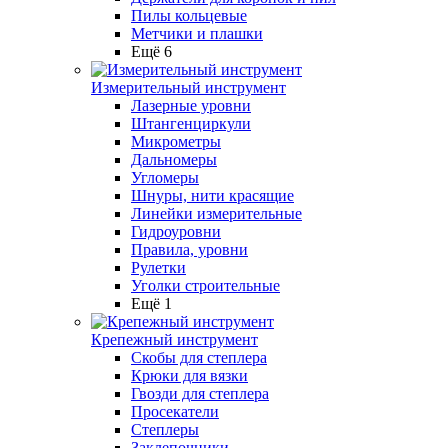
Пилы кольцевые
Метчики и плашки
Ещё 6
Измерительный инструмент
Лазерные уровни
Штангенциркули
Микрометры
Дальномеры
Угломеры
Шнуры, нити красящие
Линейки измерительные
Гидроуровни
Правила, уровни
Рулетки
Уголки строительные
Ещё 1
Крепежный инструмент
Скобы для степлера
Крюки для вязки
Гвозди для степлера
Просекатели
Степлеры
Заклепочники