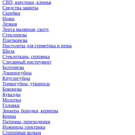
СВП, крестики, клинья
Средства защиты
Скребки
Ножи
Лезвия
Лента малярная, скотч
Стеклорезы
Плиткорезы
Пистолеты для герметика и пены
Шила
Стеклоткань, серпянка
Слесарный инструмент
Болторезы
Длинногубцы
Круглогубцы
Тонкогубцы, утконосы
Бокорезы
Кувалды
Молотки
Головки
Зенкера, бородки, кернеры
Керны
Патроны, переходники
Ножницы электрика
Стопорные кольца