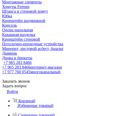
Монтажные элементы
Хомуты Ferrum
Штанга и стеновой хомут
Юбка
Кронштейн раздвижной
Консоль
Опора напольная
Крышная разделка
Кронштейн стеновой
Потолочно-проходные устройства
Минерит, листовой асбест, базальт
Дымник
Дрова и брикеты
+7 965 283 8466
+7 965 283 8466
интернет-магазин
+7 977 760 0545
многоканальный
Заказать звонок
Задать вопрос
Войти
Корзина
0
Избранные товары
0
Сравнение товаров
0