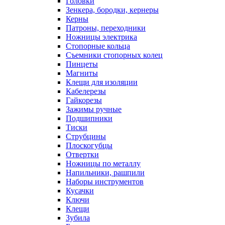
Головки
Зенкера, бородки, кернеры
Керны
Патроны, переходники
Ножницы электрика
Стопорные кольца
Съемники стопорных колец
Пинцеты
Магниты
Клещи для изоляции
Кабелерезы
Гайкорезы
Зажимы ручные
Подшипники
Тиски
Струбцины
Плоскогубцы
Отвертки
Ножницы по металлу
Напильники, рашпили
Наборы инструментов
Кусачки
Ключи
Клещи
Зубила