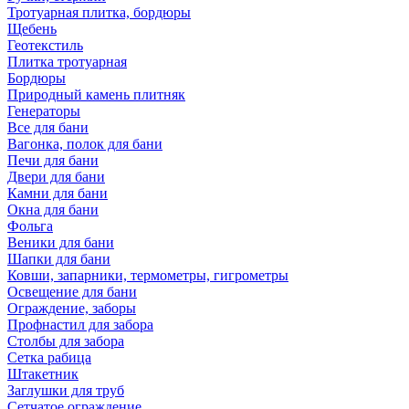
Тротуарная плитка, бордюры
Щебень
Геотекстиль
Плитка тротуарная
Бордюры
Природный камень плитняк
Генераторы
Все для бани
Вагонка, полок для бани
Печи для бани
Двери для бани
Камни для бани
Окна для бани
Фольга
Веники для бани
Шапки для бани
Ковши, запарники, термометры, гигрометры
Освещение для бани
Ограждение, заборы
Профнастил для забора
Столбы для забора
Сетка рабица
Штакетник
Заглушки для труб
Сетчатое ограждение