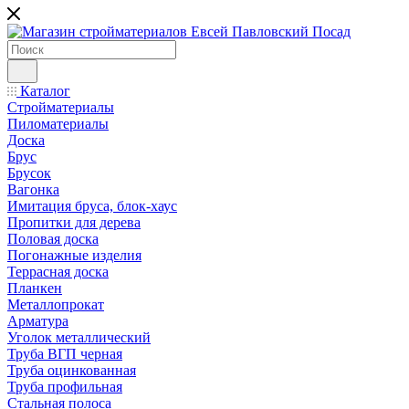
Каталог
Стройматериалы
Пиломатериалы
Доска
Брус
Брусок
Вагонка
Имитация бруса, блок-хаус
Пропитки для дерева
Половая доска
Погонажные изделия
Террасная доска
Планкен
Металлопрокат
Арматура
Уголок металлический
Труба ВГП черная
Труба оцинкованная
Труба профильная
Стальная полоса