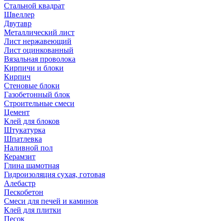
Стальной квадрат
Швеллер
Двутавр
Металлический лист
Лист нержавеющий
Лист оцинкованный
Вязальная проволока
Кирпичи и блоки
Кирпич
Стеновые блоки
Газобетонный блок
Строительные смеси
Цемент
Клей для блоков
Штукатурка
Шпатлевка
Наливной пол
Керамзит
Глина шамотная
Гидроизоляция сухая, готовая
Алебастр
Пескобетон
Смеси для печей и каминов
Клей для плитки
Песок