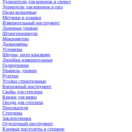
Удлинители для коронок и сверел
Держатели для коронок и пил
Пилы кольцевые
Метчики и плашки
Измерительный инструмент
Лазерные уровни
Штангенциркули
Микрометры
Дальномеры
Угломеры
Шнуры, нити красящие
Линейки измерительные
Гидроуровни
Правила, уровни
Рулетки
Уголки строительные
Крепежный инструмент
Скобы для степлера
Крюки для вязки
Гвозди для степлера
Просекатели
Степлеры
Заклепочники
Отделочный инструмент
Клеевые пистолеты и стержни