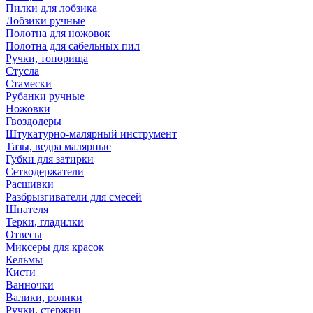
Пилки для лобзика
Лобзики ручные
Полотна для ножовок
Полотна для сабельных пил
Ручки, топорища
Стусла
Стамески
Рубанки ручные
Ножовки
Гвоздодеры
Штукатурно-малярный инструмент
Тазы, ведра малярные
Губки для затирки
Сеткодержатели
Расшивки
Разбрызгиватели для смесей
Шпателя
Терки, гладилки
Отвесы
Миксеры для красок
Кельмы
Кисти
Ванночки
Валики, ролики
Ручки, стержни