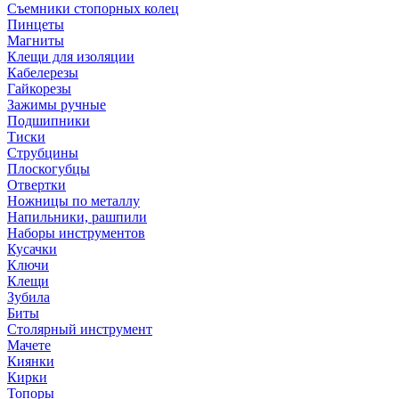
Съемники стопорных колец
Пинцеты
Магниты
Клещи для изоляции
Кабелерезы
Гайкорезы
Зажимы ручные
Подшипники
Тиски
Струбцины
Плоскогубцы
Отвертки
Ножницы по металлу
Напильники, рашпили
Наборы инструментов
Кусачки
Ключи
Клещи
Зубила
Биты
Столярный инструмент
Мачете
Киянки
Кирки
Топоры