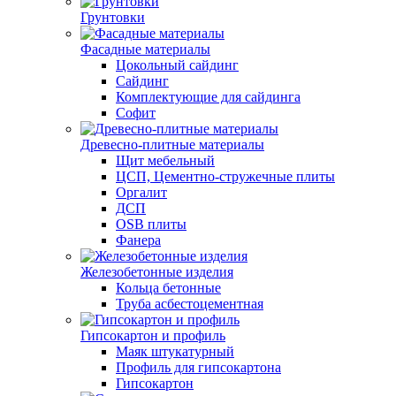
Грунтовки
Фасадные материалы
Цокольный сайдинг
Сайдинг
Комплектующие для сайдинга
Софит
Древесно-плитные материалы
Щит мебельный
ЦСП, Цементно-стружечные плиты
Оргалит
ДСП
OSB плиты
Фанера
Железобетонные изделия
Кольца бетонные
Труба асбестоцементная
Гипсокартон и профиль
Маяк штукатурный
Профиль для гипсокартона
Гипсокартон