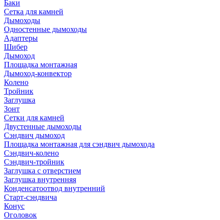
Баки
Сетка для камней
Дымоходы
Одностенные дымоходы
Адаптеры
Шибер
Дымоход
Площадка монтажная
Дымоход-конвектор
Колено
Тройник
Заглушка
Зонт
Сетки для камней
Двустенные дымоходы
Сэндвич дымоход
Площадка монтажная для сэндвич дымохода
Сэндвич-колено
Сэндвич-тройник
Заглушка с отверстием
Заглушка внутренняя
Конденсатоотвод внутренний
Старт-сэндвича
Конус
Оголовок