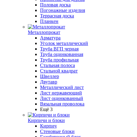
Половая доска
Погонажные изделия
Террасная доска
Планкен
Металлопрокат
Арматура
Уголок металлический
Труба ВГП черная
Труба оцинкованная
Труба профильная
Стальная полоса
Стальной квадрат
Швеллер
Двутавр
Металлический лист
Лист нержавеющий
Лист оцинкованный
Вязальная проволока
Ещё 3
Кирпичи и блоки
Кирпич
Стеновые блоки
Газобетонный блок