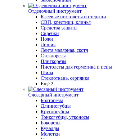
Отделочный инструмент
Клеевые пистолеты и стержни
СВП, крестики, клинья
Средства защиты
Скребки
Ножи
Лезвия
Лента малярная, скотч
Стеклорезы
Плиткорезы
Пистолеты для герметика и пены
Шила
Стеклоткань, серпянка
Ещё 2
Слесарный инструмент
Болторезы
Длинногубцы
Круглогубцы
Тонкогубцы, утконосы
Бокорезы
Кувалды
Молотки