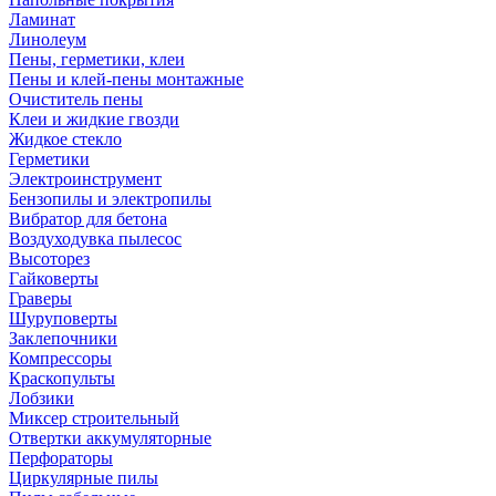
Ламинат
Линолеум
Пены, герметики, клеи
Пены и клей-пены монтажные
Очиститель пены
Клеи и жидкие гвозди
Жидкое стекло
Герметики
Электроинструмент
Бензопилы и электропилы
Вибратор для бетона
Воздуходувка пылесос
Высоторез
Гайковерты
Граверы
Шуруповерты
Заклепочники
Компрессоры
Краскопульты
Лобзики
Миксер строительный
Отвертки аккумуляторные
Перфораторы
Циркулярные пилы