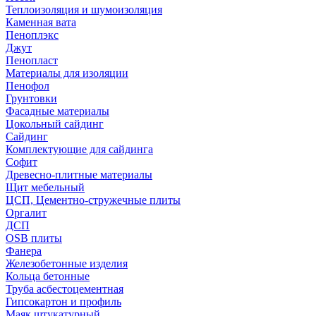
Теплоизоляция и шумоизоляция
Каменная вата
Пеноплэкс
Джут
Пенопласт
Материалы для изоляции
Пенофол
Грунтовки
Фасадные материалы
Цокольный сайдинг
Сайдинг
Комплектующие для сайдинга
Софит
Древесно-плитные материалы
Щит мебельный
ЦСП, Цементно-стружечные плиты
Оргалит
ДСП
OSB плиты
Фанера
Железобетонные изделия
Кольца бетонные
Труба асбестоцементная
Гипсокартон и профиль
Маяк штукатурный