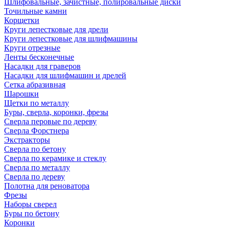
Шлифовальные, зачистные, полировальные диски
Точильные камни
Корщетки
Круги лепестковые для дрели
Круги лепестковые для шлифмашины
Круги отрезные
Ленты бесконечные
Насадки для граверов
Насадки для шлифмашин и дрелей
Сетка абразивная
Шарошки
Щетки по металлу
Буры, сверла, коронки, фрезы
Сверла перовые по дереву
Сверла Форстнера
Экстракторы
Сверла по бетону
Сверла по керамике и стеклу
Сверла по металлу
Сверла по дереву
Полотна для реноватора
Фрезы
Наборы сверел
Буры по бетону
Коронки