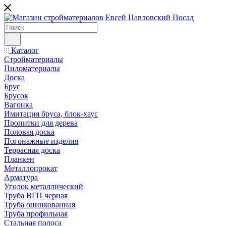
Каталог
Стройматериалы
Пиломатериалы
Доска
Брус
Брусок
Вагонка
Имитация бруса, блок-хаус
Пропитки для дерева
Половая доска
Погонажные изделия
Террасная доска
Планкен
Металлопрокат
Арматура
Уголок металлический
Труба ВГП черная
Труба оцинкованная
Труба профильная
Стальная полоса