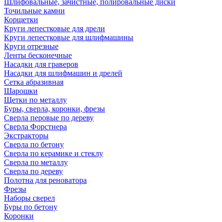
Шлифовальные, зачистные, полировальные диски
Точильные камни
Корщетки
Круги лепестковые для дрели
Круги лепестковые для шлифмашины
Круги отрезные
Ленты бесконечные
Насадки для граверов
Насадки для шлифмашин и дрелей
Сетка абразивная
Шарошки
Щетки по металлу
Буры, сверла, коронки, фрезы
Сверла перовые по дереву
Сверла Форстнера
Экстракторы
Сверла по бетону
Сверла по керамике и стеклу
Сверла по металлу
Сверла по дереву
Полотна для реноватора
Фрезы
Наборы сверел
Буры по бетону
Коронки