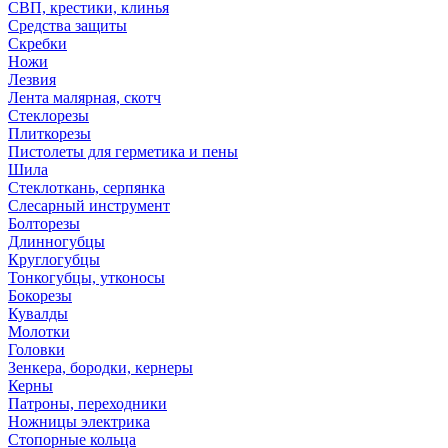
СВП, крестики, клинья
Средства защиты
Скребки
Ножи
Лезвия
Лента малярная, скотч
Стеклорезы
Плиткорезы
Пистолеты для герметика и пены
Шила
Стеклоткань, серпянка
Слесарный инструмент
Болторезы
Длинногубцы
Круглогубцы
Тонкогубцы, утконосы
Бокорезы
Кувалды
Молотки
Головки
Зенкера, бородки, кернеры
Керны
Патроны, переходники
Ножницы электрика
Стопорные кольца