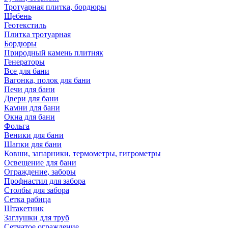
Тротуарная плитка, бордюры
Щебень
Геотекстиль
Плитка тротуарная
Бордюры
Природный камень плитняк
Генераторы
Все для бани
Вагонка, полок для бани
Печи для бани
Двери для бани
Камни для бани
Окна для бани
Фольга
Веники для бани
Шапки для бани
Ковши, запарники, термометры, гигрометры
Освещение для бани
Ограждение, заборы
Профнастил для забора
Столбы для забора
Сетка рабица
Штакетник
Заглушки для труб
Сетчатое ограждение