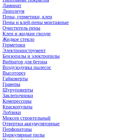
Ламинат
Линолеум
Пены, герметики, клеи
Пены и клей-пены монтажные
Очиститель пены
Клеи и жидкие гвозди
Жидкое стекло
Герметики
Электроинструмент
Бензопилы и электропилы
Вибратор для бетона
Воздуходувка пылесос
Высоторез
Гайковерты
Граверы
Шуруповерты
Заклепочники
Компрессоры
Краскопульты
Лобзики
Миксер строительный
Отвертки аккумуляторные
Перфораторы
Циркулярные пилы