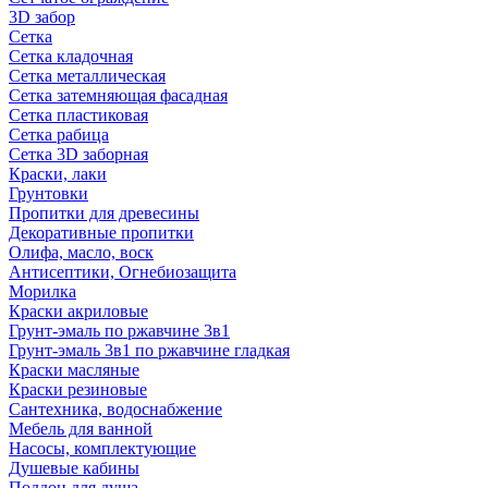
3D забор
Сетка
Сетка кладочная
Сетка металлическая
Сетка затемняющая фасадная
Сетка пластиковая
Сетка рабица
Сетка 3D заборная
Краски, лаки
Грунтовки
Пропитки для древесины
Декоративные пропитки
Олифа, масло, воск
Антисептики, Огнебиозащита
Морилка
Краски акриловые
Грунт-эмаль по ржавчине 3в1
Грунт-эмаль 3в1 по ржавчине гладкая
Краски масляные
Краски резиновые
Сантехника, водоснабжение
Мебель для ванной
Насосы, комплектующие
Душевые кабины
Поддон для душа