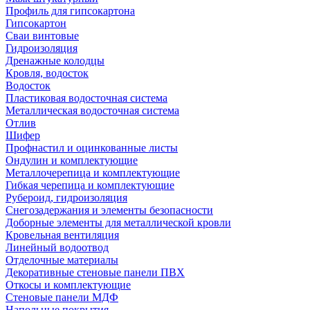
Профиль для гипсокартона
Гипсокартон
Сваи винтовые
Гидроизоляция
Дренажные колодцы
Кровля, водосток
Водосток
Пластиковая водосточная система
Металлическая водосточная система
Отлив
Шифер
Профнастил и оцинкованные листы
Ондулин и комплектующие
Металлочерепица и комплектующие
Гибкая черепица и комплектующие
Рубероид, гидроизоляция
Снегозадержания и элементы безопасности
Доборные элементы для металлической кровли
Кровельная вентиляция
Линейный водоотвод
Отделочные материалы
Декоративные стеновые панели ПВХ
Откосы и комплектующие
Стеновые панели МДФ
Напольные покрытия