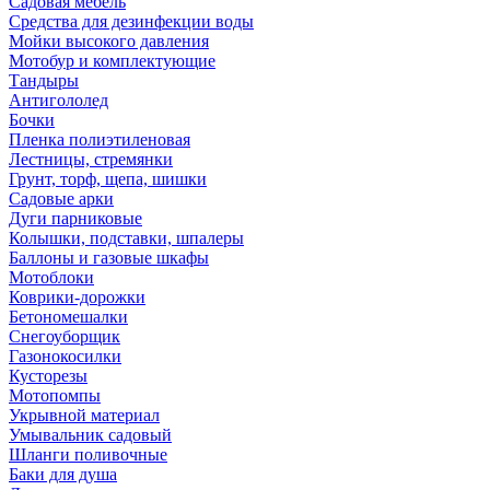
Садовая мебель
Средства для дезинфекции воды
Мойки высокого давления
Мотобур и комплектующие
Тандыры
Антигололед
Бочки
Пленка полиэтиленовая
Лестницы, стремянки
Грунт, торф, щепа, шишки
Садовые арки
Дуги парниковые
Колышки, подставки, шпалеры
Баллоны и газовые шкафы
Мотоблоки
Коврики-дорожки
Бетономешалки
Снегоуборщик
Газонокосилки
Кусторезы
Мотопомпы
Укрывной материал
Умывальник садовый
Шланги поливочные
Баки для душа