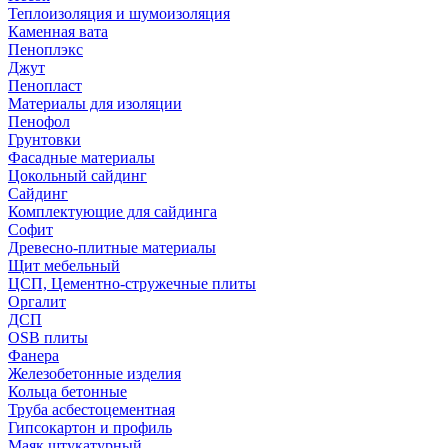
Теплоизоляция и шумоизоляция
Каменная вата
Пеноплэкс
Джут
Пенопласт
Материалы для изоляции
Пенофол
Грунтовки
Фасадные материалы
Цокольный сайдинг
Сайдинг
Комплектующие для сайдинга
Софит
Древесно-плитные материалы
Щит мебельный
ЦСП, Цементно-стружечные плиты
Оргалит
ДСП
OSB плиты
Фанера
Железобетонные изделия
Кольца бетонные
Труба асбестоцементная
Гипсокартон и профиль
Маяк штукатурный