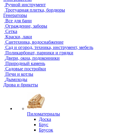
Ручной инструмент
Тротуарная плитка, бордюры
Генераторы
Все для бани
Ограждение, заборы
Сетка
Краски, лаки
Сантехника, водоснабжение
Сад и огород, техника, инструмент, мебель
Поликарбонат, парники и грядки
Двери, окна, подоконники
Природный камень
Садовые постройки
Печи и котлы
Дымоходы
Дрова и брикеты
Пиломатериалы
Доска
Брус
Брусок