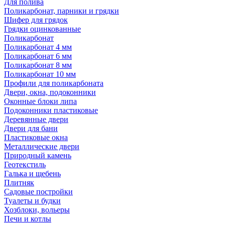
Для полива
Поликарбонат, парники и грядки
Шифер для грядок
Грядки оцинкованные
Поликарбонат
Поликарбонат 4 мм
Поликарбонат 6 мм
Поликарбонат 8 мм
Поликарбонат 10 мм
Профили для поликарбоната
Двери, окна, подоконники
Оконные блоки липа
Подоконники пластиковые
Деревянные двери
Двери для бани
Пластиковые окна
Металлические двери
Природный камень
Геотекстиль
Галька и щебень
Плитняк
Садовые постройки
Туалеты и будки
Хозблоки, вольеры
Печи и котлы