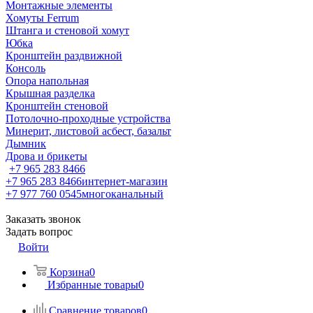
Монтажные элементы
Хомуты Ferrum
Штанга и стеновой хомут
Юбка
Кронштейн раздвижной
Консоль
Опора напольная
Крышная разделка
Кронштейн стеновой
Потолочно-проходные устройства
Минерит, листовой асбест, базальт
Дымник
Дрова и брикеты
+7 965 283 8466
+7 965 283 8466
интернет-магазин
+7 977 760 0545
многоканальный
Заказать звонок
Задать вопрос
Войти
Корзина
0
Избранные товары
0
Сравнение товаров
0