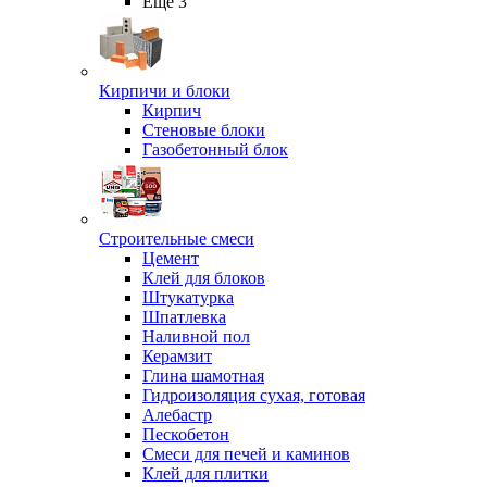
Ещё 3
Кирпичи и блоки
Кирпич
Стеновые блоки
Газобетонный блок
Строительные смеси
Цемент
Клей для блоков
Штукатурка
Шпатлевка
Наливной пол
Керамзит
Глина шамотная
Гидроизоляция сухая, готовая
Алебастр
Пескобетон
Смеси для печей и каминов
Клей для плитки