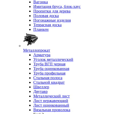
Вагонка
Имитация бруса, блок-хаус
Пропитки для дерева
Половая доска
Погонажные изделия
Террасная доска
Планкен
Металлопрокат
Арматура
Уголок металлический
Труба ВГП черная
Труба оцинкованная
Труба профильная
Стальная полоса
Стальной квадрат
Швеллер
Двутавр
Металлический лист
Лист нержавеющий
Лист оцинкованный
Вязальная проволока