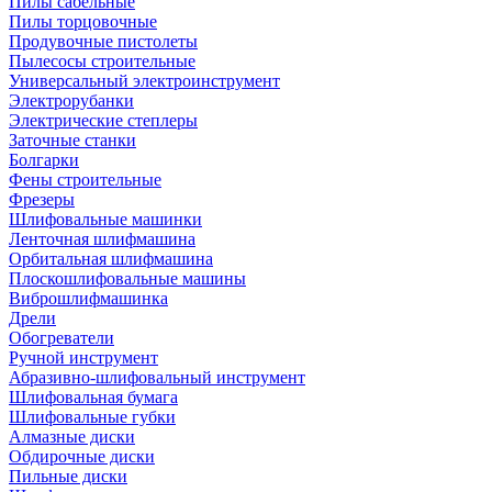
Пилы сабельные
Пилы торцовочные
Продувочные пистолеты
Пылесосы строительные
Универсальный электроинструмент
Электрорубанки
Электрические степлеры
Заточные станки
Болгарки
Фены строительные
Фрезеры
Шлифовальные машинки
Ленточная шлифмашина
Орбитальная шлифмашина
Плоскошлифовальные машины
Виброшлифмашинка
Дрели
Обогреватели
Ручной инструмент
Абразивно-шлифовальный инструмент
Шлифовальная бумага
Шлифовальные губки
Алмазные диски
Обдирочные диски
Пильные диски