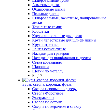
Шлифовальные губки
Алмазные диски
Обдирочные диски
Пильные диски
Шлифовальные, зачистные, полировальные
диски
Точильные камни
Корщетки
Круги лепестковые для дрели
Круги лепестковые для шлифмашины
Круги отрезные
Ленты бесконечные
Насадки для граверов
Насадки для шлифмашин и дрелей
Сетка абразивная
Шарошки
Щетки по металлу
Ещё 7
Буры, сверла, коронки, фрезы
Сверла перовые по дереву
Сверла Форстнера
Экстракторы
Сверла по бетону
Сверла по керамике и стеклу