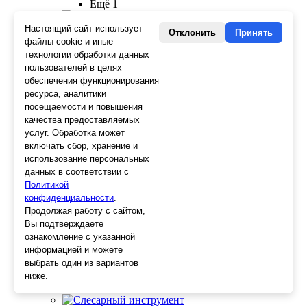
Ещё 1
Крепежный инструмент
Настоящий сайт использует
Отклонить
Принять
Скобы для степлера
файлы cookie и иные
Крюки для вязки
технологии обработки данных
Гвозди для степлера
пользователей в целях
Просекатели
обеспечения функционирования
Степлеры
ресурса, аналитики
Заклепочники
посещаемости и повышения
качества предоставляемых
Отделочный инструмент
услуг. Обработка может
Клеевые пистолеты и стержни
включать сбор, хранение и
СВП, крестики, клинья
использование персональных
Средства защиты
данных в соответствии с
Скребки
Политикой
Ножи
конфиденциальности
.
Лезвия
Продолжая работу с сайтом,
Лента малярная, скотч
Вы подтверждаете
Стеклорезы
ознакомление с указанной
Плиткорезы
информацией и можете
Пистолеты для герметика и пены
Шила
выбрать один из вариантов
Стеклоткань, серпянка
ниже.
Ещё 2