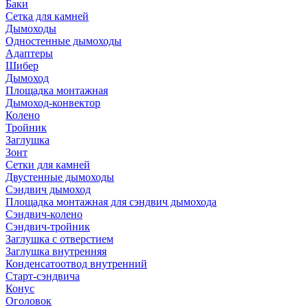
Баки
Сетка для камней
Дымоходы
Одностенные дымоходы
Адаптеры
Шибер
Дымоход
Площадка монтажная
Дымоход-конвектор
Колено
Тройник
Заглушка
Зонт
Сетки для камней
Двустенные дымоходы
Сэндвич дымоход
Площадка монтажная для сэндвич дымохода
Сэндвич-колено
Сэндвич-тройник
Заглушка с отверстием
Заглушка внутренняя
Конденсатоотвод внутренний
Старт-сэндвича
Конус
Оголовок