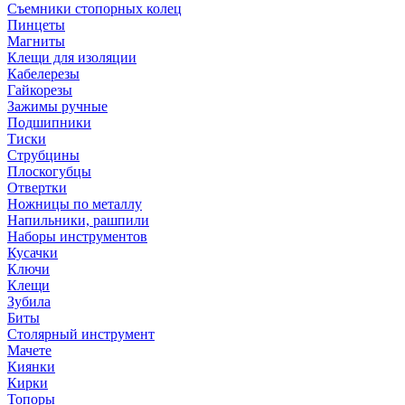
Съемники стопорных колец
Пинцеты
Магниты
Клещи для изоляции
Кабелерезы
Гайкорезы
Зажимы ручные
Подшипники
Тиски
Струбцины
Плоскогубцы
Отвертки
Ножницы по металлу
Напильники, рашпили
Наборы инструментов
Кусачки
Ключи
Клещи
Зубила
Биты
Столярный инструмент
Мачете
Киянки
Кирки
Топоры