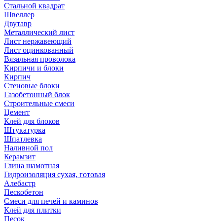
Стальной квадрат
Швеллер
Двутавр
Металлический лист
Лист нержавеющий
Лист оцинкованный
Вязальная проволока
Кирпичи и блоки
Кирпич
Стеновые блоки
Газобетонный блок
Строительные смеси
Цемент
Клей для блоков
Штукатурка
Шпатлевка
Наливной пол
Керамзит
Глина шамотная
Гидроизоляция сухая, готовая
Алебастр
Пескобетон
Смеси для печей и каминов
Клей для плитки
Песок