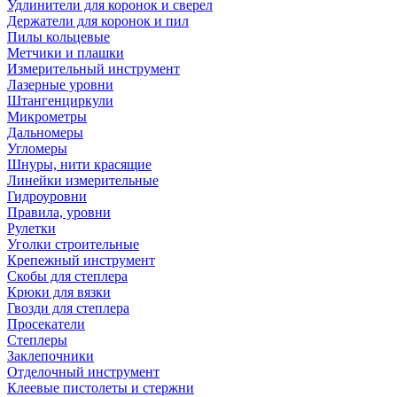
Удлинители для коронок и сверел
Держатели для коронок и пил
Пилы кольцевые
Метчики и плашки
Измерительный инструмент
Лазерные уровни
Штангенциркули
Микрометры
Дальномеры
Угломеры
Шнуры, нити красящие
Линейки измерительные
Гидроуровни
Правила, уровни
Рулетки
Уголки строительные
Крепежный инструмент
Скобы для степлера
Крюки для вязки
Гвозди для степлера
Просекатели
Степлеры
Заклепочники
Отделочный инструмент
Клеевые пистолеты и стержни