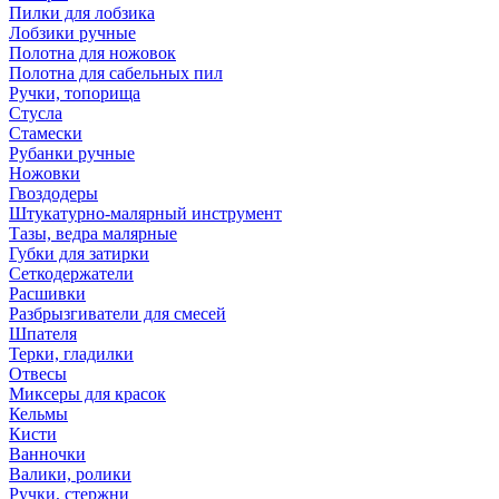
Пилки для лобзика
Лобзики ручные
Полотна для ножовок
Полотна для сабельных пил
Ручки, топорища
Стусла
Стамески
Рубанки ручные
Ножовки
Гвоздодеры
Штукатурно-малярный инструмент
Тазы, ведра малярные
Губки для затирки
Сеткодержатели
Расшивки
Разбрызгиватели для смесей
Шпателя
Терки, гладилки
Отвесы
Миксеры для красок
Кельмы
Кисти
Ванночки
Валики, ролики
Ручки, стержни