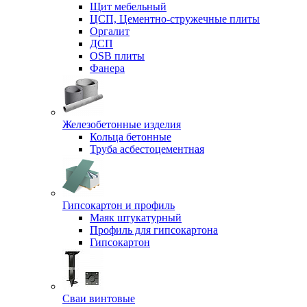
Щит мебельный
ЦСП, Цементно-стружечные плиты
Оргалит
ДСП
OSB плиты
Фанера
Железобетонные изделия
Кольца бетонные
Труба асбестоцементная
Гипсокартон и профиль
Маяк штукатурный
Профиль для гипсокартона
Гипсокартон
Сваи винтовые