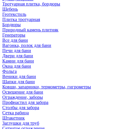
Тротуарная плитка, бордюры
Щебень
Геотекстиль
Плитка тротуарная
Бордюры
Природный камень плитняк
Генераторы
Все для бани
Вагонка, полок для бани
Печи для бани
Двери для бани
Камни для бани
Окна для бани
Фольга
Веники для бани
Шапки для бани
Ковши, запарники, термометры, гигрометры
Освещение для бани
Ограждение, заборы
Профнастил для забора
Столбы для забора
Сетка рабица
Штакетник
Заглушки для труб
Сетчатое ограждение