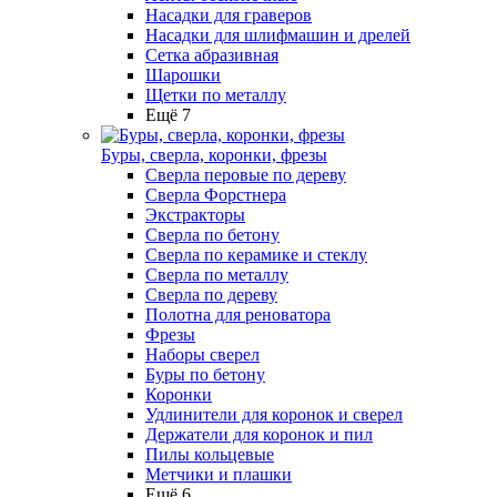
Насадки для граверов
Насадки для шлифмашин и дрелей
Сетка абразивная
Шарошки
Щетки по металлу
Ещё 7
Буры, сверла, коронки, фрезы
Сверла перовые по дереву
Сверла Форстнера
Экстракторы
Сверла по бетону
Сверла по керамике и стеклу
Сверла по металлу
Сверла по дереву
Полотна для реноватора
Фрезы
Наборы сверел
Буры по бетону
Коронки
Удлинители для коронок и сверел
Держатели для коронок и пил
Пилы кольцевые
Метчики и плашки
Ещё 6