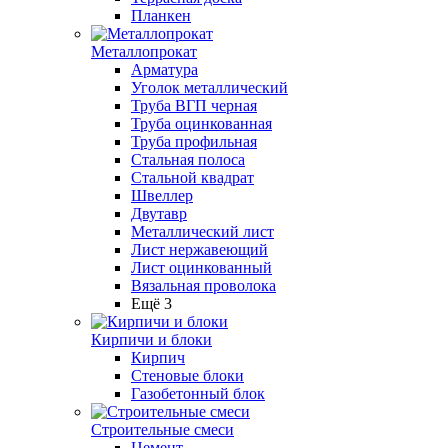
Планкен
Металлопрокат
Арматура
Уголок металлический
Труба ВГП черная
Труба оцинкованная
Труба профильная
Стальная полоса
Стальной квадрат
Швеллер
Двутавр
Металлический лист
Лист нержавеющий
Лист оцинкованный
Вязальная проволока
Ещё 3
Кирпичи и блоки
Кирпич
Стеновые блоки
Газобетонный блок
Строительные смеси
Цемент