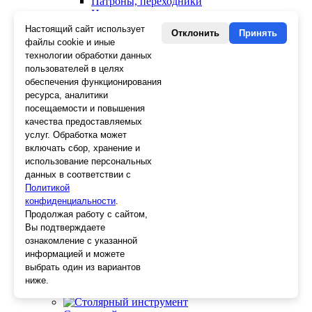
Патроны, переходники
Ножницы электрика
Стопорные кольца
Настоящий сайт использует
Отклонить
Принять
Съемники стопорных колец
файлы cookie и иные
Пинцеты
технологии обработки данных
Магниты
пользователей в целях
Клещи для изоляции
обеспечения функционирования
Кабелерезы
ресурса, аналитики
Гайкорезы
посещаемости и повышения
Зажимы ручные
качества предоставляемых
Подшипники
услуг. Обработка может
Тиски
включать сбор, хранение и
Струбцины
использование персональных
Плоскогубцы
данных в соответствии с
Отвертки
Политикой
Ножницы по металлу
конфиденциальности
Напильники, рашпили
.
Наборы инструментов
Продолжая работу с сайтом,
Кусачки
Вы подтверждаете
Ключи
ознакомление с указанной
Клещи
информацией и можете
Зубила
выбрать один из вариантов
Биты
ниже.
Ещё 23