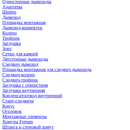
Одностенные дымоходы
Адаптеры
Шибер
Дымоход
Площадка монтажная
Дымоход-конвектор
Колено
Тройник
Заглушка
Зонт
Сетки для камней
Двустенные дымоходы
Сэндвич дымоход
Площадка монтажная для сэндвич дымохода
Сэндвич-колено
Сэндвич-тройник
Заглушка с отверстием
Заглушка внутренняя
Конденсатоотвод внутренний
Старт-сэндвича
Конус
Оголовок
Монтажные элементы
Хомуты Ferrum
Штанга и стеновой хомут