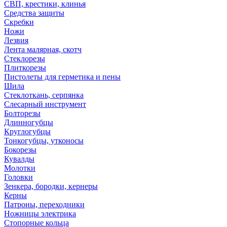
СВП, крестики, клинья
Средства защиты
Скребки
Ножи
Лезвия
Лента малярная, скотч
Стеклорезы
Плиткорезы
Пистолеты для герметика и пены
Шила
Стеклоткань, серпянка
Слесарный инструмент
Болторезы
Длинногубцы
Круглогубцы
Тонкогубцы, утконосы
Бокорезы
Кувалды
Молотки
Головки
Зенкера, бородки, кернеры
Керны
Патроны, переходники
Ножницы электрика
Стопорные кольца