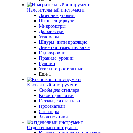
Измерительный инструмент
Лазерные уровни
Штангенциркули
Микрометры
Дальномеры
Угломеры
Шнуры, нити красящие
Линейки измерительные
Гидроуровни
Правила, уровни
Рулетки
Уголки строительные
Ещё 1
Крепежный инструмент
Скобы для степлера
Крюки для вязки
Гвозди для степлера
Просекатели
Степлеры
Заклепочники
Отделочный инструмент
Клеевые пистолеты и стержни