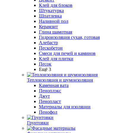
Клей для блоков
Штукатурка
Шпатлевка
Наливной пол
Керамзит
Глина шамотная
Гидроизоляция сухая, готовая
Алебастр
Пескобетон
Смеси для печей и каминов
Клей для плитки
Песок
Ещё 3
Теплоизоляция и шумоизоляция
Каменная вата
Пеноплэкс
Джут
Пенопласт
Материалы для изоляции
Пенофол
Грунтовки