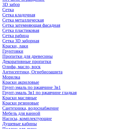
3D забор
Сетка
Сетка кладочная
Сетка металлическая
Сетка затемняющая фасадная
Сетка пластиковая
Сетка рабица
Сетка 3D заборная
Краски, лаки
Грунтовки
Пропитки для древесины
Декоративные пропитки
Олифа, масло, воск
Антисептики, Огнебиозащита
Морилка
Краски акриловые
Грунт-эмаль по ржавчине 3в1
Грунт-эмаль 3в1 по ржавчине гладкая
Краски масляные
Краски резиновые
Сантехника, водоснабжение
Мебель для ванной
Насосы, комплектующие
Душевые кабины
Поддон для душа