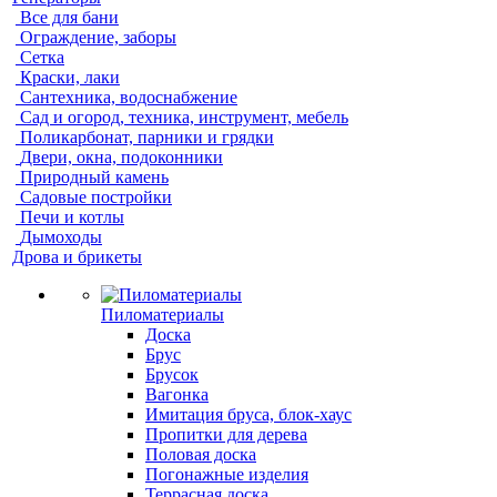
Все для бани
Ограждение, заборы
Сетка
Краски, лаки
Сантехника, водоснабжение
Сад и огород, техника, инструмент, мебель
Поликарбонат, парники и грядки
Двери, окна, подоконники
Природный камень
Садовые постройки
Печи и котлы
Дымоходы
Дрова и брикеты
Пиломатериалы
Доска
Брус
Брусок
Вагонка
Имитация бруса, блок-хаус
Пропитки для дерева
Половая доска
Погонажные изделия
Террасная доска