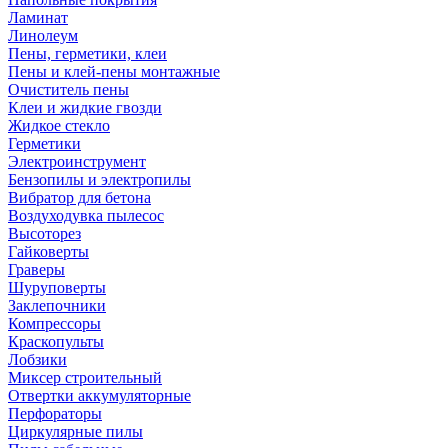
Ламинат
Линолеум
Пены, герметики, клеи
Пены и клей-пены монтажные
Очиститель пены
Клеи и жидкие гвозди
Жидкое стекло
Герметики
Электроинструмент
Бензопилы и электропилы
Вибратор для бетона
Воздуходувка пылесос
Высоторез
Гайковерты
Граверы
Шуруповерты
Заклепочники
Компрессоры
Краскопульты
Лобзики
Миксер строительный
Отвертки аккумуляторные
Перфораторы
Циркулярные пилы