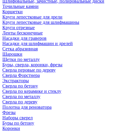
Шлифовальные, зачистные, полировальные диски
Точильные камни
Корщетки
Круги лепестковые для дрели
Круги лепестковые для шлифмашины
Круги отрезные
Ленты бесконечные
Насадки для граверов
Насадки для шлифмашин и дрелей
Сетка абразивная
Шарошки
Щетки по металлу
Буры, сверла, коронки, фрезы
Сверла перовые по дереву
Сверла Форстнера
Экстракторы
Сверла по бетону
Сверла по керамике и стеклу
Сверла по металлу
Сверла по дереву
Полотна для реноватора
Фрезы
Наборы сверел
Буры по бетону
Коронки