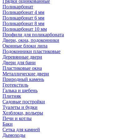
Грядки оцинкованные
Поликарбонат
Поликарбонат 4 мм
Поликарбонат 6 мм
Поликарбонат 8 мм
Поликарбонат 10 мм
Профили для поликарбоната
Двери, окна, подоконники
Оконные блоки липа
Подоконники пластиковые
Деревянные двери
Двери для бани
Пластиковые окна
Металлические двери
Природный камень
Геотекстиль
Галька и щебень
Плитняк
Садовые постройки
Туалеты и будки
Хозблоки, вольеры
Печи и котлы
Баки
Сетка для камней
Дымоходы