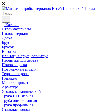
Каталог
Стройматериалы
Пиломатериалы
Доска
Брус
Брусок
Вагонка
Имитация бруса, блок-хаус
Пропитки для дерева
Половая доска
Погонажные изделия
Террасная доска
Планкен
Металлопрокат
Арматура
Уголок металлический
Труба ВГП черная
Труба оцинкованная
Труба профильная
Стальная полоса