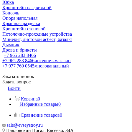
Юбка
Кронштейн раздвижной
Консоль
Опора напольная
Крышная разделка
Кронштейн стеновой
Потолочно-проходные устройства
Минерит, листовой асбест, базальт
Дымник
Дрова и брикеты
+7 965 283 8466
+7 965 283 8466
интернет-магазин
+7 977 760 0545
многоканальный
Заказать звонок
Задать вопрос
Войти
Корзина
0
Избранные товары
0
Сравнение товаров
0
sale@evseystroy.ru
Павловский Посад, Евсеево, 34А