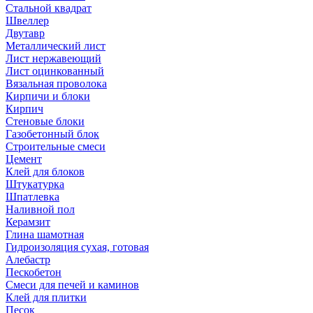
Стальной квадрат
Швеллер
Двутавр
Металлический лист
Лист нержавеющий
Лист оцинкованный
Вязальная проволока
Кирпичи и блоки
Кирпич
Стеновые блоки
Газобетонный блок
Строительные смеси
Цемент
Клей для блоков
Штукатурка
Шпатлевка
Наливной пол
Керамзит
Глина шамотная
Гидроизоляция сухая, готовая
Алебастр
Пескобетон
Смеси для печей и каминов
Клей для плитки
Песок