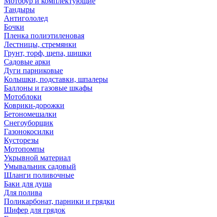
Мотобур и комплектующие
Тандыры
Антигололед
Бочки
Пленка полиэтиленовая
Лестницы, стремянки
Грунт, торф, щепа, шишки
Садовые арки
Дуги парниковые
Колышки, подставки, шпалеры
Баллоны и газовые шкафы
Мотоблоки
Коврики-дорожки
Бетономешалки
Снегоуборщик
Газонокосилки
Кусторезы
Мотопомпы
Укрывной материал
Умывальник садовый
Шланги поливочные
Баки для душа
Для полива
Поликарбонат, парники и грядки
Шифер для грядок