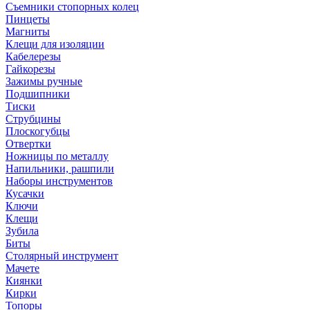
Съемники стопорных колец
Пинцеты
Магниты
Клещи для изоляции
Кабелерезы
Гайкорезы
Зажимы ручные
Подшипники
Тиски
Струбцины
Плоскогубцы
Отвертки
Ножницы по металлу
Напильники, рашпили
Наборы инструментов
Кусачки
Ключи
Клещи
Зубила
Биты
Столярный инструмент
Мачете
Киянки
Кирки
Топоры