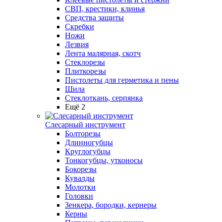
СВП, крестики, клинья
Средства защиты
Скребки
Ножи
Лезвия
Лента малярная, скотч
Стеклорезы
Плиткорезы
Пистолеты для герметика и пены
Шила
Стеклоткань, серпянка
Ещё 2
Слесарный инструмент
Болторезы
Длинногубцы
Круглогубцы
Тонкогубцы, утконосы
Бокорезы
Кувалды
Молотки
Головки
Зенкера, бородки, кернеры
Керны