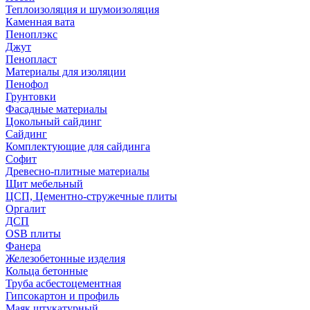
Теплоизоляция и шумоизоляция
Каменная вата
Пеноплэкс
Джут
Пенопласт
Материалы для изоляции
Пенофол
Грунтовки
Фасадные материалы
Цокольный сайдинг
Сайдинг
Комплектующие для сайдинга
Софит
Древесно-плитные материалы
Щит мебельный
ЦСП, Цементно-стружечные плиты
Оргалит
ДСП
OSB плиты
Фанера
Железобетонные изделия
Кольца бетонные
Труба асбестоцементная
Гипсокартон и профиль
Маяк штукатурный