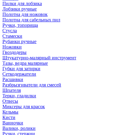
Пилки для лобзика
Лобзики ручные
Полотна для ножовок
Полотна для сабельных пил
Ручки, топорища
Стусла
Стамески
Рубанки ручные
Ножовки
Гвоздодеры
Штукатурно-малярный инструмент
Тазы, ведра малярные
Губки для затирки
Сеткодержатели
Расшивки
Разбрызгиватели для смесей
Шпателя
Терки, гладилки
Отвесы
Миксеры для красок
Кельмы
Кисти
Ванночки
Валики, ролики
Ручки, стержни