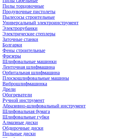
Пилы сабельные
Пилы торцовочные
Продувочные пистолеты
Пылесосы строительные
Универсальный электроинструмент
Электрорубанки
Электрические степлеры
Заточные станки
Болгарки
Фены строительные
Фрезеры
Шлифовальные машинки
Ленточная шлифмашина
Орбитальная шлифмашина
Плоскошлифовальные машины
Виброшлифмашинка
Дрели
Обогреватели
Ручной инструмент
Абразивно-шлифовальный инструмент
Шлифовальная бумага
Шлифовальные губки
Алмазные диски
Обдирочные диски
Пильные диски