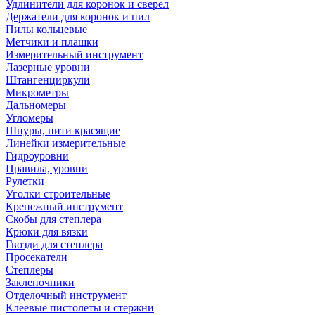
Удлинители для коронок и сверел
Держатели для коронок и пил
Пилы кольцевые
Метчики и плашки
Измерительный инструмент
Лазерные уровни
Штангенциркули
Микрометры
Дальномеры
Угломеры
Шнуры, нити красящие
Линейки измерительные
Гидроуровни
Правила, уровни
Рулетки
Уголки строительные
Крепежный инструмент
Скобы для степлера
Крюки для вязки
Гвозди для степлера
Просекатели
Степлеры
Заклепочники
Отделочный инструмент
Клеевые пистолеты и стержни