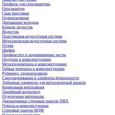
Профиль для гипсокартона
Гипсокартон
Сваи винтовые
Гидроизоляция
Дренажные колодцы
Кровля, водосток
Водосток
Пластиковая водосточная система
Металлическая водосточная система
Отлив
Шифер
Профнастил и оцинкованные листы
Ондулин и комплектующие
Металлочерепица и комплектующие
Гибкая черепица и комплектующие
Рубероид, гидроизоляция
Снегозадержания и элементы безопасности
Доборные элементы для металлической кровли
Кровельная вентиляция
Линейный водоотвод
Отделочные материалы
Декоративные стеновые панели ПВХ
Откосы и комплектующие
Стеновые панели МДФ
Напольные покрытия