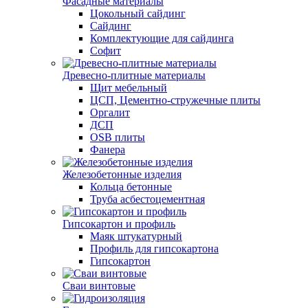
Фасадные материалы
Цокольный сайдинг
Сайдинг
Комплектующие для сайдинга
Софит
Древесно-плитные материалы
Щит мебельный
ЦСП, Цементно-стружечные плиты
Оргалит
ДСП
OSB плиты
Фанера
Железобетонные изделия
Кольца бетонные
Труба асбестоцементная
Гипсокартон и профиль
Маяк штукатурный
Профиль для гипсокартона
Гипсокартон
Сваи винтовые