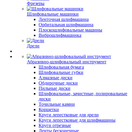
Фрезеры
Шлифовальные машинки
Ленточная шлифмашина
Орбитальная шлифмашина
Плоскошлифовальные машины
Виброшлифмашинка
Дрели
Абразивно-шлифовальный инструмент
Шлифовальная бумага
Шлифовальные губки
Алмазные диски
Обдирочные диски
Пильные диски
Шлифовальные, зачистные, полировальные
диски
Точильные камни
Корщетки
Круги лепестковые для дрели
Круги лепестковые для шлифмашины
Круги отрезные
Ленты бесконечные