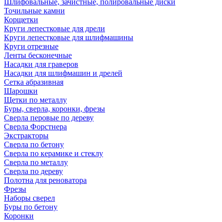
Шлифовальные, зачистные, полировальные диски
Точильные камни
Корщетки
Круги лепестковые для дрели
Круги лепестковые для шлифмашины
Круги отрезные
Ленты бесконечные
Насадки для граверов
Насадки для шлифмашин и дрелей
Сетка абразивная
Шарошки
Щетки по металлу
Буры, сверла, коронки, фрезы
Сверла перовые по дереву
Сверла Форстнера
Экстракторы
Сверла по бетону
Сверла по керамике и стеклу
Сверла по металлу
Сверла по дереву
Полотна для реноватора
Фрезы
Наборы сверел
Буры по бетону
Коронки