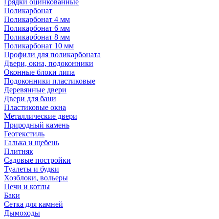
Грядки оцинкованные
Поликарбонат
Поликарбонат 4 мм
Поликарбонат 6 мм
Поликарбонат 8 мм
Поликарбонат 10 мм
Профили для поликарбоната
Двери, окна, подоконники
Оконные блоки липа
Подоконники пластиковые
Деревянные двери
Двери для бани
Пластиковые окна
Металлические двери
Природный камень
Геотекстиль
Галька и щебень
Плитняк
Садовые постройки
Туалеты и будки
Хозблоки, вольеры
Печи и котлы
Баки
Сетка для камней
Дымоходы