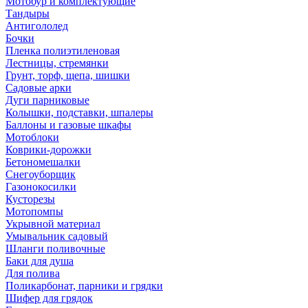
Мотобур и комплектующие
Тандыры
Антигололед
Бочки
Пленка полиэтиленовая
Лестницы, стремянки
Грунт, торф, щепа, шишки
Садовые арки
Дуги парниковые
Колышки, подставки, шпалеры
Баллоны и газовые шкафы
Мотоблоки
Коврики-дорожки
Бетономешалки
Снегоуборщик
Газонокосилки
Кусторезы
Мотопомпы
Укрывной материал
Умывальник садовый
Шланги поливочные
Баки для душа
Для полива
Поликарбонат, парники и грядки
Шифер для грядок