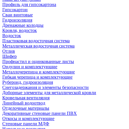
Профиль для гипсокартона
Гипсокартон
Сваи винтовые
Гидроизоляция
Дренажные колодцы
Кровля, водосток
Водосток
Пластиковая водосточная система
Металлическая водосточная система
Отлив
Шифер
Профнастил и оцинкованные листы
Ондулин и комплектующие
Металлочерепица и комплектующие
Гибкая черепица и комплектующие
Рубероид, гидроизоляция
Снегозадержания и элементы безопасности
Доборные элементы для металлической кровли
Кровельная вентиляция
Линейный водоотвод
Отделочные материалы
Декоративные стеновые панели ПВХ
Откосы и комплектующие
Стеновые панели МДФ
Напольные покрытия