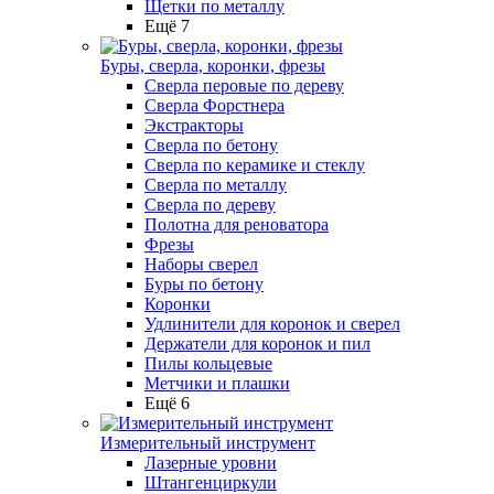
Щетки по металлу
Ещё 7
Буры, сверла, коронки, фрезы
Сверла перовые по дереву
Сверла Форстнера
Экстракторы
Сверла по бетону
Сверла по керамике и стеклу
Сверла по металлу
Сверла по дереву
Полотна для реноватора
Фрезы
Наборы сверел
Буры по бетону
Коронки
Удлинители для коронок и сверел
Держатели для коронок и пил
Пилы кольцевые
Метчики и плашки
Ещё 6
Измерительный инструмент
Лазерные уровни
Штангенциркули