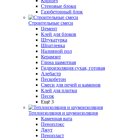
Кирпич
Стеновые блоки
Газобетонный блок
Строительные смеси
Цемент
Клей для блоков
Штукатурка
Шпатлевка
Наливной пол
Керамзит
Глина шамотная
Гидроизоляция сухая, готовая
Алебастр
Пескобетон
Смеси для печей и каминов
Клей для плитки
Песок
Ещё 3
Теплоизоляция и шумоизоляция
Каменная вата
Пеноплэкс
Джут
Пенопласт