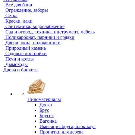
Все для бани
Ограждение, заборы
Сетка
Краски, лаки
Сантехника, водоснабжение
Сад и огород, техника, инструмент, мебель
Поликарбонат, парники и грядки
Двери, окна, подоконники
Природный камень
Садовые постройки
Печи и котлы
Дымоходы
Дрова и брикеты
Пиломатериалы
Доска
Брус
Брусок
Вагонка
Имитация бруса, блок-хаус
Пропитки для дерева