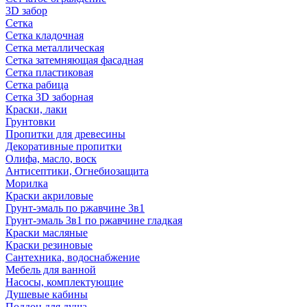
3D забор
Сетка
Сетка кладочная
Сетка металлическая
Сетка затемняющая фасадная
Сетка пластиковая
Сетка рабица
Сетка 3D заборная
Краски, лаки
Грунтовки
Пропитки для древесины
Декоративные пропитки
Олифа, масло, воск
Антисептики, Огнебиозащита
Морилка
Краски акриловые
Грунт-эмаль по ржавчине 3в1
Грунт-эмаль 3в1 по ржавчине гладкая
Краски масляные
Краски резиновые
Сантехника, водоснабжение
Мебель для ванной
Насосы, комплектующие
Душевые кабины
Поддон для душа