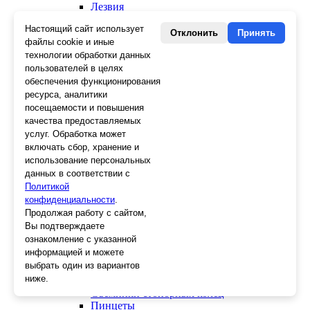
Лезвия
Лента малярная, скотч
Настоящий сайт использует
Стеклорезы
Отклонить
Принять
файлы cookie и иные
Плиткорезы
технологии обработки данных
Пистолеты для герметика и пены
пользователей в целях
Шила
Стеклоткань, серпянка
обеспечения функционирования
Ещё 2
ресурса, аналитики
посещаемости и повышения
Слесарный инструмент
качества предоставляемых
Болторезы
услуг. Обработка может
Длинногубцы
включать сбор, хранение и
Круглогубцы
использование персональных
Тонкогубцы, утконосы
данных в соответствии с
Бокорезы
Политикой
Кувалды
конфиденциальности
.
Молотки
Продолжая работу с сайтом,
Головки
Вы подтверждаете
Зенкера, бородки, кернеры
ознакомление с указанной
Керны
информацией и можете
Патроны, переходники
выбрать один из вариантов
Ножницы электрика
ниже.
Стопорные кольца
Съемники стопорных колец
Пинцеты