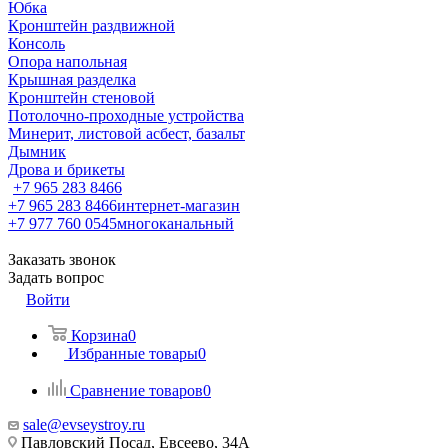
Юбка
Кронштейн раздвижной
Консоль
Опора напольная
Крышная разделка
Кронштейн стеновой
Потолочно-проходные устройства
Минерит, листовой асбест, базальт
Дымник
Дрова и брикеты
+7 965 283 8466
+7 965 283 8466
интернет-магазин
+7 977 760 0545
многоканальный
Заказать звонок
Задать вопрос
Войти
Корзина
0
Избранные товары
0
Сравнение товаров
0
sale@evseystroy.ru
Павловский Посад, Евсеево, 34А