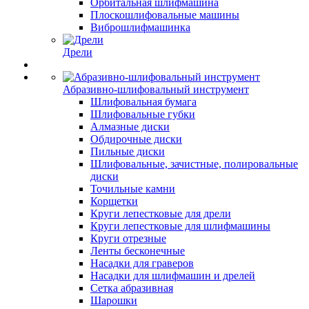
Орбитальная шлифмашина
Плоскошлифовальные машины
Виброшлифмашинка
Дрели
Абразивно-шлифовальный инструмент
Шлифовальная бумага
Шлифовальные губки
Алмазные диски
Обдирочные диски
Пильные диски
Шлифовальные, зачистные, полировальные
диски
Точильные камни
Корщетки
Круги лепестковые для дрели
Круги лепестковые для шлифмашины
Круги отрезные
Ленты бесконечные
Насадки для граверов
Насадки для шлифмашин и дрелей
Сетка абразивная
Шарошки