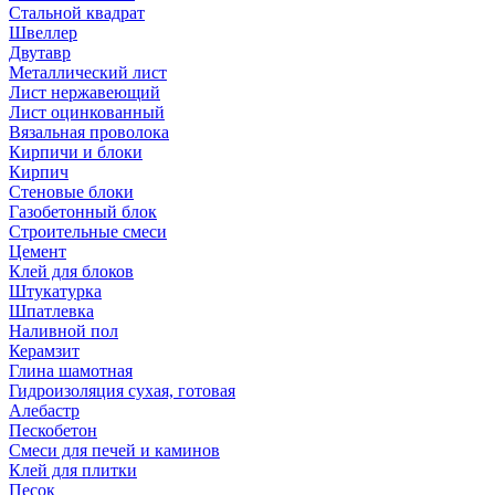
Стальной квадрат
Швеллер
Двутавр
Металлический лист
Лист нержавеющий
Лист оцинкованный
Вязальная проволока
Кирпичи и блоки
Кирпич
Стеновые блоки
Газобетонный блок
Строительные смеси
Цемент
Клей для блоков
Штукатурка
Шпатлевка
Наливной пол
Керамзит
Глина шамотная
Гидроизоляция сухая, готовая
Алебастр
Пескобетон
Смеси для печей и каминов
Клей для плитки
Песок