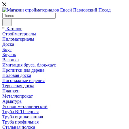
Каталог
Стройматериалы
Пиломатериалы
Доска
Брус
Брусок
Вагонка
Имитация бруса, блок-хаус
Пропитки для дерева
Половая доска
Погонажные изделия
Террасная доска
Планкен
Металлопрокат
Арматура
Уголок металлический
Труба ВГП черная
Труба оцинкованная
Труба профильная
Стальная полоса