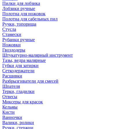
Пилки для лобзика
Лобзики ручные
Полотна для ножовок
Полотна для сабельных пил
Ручки, топорища
Стусла
Стамески
Рубанки ручные
Ножовки
Гвоздодеры
Штукатурно-малярный инструмент
Тазы, ведра малярные
Губки для затирки
Сеткодержатели
Расшивки
Разбрызгиватели для смесей
Шпателя
Терки, гладилки
Отвесы
Миксеры для красок
Кельмы
Кисти
Ванночки
Валики, ролики
Ручки, стержни