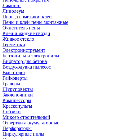
Ламинат
Линолеум
Пены, герметики, клеи
Пены и клей-пены монтажные
Очиститель пены
Клеи и жидкие гвозди
Жидкое стекло
Герметики
Электроинструмент
Бензопилы и электропилы
Вибратор для бетона
Воздуходувка пылесос
Высоторез
Гайковерты
Граверы
Шуруповерты
Заклепочники
Компрессоры
Краскопульты
Лобзики
Миксер строительный
Отвертки аккумуляторные
Перфораторы
Циркулярные пилы