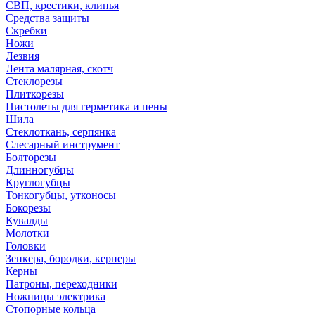
СВП, крестики, клинья
Средства защиты
Скребки
Ножи
Лезвия
Лента малярная, скотч
Стеклорезы
Плиткорезы
Пистолеты для герметика и пены
Шила
Стеклоткань, серпянка
Слесарный инструмент
Болторезы
Длинногубцы
Круглогубцы
Тонкогубцы, утконосы
Бокорезы
Кувалды
Молотки
Головки
Зенкера, бородки, кернеры
Керны
Патроны, переходники
Ножницы электрика
Стопорные кольца