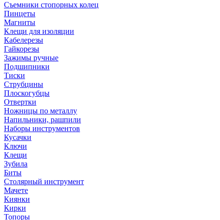
Съемники стопорных колец
Пинцеты
Магниты
Клещи для изоляции
Кабелерезы
Гайкорезы
Зажимы ручные
Подшипники
Тиски
Струбцины
Плоскогубцы
Отвертки
Ножницы по металлу
Напильники, рашпили
Наборы инструментов
Кусачки
Ключи
Клещи
Зубила
Биты
Столярный инструмент
Мачете
Киянки
Кирки
Топоры