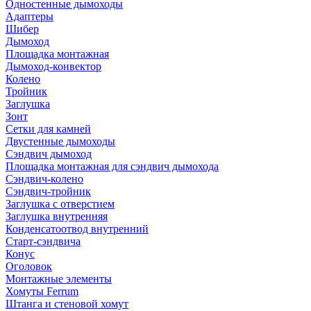
Одностенные дымоходы
Адаптеры
Шибер
Дымоход
Площадка монтажная
Дымоход-конвектор
Колено
Тройник
Заглушка
Зонт
Сетки для камней
Двустенные дымоходы
Сэндвич дымоход
Площадка монтажная для сэндвич дымохода
Сэндвич-колено
Сэндвич-тройник
Заглушка с отверстием
Заглушка внутренняя
Конденсатоотвод внутренний
Старт-сэндвича
Конус
Оголовок
Монтажные элементы
Хомуты Ferrum
Штанга и стеновой хомут