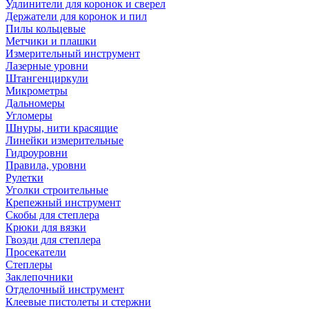
Удлинители для коронок и сверел
Держатели для коронок и пил
Пилы кольцевые
Метчики и плашки
Измерительный инструмент
Лазерные уровни
Штангенциркули
Микрометры
Дальномеры
Угломеры
Шнуры, нити красящие
Линейки измерительные
Гидроуровни
Правила, уровни
Рулетки
Уголки строительные
Крепежный инструмент
Скобы для степлера
Крюки для вязки
Гвозди для степлера
Просекатели
Степлеры
Заклепочники
Отделочный инструмент
Клеевые пистолеты и стержни