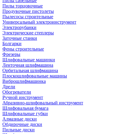
Пилы сабельные
Пилы торцовочные
Продувочные пистолеты
Пылесосы строительные
Универсальный электроинструмент
Электрорубанки
Электрические степлеры
Заточные станки
Болгарки
Фены строительные
Фрезеры
Шлифовальные машинки
Ленточная шлифмашина
Орбитальная шлифмашина
Плоскошлифовальные машины
Виброшлифмашинка
Дрели
Обогреватели
Ручной инструмент
Абразивно-шлифовальный инструмент
Шлифовальная бумага
Шлифовальные губки
Алмазные диски
Обдирочные диски
Пильные диски