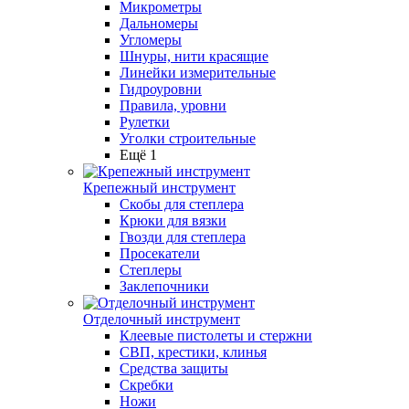
Микрометры
Дальномеры
Угломеры
Шнуры, нити красящие
Линейки измерительные
Гидроуровни
Правила, уровни
Рулетки
Уголки строительные
Ещё 1
Крепежный инструмент
Скобы для степлера
Крюки для вязки
Гвозди для степлера
Просекатели
Степлеры
Заклепочники
Отделочный инструмент
Клеевые пистолеты и стержни
СВП, крестики, клинья
Средства защиты
Скребки
Ножи