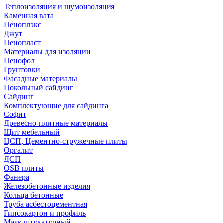
Теплоизоляция и шумоизоляция
Каменная вата
Пеноплэкс
Джут
Пенопласт
Материалы для изоляции
Пенофол
Грунтовки
Фасадные материалы
Цокольный сайдинг
Сайдинг
Комплектующие для сайдинга
Софит
Древесно-плитные материалы
Щит мебельный
ЦСП, Цементно-стружечные плиты
Оргалит
ДСП
OSB плиты
Фанера
Железобетонные изделия
Кольца бетонные
Труба асбестоцементная
Гипсокартон и профиль
Маяк штукатурный