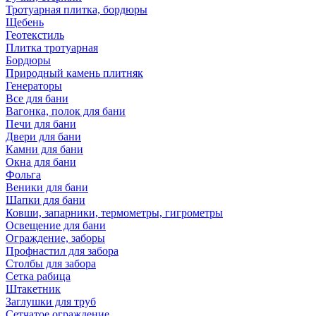
Тротуарная плитка, бордюры
Щебень
Геотекстиль
Плитка тротуарная
Бордюры
Природный камень плитняк
Генераторы
Все для бани
Вагонка, полок для бани
Печи для бани
Двери для бани
Камни для бани
Окна для бани
Фольга
Веники для бани
Шапки для бани
Ковши, запарники, термометры, гигрометры
Освещение для бани
Ограждение, заборы
Профнастил для забора
Столбы для забора
Сетка рабица
Штакетник
Заглушки для труб
Сетчатое ограждение