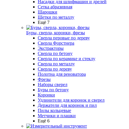
Насадки для шлифмашин и дрелей
Сетка абразивная
Шарошки
Щетки по металлу
Ещё 7
Буры, сверла, коронки, фрезы
Сверла перовые по дереву
Сверла Форстнера
Экстракторы
Сверла по бетону
Сверла по керамике и стеклу
Сверла по металлу
Сверла по дереву
Полотна для реноватора
Фрезы
Наборы сверел
Буры по бетону
Коронки
Удлинители для коронок и сверел
Держатели для коронок и пил
Пилы кольцевые
Метчики и плашки
Ещё 6