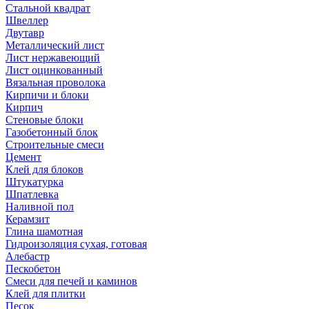
Стальной квадрат
Швеллер
Двутавр
Металлический лист
Лист нержавеющий
Лист оцинкованный
Вязальная проволока
Кирпичи и блоки
Кирпич
Стеновые блоки
Газобетонный блок
Строительные смеси
Цемент
Клей для блоков
Штукатурка
Шпатлевка
Наливной пол
Керамзит
Глина шамотная
Гидроизоляция сухая, готовая
Алебастр
Пескобетон
Смеси для печей и каминов
Клей для плитки
Песок