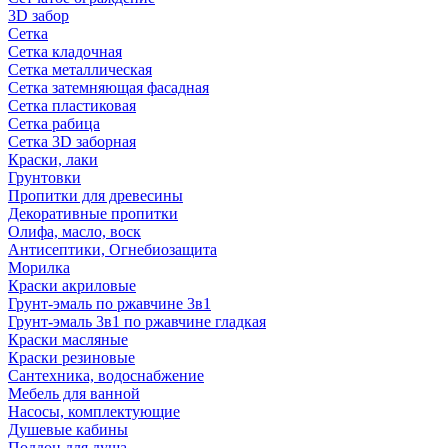
3D забор
Сетка
Сетка кладочная
Сетка металлическая
Сетка затемняющая фасадная
Сетка пластиковая
Сетка рабица
Сетка 3D заборная
Краски, лаки
Грунтовки
Пропитки для древесины
Декоративные пропитки
Олифа, масло, воск
Антисептики, Огнебиозащита
Морилка
Краски акриловые
Грунт-эмаль по ржавчине 3в1
Грунт-эмаль 3в1 по ржавчине гладкая
Краски масляные
Краски резиновые
Сантехника, водоснабжение
Мебель для ванной
Насосы, комплектующие
Душевые кабины
Поддон для душа