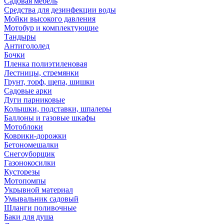
Садовая мебель
Средства для дезинфекции воды
Мойки высокого давления
Мотобур и комплектующие
Тандыры
Антигололед
Бочки
Пленка полиэтиленовая
Лестницы, стремянки
Грунт, торф, щепа, шишки
Садовые арки
Дуги парниковые
Колышки, подставки, шпалеры
Баллоны и газовые шкафы
Мотоблоки
Коврики-дорожки
Бетономешалки
Снегоуборщик
Газонокосилки
Кусторезы
Мотопомпы
Укрывной материал
Умывальник садовый
Шланги поливочные
Баки для душа