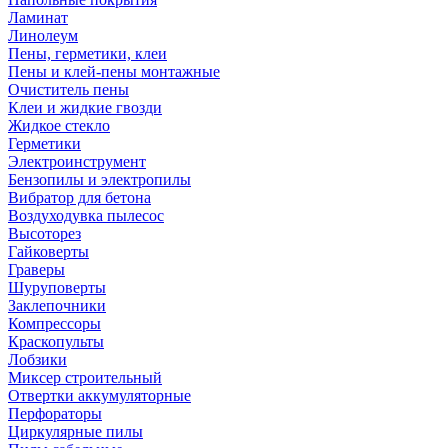
Ламинат
Линолеум
Пены, герметики, клеи
Пены и клей-пены монтажные
Очиститель пены
Клеи и жидкие гвозди
Жидкое стекло
Герметики
Электроинструмент
Бензопилы и электропилы
Вибратор для бетона
Воздуходувка пылесос
Высоторез
Гайковерты
Граверы
Шуруповерты
Заклепочники
Компрессоры
Краскопульты
Лобзики
Миксер строительный
Отвертки аккумуляторные
Перфораторы
Циркулярные пилы