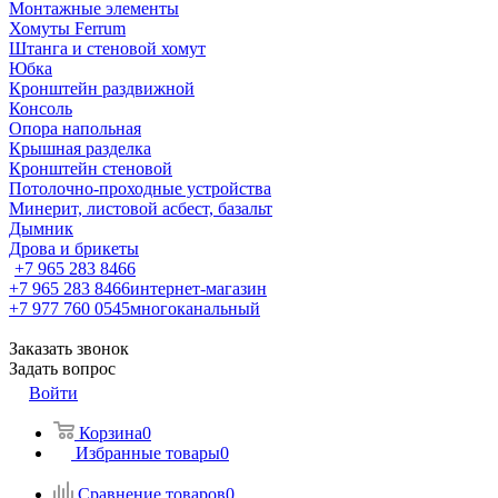
Монтажные элементы
Хомуты Ferrum
Штанга и стеновой хомут
Юбка
Кронштейн раздвижной
Консоль
Опора напольная
Крышная разделка
Кронштейн стеновой
Потолочно-проходные устройства
Минерит, листовой асбест, базальт
Дымник
Дрова и брикеты
+7 965 283 8466
+7 965 283 8466
интернет-магазин
+7 977 760 0545
многоканальный
Заказать звонок
Задать вопрос
Войти
Корзина
0
Избранные товары
0
Сравнение товаров
0