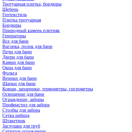
Тротуарная плитка, бордюры
Щебень
Геотекстиль
Плитка тротуарная
Бордюры
Природный камень плитняк
Генераторы
Все для бани
Вагонка, полок для бани
Печи для бани
Двери для бани
Камни для бани
Окна для бани
Фольга
Веники для бани
Шапки для бани
Ковши, запарники, термометры, гигрометры
Освещение для бани
Ограждение, заборы
Профнастил для забора
Столбы для забора
Сетка рабица
Штакетник
Заглушки для труб
Сетчатое ограждение