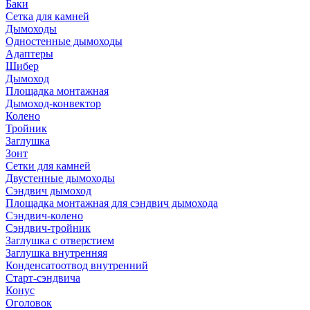
Баки
Сетка для камней
Дымоходы
Одностенные дымоходы
Адаптеры
Шибер
Дымоход
Площадка монтажная
Дымоход-конвектор
Колено
Тройник
Заглушка
Зонт
Сетки для камней
Двустенные дымоходы
Сэндвич дымоход
Площадка монтажная для сэндвич дымохода
Сэндвич-колено
Сэндвич-тройник
Заглушка с отверстием
Заглушка внутренняя
Конденсатоотвод внутренний
Старт-сэндвича
Конус
Оголовок