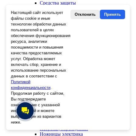
Средства защиты
Скребки
Настоящий сайт использует
Ножи
Отклонить
Принять
файлы cookie и иные
Лезвия
технологии обработки данных
Лента малярная, скотч
пользователей в целях
Стеклорезы
Плиткорезы
обеспечения функционирования
Пистолеты для герметика и пены
ресурса, аналитики
Шила
посещаемости и повышения
Стеклоткань, серпянка
качества предоставляемых
Ещё 2
услуг. Обработка может
включать сбор, хранение и
Слесарный инструмент
использование персональных
Болторезы
данных в соответствии с
Длинногубцы
Политикой
Круглогубцы
конфиденциальности
.
Тонкогубцы, утконосы
Продолжая работу с сайтом,
Бокорезы
Вы подтверждаете
Кувалды
ознакомление с указанной
Молотки
информацией и можете
Головки
выбрать один из вариантов
Зенкера, бородки, кернеры
ниже.
Керны
Патроны, переходники
Ножницы электрика