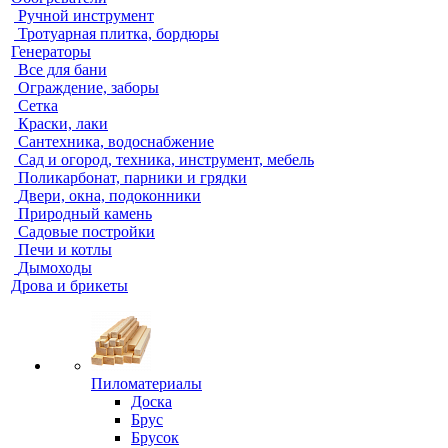
Ручной инструмент
Тротуарная плитка, бордюры
Генераторы
Все для бани
Ограждение, заборы
Сетка
Краски, лаки
Сантехника, водоснабжение
Сад и огород, техника, инструмент, мебель
Поликарбонат, парники и грядки
Двери, окна, подоконники
Природный камень
Садовые постройки
Печи и котлы
Дымоходы
Дрова и брикеты
Пиломатериалы
Доска
Брус
Брусок