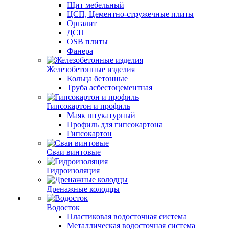
Щит мебельный
ЦСП, Цементно-стружечные плиты
Оргалит
ДСП
OSB плиты
Фанера
Железобетонные изделия
Кольца бетонные
Труба асбестоцементная
Гипсокартон и профиль
Маяк штукатурный
Профиль для гипсокартона
Гипсокартон
Сваи винтовые
Гидроизоляция
Дренажные колодцы
Водосток
Пластиковая водосточная система
Металлическая водосточная система