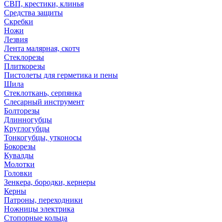
СВП, крестики, клинья
Средства защиты
Скребки
Ножи
Лезвия
Лента малярная, скотч
Стеклорезы
Плиткорезы
Пистолеты для герметика и пены
Шила
Стеклоткань, серпянка
Слесарный инструмент
Болторезы
Длинногубцы
Круглогубцы
Тонкогубцы, утконосы
Бокорезы
Кувалды
Молотки
Головки
Зенкера, бородки, кернеры
Керны
Патроны, переходники
Ножницы электрика
Стопорные кольца