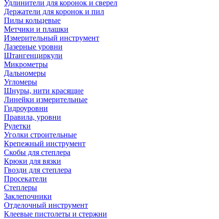
Удлинители для коронок и сверел
Держатели для коронок и пил
Пилы кольцевые
Метчики и плашки
Измерительный инструмент
Лазерные уровни
Штангенциркули
Микрометры
Дальномеры
Угломеры
Шнуры, нити красящие
Линейки измерительные
Гидроуровни
Правила, уровни
Рулетки
Уголки строительные
Крепежный инструмент
Скобы для степлера
Крюки для вязки
Гвозди для степлера
Просекатели
Степлеры
Заклепочники
Отделочный инструмент
Клеевые пистолеты и стержни