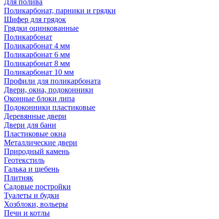
Для полива
Поликарбонат, парники и грядки
Шифер для грядок
Грядки оцинкованные
Поликарбонат
Поликарбонат 4 мм
Поликарбонат 6 мм
Поликарбонат 8 мм
Поликарбонат 10 мм
Профили для поликарбоната
Двери, окна, подоконники
Оконные блоки липа
Подоконники пластиковые
Деревянные двери
Двери для бани
Пластиковые окна
Металлические двери
Природный камень
Геотекстиль
Галька и щебень
Плитняк
Садовые постройки
Туалеты и будки
Хозблоки, вольеры
Печи и котлы