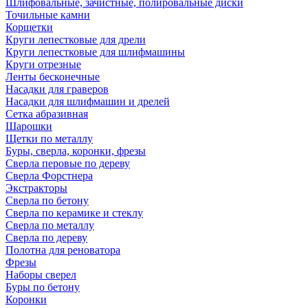
Шлифовальные, зачистные, полировальные диски
Точильные камни
Корщетки
Круги лепестковые для дрели
Круги лепестковые для шлифмашины
Круги отрезные
Ленты бесконечные
Насадки для граверов
Насадки для шлифмашин и дрелей
Сетка абразивная
Шарошки
Щетки по металлу
Буры, сверла, коронки, фрезы
Сверла перовые по дереву
Сверла Форстнера
Экстракторы
Сверла по бетону
Сверла по керамике и стеклу
Сверла по металлу
Сверла по дереву
Полотна для реноватора
Фрезы
Наборы сверел
Буры по бетону
Коронки