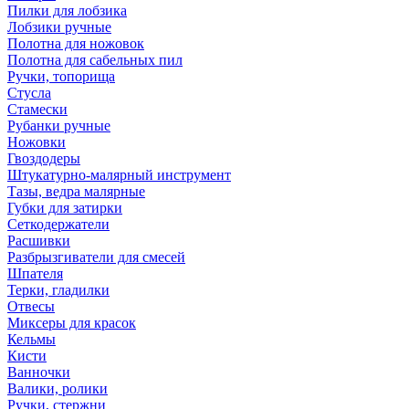
Пилки для лобзика
Лобзики ручные
Полотна для ножовок
Полотна для сабельных пил
Ручки, топорища
Стусла
Стамески
Рубанки ручные
Ножовки
Гвоздодеры
Штукатурно-малярный инструмент
Тазы, ведра малярные
Губки для затирки
Сеткодержатели
Расшивки
Разбрызгиватели для смесей
Шпателя
Терки, гладилки
Отвесы
Миксеры для красок
Кельмы
Кисти
Ванночки
Валики, ролики
Ручки, стержни