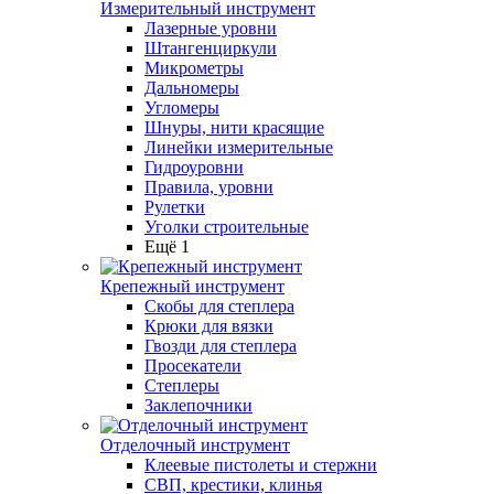
Измерительный инструмент
Лазерные уровни
Штангенциркули
Микрометры
Дальномеры
Угломеры
Шнуры, нити красящие
Линейки измерительные
Гидроуровни
Правила, уровни
Рулетки
Уголки строительные
Ещё 1
Крепежный инструмент
Скобы для степлера
Крюки для вязки
Гвозди для степлера
Просекатели
Степлеры
Заклепочники
Отделочный инструмент
Клеевые пистолеты и стержни
СВП, крестики, клинья