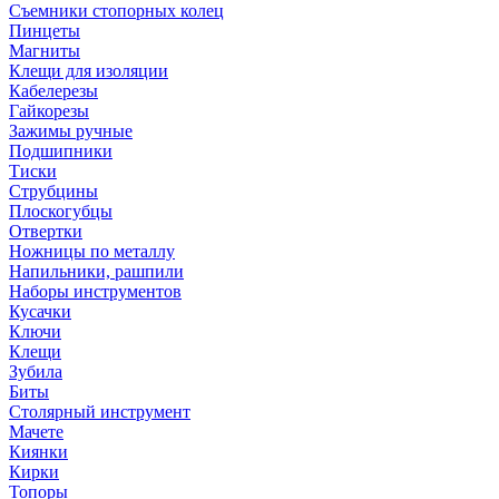
Съемники стопорных колец
Пинцеты
Магниты
Клещи для изоляции
Кабелерезы
Гайкорезы
Зажимы ручные
Подшипники
Тиски
Струбцины
Плоскогубцы
Отвертки
Ножницы по металлу
Напильники, рашпили
Наборы инструментов
Кусачки
Ключи
Клещи
Зубила
Биты
Столярный инструмент
Мачете
Киянки
Кирки
Топоры