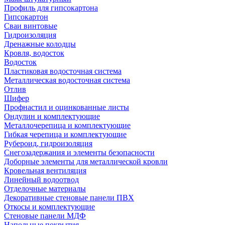
Профиль для гипсокартона
Гипсокартон
Сваи винтовые
Гидроизоляция
Дренажные колодцы
Кровля, водосток
Водосток
Пластиковая водосточная система
Металлическая водосточная система
Отлив
Шифер
Профнастил и оцинкованные листы
Ондулин и комплектующие
Металлочерепица и комплектующие
Гибкая черепица и комплектующие
Рубероид, гидроизоляция
Снегозадержания и элементы безопасности
Доборные элементы для металлической кровли
Кровельная вентиляция
Линейный водоотвод
Отделочные материалы
Декоративные стеновые панели ПВХ
Откосы и комплектующие
Стеновые панели МДФ
Напольные покрытия