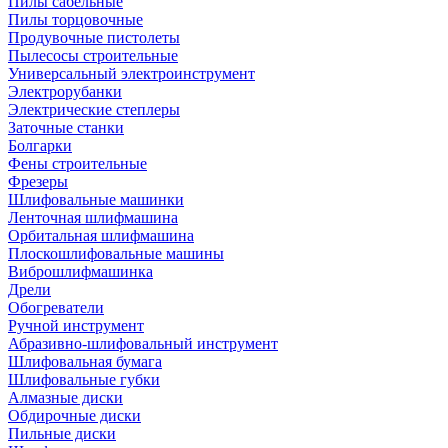
Пилы сабельные
Пилы торцовочные
Продувочные пистолеты
Пылесосы строительные
Универсальный электроинструмент
Электрорубанки
Электрические степлеры
Заточные станки
Болгарки
Фены строительные
Фрезеры
Шлифовальные машинки
Ленточная шлифмашина
Орбитальная шлифмашина
Плоскошлифовальные машины
Виброшлифмашинка
Дрели
Обогреватели
Ручной инструмент
Абразивно-шлифовальный инструмент
Шлифовальная бумага
Шлифовальные губки
Алмазные диски
Обдирочные диски
Пильные диски