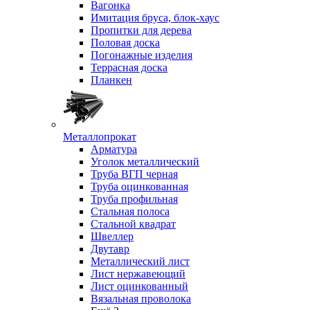
Вагонка
Имитация бруса, блок-хаус
Пропитки для дерева
Половая доска
Погонажные изделия
Террасная доска
Планкен
Металлопрокат
Арматура
Уголок металлический
Труба ВГП черная
Труба оцинкованная
Труба профильная
Стальная полоса
Стальной квадрат
Швеллер
Двутавр
Металлический лист
Лист нержавеющий
Лист оцинкованный
Вязальная проволока