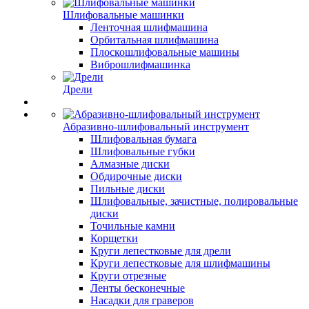
Шлифовальные машинки
Ленточная шлифмашина
Орбитальная шлифмашина
Плоскошлифовальные машины
Виброшлифмашинка
Дрели
Абразивно-шлифовальный инструмент
Шлифовальная бумага
Шлифовальные губки
Алмазные диски
Обдирочные диски
Пильные диски
Шлифовальные, зачистные, полировальные
диски
Точильные камни
Корщетки
Круги лепестковые для дрели
Круги лепестковые для шлифмашины
Круги отрезные
Ленты бесконечные
Насадки для граверов