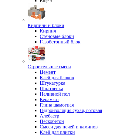
Ещё 3
Кирпичи и блоки
Кирпич
Стеновые блоки
Газобетонный блок
Строительные смеси
Цемент
Клей для блоков
Штукатурка
Шпатлевка
Наливной пол
Керамзит
Глина шамотная
Гидроизоляция сухая, готовая
Алебастр
Пескобетон
Смеси для печей и каминов
Клей для плитки