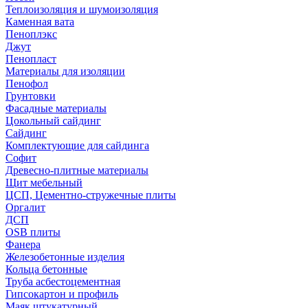
Теплоизоляция и шумоизоляция
Каменная вата
Пеноплэкс
Джут
Пенопласт
Материалы для изоляции
Пенофол
Грунтовки
Фасадные материалы
Цокольный сайдинг
Сайдинг
Комплектующие для сайдинга
Софит
Древесно-плитные материалы
Щит мебельный
ЦСП, Цементно-стружечные плиты
Оргалит
ДСП
OSB плиты
Фанера
Железобетонные изделия
Кольца бетонные
Труба асбестоцементная
Гипсокартон и профиль
Маяк штукатурный