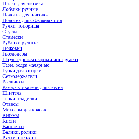
Пилки для лобзика
Лобзики ручные
Полотна для ножовок
Полотна для сабельных пил
Ручки, топорища
Стусла
Стамески
Рубанки ручные
Ножовки
Гвоздодеры
Штукатурно-малярный инструмент
Тазы, ведра малярные
Губки для затирки
Сеткодержатели
Расшивки
Разбрызгиватели для смесей
Шпателя
Терки, гладилки
Отвесы
Миксеры для красок
Кельмы
Кисти
Ванночки
Валики, ролики
Ручки, стержни