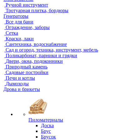
Ручной инструмент
Тротуарная плитка, бордюры
Генераторы
Все для бани
Ограждение, заборы
Сетка
Краски, лаки
Сантехника, водоснабжение
Сад и огород, техника, инструмент, мебель
Поликарбонат, парники и грядки
Двери, окна, подоконники
Природный камень
Садовые постройки
Печи и котлы
Дымоходы
Дрова и брикеты
Пиломатериалы
Доска
Брус
Брусок