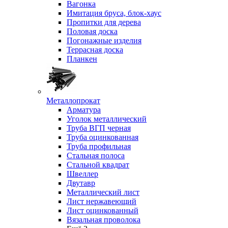
Вагонка
Имитация бруса, блок-хаус
Пропитки для дерева
Половая доска
Погонажные изделия
Террасная доска
Планкен
Металлопрокат
Арматура
Уголок металлический
Труба ВГП черная
Труба оцинкованная
Труба профильная
Стальная полоса
Стальной квадрат
Швеллер
Двутавр
Металлический лист
Лист нержавеющий
Лист оцинкованный
Вязальная проволока