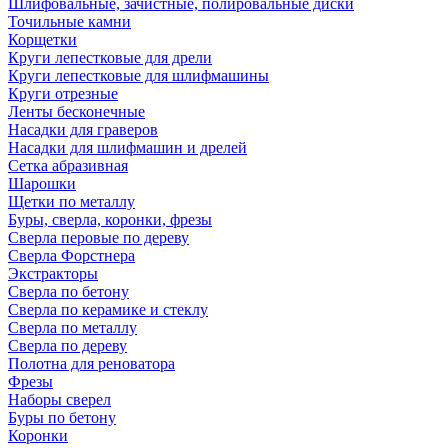
Шлифовальные, зачистные, полировальные диски
Точильные камни
Корщетки
Круги лепестковые для дрели
Круги лепестковые для шлифмашины
Круги отрезные
Ленты бесконечные
Насадки для граверов
Насадки для шлифмашин и дрелей
Сетка абразивная
Шарошки
Щетки по металлу
Буры, сверла, коронки, фрезы
Сверла перовые по дереву
Сверла Форстнера
Экстракторы
Сверла по бетону
Сверла по керамике и стеклу
Сверла по металлу
Сверла по дереву
Полотна для реноватора
Фрезы
Наборы сверел
Буры по бетону
Коронки