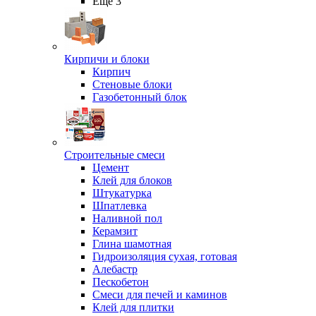
Ещё 3
Кирпичи и блоки
Кирпич
Стеновые блоки
Газобетонный блок
Строительные смеси
Цемент
Клей для блоков
Штукатурка
Шпатлевка
Наливной пол
Керамзит
Глина шамотная
Гидроизоляция сухая, готовая
Алебастр
Пескобетон
Смеси для печей и каминов
Клей для плитки