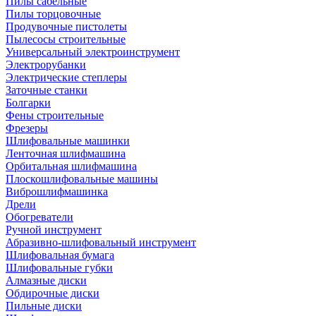
Пилы сабельные
Пилы торцовочные
Продувочные пистолеты
Пылесосы строительные
Универсальный электроинструмент
Электрорубанки
Электрические степлеры
Заточные станки
Болгарки
Фены строительные
Фрезеры
Шлифовальные машинки
Ленточная шлифмашина
Орбитальная шлифмашина
Плоскошлифовальные машины
Виброшлифмашинка
Дрели
Обогреватели
Ручной инструмент
Абразивно-шлифовальный инструмент
Шлифовальная бумага
Шлифовальные губки
Алмазные диски
Обдирочные диски
Пильные диски