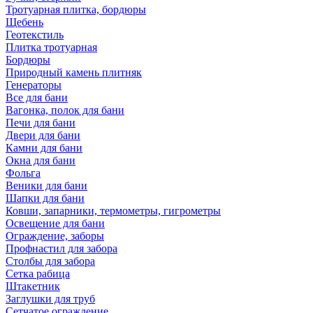
Тротуарная плитка, бордюры
Щебень
Геотекстиль
Плитка тротуарная
Бордюры
Природный камень плитняк
Генераторы
Все для бани
Вагонка, полок для бани
Печи для бани
Двери для бани
Камни для бани
Окна для бани
Фольга
Веники для бани
Шапки для бани
Ковши, запарники, термометры, гигрометры
Освещение для бани
Ограждение, заборы
Профнастил для забора
Столбы для забора
Сетка рабица
Штакетник
Заглушки для труб
Сетчатое ограждение