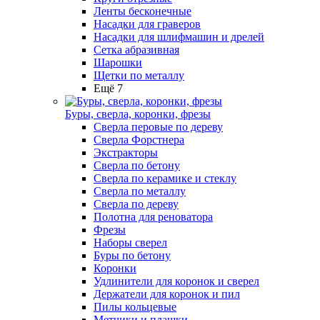
Ленты бесконечные
Насадки для граверов
Насадки для шлифмашин и дрелей
Сетка абразивная
Шарошки
Щетки по металлу
Ещё 7
Буры, сверла, коронки, фрезы
Сверла перовые по дереву
Сверла Форстнера
Экстракторы
Сверла по бетону
Сверла по керамике и стеклу
Сверла по металлу
Сверла по дереву
Полотна для реноватора
Фрезы
Наборы сверел
Буры по бетону
Коронки
Удлинители для коронок и сверел
Держатели для коронок и пил
Пилы кольцевые
Метчики и плашки