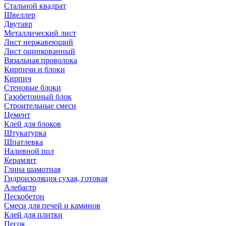
Стальной квадрат
Швеллер
Двутавр
Металлический лист
Лист нержавеющий
Лист оцинкованный
Вязальная проволока
Кирпичи и блоки
Кирпич
Стеновые блоки
Газобетонный блок
Строительные смеси
Цемент
Клей для блоков
Штукатурка
Шпатлевка
Наливной пол
Керамзит
Глина шамотная
Гидроизоляция сухая, готовая
Алебастр
Пескобетон
Смеси для печей и каминов
Клей для плитки
Песок