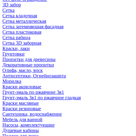
3D забор
Сетка
Сетка кладочная
Сетка металлическая
Сетка затемняющая фасадная
Сетка пластиковая
Сетка рабица
Сетка 3D заборная
Краски, лаки
Грунтовки
Пропитки для древесины
Декоративные пропитки
Олифа, масло, воск
Антисептики, Огнебиозащита
Морилка
Краски акриловые
Грунт-эмаль по ржавчине 3в1
Грунт-эмаль 3в1 по ржавчине гладкая
Краски масляные
Краски резиновые
Сантехника, водоснабжение
Мебель для ванной
Насосы, комплектующие
Душевые кабины
Поддон для душа