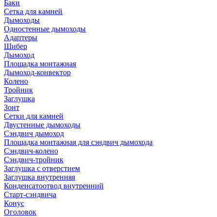
Баки
Сетка для камней
Дымоходы
Одностенные дымоходы
Адаптеры
Шибер
Дымоход
Площадка монтажная
Дымоход-конвектор
Колено
Тройник
Заглушка
Зонт
Сетки для камней
Двустенные дымоходы
Сэндвич дымоход
Площадка монтажная для сэндвич дымохода
Сэндвич-колено
Сэндвич-тройник
Заглушка с отверстием
Заглушка внутренняя
Конденсатоотвод внутренний
Старт-сэндвича
Конус
Оголовок