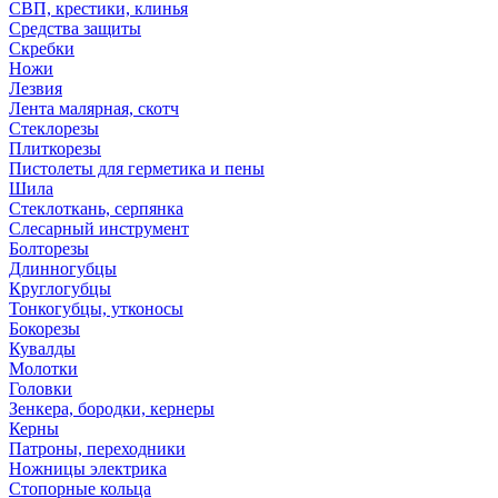
СВП, крестики, клинья
Средства защиты
Скребки
Ножи
Лезвия
Лента малярная, скотч
Стеклорезы
Плиткорезы
Пистолеты для герметика и пены
Шила
Стеклоткань, серпянка
Слесарный инструмент
Болторезы
Длинногубцы
Круглогубцы
Тонкогубцы, утконосы
Бокорезы
Кувалды
Молотки
Головки
Зенкера, бородки, кернеры
Керны
Патроны, переходники
Ножницы электрика
Стопорные кольца