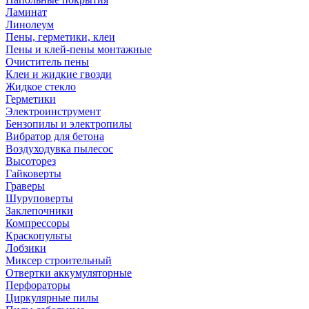
Ламинат
Линолеум
Пены, герметики, клеи
Пены и клей-пены монтажные
Очиститель пены
Клеи и жидкие гвозди
Жидкое стекло
Герметики
Электроинструмент
Бензопилы и электропилы
Вибратор для бетона
Воздуходувка пылесос
Высоторез
Гайковерты
Граверы
Шуруповерты
Заклепочники
Компрессоры
Краскопульты
Лобзики
Миксер строительный
Отвертки аккумуляторные
Перфораторы
Циркулярные пилы