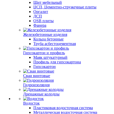
Щит мебельный
ЦСП, Цементно-стружечные плиты
Оргалит
ДСП
OSB плиты
Фанера
Железобетонные изделия
Кольца бетонные
Труба асбестоцементная
Гипсокартон и профиль
Маяк штукатурный
Профиль для гипсокартона
Гипсокартон
Сваи винтовые
Гидроизоляция
Дренажные колодцы
Водосток
Пластиковая водосточная система
Металлическая водосточная система