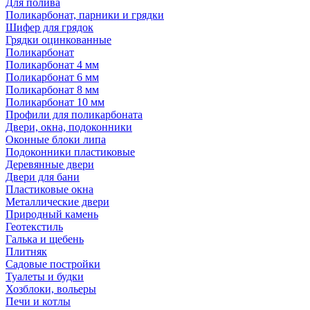
Для полива
Поликарбонат, парники и грядки
Шифер для грядок
Грядки оцинкованные
Поликарбонат
Поликарбонат 4 мм
Поликарбонат 6 мм
Поликарбонат 8 мм
Поликарбонат 10 мм
Профили для поликарбоната
Двери, окна, подоконники
Оконные блоки липа
Подоконники пластиковые
Деревянные двери
Двери для бани
Пластиковые окна
Металлические двери
Природный камень
Геотекстиль
Галька и щебень
Плитняк
Садовые постройки
Туалеты и будки
Хозблоки, вольеры
Печи и котлы