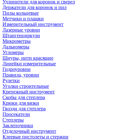
Удлинители для коронок и сверел
Держатели для коронок и пил
Пилы кольцевые
Метчики и плашки
Измерительный инструмент
Лазерные уровни
Штангенциркули
Микрометры
Дальномеры
Угломеры
Шнуры, нити красящие
Линейки измерительные
Гидроуровни
Правила, уровни
Рулетки
Уголки строительные
Крепежный инструмент
Скобы для степлера
Крюки для вязки
Гвозди для степлера
Просекатели
Степлеры
Заклепочники
Отделочный инструмент
Клеевые пистолеты и стержни