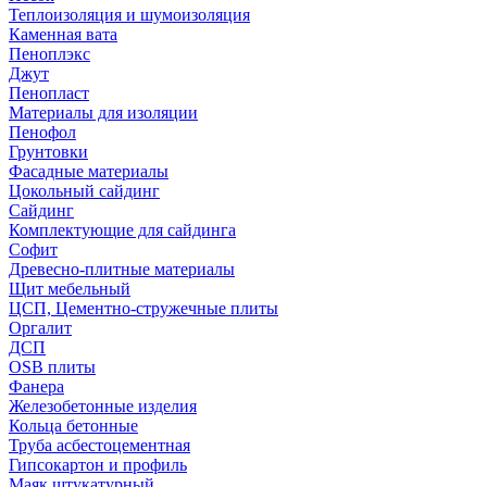
Теплоизоляция и шумоизоляция
Каменная вата
Пеноплэкс
Джут
Пенопласт
Материалы для изоляции
Пенофол
Грунтовки
Фасадные материалы
Цокольный сайдинг
Сайдинг
Комплектующие для сайдинга
Софит
Древесно-плитные материалы
Щит мебельный
ЦСП, Цементно-стружечные плиты
Оргалит
ДСП
OSB плиты
Фанера
Железобетонные изделия
Кольца бетонные
Труба асбестоцементная
Гипсокартон и профиль
Маяк штукатурный