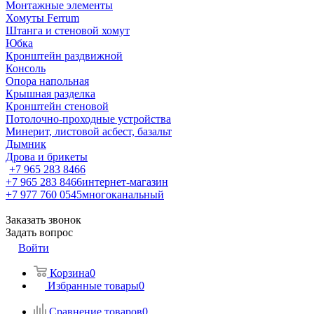
Монтажные элементы
Хомуты Ferrum
Штанга и стеновой хомут
Юбка
Кронштейн раздвижной
Консоль
Опора напольная
Крышная разделка
Кронштейн стеновой
Потолочно-проходные устройства
Минерит, листовой асбест, базальт
Дымник
Дрова и брикеты
+7 965 283 8466
+7 965 283 8466
интернет-магазин
+7 977 760 0545
многоканальный
Заказать звонок
Задать вопрос
Войти
Корзина
0
Избранные товары
0
Сравнение товаров
0