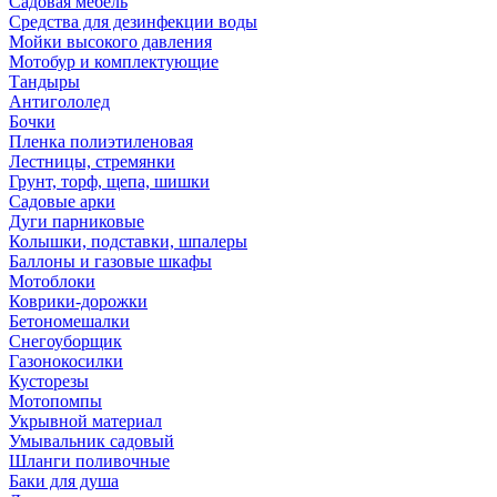
Садовая мебель
Средства для дезинфекции воды
Мойки высокого давления
Мотобур и комплектующие
Тандыры
Антигололед
Бочки
Пленка полиэтиленовая
Лестницы, стремянки
Грунт, торф, щепа, шишки
Садовые арки
Дуги парниковые
Колышки, подставки, шпалеры
Баллоны и газовые шкафы
Мотоблоки
Коврики-дорожки
Бетономешалки
Снегоуборщик
Газонокосилки
Кусторезы
Мотопомпы
Укрывной материал
Умывальник садовый
Шланги поливочные
Баки для душа