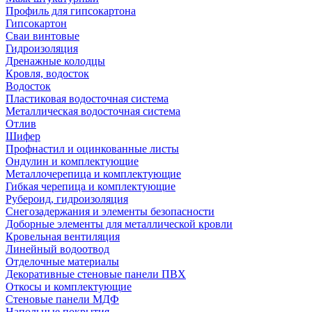
Профиль для гипсокартона
Гипсокартон
Сваи винтовые
Гидроизоляция
Дренажные колодцы
Кровля, водосток
Водосток
Пластиковая водосточная система
Металлическая водосточная система
Отлив
Шифер
Профнастил и оцинкованные листы
Ондулин и комплектующие
Металлочерепица и комплектующие
Гибкая черепица и комплектующие
Рубероид, гидроизоляция
Снегозадержания и элементы безопасности
Доборные элементы для металлической кровли
Кровельная вентиляция
Линейный водоотвод
Отделочные материалы
Декоративные стеновые панели ПВХ
Откосы и комплектующие
Стеновые панели МДФ
Напольные покрытия