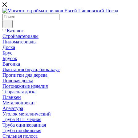
Каталог
Стройматериалы
Пиломатериалы
Доска
Брус
Брусок
Вагонка
Имитация бруса, блок-хаус
Пропитки для дерева
Половая доска
Погонажные изделия
Террасная доска
Планкен
Металлопрокат
Арматура
Уголок металлический
Труба ВГП черная
Труба оцинкованная
Труба профильная
Стальная полоса