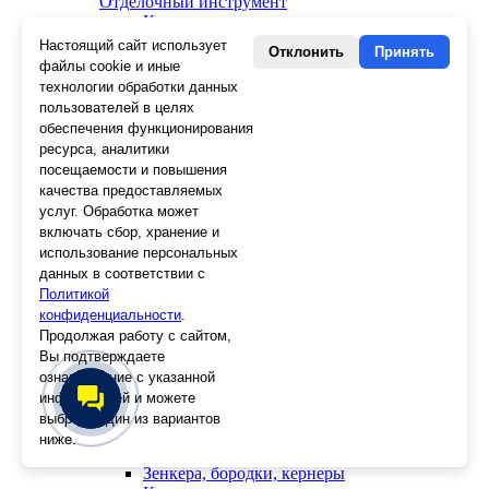
Отделочный инструмент
Клеевые пистолеты и стержни
СВП, крестики, клинья
Настоящий сайт использует
Отклонить
Принять
Средства защиты
файлы cookie и иные
Скребки
технологии обработки данных
Ножи
пользователей в целях
Лезвия
обеспечения функционирования
Лента малярная, скотч
ресурса, аналитики
Стеклорезы
посещаемости и повышения
Плиткорезы
качества предоставляемых
Пистолеты для герметика и пены
услуг. Обработка может
Шила
включать сбор, хранение и
Стеклоткань, серпянка
использование персональных
Ещё 2
данных в соответствии с
Политикой
Слесарный инструмент
конфиденциальности
Болторезы
.
Длинногубцы
Продолжая работу с сайтом,
Круглогубцы
Вы подтверждаете
Тонкогубцы, утконосы
ознакомление с указанной
Бокорезы
информацией и можете
Кувалды
выбрать один из вариантов
Молотки
ниже.
Головки
Зенкера, бородки, кернеры