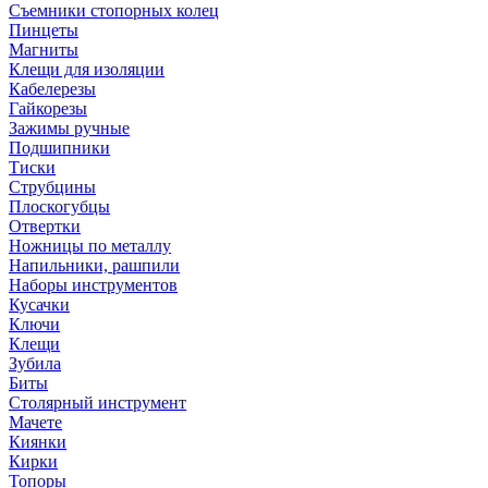
Съемники стопорных колец
Пинцеты
Магниты
Клещи для изоляции
Кабелерезы
Гайкорезы
Зажимы ручные
Подшипники
Тиски
Струбцины
Плоскогубцы
Отвертки
Ножницы по металлу
Напильники, рашпили
Наборы инструментов
Кусачки
Ключи
Клещи
Зубила
Биты
Столярный инструмент
Мачете
Киянки
Кирки
Топоры