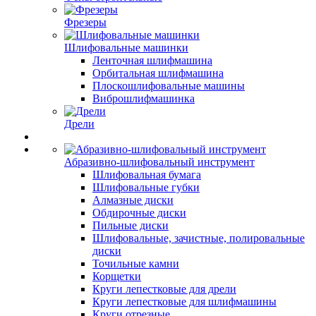
Фрезеры
Шлифовальные машинки
Ленточная шлифмашина
Орбитальная шлифмашина
Плоскошлифовальные машины
Виброшлифмашинка
Дрели
Абразивно-шлифовальный инструмент
Шлифовальная бумага
Шлифовальные губки
Алмазные диски
Обдирочные диски
Пильные диски
Шлифовальные, зачистные, полировальные
диски
Точильные камни
Корщетки
Круги лепестковые для дрели
Круги лепестковые для шлифмашины
Круги отрезные