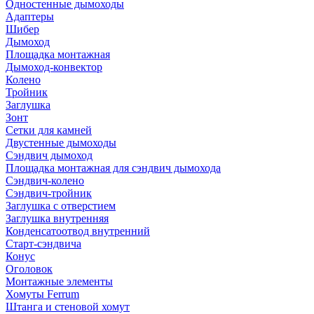
Одностенные дымоходы
Адаптеры
Шибер
Дымоход
Площадка монтажная
Дымоход-конвектор
Колено
Тройник
Заглушка
Зонт
Сетки для камней
Двустенные дымоходы
Сэндвич дымоход
Площадка монтажная для сэндвич дымохода
Сэндвич-колено
Сэндвич-тройник
Заглушка с отверстием
Заглушка внутренняя
Конденсатоотвод внутренний
Старт-сэндвича
Конус
Оголовок
Монтажные элементы
Хомуты Ferrum
Штанга и стеновой хомут