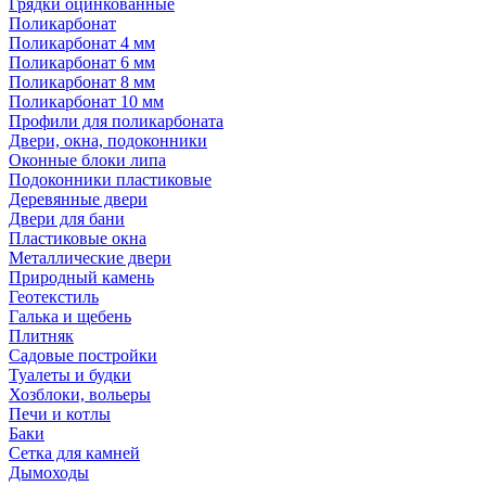
Грядки оцинкованные
Поликарбонат
Поликарбонат 4 мм
Поликарбонат 6 мм
Поликарбонат 8 мм
Поликарбонат 10 мм
Профили для поликарбоната
Двери, окна, подоконники
Оконные блоки липа
Подоконники пластиковые
Деревянные двери
Двери для бани
Пластиковые окна
Металлические двери
Природный камень
Геотекстиль
Галька и щебень
Плитняк
Садовые постройки
Туалеты и будки
Хозблоки, вольеры
Печи и котлы
Баки
Сетка для камней
Дымоходы