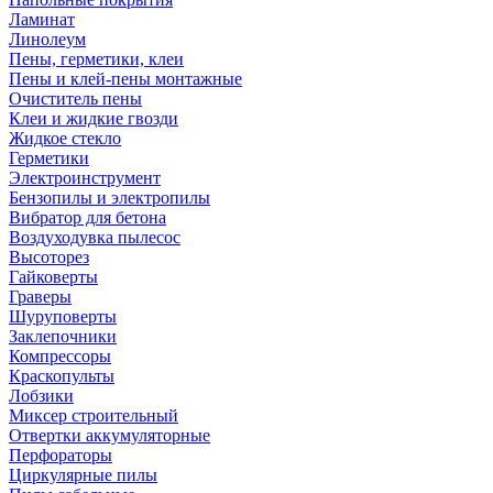
Ламинат
Линолеум
Пены, герметики, клеи
Пены и клей-пены монтажные
Очиститель пены
Клеи и жидкие гвозди
Жидкое стекло
Герметики
Электроинструмент
Бензопилы и электропилы
Вибратор для бетона
Воздуходувка пылесос
Высоторез
Гайковерты
Граверы
Шуруповерты
Заклепочники
Компрессоры
Краскопульты
Лобзики
Миксер строительный
Отвертки аккумуляторные
Перфораторы
Циркулярные пилы