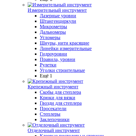
Измерительный инструмент
Лазерные уровни
Штангенциркули
Микрометры
Дальномеры
Угломеры
Шнуры, нити красящие
Линейки измерительные
Гидроуровни
Правила, уровни
Рулетки
Уголки строительные
Ещё 1
Крепежный инструмент
Скобы для степлера
Крюки для вязки
Гвозди для степлера
Просекатели
Степлеры
Заклепочники
Отделочный инструмент
Клеевые пистолеты и стержни