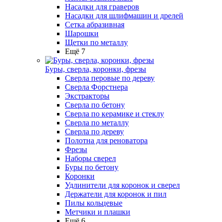
Насадки для граверов
Насадки для шлифмашин и дрелей
Сетка абразивная
Шарошки
Щетки по металлу
Ещё 7
Буры, сверла, коронки, фрезы
Сверла перовые по дереву
Сверла Форстнера
Экстракторы
Сверла по бетону
Сверла по керамике и стеклу
Сверла по металлу
Сверла по дереву
Полотна для реноватора
Фрезы
Наборы сверел
Буры по бетону
Коронки
Удлинители для коронок и сверел
Держатели для коронок и пил
Пилы кольцевые
Метчики и плашки
Ещё 6