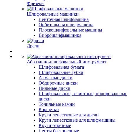
Фрезеры
Шлифовальные машинки
Ленточная шлифмашина
Орбитальная шлифмашина
Плоскошлифовальные машины
Виброшлифмашинка
Дрели
Абразивно-шлифовальный инструмент
Шлифовальная бумага
Шлифовальные губки
Алмазные диски
Обдирочные диски
Пильные диски
Шлифовальные, зачистные, полировальные
диски
Точильные камни
Корщетки
Круги лепестковые для дрели
Круги лепестковые для шлифмашины
Круги отрезные
Ленты бесконечные