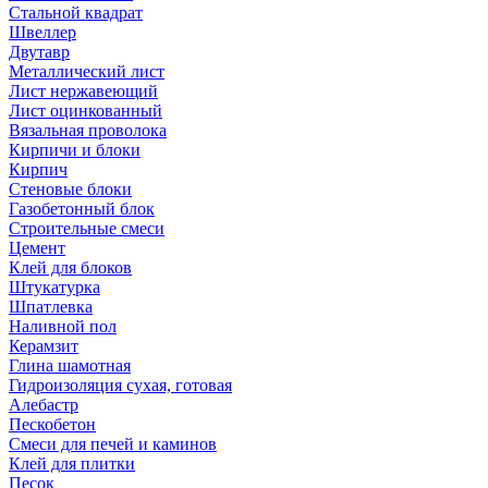
Стальной квадрат
Швеллер
Двутавр
Металлический лист
Лист нержавеющий
Лист оцинкованный
Вязальная проволока
Кирпичи и блоки
Кирпич
Стеновые блоки
Газобетонный блок
Строительные смеси
Цемент
Клей для блоков
Штукатурка
Шпатлевка
Наливной пол
Керамзит
Глина шамотная
Гидроизоляция сухая, готовая
Алебастр
Пескобетон
Смеси для печей и каминов
Клей для плитки
Песок