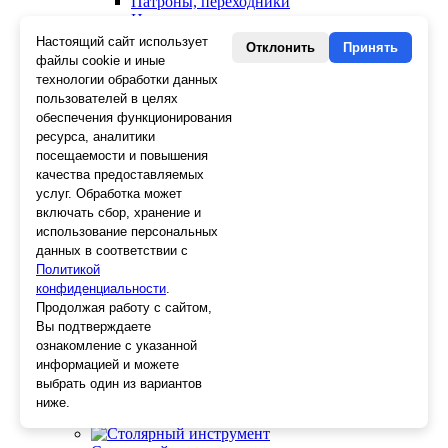
Патроны, переходники
Ножницы электрика
Стопорные кольца
Настоящий сайт использует
Отклонить
Принять
Съемники стопорных колец
файлы cookie и иные
Пинцеты
технологии обработки данных
Магниты
пользователей в целях
Клещи для изоляции
обеспечения функционирования
Кабелерезы
ресурса, аналитики
Гайкорезы
посещаемости и повышения
Зажимы ручные
качества предоставляемых
Подшипники
услуг. Обработка может
Тиски
включать сбор, хранение и
Струбцины
использование персональных
Плоскогубцы
данных в соответствии с
Отвертки
Политикой
Ножницы по металлу
конфиденциальности
Напильники, рашпили
.
Наборы инструментов
Продолжая работу с сайтом,
Кусачки
Вы подтверждаете
Ключи
ознакомление с указанной
Клещи
информацией и можете
Зубила
выбрать один из вариантов
Биты
ниже.
Ещё 23