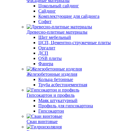
Фасадные материалы
Цокольный сайдинг
Сайдинг
Комплектующие для сайдинга
Софит
Древесно-плитные материалы
Щит мебельный
ЦСП, Цементно-стружечные плиты
Оргалит
ДСП
OSB плиты
Фанера
Железобетонные изделия
Кольца бетонные
Труба асбестоцементная
Гипсокартон и профиль
Маяк штукатурный
Профиль для гипсокартона
Гипсокартон
Сваи винтовые