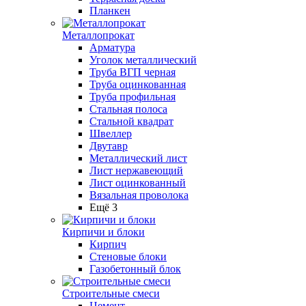
Планкен
Металлопрокат
Арматура
Уголок металлический
Труба ВГП черная
Труба оцинкованная
Труба профильная
Стальная полоса
Стальной квадрат
Швеллер
Двутавр
Металлический лист
Лист нержавеющий
Лист оцинкованный
Вязальная проволока
Ещё 3
Кирпичи и блоки
Кирпич
Стеновые блоки
Газобетонный блок
Строительные смеси
Цемент