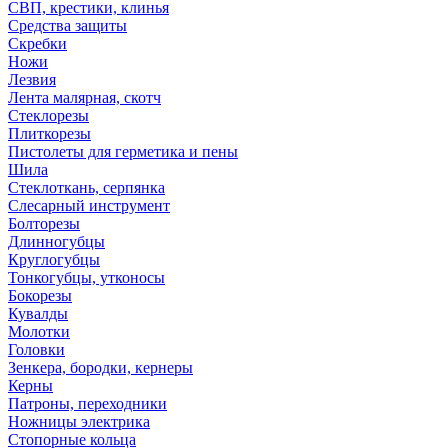
СВП, крестики, клинья
Средства защиты
Скребки
Ножи
Лезвия
Лента малярная, скотч
Стеклорезы
Плиткорезы
Пистолеты для герметика и пены
Шила
Стеклоткань, серпянка
Слесарный инструмент
Болторезы
Длинногубцы
Круглогубцы
Тонкогубцы, утконосы
Бокорезы
Кувалды
Молотки
Головки
Зенкера, бородки, кернеры
Керны
Патроны, переходники
Ножницы электрика
Стопорные кольца