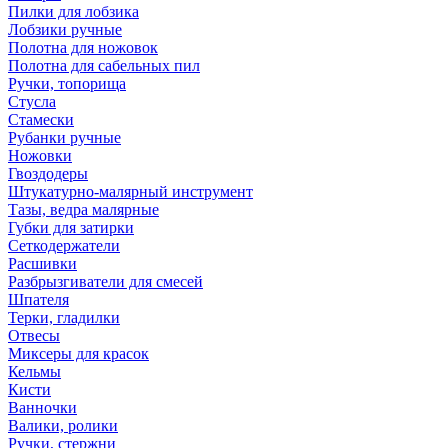
Пилки для лобзика
Лобзики ручные
Полотна для ножовок
Полотна для сабельных пил
Ручки, топорища
Стусла
Стамески
Рубанки ручные
Ножовки
Гвоздодеры
Штукатурно-малярный инструмент
Тазы, ведра малярные
Губки для затирки
Сеткодержатели
Расшивки
Разбрызгиватели для смесей
Шпателя
Терки, гладилки
Отвесы
Миксеры для красок
Кельмы
Кисти
Ванночки
Валики, ролики
Ручки, стержни