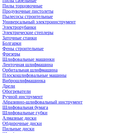
Пилы сабельные
Пилы торцовочные
Продувочные пистолеты
Пылесосы строительные
Универсальный электроинструмент
Электрорубанки
Электрические степлеры
Заточные станки
Болгарки
Фены строительные
Фрезеры
Шлифовальные машинки
Ленточная шлифмашина
Орбитальная шлифмашина
Плоскошлифовальные машины
Виброшлифмашинка
Дрели
Обогреватели
Ручной инструмент
Абразивно-шлифовальный инструмент
Шлифовальная бумага
Шлифовальные губки
Алмазные диски
Обдирочные диски
Пильные диски