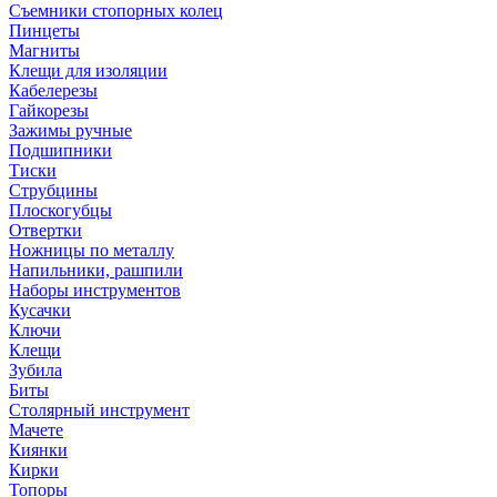
Съемники стопорных колец
Пинцеты
Магниты
Клещи для изоляции
Кабелерезы
Гайкорезы
Зажимы ручные
Подшипники
Тиски
Струбцины
Плоскогубцы
Отвертки
Ножницы по металлу
Напильники, рашпили
Наборы инструментов
Кусачки
Ключи
Клещи
Зубила
Биты
Столярный инструмент
Мачете
Киянки
Кирки
Топоры