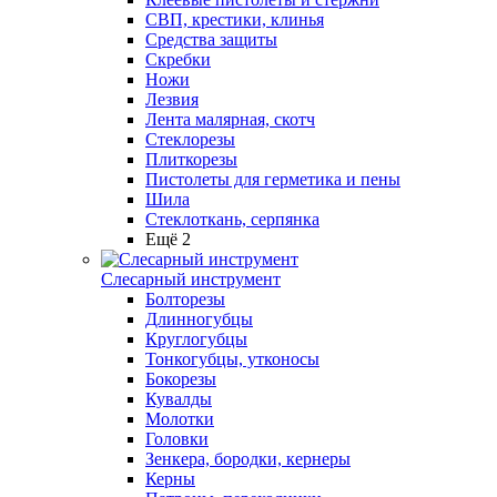
СВП, крестики, клинья
Средства защиты
Скребки
Ножи
Лезвия
Лента малярная, скотч
Стеклорезы
Плиткорезы
Пистолеты для герметика и пены
Шила
Стеклоткань, серпянка
Ещё 2
Слесарный инструмент
Болторезы
Длинногубцы
Круглогубцы
Тонкогубцы, утконосы
Бокорезы
Кувалды
Молотки
Головки
Зенкера, бородки, кернеры
Керны