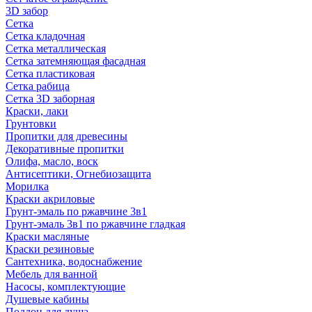
3D забор
Сетка
Сетка кладочная
Сетка металлическая
Сетка затемняющая фасадная
Сетка пластиковая
Сетка рабица
Сетка 3D заборная
Краски, лаки
Грунтовки
Пропитки для древесины
Декоративные пропитки
Олифа, масло, воск
Антисептики, Огнебиозащита
Морилка
Краски акриловые
Грунт-эмаль по ржавчине 3в1
Грунт-эмаль 3в1 по ржавчине гладкая
Краски масляные
Краски резиновые
Сантехника, водоснабжение
Мебель для ванной
Насосы, комплектующие
Душевые кабины
Поддон для душа