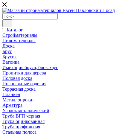
Каталог
Стройматериалы
Пиломатериалы
Доска
Брус
Брусок
Вагонка
Имитация бруса, блок-хаус
Пропитки для дерева
Половая доска
Погонажные изделия
Террасная доска
Планкен
Металлопрокат
Арматура
Уголок металлический
Труба ВГП черная
Труба оцинкованная
Труба профильная
Стальная полоса