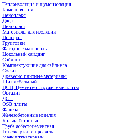
Теплоизоляция и шумоизоляция
Каменная вата
Пеноплэкс
Джут
Пенопласт
Материалы для изоляции
Пенофол
Грунтовки
Фасадные материалы
Цокольный сайдинг
Сайдинг
Комплектующие для сайдинга
Софит
Древесно-плитные материалы
Щит мебельный
ЦСП, Цементно-стружечные плиты
Оргалит
ДСП
OSB плиты
Фанера
Железобетонные изделия
Кольца бетонные
Труба асбестоцементная
Гипсокартон и профиль
Маяк штукатурный