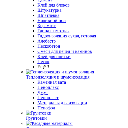
Клей для блоков
Штукатурка
Шпатлевка
Наливной пол
Керамзит
Глина шамотная
Гидроизоляция сухая, готовая
Алебастр
Пескобетон
Смеси для печей и каминов
Клей для плитки
Песок
Ещё 3
Теплоизоляция и шумоизоляция
Каменная вата
Пеноплэкс
Джут
Пенопласт
Материалы для изоляции
Пенофол
Грунтовки