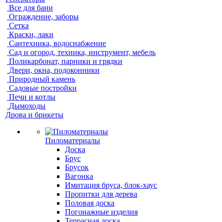
Все для бани
Ограждение, заборы
Сетка
Краски, лаки
Сантехника, водоснабжение
Сад и огород, техника, инструмент, мебель
Поликарбонат, парники и грядки
Двери, окна, подоконники
Природный камень
Садовые постройки
Печи и котлы
Дымоходы
Дрова и брикеты
Пиломатериалы
Доска
Брус
Брусок
Вагонка
Имитация бруса, блок-хаус
Пропитки для дерева
Половая доска
Погонажные изделия
Террасная доска