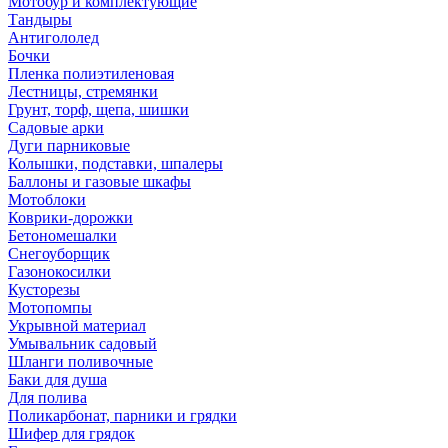
Мотобур и комплектующие
Тандыры
Антигололед
Бочки
Пленка полиэтиленовая
Лестницы, стремянки
Грунт, торф, щепа, шишки
Садовые арки
Дуги парниковые
Колышки, подставки, шпалеры
Баллоны и газовые шкафы
Мотоблоки
Коврики-дорожки
Бетономешалки
Снегоуборщик
Газонокосилки
Кусторезы
Мотопомпы
Укрывной материал
Умывальник садовый
Шланги поливочные
Баки для душа
Для полива
Поликарбонат, парники и грядки
Шифер для грядок