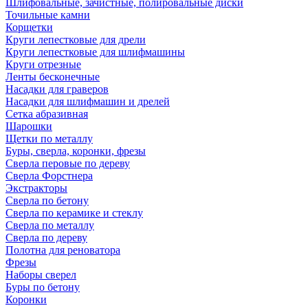
Шлифовальные, зачистные, полировальные диски
Точильные камни
Корщетки
Круги лепестковые для дрели
Круги лепестковые для шлифмашины
Круги отрезные
Ленты бесконечные
Насадки для граверов
Насадки для шлифмашин и дрелей
Сетка абразивная
Шарошки
Щетки по металлу
Буры, сверла, коронки, фрезы
Сверла перовые по дереву
Сверла Форстнера
Экстракторы
Сверла по бетону
Сверла по керамике и стеклу
Сверла по металлу
Сверла по дереву
Полотна для реноватора
Фрезы
Наборы сверел
Буры по бетону
Коронки