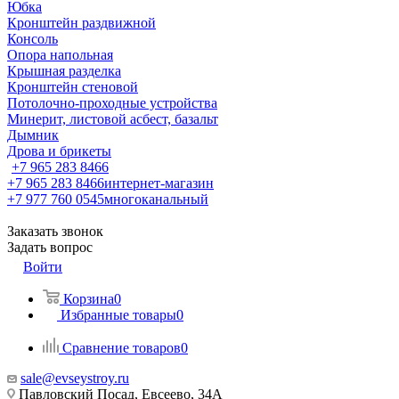
Юбка
Кронштейн раздвижной
Консоль
Опора напольная
Крышная разделка
Кронштейн стеновой
Потолочно-проходные устройства
Минерит, листовой асбест, базальт
Дымник
Дрова и брикеты
+7 965 283 8466
+7 965 283 8466
интернет-магазин
+7 977 760 0545
многоканальный
Заказать звонок
Задать вопрос
Войти
Корзина
0
Избранные товары
0
Сравнение товаров
0
sale@evseystroy.ru
Павловский Посад, Евсеево, 34А