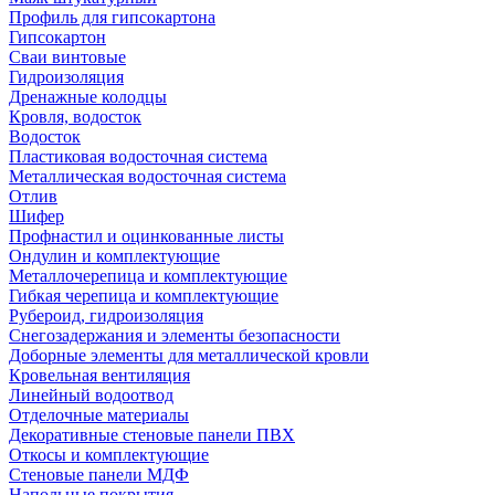
Профиль для гипсокартона
Гипсокартон
Сваи винтовые
Гидроизоляция
Дренажные колодцы
Кровля, водосток
Водосток
Пластиковая водосточная система
Металлическая водосточная система
Отлив
Шифер
Профнастил и оцинкованные листы
Ондулин и комплектующие
Металлочерепица и комплектующие
Гибкая черепица и комплектующие
Рубероид, гидроизоляция
Снегозадержания и элементы безопасности
Доборные элементы для металлической кровли
Кровельная вентиляция
Линейный водоотвод
Отделочные материалы
Декоративные стеновые панели ПВХ
Откосы и комплектующие
Стеновые панели МДФ
Напольные покрытия