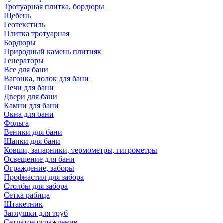
Тротуарная плитка, бордюры
Щебень
Геотекстиль
Плитка тротуарная
Бордюры
Природный камень плитняк
Генераторы
Все для бани
Вагонка, полок для бани
Печи для бани
Двери для бани
Камни для бани
Окна для бани
Фольга
Веники для бани
Шапки для бани
Ковши, запарники, термометры, гигрометры
Освещение для бани
Ограждение, заборы
Профнастил для забора
Столбы для забора
Сетка рабица
Штакетник
Заглушки для труб
Сетчатое ограждение