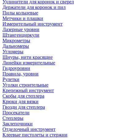
Удлинители для коронок и сверел
Держатели для коронок и пил
Пилы кольцевые
Метчики и плашки
Измерительный инструмент
Лазерные уровни
Штангенциркули
Микрометры
Дальномеры
Угломеры
Шнуры, нити красящие
Линейки измерительные
Гидроуровни
Правила, уровни
Рулетки
Уголки строительные
Крепежный инструмент
Скобы для степлера
Крюки для вязки
Гвозди для степлера
Просекатели
Степлеры
Заклепочники
Отделочный инструмент
Клеевые пистолеты и стержни