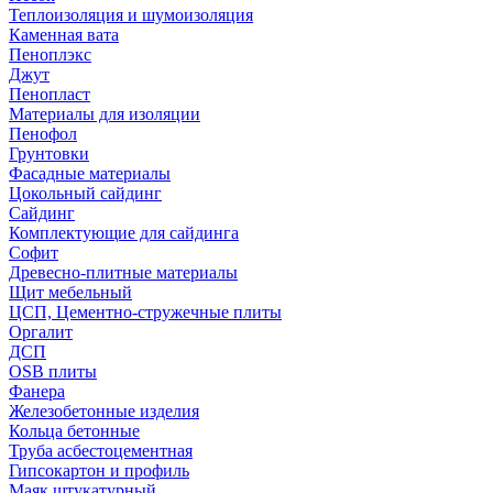
Теплоизоляция и шумоизоляция
Каменная вата
Пеноплэкс
Джут
Пенопласт
Материалы для изоляции
Пенофол
Грунтовки
Фасадные материалы
Цокольный сайдинг
Сайдинг
Комплектующие для сайдинга
Софит
Древесно-плитные материалы
Щит мебельный
ЦСП, Цементно-стружечные плиты
Оргалит
ДСП
OSB плиты
Фанера
Железобетонные изделия
Кольца бетонные
Труба асбестоцементная
Гипсокартон и профиль
Маяк штукатурный