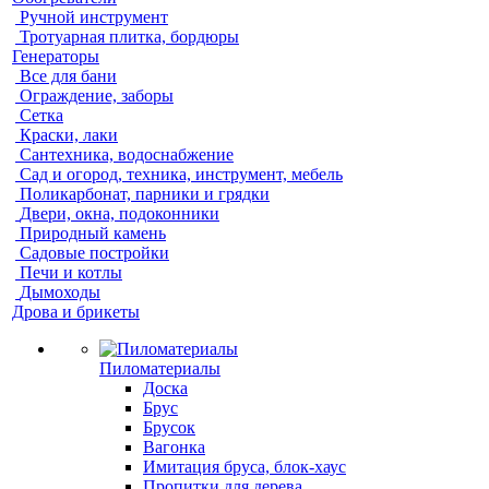
Ручной инструмент
Тротуарная плитка, бордюры
Генераторы
Все для бани
Ограждение, заборы
Сетка
Краски, лаки
Сантехника, водоснабжение
Сад и огород, техника, инструмент, мебель
Поликарбонат, парники и грядки
Двери, окна, подоконники
Природный камень
Садовые постройки
Печи и котлы
Дымоходы
Дрова и брикеты
Пиломатериалы
Доска
Брус
Брусок
Вагонка
Имитация бруса, блок-хаус
Пропитки для дерева