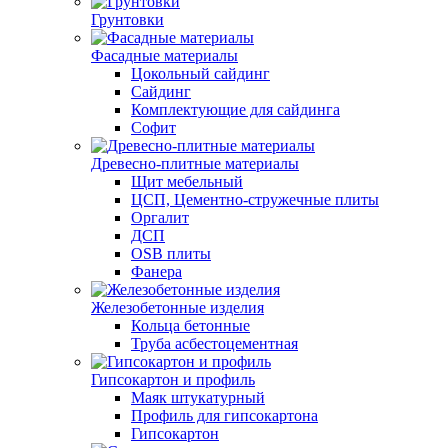
Грунтовки
Фасадные материалы
Цокольный сайдинг
Сайдинг
Комплектующие для сайдинга
Софит
Древесно-плитные материалы
Щит мебельный
ЦСП, Цементно-стружечные плиты
Оргалит
ДСП
OSB плиты
Фанера
Железобетонные изделия
Кольца бетонные
Труба асбестоцементная
Гипсокартон и профиль
Маяк штукатурный
Профиль для гипсокартона
Гипсокартон