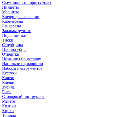
Съемники стопорных колец
Пинцеты
Магниты
Клещи для изоляции
Кабелерезы
Гайкорезы
Зажимы ручные
Подшипники
Тиски
Струбцины
Плоскогубцы
Отвертки
Ножницы по металлу
Напильники, рашпили
Наборы инструментов
Кусачки
Ключи
Клещи
Зубила
Биты
Столярный инструмент
Мачете
Киянки
Кирки
Топоры