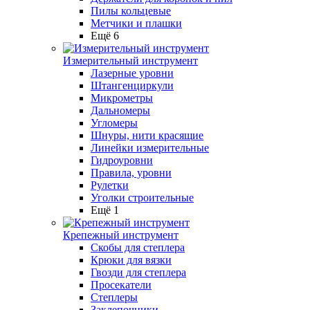
Пилы кольцевые
Метчики и плашки
Ещё 6
Измерительный инструмент
Лазерные уровни
Штангенциркули
Микрометры
Дальномеры
Угломеры
Шнуры, нити красящие
Линейки измерительные
Гидроуровни
Правила, уровни
Рулетки
Уголки строительные
Ещё 1
Крепежный инструмент
Скобы для степлера
Крюки для вязки
Гвозди для степлера
Просекатели
Степлеры
Заклепочники