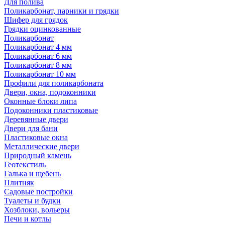
Для полива
Поликарбонат, парники и грядки
Шифер для грядок
Грядки оцинкованные
Поликарбонат
Поликарбонат 4 мм
Поликарбонат 6 мм
Поликарбонат 8 мм
Поликарбонат 10 мм
Профили для поликарбоната
Двери, окна, подоконники
Оконные блоки липа
Подоконники пластиковые
Деревянные двери
Двери для бани
Пластиковые окна
Металлические двери
Природный камень
Геотекстиль
Галька и щебень
Плитняк
Садовые постройки
Туалеты и будки
Хозблоки, вольеры
Печи и котлы