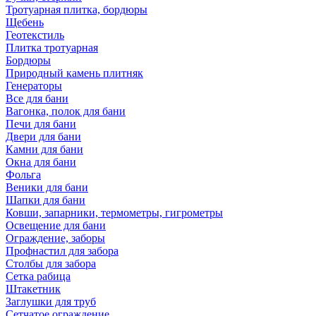
Тротуарная плитка, бордюры
Щебень
Геотекстиль
Плитка тротуарная
Бордюры
Природный камень плитняк
Генераторы
Все для бани
Вагонка, полок для бани
Печи для бани
Двери для бани
Камни для бани
Окна для бани
Фольга
Веники для бани
Шапки для бани
Ковши, запарники, термометры, гигрометры
Освещение для бани
Ограждение, заборы
Профнастил для забора
Столбы для забора
Сетка рабица
Штакетник
Заглушки для труб
Сетчатое ограждение