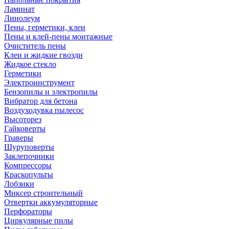
Ламинат
Линолеум
Пены, герметики, клеи
Пены и клей-пены монтажные
Очиститель пены
Клеи и жидкие гвозди
Жидкое стекло
Герметики
Электроинструмент
Бензопилы и электропилы
Вибратор для бетона
Воздуходувка пылесос
Высоторез
Гайковерты
Граверы
Шуруповерты
Заклепочники
Компрессоры
Краскопульты
Лобзики
Миксер строительный
Отвертки аккумуляторные
Перфораторы
Циркулярные пилы