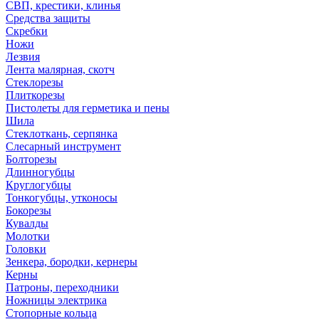
СВП, крестики, клинья
Средства защиты
Скребки
Ножи
Лезвия
Лента малярная, скотч
Стеклорезы
Плиткорезы
Пистолеты для герметика и пены
Шила
Стеклоткань, серпянка
Слесарный инструмент
Болторезы
Длинногубцы
Круглогубцы
Тонкогубцы, утконосы
Бокорезы
Кувалды
Молотки
Головки
Зенкера, бородки, кернеры
Керны
Патроны, переходники
Ножницы электрика
Стопорные кольца