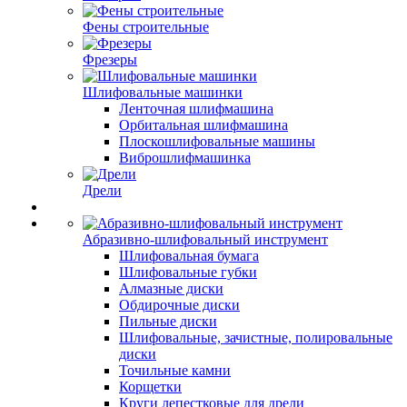
Фены строительные
Фрезеры
Шлифовальные машинки
Ленточная шлифмашина
Орбитальная шлифмашина
Плоскошлифовальные машины
Виброшлифмашинка
Дрели
Абразивно-шлифовальный инструмент
Шлифовальная бумага
Шлифовальные губки
Алмазные диски
Обдирочные диски
Пильные диски
Шлифовальные, зачистные, полировальные
диски
Точильные камни
Корщетки
Круги лепестковые для дрели