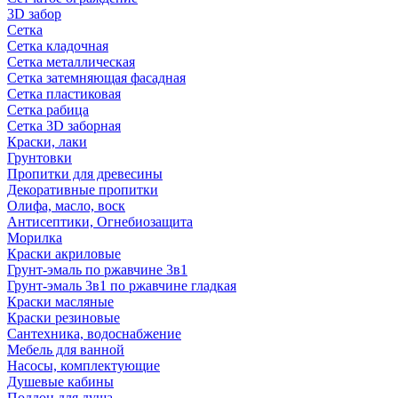
3D забор
Сетка
Сетка кладочная
Сетка металлическая
Сетка затемняющая фасадная
Сетка пластиковая
Сетка рабица
Сетка 3D заборная
Краски, лаки
Грунтовки
Пропитки для древесины
Декоративные пропитки
Олифа, масло, воск
Антисептики, Огнебиозащита
Морилка
Краски акриловые
Грунт-эмаль по ржавчине 3в1
Грунт-эмаль 3в1 по ржавчине гладкая
Краски масляные
Краски резиновые
Сантехника, водоснабжение
Мебель для ванной
Насосы, комплектующие
Душевые кабины
Поддон для душа