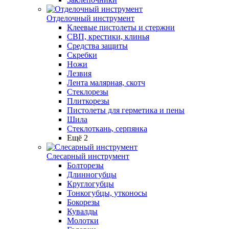
Отделочный инструмент
Клеевые пистолеты и стержни
СВП, крестики, клинья
Средства защиты
Скребки
Ножи
Лезвия
Лента малярная, скотч
Стеклорезы
Плиткорезы
Пистолеты для герметика и пены
Шила
Стеклоткань, серпянка
Ещё 2
Слесарный инструмент
Болторезы
Длинногубцы
Круглогубцы
Тонкогубцы, утконосы
Бокорезы
Кувалды
Молотки