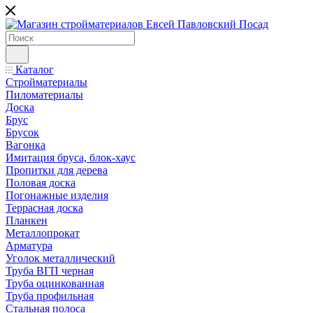
Каталог
Стройматериалы
Пиломатериалы
Доска
Брус
Брусок
Вагонка
Имитация бруса, блок-хаус
Пропитки для дерева
Половая доска
Погонажные изделия
Террасная доска
Планкен
Металлопрокат
Арматура
Уголок металлический
Труба ВГП черная
Труба оцинкованная
Труба профильная
Стальная полоса