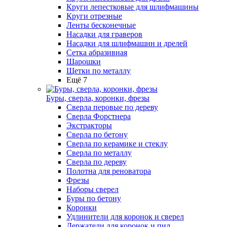
Круги лепестковые для шлифмашины
Круги отрезные
Ленты бесконечные
Насадки для граверов
Насадки для шлифмашин и дрелей
Сетка абразивная
Шарошки
Щетки по металлу
Ещё 7
Буры, сверла, коронки, фрезы
Сверла перовые по дереву
Сверла Форстнера
Экстракторы
Сверла по бетону
Сверла по керамике и стеклу
Сверла по металлу
Сверла по дереву
Полотна для реноватора
Фрезы
Наборы сверел
Буры по бетону
Коронки
Удлинители для коронок и сверел
Держатели для коронок и пил