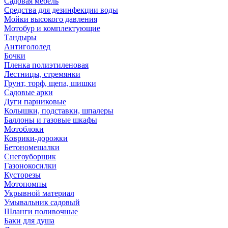
Садовая мебель
Средства для дезинфекции воды
Мойки высокого давления
Мотобур и комплектующие
Тандыры
Антигололед
Бочки
Пленка полиэтиленовая
Лестницы, стремянки
Грунт, торф, щепа, шишки
Садовые арки
Дуги парниковые
Колышки, подставки, шпалеры
Баллоны и газовые шкафы
Мотоблоки
Коврики-дорожки
Бетономешалки
Снегоуборщик
Газонокосилки
Кусторезы
Мотопомпы
Укрывной материал
Умывальник садовый
Шланги поливочные
Баки для душа