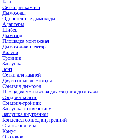
Баки
Сетка для камней
Дымоходы
Одностенные дымоходы
Адаптеры
Шибер
Дымоход
Площадка монтажная
Дымоход-конвектор
Колено
Тройник
Заглушка
Зонт
Сетки для камней
Двустенные дымоходы
Сэндвич дымоход
Площадка монтажная для сэндвич дымохода
Сэндвич-колено
Сэндвич-тройник
Заглушка с отверстием
Заглушка внутренняя
Конденсатоотвод внутренний
Старт-сэндвича
Конус
Оголовок