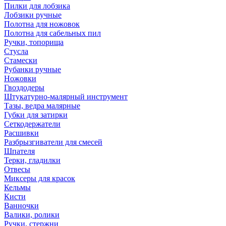
Пилки для лобзика
Лобзики ручные
Полотна для ножовок
Полотна для сабельных пил
Ручки, топорища
Стусла
Стамески
Рубанки ручные
Ножовки
Гвоздодеры
Штукатурно-малярный инструмент
Тазы, ведра малярные
Губки для затирки
Сеткодержатели
Расшивки
Разбрызгиватели для смесей
Шпателя
Терки, гладилки
Отвесы
Миксеры для красок
Кельмы
Кисти
Ванночки
Валики, ролики
Ручки, стержни