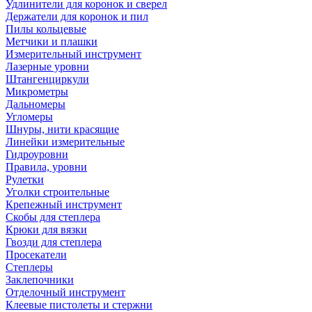
Удлинители для коронок и сверел
Держатели для коронок и пил
Пилы кольцевые
Метчики и плашки
Измерительный инструмент
Лазерные уровни
Штангенциркули
Микрометры
Дальномеры
Угломеры
Шнуры, нити красящие
Линейки измерительные
Гидроуровни
Правила, уровни
Рулетки
Уголки строительные
Крепежный инструмент
Скобы для степлера
Крюки для вязки
Гвозди для степлера
Просекатели
Степлеры
Заклепочники
Отделочный инструмент
Клеевые пистолеты и стержни