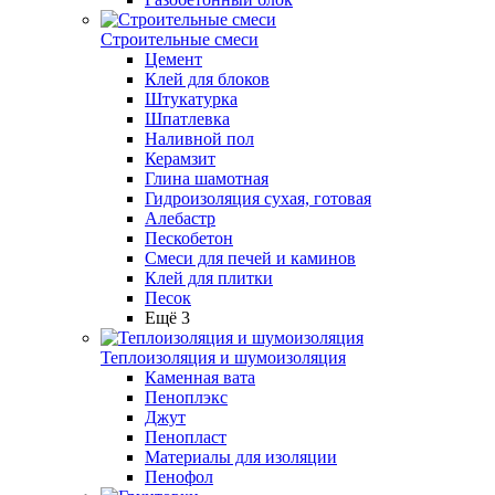
Строительные смеси
Цемент
Клей для блоков
Штукатурка
Шпатлевка
Наливной пол
Керамзит
Глина шамотная
Гидроизоляция сухая, готовая
Алебастр
Пескобетон
Смеси для печей и каминов
Клей для плитки
Песок
Ещё 3
Теплоизоляция и шумоизоляция
Каменная вата
Пеноплэкс
Джут
Пенопласт
Материалы для изоляции
Пенофол