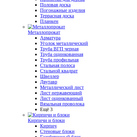
Половая доска
Погонажные изделия
Террасная доска
Планкен
Металлопрокат
Арматура
Уголок металлический
Труба ВГП черная
Труба оцинкованная
Труба профильная
Стальная полоса
Стальной квадрат
Швеллер
Двутавр
Металлический лист
Лист нержавеющий
Лист оцинкованный
Вязальная проволока
Ещё 3
Кирпичи и блоки
Кирпич
Стеновые блоки
Газобетонный блок