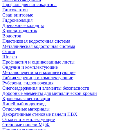
Профиль для гипсокартона
Гипсокартон
Сваи винтовые
Гидроизоляция
Дренажные колодцы
Кровля, водосток
Водосток
Пластиковая водосточная система
Металлическая водосточная система
Отлив
Шифер
Профнастил и оцинкованные листы
Ондулин и комплектующие
Металлочерепица и комплектующие
Гибкая черепица и комплектующие
Рубероид, гидроизоляция
Снегозадержания и элементы безопасности
Доборные элементы для металлической кровли
Кровельная вентиляция
Линейный водоотвод
Отделочные материалы
Декоративные стеновые панели ПВХ
Откосы и комплектующие
Стеновые панели МДФ
Напольные покрытия