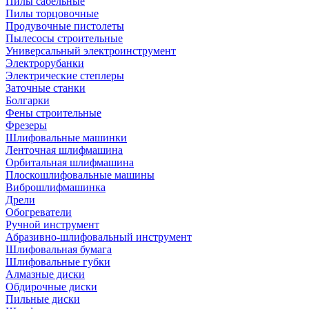
Пилы сабельные
Пилы торцовочные
Продувочные пистолеты
Пылесосы строительные
Универсальный электроинструмент
Электрорубанки
Электрические степлеры
Заточные станки
Болгарки
Фены строительные
Фрезеры
Шлифовальные машинки
Ленточная шлифмашина
Орбитальная шлифмашина
Плоскошлифовальные машины
Виброшлифмашинка
Дрели
Обогреватели
Ручной инструмент
Абразивно-шлифовальный инструмент
Шлифовальная бумага
Шлифовальные губки
Алмазные диски
Обдирочные диски
Пильные диски