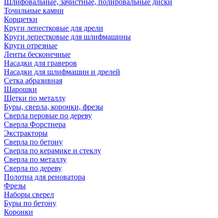
Шлифовальные, зачистные, полировальные диски
Точильные камни
Корщетки
Круги лепестковые для дрели
Круги лепестковые для шлифмашины
Круги отрезные
Ленты бесконечные
Насадки для граверов
Насадки для шлифмашин и дрелей
Сетка абразивная
Шарошки
Щетки по металлу
Буры, сверла, коронки, фрезы
Сверла перовые по дереву
Сверла Форстнера
Экстракторы
Сверла по бетону
Сверла по керамике и стеклу
Сверла по металлу
Сверла по дереву
Полотна для реноватора
Фрезы
Наборы сверел
Буры по бетону
Коронки