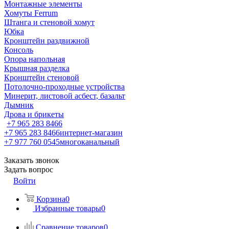
Монтажные элементы
Хомуты Ferrum
Штанга и стеновой хомут
Юбка
Кронштейн раздвижной
Консоль
Опора напольная
Крышная разделка
Кронштейн стеновой
Потолочно-проходные устройства
Минерит, листовой асбест, базальт
Дымник
Дрова и брикеты
+7 965 283 8466
+7 965 283 8466
интернет-магазин
+7 977 760 0545
многоканальный
Заказать звонок
Задать вопрос
Войти
Корзина
0
Избранные товары
0
Сравнение товаров
0