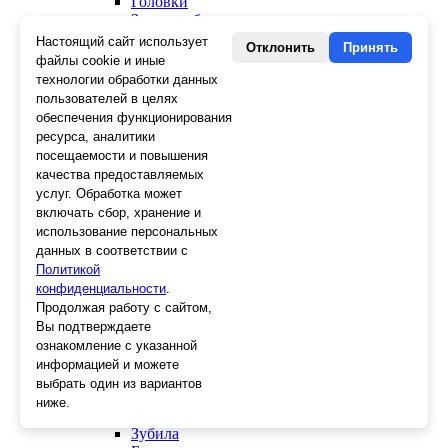
Головки
Зенкера, бородки, кернеры
Керны
Настоящий сайт использует
Отклонить
Принять
Патроны, переходники
файлы cookie и иные
Ножницы электрика
технологии обработки данных
Стопорные кольца
пользователей в целях
Съемники стопорных колец
обеспечения функционирования
Пинцеты
ресурса, аналитики
Магниты
посещаемости и повышения
Клещи для изоляции
качества предоставляемых
Кабелерезы
услуг. Обработка может
Гайкорезы
включать сбор, хранение и
Зажимы ручные
использование персональных
Подшипники
данных в соответствии с
Тиски
Политикой
Струбцины
конфиденциальности
Плоскогубцы
.
Отвертки
Продолжая работу с сайтом,
Ножницы по металлу
Вы подтверждаете
Напильники, рашпили
ознакомление с указанной
Наборы инструментов
информацией и можете
Кусачки
выбрать один из вариантов
Ключи
ниже.
Клещи
Зубила