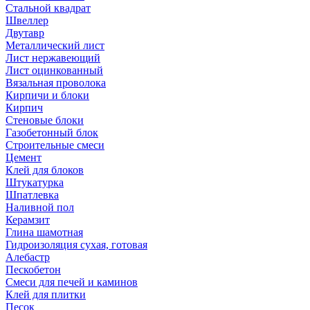
Стальной квадрат
Швеллер
Двутавр
Металлический лист
Лист нержавеющий
Лист оцинкованный
Вязальная проволока
Кирпичи и блоки
Кирпич
Стеновые блоки
Газобетонный блок
Строительные смеси
Цемент
Клей для блоков
Штукатурка
Шпатлевка
Наливной пол
Керамзит
Глина шамотная
Гидроизоляция сухая, готовая
Алебастр
Пескобетон
Смеси для печей и каминов
Клей для плитки
Песок