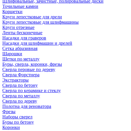
Шлифовальные, зачистные, полировальные диски
Точильные камни
Корщетки
Круги лепестковые для дрели
Круги лепестковые для шлифмашины
Круги отрезные
Ленты бесконечные
Насадки для граверов
Насадки для шлифмашин и дрелей
Сетка абразивная
Шарошки
Щетки по металлу
Буры, сверла, коронки, фрезы
Сверла перовые по дереву
Сверла Форстнера
Экстракторы
Сверла по бетону
Сверла по керамике и стеклу
Сверла по металлу
Сверла по дереву
Полотна для реноватора
Фрезы
Наборы сверел
Буры по бетону
Коронки