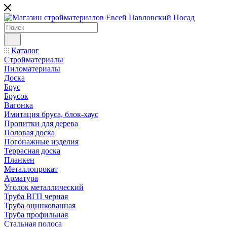
Каталог
Стройматериалы
Пиломатериалы
Доска
Брус
Брусок
Вагонка
Имитация бруса, блок-хаус
Пропитки для дерева
Половая доска
Погонажные изделия
Террасная доска
Планкен
Металлопрокат
Арматура
Уголок металлический
Труба ВГП черная
Труба оцинкованная
Труба профильная
Стальная полоса