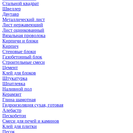
Стальной квадрат
Швеллер
Двутавр
Металлический лист
Лист нержавеющий
Лист оцинкованный
Вязальная проволока
Кирпичи и блоки
Кирпич
Стеновые блоки
Газобетонный блок
Строительные смеси
Цемент
Клей для блоков
Штукатурка
Шпатлевка
Наливной пол
Керамзит
Глина шамотная
Гидроизоляция сухая, готовая
Алебастр
Пескобетон
Смеси для печей и каминов
Клей для плитки
Песок