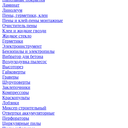
Ламинат
Линолеум
Пены, герметики, клеи
Пены и клей-пены монтажные
Очиститель пены
Клеи и жидкие гвозди
Жидкое стекло
Герметики
Электроинструмент
Бензопилы и электропилы
Вибратор для бетона
Воздуходувка пылесос
Высоторез
Гайковерты
Граверы
Шуруповерты
Заклепочники
Компрессоры
Краскопульты
Лобзики
Миксер строительный
Отвертки аккумуляторные
Перфораторы
Циркулярные пилы