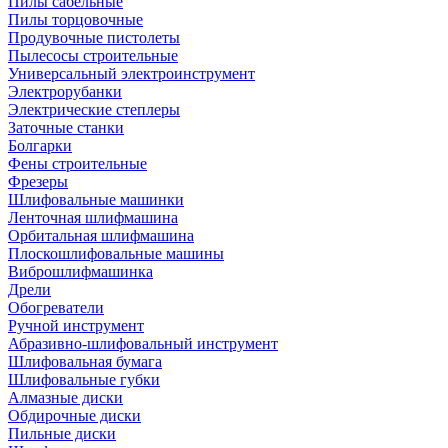
Пилы сабельные
Пилы торцовочные
Продувочные пистолеты
Пылесосы строительные
Универсальный электроинструмент
Электрорубанки
Электрические степлеры
Заточные станки
Болгарки
Фены строительные
Фрезеры
Шлифовальные машинки
Ленточная шлифмашина
Орбитальная шлифмашина
Плоскошлифовальные машины
Виброшлифмашинка
Дрели
Обогреватели
Ручной инструмент
Абразивно-шлифовальный инструмент
Шлифовальная бумага
Шлифовальные губки
Алмазные диски
Обдирочные диски
Пильные диски