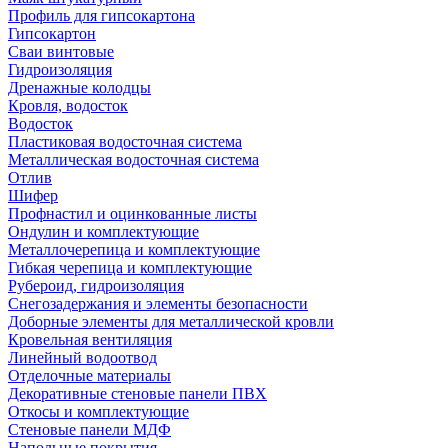
Профиль для гипсокартона
Гипсокартон
Сваи винтовые
Гидроизоляция
Дренажные колодцы
Кровля, водосток
Водосток
Пластиковая водосточная система
Металлическая водосточная система
Отлив
Шифер
Профнастил и оцинкованные листы
Ондулин и комплектующие
Металлочерепица и комплектующие
Гибкая черепица и комплектующие
Рубероид, гидроизоляция
Снегозадержания и элементы безопасности
Доборные элементы для металлической кровли
Кровельная вентиляция
Линейный водоотвод
Отделочные материалы
Декоративные стеновые панели ПВХ
Откосы и комплектующие
Стеновые панели МДФ
Напольные покрытия