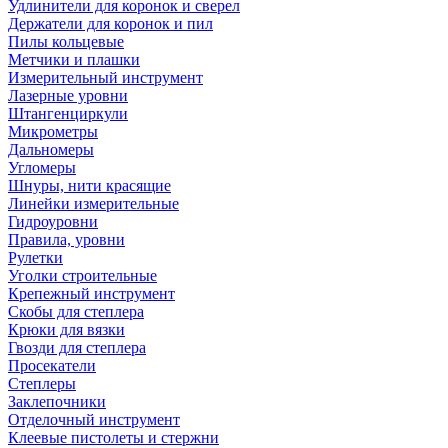
Удлинители для коронок и сверел
Держатели для коронок и пил
Пилы кольцевые
Метчики и плашки
Измерительный инструмент
Лазерные уровни
Штангенциркули
Микрометры
Дальномеры
Угломеры
Шнуры, нити красящие
Линейки измерительные
Гидроуровни
Правила, уровни
Рулетки
Уголки строительные
Крепежный инструмент
Скобы для степлера
Крюки для вязки
Гвозди для степлера
Просекатели
Степлеры
Заклепочники
Отделочный инструмент
Клеевые пистолеты и стержни