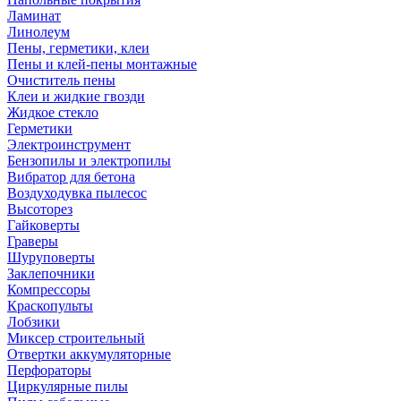
Ламинат
Линолеум
Пены, герметики, клеи
Пены и клей-пены монтажные
Очиститель пены
Клеи и жидкие гвозди
Жидкое стекло
Герметики
Электроинструмент
Бензопилы и электропилы
Вибратор для бетона
Воздуходувка пылесос
Высоторез
Гайковерты
Граверы
Шуруповерты
Заклепочники
Компрессоры
Краскопульты
Лобзики
Миксер строительный
Отвертки аккумуляторные
Перфораторы
Циркулярные пилы