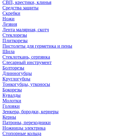
СВП, крестики, клинья
Средства защиты
Скребки
Ножи
Лезвия
Лента малярная, скотч
Стеклорезы
Плиткорезы
Пистолеты для герметика и пены
Шила
Стеклоткань, серпянка
Слесарный инструмент
Болторезы
Длинногубцы
Круглогубцы
Тонкогубцы, утконосы
Бокорезы
Кувалды
Молотки
Головки
Зенкера, бородки, кернеры
Керны
Патроны, переходники
Ножницы электрика
Стопорные кольца