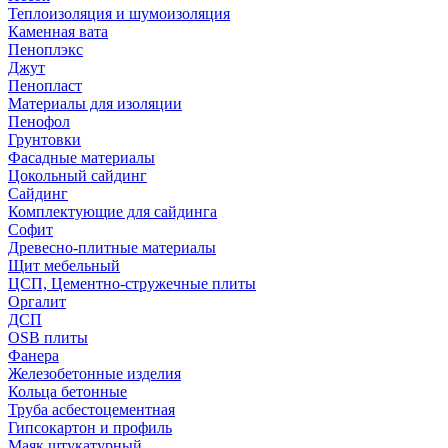
Теплоизоляция и шумоизоляция
Каменная вата
Пеноплэкс
Джут
Пенопласт
Материалы для изоляции
Пенофол
Грунтовки
Фасадные материалы
Цокольный сайдинг
Сайдинг
Комплектующие для сайдинга
Софит
Древесно-плитные материалы
Щит мебельный
ЦСП, Цементно-стружечные плиты
Оргалит
ДСП
OSB плиты
Фанера
Железобетонные изделия
Кольца бетонные
Труба асбестоцементная
Гипсокартон и профиль
Маяк штукатурный