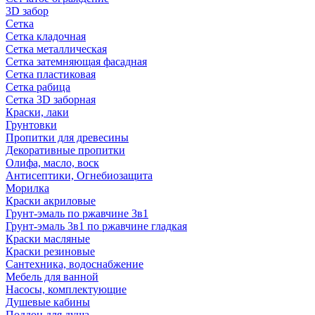
3D забор
Сетка
Сетка кладочная
Сетка металлическая
Сетка затемняющая фасадная
Сетка пластиковая
Сетка рабица
Сетка 3D заборная
Краски, лаки
Грунтовки
Пропитки для древесины
Декоративные пропитки
Олифа, масло, воск
Антисептики, Огнебиозащита
Морилка
Краски акриловые
Грунт-эмаль по ржавчине 3в1
Грунт-эмаль 3в1 по ржавчине гладкая
Краски масляные
Краски резиновые
Сантехника, водоснабжение
Мебель для ванной
Насосы, комплектующие
Душевые кабины
Поддон для душа