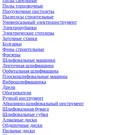
Пилы сабельные
Пилы торцовочные
Продувочные пистолеты
Пылесосы строительные
Универсальный электроинструмент
Электрорубанки
Электрические степлеры
Заточные станки
Болгарки
Фены строительные
Фрезеры
Шлифовальные машинки
Ленточная шлифмашина
Орбитальная шлифмашина
Плоскошлифовальные машины
Виброшлифмашинка
Дрели
Обогреватели
Ручной инструмент
Абразивно-шлифовальный инструмент
Шлифовальная бумага
Шлифовальные губки
Алмазные диски
Обдирочные диски
Пильные диски