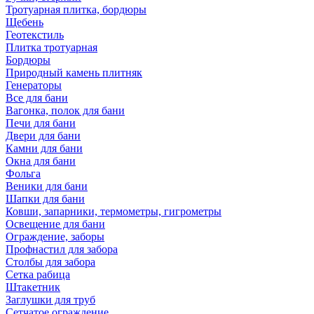
Тротуарная плитка, бордюры
Щебень
Геотекстиль
Плитка тротуарная
Бордюры
Природный камень плитняк
Генераторы
Все для бани
Вагонка, полок для бани
Печи для бани
Двери для бани
Камни для бани
Окна для бани
Фольга
Веники для бани
Шапки для бани
Ковши, запарники, термометры, гигрометры
Освещение для бани
Ограждение, заборы
Профнастил для забора
Столбы для забора
Сетка рабица
Штакетник
Заглушки для труб
Сетчатое ограждение