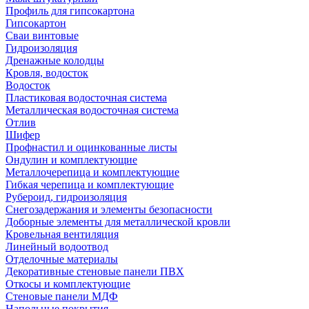
Профиль для гипсокартона
Гипсокартон
Сваи винтовые
Гидроизоляция
Дренажные колодцы
Кровля, водосток
Водосток
Пластиковая водосточная система
Металлическая водосточная система
Отлив
Шифер
Профнастил и оцинкованные листы
Ондулин и комплектующие
Металлочерепица и комплектующие
Гибкая черепица и комплектующие
Рубероид, гидроизоляция
Снегозадержания и элементы безопасности
Доборные элементы для металлической кровли
Кровельная вентиляция
Линейный водоотвод
Отделочные материалы
Декоративные стеновые панели ПВХ
Откосы и комплектующие
Стеновые панели МДФ
Напольные покрытия