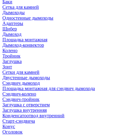
Баки
Сетка для камней
Дымоходы
Одностенные дымоходы
Адаптеры
Шибер
Дымоход
Площадка монтажная
Дымоход-конвектор
Колено
Тройник
Заглушка
Зонт
Сетки для камней
Двустенные дымоходы
Сэндвич дымоход
Площадка монтажная для сэндвич дымохода
Сэндвич-колено
Сэндвич-тройник
Заглушка с отверстием
Заглушка внутренняя
Конденсатоотвод внутренний
Старт-сэндвича
Конус
Оголовок