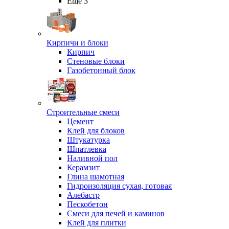
Ещё 3
Кирпичи и блоки
Кирпич
Стеновые блоки
Газобетонный блок
Строительные смеси
Цемент
Клей для блоков
Штукатурка
Шпатлевка
Наливной пол
Керамзит
Глина шамотная
Гидроизоляция сухая, готовая
Алебастр
Пескобетон
Смеси для печей и каминов
Клей для плитки