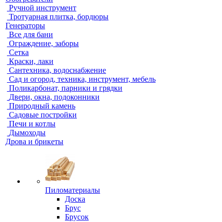
Ручной инструмент
Тротуарная плитка, бордюры
Генераторы
Все для бани
Ограждение, заборы
Сетка
Краски, лаки
Сантехника, водоснабжение
Сад и огород, техника, инструмент, мебель
Поликарбонат, парники и грядки
Двери, окна, подоконники
Природный камень
Садовые постройки
Печи и котлы
Дымоходы
Дрова и брикеты
Пиломатериалы
Доска
Брус
Брусок