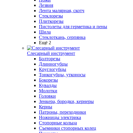
Лезвия
Лента малярная, скотч
Стеклорезы
Плиткорезы
Пистолеты для герметика и пены
Шила
Стеклоткань, серпянка
Ещё 2
Слесарный инструмент
Болторезы
Длинногубцы
Круглогубцы
Тонкогубцы, утконосы
Бокорезы
Кувалды
Молотки
Головки
Зенкера, бородки, кернеры
Керны
Патроны, переходники
Ножницы электрика
Стопорные кольца
Съемники стопорных колец