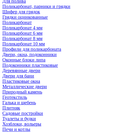
Для полива
Поликарбонат, парники и грядки
Шифер для грядок
Грядки оцинкованные
Поликарбонат
Поликарбонат 4 мм
Поликарбонат 6 мм
Поликарбонат 8 мм
Поликарбонат 10 мм
Профили для поликарбоната
Двери, окна, подоконники
Оконные блоки липа
Подоконники пластиковые
Деревянные двери
Двери для бани
Пластиковые окна
Металлические двери
Природный камень
Геотекстиль
Галька и щебень
Плитняк
Садовые постройки
Туалеты и будки
Хозблоки, вольеры
Печи и котлы