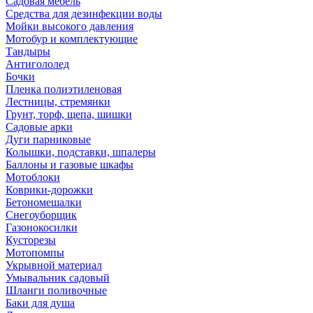
Садовая мебель
Средства для дезинфекции воды
Мойки высокого давления
Мотобур и комплектующие
Тандыры
Антигололед
Бочки
Пленка полиэтиленовая
Лестницы, стремянки
Грунт, торф, щепа, шишки
Садовые арки
Дуги парниковые
Колышки, подставки, шпалеры
Баллоны и газовые шкафы
Мотоблоки
Коврики-дорожки
Бетономешалки
Снегоуборщик
Газонокосилки
Кусторезы
Мотопомпы
Укрывной материал
Умывальник садовый
Шланги поливочные
Баки для душа