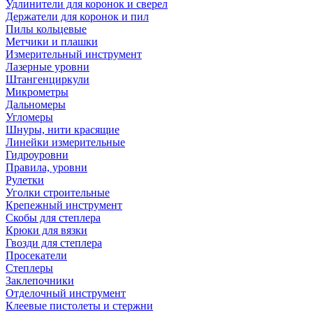
Удлинители для коронок и сверел
Держатели для коронок и пил
Пилы кольцевые
Метчики и плашки
Измерительный инструмент
Лазерные уровни
Штангенциркули
Микрометры
Дальномеры
Угломеры
Шнуры, нити красящие
Линейки измерительные
Гидроуровни
Правила, уровни
Рулетки
Уголки строительные
Крепежный инструмент
Скобы для степлера
Крюки для вязки
Гвозди для степлера
Просекатели
Степлеры
Заклепочники
Отделочный инструмент
Клеевые пистолеты и стержни