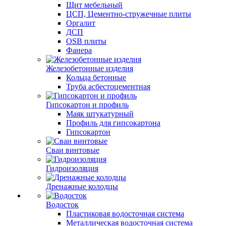
Щит мебельный
ЦСП, Цементно-стружечные плиты
Оргалит
ДСП
OSB плиты
Фанера
Железобетонные изделия
Кольца бетонные
Труба асбестоцементная
Гипсокартон и профиль
Маяк штукатурный
Профиль для гипсокартона
Гипсокартон
Сваи винтовые
Гидроизоляция
Дренажные колодцы
Водосток
Пластиковая водосточная система
Металлическая водосточная система