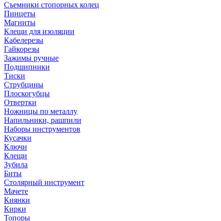
Съемники стопорных колец
Пинцеты
Магниты
Клещи для изоляции
Кабелерезы
Гайкорезы
Зажимы ручные
Подшипники
Тиски
Струбцины
Плоскогубцы
Отвертки
Ножницы по металлу
Напильники, рашпили
Наборы инструментов
Кусачки
Ключи
Клещи
Зубила
Биты
Столярный инструмент
Мачете
Киянки
Кирки
Топоры