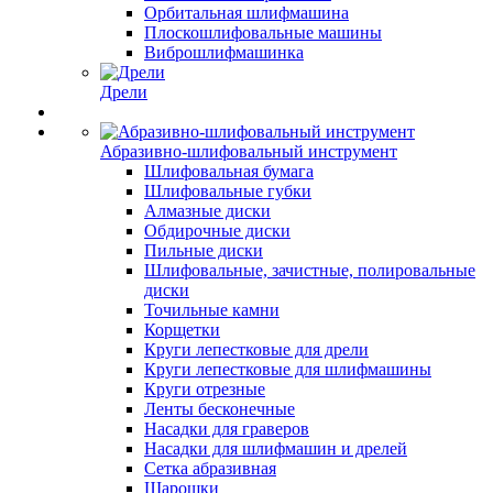
Орбитальная шлифмашина
Плоскошлифовальные машины
Виброшлифмашинка
Дрели
Абразивно-шлифовальный инструмент
Шлифовальная бумага
Шлифовальные губки
Алмазные диски
Обдирочные диски
Пильные диски
Шлифовальные, зачистные, полировальные
диски
Точильные камни
Корщетки
Круги лепестковые для дрели
Круги лепестковые для шлифмашины
Круги отрезные
Ленты бесконечные
Насадки для граверов
Насадки для шлифмашин и дрелей
Сетка абразивная
Шарошки