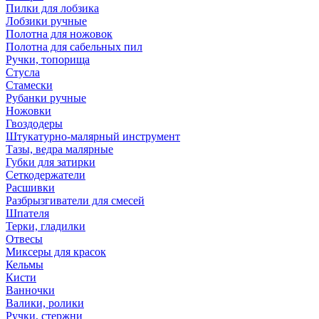
Пилки для лобзика
Лобзики ручные
Полотна для ножовок
Полотна для сабельных пил
Ручки, топорища
Стусла
Стамески
Рубанки ручные
Ножовки
Гвоздодеры
Штукатурно-малярный инструмент
Тазы, ведра малярные
Губки для затирки
Сеткодержатели
Расшивки
Разбрызгиватели для смесей
Шпателя
Терки, гладилки
Отвесы
Миксеры для красок
Кельмы
Кисти
Ванночки
Валики, ролики
Ручки, стержни