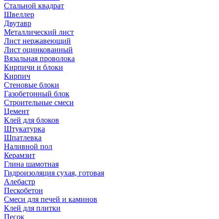
Стальной квадрат
Швеллер
Двутавр
Металлический лист
Лист нержавеющий
Лист оцинкованный
Вязальная проволока
Кирпичи и блоки
Кирпич
Стеновые блоки
Газобетонный блок
Строительные смеси
Цемент
Клей для блоков
Штукатурка
Шпатлевка
Наливной пол
Керамзит
Глина шамотная
Гидроизоляция сухая, готовая
Алебастр
Пескобетон
Смеси для печей и каминов
Клей для плитки
Песок