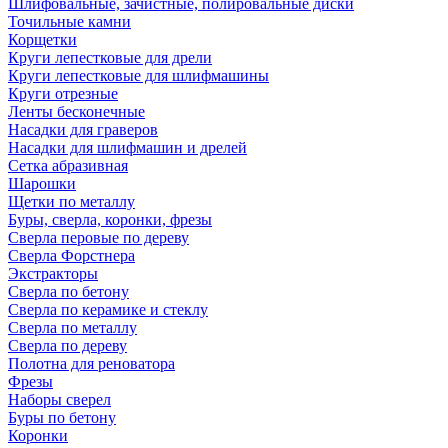
Шлифовальные, зачистные, полировальные диски
Точильные камни
Корщетки
Круги лепестковые для дрели
Круги лепестковые для шлифмашины
Круги отрезные
Ленты бесконечные
Насадки для граверов
Насадки для шлифмашин и дрелей
Сетка абразивная
Шарошки
Щетки по металлу
Буры, сверла, коронки, фрезы
Сверла перовые по дереву
Сверла Форстнера
Экстракторы
Сверла по бетону
Сверла по керамике и стеклу
Сверла по металлу
Сверла по дереву
Полотна для реноватора
Фрезы
Наборы сверел
Буры по бетону
Коронки