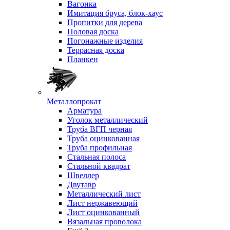
Вагонка
Имитация бруса, блок-хаус
Пропитки для дерева
Половая доска
Погонажные изделия
Террасная доска
Планкен
Металлопрокат
Арматура
Уголок металлический
Труба ВГП черная
Труба оцинкованная
Труба профильная
Стальная полоса
Стальной квадрат
Швеллер
Двутавр
Металлический лист
Лист нержавеющий
Лист оцинкованный
Вязальная проволока