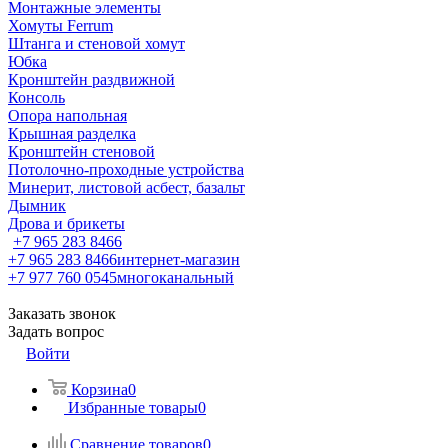
Монтажные элементы
Хомуты Ferrum
Штанга и стеновой хомут
Юбка
Кронштейн раздвижной
Консоль
Опора напольная
Крышная разделка
Кронштейн стеновой
Потолочно-проходные устройства
Минерит, листовой асбест, базальт
Дымник
Дрова и брикеты
+7 965 283 8466
+7 965 283 8466
интернет-магазин
+7 977 760 0545
многоканальный
Заказать звонок
Задать вопрос
Войти
Корзина
0
Избранные товары
0
Сравнение товаров
0