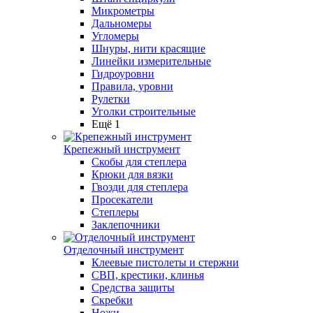
Микрометры
Дальномеры
Угломеры
Шнуры, нити красящие
Линейки измерительные
Гидроуровни
Правила, уровни
Рулетки
Уголки строительные
Ещё 1
Крепежный инструмент
Скобы для степлера
Крюки для вязки
Гвозди для степлера
Просекатели
Степлеры
Заклепочники
Отделочный инструмент
Клеевые пистолеты и стержни
СВП, крестики, клинья
Средства защиты
Скребки
Ножи