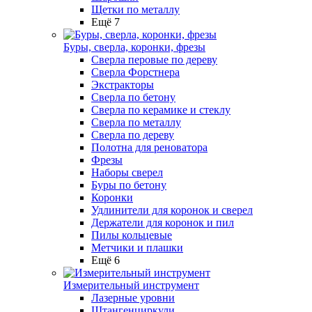
Щетки по металлу
Ещё 7
Буры, сверла, коронки, фрезы
Сверла перовые по дереву
Сверла Форстнера
Экстракторы
Сверла по бетону
Сверла по керамике и стеклу
Сверла по металлу
Сверла по дереву
Полотна для реноватора
Фрезы
Наборы сверел
Буры по бетону
Коронки
Удлинители для коронок и сверел
Держатели для коронок и пил
Пилы кольцевые
Метчики и плашки
Ещё 6
Измерительный инструмент
Лазерные уровни
Штангенциркули