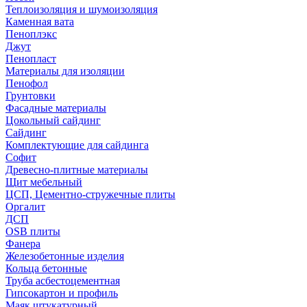
Теплоизоляция и шумоизоляция
Каменная вата
Пеноплэкс
Джут
Пенопласт
Материалы для изоляции
Пенофол
Грунтовки
Фасадные материалы
Цокольный сайдинг
Сайдинг
Комплектующие для сайдинга
Софит
Древесно-плитные материалы
Щит мебельный
ЦСП, Цементно-стружечные плиты
Оргалит
ДСП
OSB плиты
Фанера
Железобетонные изделия
Кольца бетонные
Труба асбестоцементная
Гипсокартон и профиль
Маяк штукатурный