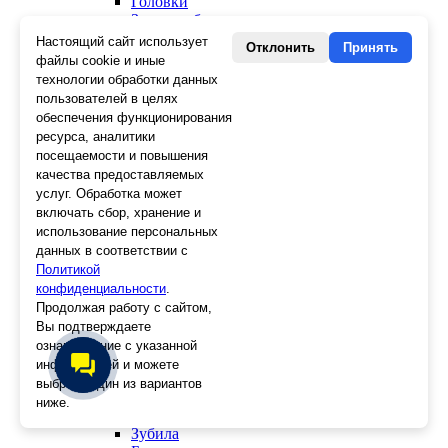
Головки
Зенкера, бородки, кернеры
Керны
Настоящий сайт использует
Отклонить
Принять
Патроны, переходники
файлы cookie и иные
Ножницы электрика
технологии обработки данных
Стопорные кольца
пользователей в целях
Съемники стопорных колец
обеспечения функционирования
Пинцеты
ресурса, аналитики
Магниты
посещаемости и повышения
Клещи для изоляции
качества предоставляемых
Кабелерезы
услуг. Обработка может
Гайкорезы
включать сбор, хранение и
Зажимы ручные
использование персональных
Подшипники
данных в соответствии с
Тиски
Политикой
Струбцины
конфиденциальности
Плоскогубцы
.
Отвертки
Продолжая работу с сайтом,
Ножницы по металлу
Вы подтверждаете
Напильники, рашпили
ознакомление с указанной
Наборы инструментов
информацией и можете
Кусачки
выбрать один из вариантов
Ключи
ниже.
Клещи
Зубила