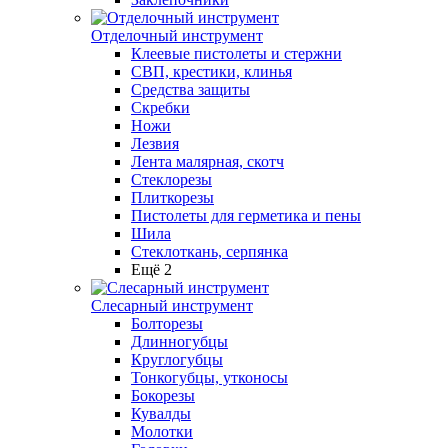
Отделочный инструмент
Клеевые пистолеты и стержни
СВП, крестики, клинья
Средства защиты
Скребки
Ножи
Лезвия
Лента малярная, скотч
Стеклорезы
Плиткорезы
Пистолеты для герметика и пены
Шила
Стеклоткань, серпянка
Ещё 2
Слесарный инструмент
Болторезы
Длинногубцы
Круглогубцы
Тонкогубцы, утконосы
Бокорезы
Кувалды
Молотки