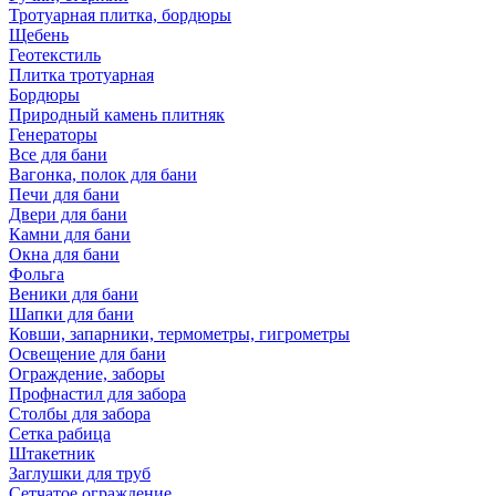
Тротуарная плитка, бордюры
Щебень
Геотекстиль
Плитка тротуарная
Бордюры
Природный камень плитняк
Генераторы
Все для бани
Вагонка, полок для бани
Печи для бани
Двери для бани
Камни для бани
Окна для бани
Фольга
Веники для бани
Шапки для бани
Ковши, запарники, термометры, гигрометры
Освещение для бани
Ограждение, заборы
Профнастил для забора
Столбы для забора
Сетка рабица
Штакетник
Заглушки для труб
Сетчатое ограждение