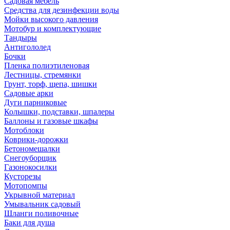
Садовая мебель
Средства для дезинфекции воды
Мойки высокого давления
Мотобур и комплектующие
Тандыры
Антигололед
Бочки
Пленка полиэтиленовая
Лестницы, стремянки
Грунт, торф, щепа, шишки
Садовые арки
Дуги парниковые
Колышки, подставки, шпалеры
Баллоны и газовые шкафы
Мотоблоки
Коврики-дорожки
Бетономешалки
Снегоуборщик
Газонокосилки
Кусторезы
Мотопомпы
Укрывной материал
Умывальник садовый
Шланги поливочные
Баки для душа