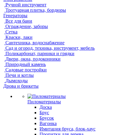
Ручной инструмент
Тротуарная плитка, бордюры
Генераторы
Все для бани
Ограждение, заборы
Сетка
Краски, лаки
Сантехника, водоснабжение
Сад и огород, техника, инструмент, мебель
Поликарбонат, парники и грядки
Двери, окна, подоконники
Природный камень
Садовые постройки
Печи и котлы
Дымоходы
Дрова и брикеты
Пиломатериалы
Доска
Брус
Брусок
Вагонка
Имитация бруса, блок-хаус
Пропитки для дерева