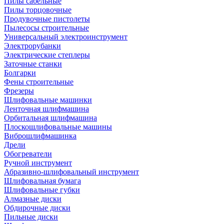
Пилы сабельные
Пилы торцовочные
Продувочные пистолеты
Пылесосы строительные
Универсальный электроинструмент
Электрорубанки
Электрические степлеры
Заточные станки
Болгарки
Фены строительные
Фрезеры
Шлифовальные машинки
Ленточная шлифмашина
Орбитальная шлифмашина
Плоскошлифовальные машины
Виброшлифмашинка
Дрели
Обогреватели
Ручной инструмент
Абразивно-шлифовальный инструмент
Шлифовальная бумага
Шлифовальные губки
Алмазные диски
Обдирочные диски
Пильные диски