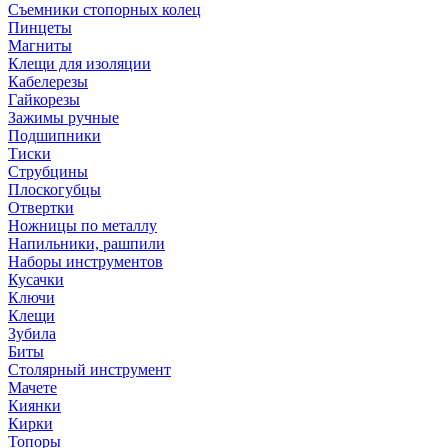
Съемники стопорных колец
Пинцеты
Магниты
Клещи для изоляции
Кабелерезы
Гайкорезы
Зажимы ручные
Подшипники
Тиски
Струбцины
Плоскогубцы
Отвертки
Ножницы по металлу
Напильники, рашпили
Наборы инструментов
Кусачки
Ключи
Клещи
Зубила
Биты
Столярный инструмент
Мачете
Киянки
Кирки
Топоры