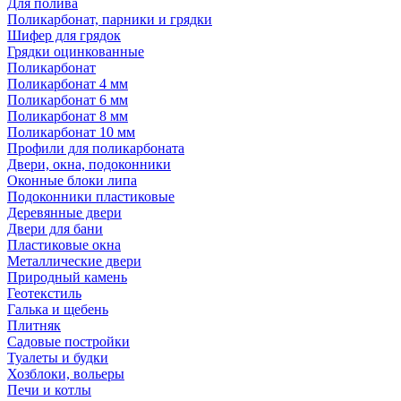
Для полива
Поликарбонат, парники и грядки
Шифер для грядок
Грядки оцинкованные
Поликарбонат
Поликарбонат 4 мм
Поликарбонат 6 мм
Поликарбонат 8 мм
Поликарбонат 10 мм
Профили для поликарбоната
Двери, окна, подоконники
Оконные блоки липа
Подоконники пластиковые
Деревянные двери
Двери для бани
Пластиковые окна
Металлические двери
Природный камень
Геотекстиль
Галька и щебень
Плитняк
Садовые постройки
Туалеты и будки
Хозблоки, вольеры
Печи и котлы