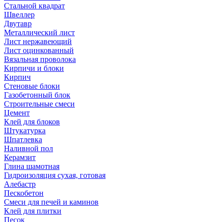
Стальной квадрат
Швеллер
Двутавр
Металлический лист
Лист нержавеющий
Лист оцинкованный
Вязальная проволока
Кирпичи и блоки
Кирпич
Стеновые блоки
Газобетонный блок
Строительные смеси
Цемент
Клей для блоков
Штукатурка
Шпатлевка
Наливной пол
Керамзит
Глина шамотная
Гидроизоляция сухая, готовая
Алебастр
Пескобетон
Смеси для печей и каминов
Клей для плитки
Песок