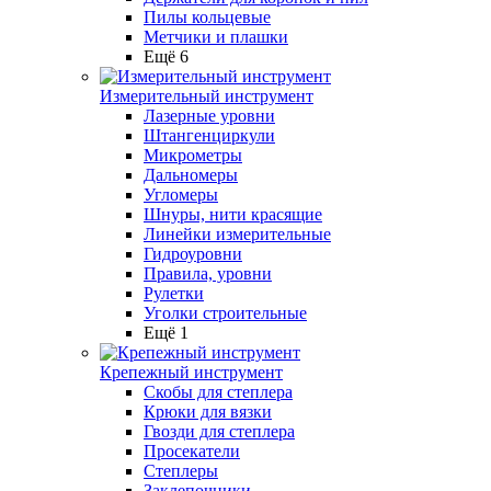
Пилы кольцевые
Метчики и плашки
Ещё 6
Измерительный инструмент
Лазерные уровни
Штангенциркули
Микрометры
Дальномеры
Угломеры
Шнуры, нити красящие
Линейки измерительные
Гидроуровни
Правила, уровни
Рулетки
Уголки строительные
Ещё 1
Крепежный инструмент
Скобы для степлера
Крюки для вязки
Гвозди для степлера
Просекатели
Степлеры
Заклепочники