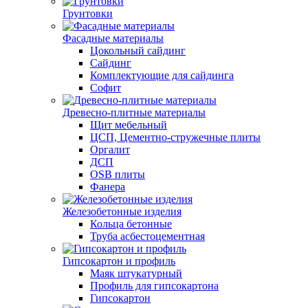
Грунтовки
Фасадные материалы
Цокольный сайдинг
Сайдинг
Комплектующие для сайдинга
Софит
Древесно-плитные материалы
Щит мебельный
ЦСП, Цементно-стружечные плиты
Оргалит
ДСП
OSB плиты
Фанера
Железобетонные изделия
Кольца бетонные
Труба асбестоцементная
Гипсокартон и профиль
Маяк штукатурный
Профиль для гипсокартона
Гипсокартон