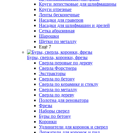
Круги лепестковые для шлифмашины
Круги отрезные
Ленты бесконечные
Насадки для граверов
Насадки для шлифмашин и дрелей
Сетка абразивная
Шарошки
Щетки по металлу
Ещё 7
Буры, сверла, коронки, фрезы
Сверла перовые по дереву
Сверла Форстнера
Экстракторы
Сверла по бетону
Сверла по керамике и стеклу
Сверла по металлу
Сверла по дереву
Полотна для реноватора
Фрезы
Наборы сверел
Буры по бетону
Коронки
Удлинители для коронок и сверел
Держатели для коронок и пил