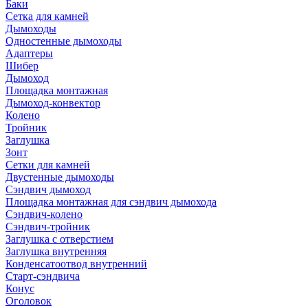
Баки
Сетка для камней
Дымоходы
Одностенные дымоходы
Адаптеры
Шибер
Дымоход
Площадка монтажная
Дымоход-конвектор
Колено
Тройник
Заглушка
Зонт
Сетки для камней
Двустенные дымоходы
Сэндвич дымоход
Площадка монтажная для сэндвич дымохода
Сэндвич-колено
Сэндвич-тройник
Заглушка с отверстием
Заглушка внутренняя
Конденсатоотвод внутренний
Старт-сэндвича
Конус
Оголовок