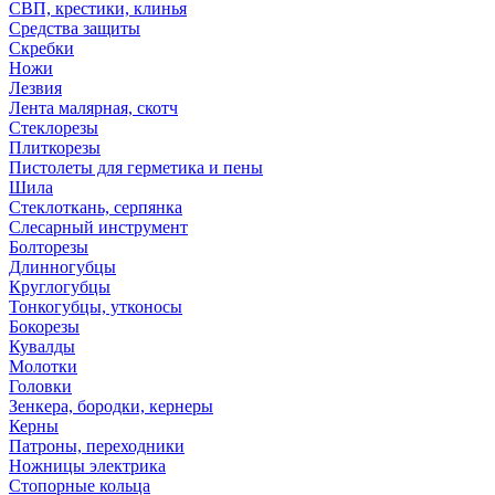
СВП, крестики, клинья
Средства защиты
Скребки
Ножи
Лезвия
Лента малярная, скотч
Стеклорезы
Плиткорезы
Пистолеты для герметика и пены
Шила
Стеклоткань, серпянка
Слесарный инструмент
Болторезы
Длинногубцы
Круглогубцы
Тонкогубцы, утконосы
Бокорезы
Кувалды
Молотки
Головки
Зенкера, бородки, кернеры
Керны
Патроны, переходники
Ножницы электрика
Стопорные кольца