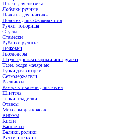
Пилки для лобзика
Лобзики ручные
Полотна для ножовок
Полотна для сабельных пил
Ручки, топорища
Стусла
Стамески
Рубанки ручные
Ножовки
Гвоздодеры
Штукатурно-малярный инструмент
Тазы, ведра малярные
Губки для затирки
Сеткодержатели
Расшивки
Разбрызгиватели для смесей
Шпателя
Терки, гладилки
Отвесы
Миксеры для красок
Кельмы
Кисти
Ванночки
Валики, ролики
Ручки, стержни