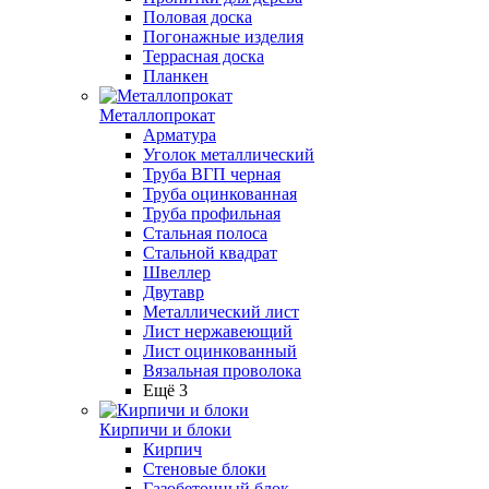
Половая доска
Погонажные изделия
Террасная доска
Планкен
Металлопрокат
Арматура
Уголок металлический
Труба ВГП черная
Труба оцинкованная
Труба профильная
Стальная полоса
Стальной квадрат
Швеллер
Двутавр
Металлический лист
Лист нержавеющий
Лист оцинкованный
Вязальная проволока
Ещё 3
Кирпичи и блоки
Кирпич
Стеновые блоки
Газобетонный блок