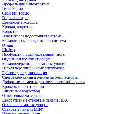
Профиль для гипсокартона
Гипсокартон
Сваи винтовые
Гидроизоляция
Дренажные колодцы
Кровля, водосток
Водосток
Пластиковая водосточная система
Металлическая водосточная система
Отлив
Шифер
Профнастил и оцинкованные листы
Ондулин и комплектующие
Металлочерепица и комплектующие
Гибкая черепица и комплектующие
Рубероид, гидроизоляция
Снегозадержания и элементы безопасности
Доборные элементы для металлической кровли
Кровельная вентиляция
Линейный водоотвод
Отделочные материалы
Декоративные стеновые панели ПВХ
Откосы и комплектующие
Стеновые панели МДФ
Напольные покрытия