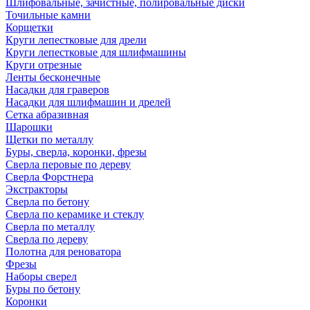
Шлифовальные, зачистные, полировальные диски
Точильные камни
Корщетки
Круги лепестковые для дрели
Круги лепестковые для шлифмашины
Круги отрезные
Ленты бесконечные
Насадки для граверов
Насадки для шлифмашин и дрелей
Сетка абразивная
Шарошки
Щетки по металлу
Буры, сверла, коронки, фрезы
Сверла перовые по дереву
Сверла Форстнера
Экстракторы
Сверла по бетону
Сверла по керамике и стеклу
Сверла по металлу
Сверла по дереву
Полотна для реноватора
Фрезы
Наборы сверел
Буры по бетону
Коронки