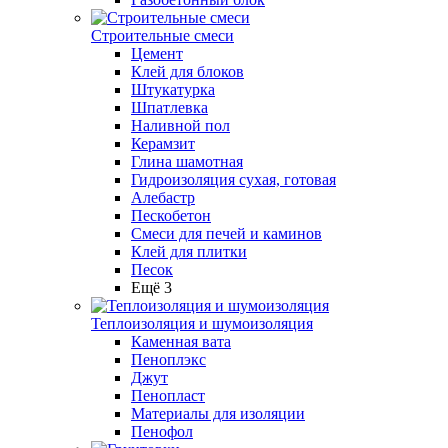
Строительные смеси
Цемент
Клей для блоков
Штукатурка
Шпатлевка
Наливной пол
Керамзит
Глина шамотная
Гидроизоляция сухая, готовая
Алебастр
Пескобетон
Смеси для печей и каминов
Клей для плитки
Песок
Ещё 3
Теплоизоляция и шумоизоляция
Каменная вата
Пеноплэкс
Джут
Пенопласт
Материалы для изоляции
Пенофол