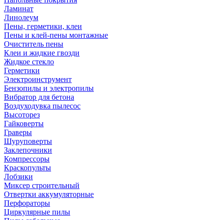
Ламинат
Линолеум
Пены, герметики, клеи
Пены и клей-пены монтажные
Очиститель пены
Клеи и жидкие гвозди
Жидкое стекло
Герметики
Электроинструмент
Бензопилы и электропилы
Вибратор для бетона
Воздуходувка пылесос
Высоторез
Гайковерты
Граверы
Шуруповерты
Заклепочники
Компрессоры
Краскопульты
Лобзики
Миксер строительный
Отвертки аккумуляторные
Перфораторы
Циркулярные пилы