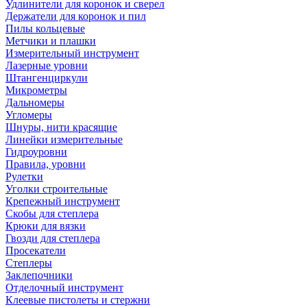
Удлинители для коронок и сверел
Держатели для коронок и пил
Пилы кольцевые
Метчики и плашки
Измерительный инструмент
Лазерные уровни
Штангенциркули
Микрометры
Дальномеры
Угломеры
Шнуры, нити красящие
Линейки измерительные
Гидроуровни
Правила, уровни
Рулетки
Уголки строительные
Крепежный инструмент
Скобы для степлера
Крюки для вязки
Гвозди для степлера
Просекатели
Степлеры
Заклепочники
Отделочный инструмент
Клеевые пистолеты и стержни