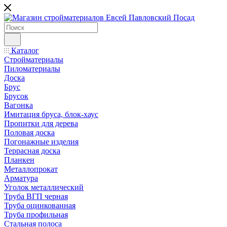
Каталог
Стройматериалы
Пиломатериалы
Доска
Брус
Брусок
Вагонка
Имитация бруса, блок-хаус
Пропитки для дерева
Половая доска
Погонажные изделия
Террасная доска
Планкен
Металлопрокат
Арматура
Уголок металлический
Труба ВГП черная
Труба оцинкованная
Труба профильная
Стальная полоса