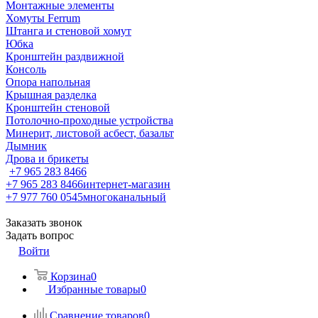
Монтажные элементы
Хомуты Ferrum
Штанга и стеновой хомут
Юбка
Кронштейн раздвижной
Консоль
Опора напольная
Крышная разделка
Кронштейн стеновой
Потолочно-проходные устройства
Минерит, листовой асбест, базальт
Дымник
Дрова и брикеты
+7 965 283 8466
+7 965 283 8466
интернет-магазин
+7 977 760 0545
многоканальный
Заказать звонок
Задать вопрос
Войти
Корзина
0
Избранные товары
0
Сравнение товаров
0