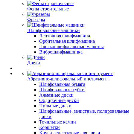
Фены строительные
Фрезеры
Шлифовальные машинки
Ленточная шлифмашина
Орбитальная шлифмашина
Плоскошлифовальные машины
Виброшлифмашинка
Дрели
Абразивно-шлифовальный инструмент
Шлифовальная бумага
Шлифовальные губки
Алмазные диски
Обдирочные диски
Пильные диски
Шлифовальные, зачистные, полировальные
диски
Точильные камни
Корщетки
Круги лепестковые для дрели