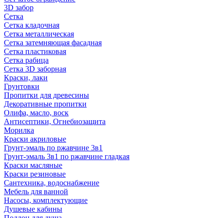
3D забор
Сетка
Сетка кладочная
Сетка металлическая
Сетка затемняющая фасадная
Сетка пластиковая
Сетка рабица
Сетка 3D заборная
Краски, лаки
Грунтовки
Пропитки для древесины
Декоративные пропитки
Олифа, масло, воск
Антисептики, Огнебиозащита
Морилка
Краски акриловые
Грунт-эмаль по ржавчине 3в1
Грунт-эмаль 3в1 по ржавчине гладкая
Краски масляные
Краски резиновые
Сантехника, водоснабжение
Мебель для ванной
Насосы, комплектующие
Душевые кабины
Поддон для душа