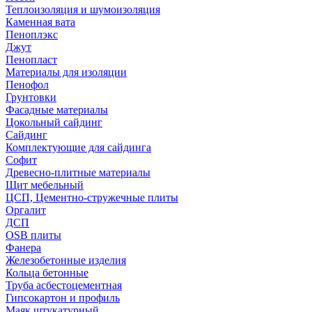
Теплоизоляция и шумоизоляция
Каменная вата
Пеноплэкс
Джут
Пенопласт
Материалы для изоляции
Пенофол
Грунтовки
Фасадные материалы
Цокольный сайдинг
Сайдинг
Комплектующие для сайдинга
Софит
Древесно-плитные материалы
Щит мебельный
ЦСП, Цементно-стружечные плиты
Оргалит
ДСП
OSB плиты
Фанера
Железобетонные изделия
Кольца бетонные
Труба асбестоцементная
Гипсокартон и профиль
Маяк штукатурный