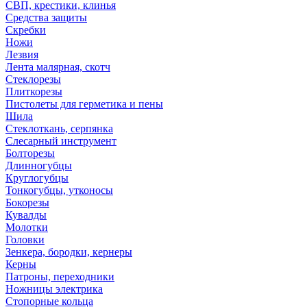
СВП, крестики, клинья
Средства защиты
Скребки
Ножи
Лезвия
Лента малярная, скотч
Стеклорезы
Плиткорезы
Пистолеты для герметика и пены
Шила
Стеклоткань, серпянка
Слесарный инструмент
Болторезы
Длинногубцы
Круглогубцы
Тонкогубцы, утконосы
Бокорезы
Кувалды
Молотки
Головки
Зенкера, бородки, кернеры
Керны
Патроны, переходники
Ножницы электрика
Стопорные кольца