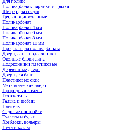
Для полива
Поликарбонат, парники и грядки
Шифер для грядок
Грядки оцинкованные
Поликарбонат
Поликарбонат 4 мм
Поликарбонат 6 мм
Поликарбонат 8 мм
Поликарбонат 10 мм
Профили для поликарбоната
Двери, окна, подоконники
Оконные блоки липа
Подоконники пластиковые
Деревянные двери
Двери для бани
Пластиковые окна
Металлические двери
Природный камень
Геотекстиль
Галька и щебень
Плитняк
Садовые постройки
Туалеты и будки
Хозблоки, вольеры
Печи и котлы