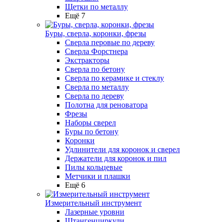
Щетки по металлу
Ещё 7
Буры, сверла, коронки, фрезы
Сверла перовые по дереву
Сверла Форстнера
Экстракторы
Сверла по бетону
Сверла по керамике и стеклу
Сверла по металлу
Сверла по дереву
Полотна для реноватора
Фрезы
Наборы сверел
Буры по бетону
Коронки
Удлинители для коронок и сверел
Держатели для коронок и пил
Пилы кольцевые
Метчики и плашки
Ещё 6
Измерительный инструмент
Лазерные уровни
Штангенциркули