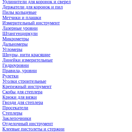
Удлинители для коронок и сверел
Держатели для коронок и пил
Пилы кольцевые
Метчики и плашки
Измерительный инструмент
Лазерные уровни
Штангенциркули
Микрометры
Дальномеры
Угломеры
Шнуры, нити красящие
Линейки измерительные
Гидроуровни
Правила, уровни
Рулетки
Уголки строительные
Крепежный инструмент
Скобы для степлера
Крюки для вязки
Гвозди для степлера
Просекатели
Степлеры
Заклепочники
Отделочный инструмент
Клеевые пистолеты и стержни