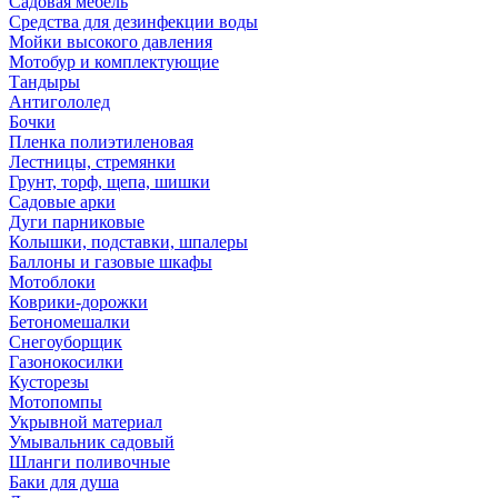
Садовая мебель
Средства для дезинфекции воды
Мойки высокого давления
Мотобур и комплектующие
Тандыры
Антигололед
Бочки
Пленка полиэтиленовая
Лестницы, стремянки
Грунт, торф, щепа, шишки
Садовые арки
Дуги парниковые
Колышки, подставки, шпалеры
Баллоны и газовые шкафы
Мотоблоки
Коврики-дорожки
Бетономешалки
Снегоуборщик
Газонокосилки
Кусторезы
Мотопомпы
Укрывной материал
Умывальник садовый
Шланги поливочные
Баки для душа