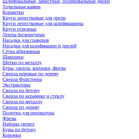
Шлифовальные, зачистные, полировальные диски
Точильные камни
Корщетки
Круги лепестковые для дрели
Круги лепестковые для шлифмашины
Круги отрезные
Ленты бесконечные
Насадки для граверов
Насадки для шлифмашин и дрелей
Сетка абразивная
Шарошки
Щетки по металлу
Буры, сверла, коронки, фрезы
Сверла перовые по дереву
Сверла Форстнера
Экстракторы
Сверла по бетону
Сверла по керамике и стеклу
Сверла по металлу
Сверла по дереву
Полотна для реноватора
Фрезы
Наборы сверел
Буры по бетону
Коронки