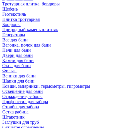
Тротуарная плитка, бордюры
Щебень
Геотекстиль
Плитка тротуарная
Бордюры
Природный камень плитняк
Генераторы
Все для бани
Вагонка, полок для бани
Печи для бани
Двери для бани
Камни для бани
Окна для бани
Фольга
Веники для бани
Шапки для бани
Ковши, запарники, термометры, гигрометры
Освещение для бани
Ограждение, заборы
Профнастил для забора
Столбы для забора
Сетка рабица
Штакетник
Заглушки для труб
Сетчатое ограждение