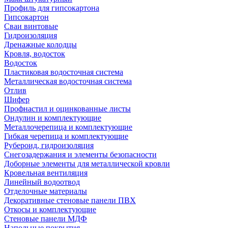
Профиль для гипсокартона
Гипсокартон
Сваи винтовые
Гидроизоляция
Дренажные колодцы
Кровля, водосток
Водосток
Пластиковая водосточная система
Металлическая водосточная система
Отлив
Шифер
Профнастил и оцинкованные листы
Ондулин и комплектующие
Металлочерепица и комплектующие
Гибкая черепица и комплектующие
Рубероид, гидроизоляция
Снегозадержания и элементы безопасности
Доборные элементы для металлической кровли
Кровельная вентиляция
Линейный водоотвод
Отделочные материалы
Декоративные стеновые панели ПВХ
Откосы и комплектующие
Стеновые панели МДФ
Напольные покрытия