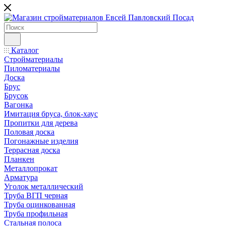
Каталог
Стройматериалы
Пиломатериалы
Доска
Брус
Брусок
Вагонка
Имитация бруса, блок-хаус
Пропитки для дерева
Половая доска
Погонажные изделия
Террасная доска
Планкен
Металлопрокат
Арматура
Уголок металлический
Труба ВГП черная
Труба оцинкованная
Труба профильная
Стальная полоса