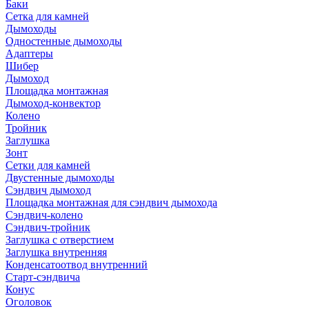
Баки
Сетка для камней
Дымоходы
Одностенные дымоходы
Адаптеры
Шибер
Дымоход
Площадка монтажная
Дымоход-конвектор
Колено
Тройник
Заглушка
Зонт
Сетки для камней
Двустенные дымоходы
Сэндвич дымоход
Площадка монтажная для сэндвич дымохода
Сэндвич-колено
Сэндвич-тройник
Заглушка с отверстием
Заглушка внутренняя
Конденсатоотвод внутренний
Старт-сэндвича
Конус
Оголовок