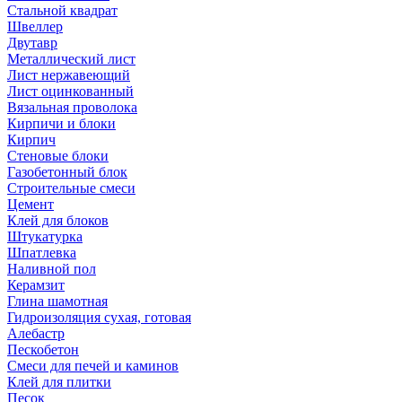
Стальной квадрат
Швеллер
Двутавр
Металлический лист
Лист нержавеющий
Лист оцинкованный
Вязальная проволока
Кирпичи и блоки
Кирпич
Стеновые блоки
Газобетонный блок
Строительные смеси
Цемент
Клей для блоков
Штукатурка
Шпатлевка
Наливной пол
Керамзит
Глина шамотная
Гидроизоляция сухая, готовая
Алебастр
Пескобетон
Смеси для печей и каминов
Клей для плитки
Песок