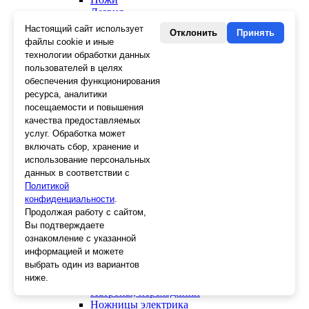
Лезвия
Лента малярная, скотч
Настоящий сайт использует
Отклонить
Принять
Стеклорезы
файлы cookie и иные
Плиткорезы
технологии обработки данных
Пистолеты для герметика и пены
пользователей в целях
Шила
обеспечения функционирования
Стеклоткань, серпянка
ресурса, аналитики
Ещё 2
посещаемости и повышения
качества предоставляемых
услуг. Обработка может
включать сбор, хранение и
Слесарный инструмент
использование персональных
Болторезы
данных в соответствии с
Длинногубцы
Политикой
Круглогубцы
конфиденциальности
.
Тонкогубцы, утконосы
Продолжая работу с сайтом,
Бокорезы
Вы подтверждаете
Кувалды
ознакомление с указанной
Молотки
информацией и можете
Головки
выбрать один из вариантов
Зенкера, бородки, кернеры
ниже.
Керны
Патроны, переходники
Ножницы электрика