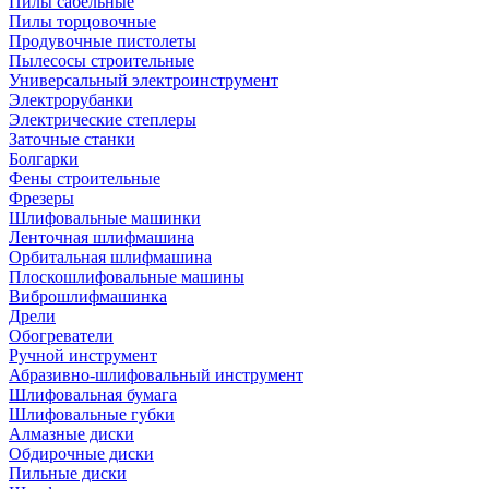
Пилы сабельные
Пилы торцовочные
Продувочные пистолеты
Пылесосы строительные
Универсальный электроинструмент
Электрорубанки
Электрические степлеры
Заточные станки
Болгарки
Фены строительные
Фрезеры
Шлифовальные машинки
Ленточная шлифмашина
Орбитальная шлифмашина
Плоскошлифовальные машины
Виброшлифмашинка
Дрели
Обогреватели
Ручной инструмент
Абразивно-шлифовальный инструмент
Шлифовальная бумага
Шлифовальные губки
Алмазные диски
Обдирочные диски
Пильные диски