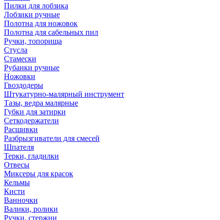
Пилки для лобзика
Лобзики ручные
Полотна для ножовок
Полотна для сабельных пил
Ручки, топорища
Стусла
Стамески
Рубанки ручные
Ножовки
Гвоздодеры
Штукатурно-малярный инструмент
Тазы, ведра малярные
Губки для затирки
Сеткодержатели
Расшивки
Разбрызгиватели для смесей
Шпателя
Терки, гладилки
Отвесы
Миксеры для красок
Кельмы
Кисти
Ванночки
Валики, ролики
Ручки, стержни