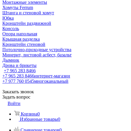
Монтажные элементы
Хомуты Ferrum
Штанга и стеновой хомут
Юбка
Кронштейн раздвижной
Консоль
Опора напольная
Крышная разделка
Кронштейн стеновой
Потолочно-проходные устройства
Минерит, листовой асбест, базальт
Дымник
Дрова и брикеты
+7 965 283 8466
+7 965 283 8466
интернет-магазин
+7 977 760 0545
многоканальный
Заказать звонок
Задать вопрос
Войти
Корзина
0
Избранные товары
0
Сравнение товаров
0