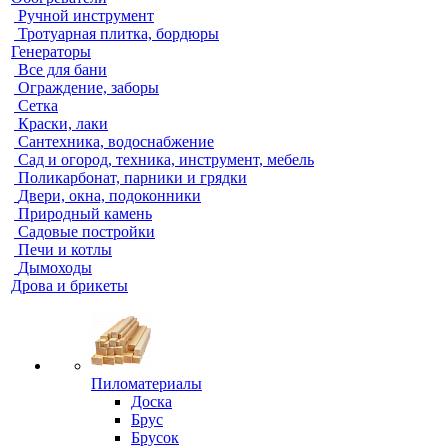
Ручной инструмент
Тротуарная плитка, бордюры
Генераторы
Все для бани
Ограждение, заборы
Сетка
Краски, лаки
Сантехника, водоснабжение
Сад и огород, техника, инструмент, мебель
Поликарбонат, парники и грядки
Двери, окна, подоконники
Природный камень
Садовые постройки
Печи и котлы
Дымоходы
Дрова и брикеты
Пиломатериалы
Доска
Брус
Брусок