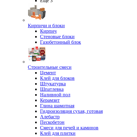
Ещё 3
Кирпичи и блоки
Кирпич
Стеновые блоки
Газобетонный блок
Строительные смеси
Цемент
Клей для блоков
Штукатурка
Шпатлевка
Наливной пол
Керамзит
Глина шамотная
Гидроизоляция сухая, готовая
Алебастр
Пескобетон
Смеси для печей и каминов
Клей для плитки