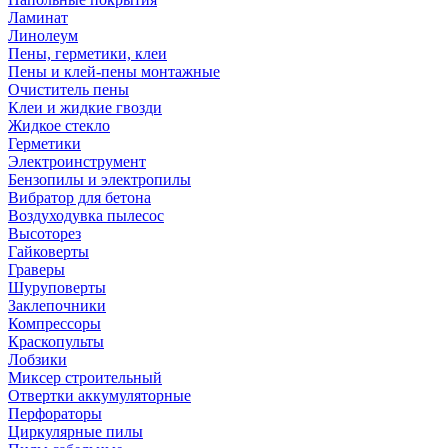
Ламинат
Линолеум
Пены, герметики, клеи
Пены и клей-пены монтажные
Очиститель пены
Клеи и жидкие гвозди
Жидкое стекло
Герметики
Электроинструмент
Бензопилы и электропилы
Вибратор для бетона
Воздуходувка пылесос
Высоторез
Гайковерты
Граверы
Шуруповерты
Заклепочники
Компрессоры
Краскопульты
Лобзики
Миксер строительный
Отвертки аккумуляторные
Перфораторы
Циркулярные пилы