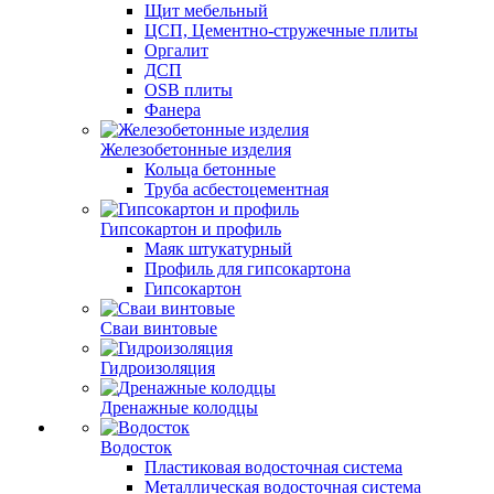
Щит мебельный
ЦСП, Цементно-стружечные плиты
Оргалит
ДСП
OSB плиты
Фанера
Железобетонные изделия
Кольца бетонные
Труба асбестоцементная
Гипсокартон и профиль
Маяк штукатурный
Профиль для гипсокартона
Гипсокартон
Сваи винтовые
Гидроизоляция
Дренажные колодцы
Водосток
Пластиковая водосточная система
Металлическая водосточная система