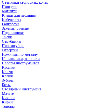
Съемники стопорных колец
Пинцеты
Магниты
Клещи для изоляции
Кабелерезы
Гайкорезы
Зажимы ручные
Подшипники
Тиски
Струбцины
Плоскогубцы
Отвертки
Ножницы по металлу
Напильники, рашпили
Наборы инструментов
Кусачки
Ключи
Клещи
Зубила
Биты
Столярный инструмент
Мачете
Киянки
Кирки
Топоры