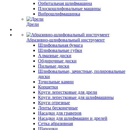
Орбитальная шлифмашина
Плоскошлифовальные машины
Виброшлифмашинка
Дрели
Абразивно-шлифовальный инструмент
Шлифовальная бумага
Шлифовальные губки
Алмазные диски
Обдирочные диски
Пильные диски
Шлифовальные, зачистные, полировальные
диски
Точильные камни
Корщетки
Круги лепестковые для дрели
Круги лепестковые для шлифмашины
Круги отрезные
Ленты бесконечные
Насадки для граверов
Насадки для шлифмашин и дрелей
Сетка абразивная
Шарошки