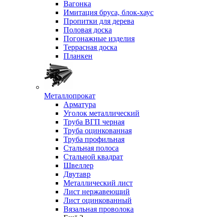
Вагонка
Имитация бруса, блок-хаус
Пропитки для дерева
Половая доска
Погонажные изделия
Террасная доска
Планкен
Металлопрокат
Арматура
Уголок металлический
Труба ВГП черная
Труба оцинкованная
Труба профильная
Стальная полоса
Стальной квадрат
Швеллер
Двутавр
Металлический лист
Лист нержавеющий
Лист оцинкованный
Вязальная проволока