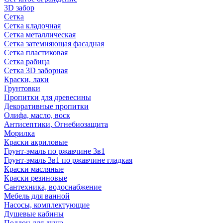
3D забор
Сетка
Сетка кладочная
Сетка металлическая
Сетка затемняющая фасадная
Сетка пластиковая
Сетка рабица
Сетка 3D заборная
Краски, лаки
Грунтовки
Пропитки для древесины
Декоративные пропитки
Олифа, масло, воск
Антисептики, Огнебиозащита
Морилка
Краски акриловые
Грунт-эмаль по ржавчине 3в1
Грунт-эмаль 3в1 по ржавчине гладкая
Краски масляные
Краски резиновые
Сантехника, водоснабжение
Мебель для ванной
Насосы, комплектующие
Душевые кабины
Поддон для душа