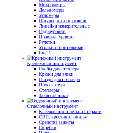
Микрометры
Дальномеры
Угломеры
Шнуры, нити красящие
Линейки измерительные
Гидроуровни
Правила, уровни
Рулетки
Уголки строительные
Ещё 1
Крепежный инструмент
Скобы для степлера
Крюки для вязки
Гвозди для степлера
Просекатели
Степлеры
Заклепочники
Отделочный инструмент
Клеевые пистолеты и стержни
СВП, крестики, клинья
Средства защиты
Скребки
Ножи