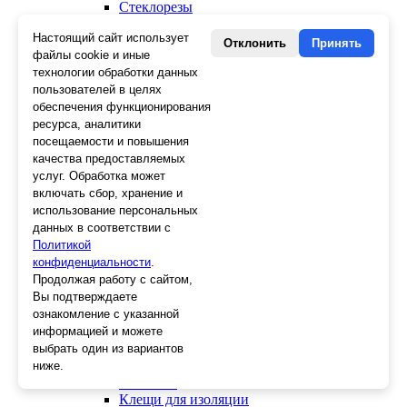
Стеклорезы
Плиткорезы
Настоящий сайт использует
Пистолеты для герметика и пены
Отклонить
Принять
файлы cookie и иные
Шила
Стеклоткань, серпянка
технологии обработки данных
Ещё 2
пользователей в целях
обеспечения функционирования
Слесарный инструмент
ресурса, аналитики
Болторезы
посещаемости и повышения
Длинногубцы
качества предоставляемых
Круглогубцы
услуг. Обработка может
Тонкогубцы, утконосы
включать сбор, хранение и
Бокорезы
использование персональных
Кувалды
данных в соответствии с
Молотки
Политикой
Головки
конфиденциальности
.
Зенкера, бородки, кернеры
Продолжая работу с сайтом,
Керны
Вы подтверждаете
Патроны, переходники
ознакомление с указанной
Ножницы электрика
информацией и можете
Стопорные кольца
выбрать один из вариантов
Съемники стопорных колец
ниже.
Пинцеты
Магниты
Клещи для изоляции