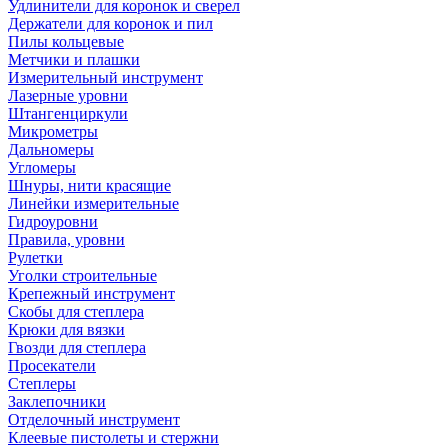
Удлинители для коронок и сверел
Держатели для коронок и пил
Пилы кольцевые
Метчики и плашки
Измерительный инструмент
Лазерные уровни
Штангенциркули
Микрометры
Дальномеры
Угломеры
Шнуры, нити красящие
Линейки измерительные
Гидроуровни
Правила, уровни
Рулетки
Уголки строительные
Крепежный инструмент
Скобы для степлера
Крюки для вязки
Гвозди для степлера
Просекатели
Степлеры
Заклепочники
Отделочный инструмент
Клеевые пистолеты и стержни