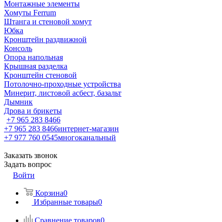
Монтажные элементы
Хомуты Ferrum
Штанга и стеновой хомут
Юбка
Кронштейн раздвижной
Консоль
Опора напольная
Крышная разделка
Кронштейн стеновой
Потолочно-проходные устройства
Минерит, листовой асбест, базальт
Дымник
Дрова и брикеты
+7 965 283 8466
+7 965 283 8466
интернет-магазин
+7 977 760 0545
многоканальный
Заказать звонок
Задать вопрос
Войти
Корзина
0
Избранные товары
0
Сравнение товаров
0