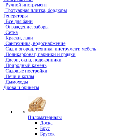
Ручной инструмент
Тротуарная плитка, бордюры
Генераторы
Все для бани
Ограждение, заборы
Сетка
Краски, лаки
Сантехника, водоснабжение
Сад и огород, техника, инструмент, мебель
Поликарбонат, парники и грядки
Двери, окна, подоконники
Природный камень
Садовые постройки
Печи и котлы
Дымоходы
Дрова и брикеты
Пиломатериалы
Доска
Брус
Брусок