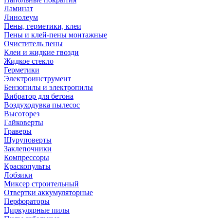
Ламинат
Линолеум
Пены, герметики, клеи
Пены и клей-пены монтажные
Очиститель пены
Клеи и жидкие гвозди
Жидкое стекло
Герметики
Электроинструмент
Бензопилы и электропилы
Вибратор для бетона
Воздуходувка пылесос
Высоторез
Гайковерты
Граверы
Шуруповерты
Заклепочники
Компрессоры
Краскопульты
Лобзики
Миксер строительный
Отвертки аккумуляторные
Перфораторы
Циркулярные пилы