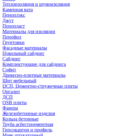
Теплоизоляция и шумоизоляция
Каменная вата
Пеноплэкс
Джут
Пенопласт
Материалы для изоляции
Пенофол
Грунтовки
Фасадные материалы
Цокольный сайдинг
Сайдинг
Комплектующие для сайдинга
Софит
Древесно-плитные материалы
Щит мебельный
ЦСП, Цементно-стружечные плиты
Оргалит
ДСП
OSB плиты
Фанера
Железобетонные изделия
Кольца бетонные
Труба асбестоцементная
Гипсокартон и профиль
Маяк штукатурный