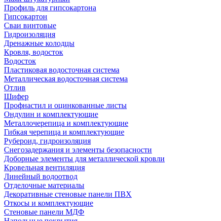
Профиль для гипсокартона
Гипсокартон
Сваи винтовые
Гидроизоляция
Дренажные колодцы
Кровля, водосток
Водосток
Пластиковая водосточная система
Металлическая водосточная система
Отлив
Шифер
Профнастил и оцинкованные листы
Ондулин и комплектующие
Металлочерепица и комплектующие
Гибкая черепица и комплектующие
Рубероид, гидроизоляция
Снегозадержания и элементы безопасности
Доборные элементы для металлической кровли
Кровельная вентиляция
Линейный водоотвод
Отделочные материалы
Декоративные стеновые панели ПВХ
Откосы и комплектующие
Стеновые панели МДФ
Напольные покрытия