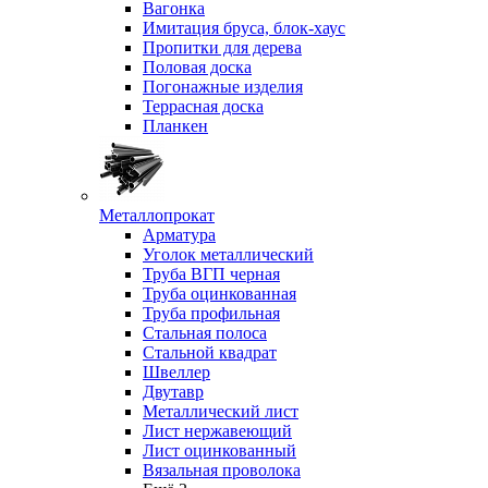
Вагонка
Имитация бруса, блок-хаус
Пропитки для дерева
Половая доска
Погонажные изделия
Террасная доска
Планкен
Металлопрокат
Арматура
Уголок металлический
Труба ВГП черная
Труба оцинкованная
Труба профильная
Стальная полоса
Стальной квадрат
Швеллер
Двутавр
Металлический лист
Лист нержавеющий
Лист оцинкованный
Вязальная проволока