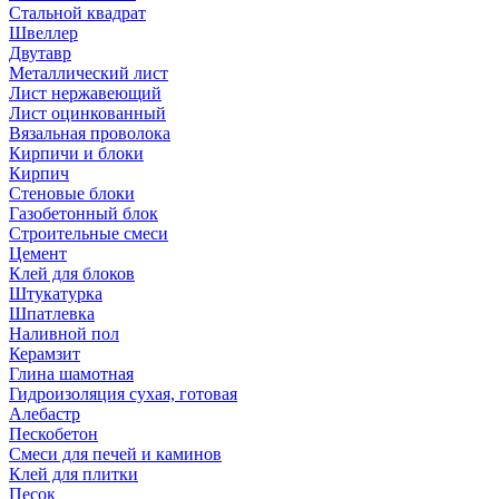
Стальной квадрат
Швеллер
Двутавр
Металлический лист
Лист нержавеющий
Лист оцинкованный
Вязальная проволока
Кирпичи и блоки
Кирпич
Стеновые блоки
Газобетонный блок
Строительные смеси
Цемент
Клей для блоков
Штукатурка
Шпатлевка
Наливной пол
Керамзит
Глина шамотная
Гидроизоляция сухая, готовая
Алебастр
Пескобетон
Смеси для печей и каминов
Клей для плитки
Песок