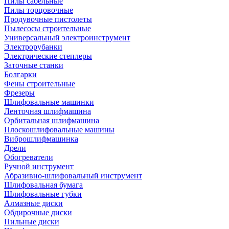
Пилы сабельные
Пилы торцовочные
Продувочные пистолеты
Пылесосы строительные
Универсальный электроинструмент
Электрорубанки
Электрические степлеры
Заточные станки
Болгарки
Фены строительные
Фрезеры
Шлифовальные машинки
Ленточная шлифмашина
Орбитальная шлифмашина
Плоскошлифовальные машины
Виброшлифмашинка
Дрели
Обогреватели
Ручной инструмент
Абразивно-шлифовальный инструмент
Шлифовальная бумага
Шлифовальные губки
Алмазные диски
Обдирочные диски
Пильные диски