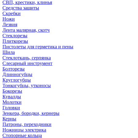
СВП, крестики, клинья
Средства защиты
Скребки
Ножи
Лезвия
Лента малярная, скотч
Стеклорезы
Плиткорезы
Пистолеты для герметика и пены
Шила
Стеклоткань, серпянка
Слесарный инструмент
Болторезы
Длинногубцы
Круглогубцы
Тонкогубцы, утконосы
Бокорезы
Кувалды
Молотки
Головки
Зенкера, бородки, кернеры
Керны
Патроны, переходники
Ножницы электрика
Стопорные кольца