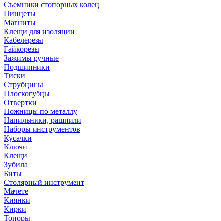
Съемники стопорных колец
Пинцеты
Магниты
Клещи для изоляции
Кабелерезы
Гайкорезы
Зажимы ручные
Подшипники
Тиски
Струбцины
Плоскогубцы
Отвертки
Ножницы по металлу
Напильники, рашпили
Наборы инструментов
Кусачки
Ключи
Клещи
Зубила
Биты
Столярный инструмент
Мачете
Киянки
Кирки
Топоры