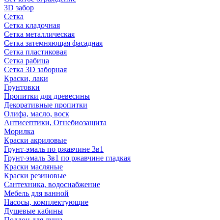
3D забор
Сетка
Сетка кладочная
Сетка металлическая
Сетка затемняющая фасадная
Сетка пластиковая
Сетка рабица
Сетка 3D заборная
Краски, лаки
Грунтовки
Пропитки для древесины
Декоративные пропитки
Олифа, масло, воск
Антисептики, Огнебиозащита
Морилка
Краски акриловые
Грунт-эмаль по ржавчине 3в1
Грунт-эмаль 3в1 по ржавчине гладкая
Краски масляные
Краски резиновые
Сантехника, водоснабжение
Мебель для ванной
Насосы, комплектующие
Душевые кабины
Поддон для душа