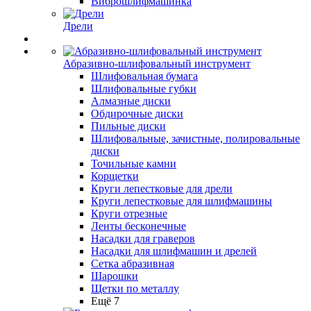
Виброшлифмашинка
Дрели
Абразивно-шлифовальный инструмент
Шлифовальная бумага
Шлифовальные губки
Алмазные диски
Обдирочные диски
Пильные диски
Шлифовальные, зачистные, полировальные
диски
Точильные камни
Корщетки
Круги лепестковые для дрели
Круги лепестковые для шлифмашины
Круги отрезные
Ленты бесконечные
Насадки для граверов
Насадки для шлифмашин и дрелей
Сетка абразивная
Шарошки
Щетки по металлу
Ещё 7