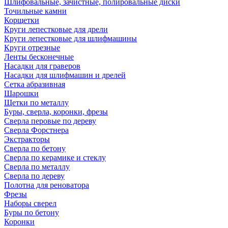
Шлифовальные, зачистные, полировальные диски
Точильные камни
Корщетки
Круги лепестковые для дрели
Круги лепестковые для шлифмашины
Круги отрезные
Ленты бесконечные
Насадки для граверов
Насадки для шлифмашин и дрелей
Сетка абразивная
Шарошки
Щетки по металлу
Буры, сверла, коронки, фрезы
Сверла перовые по дереву
Сверла Форстнера
Экстракторы
Сверла по бетону
Сверла по керамике и стеклу
Сверла по металлу
Сверла по дереву
Полотна для реноватора
Фрезы
Наборы сверел
Буры по бетону
Коронки