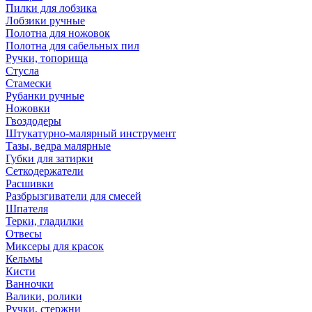
Пилки для лобзика
Лобзики ручные
Полотна для ножовок
Полотна для сабельных пил
Ручки, топорища
Стусла
Стамески
Рубанки ручные
Ножовки
Гвоздодеры
Штукатурно-малярный инструмент
Тазы, ведра малярные
Губки для затирки
Сеткодержатели
Расшивки
Разбрызгиватели для смесей
Шпателя
Терки, гладилки
Отвесы
Миксеры для красок
Кельмы
Кисти
Ванночки
Валики, ролики
Ручки, стержни