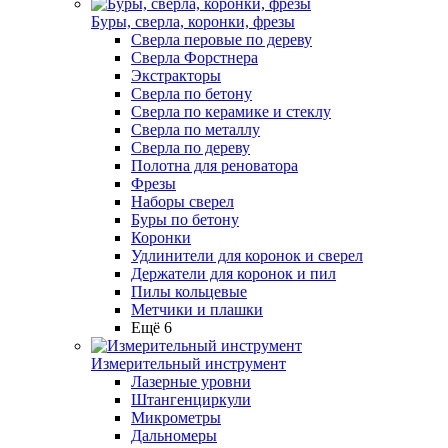
Буры, сверла, коронки, фрезы
Сверла перовые по дереву
Сверла Форстнера
Экстракторы
Сверла по бетону
Сверла по керамике и стеклу
Сверла по металлу
Сверла по дереву
Полотна для реноватора
Фрезы
Наборы сверел
Буры по бетону
Коронки
Удлинители для коронок и сверел
Держатели для коронок и пил
Пилы кольцевые
Метчики и плашки
Ещё 6
Измерительный инструмент
Лазерные уровни
Штангенциркули
Микрометры
Дальномеры