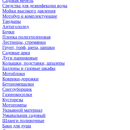
Садовая мебель
Средства для дезинфекции воды
Мойки высокого давления
Мотобур и комплектующие
Тандыры
Антигололед
Бочки
Пленка полиэтиленовая
Лестницы, стремянки
Грунт, торф, щепа, шишки
Садовые арки
Дуги парниковые
Колышки, подставки, шпалеры
Баллоны и газовые шкафы
Мотоблоки
Коврики-дорожки
Бетономешалки
Снегоуборщик
Газонокосилки
Кусторезы
Мотопомпы
Укрывной материал
Умывальник садовый
Шланги поливочные
Баки для душа