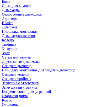
Баки
Сетка для камней
Дымоходы
Одностенные дымоходы
Адаптеры
Шибер
Дымоход
Площадка монтажная
Дымоход-конвектор
Колено
Тройник
Заглушка
Зонт
Сетки для камней
Двустенные дымоходы
Сэндвич дымоход
Площадка монтажная для сэндвич дымохода
Сэндвич-колено
Сэндвич-тройник
Заглушка с отверстием
Заглушка внутренняя
Конденсатоотвод внутренний
Старт-сэндвича
Конус
Оголовок