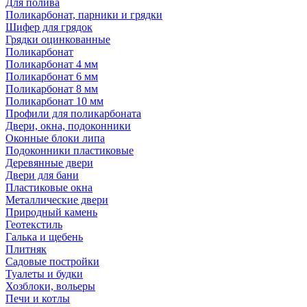
Для полива
Поликарбонат, парники и грядки
Шифер для грядок
Грядки оцинкованные
Поликарбонат
Поликарбонат 4 мм
Поликарбонат 6 мм
Поликарбонат 8 мм
Поликарбонат 10 мм
Профили для поликарбоната
Двери, окна, подоконники
Оконные блоки липа
Подоконники пластиковые
Деревянные двери
Двери для бани
Пластиковые окна
Металлические двери
Природный камень
Геотекстиль
Галька и щебень
Плитняк
Садовые постройки
Туалеты и будки
Хозблоки, вольеры
Печи и котлы