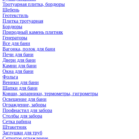
Тротуарная плитка, бордюры
Щебень
Геотекстиль
Плитка тротуарная
Бордюры
Природный камень плитняк
Генераторы
Все для бани
Вагонка, полок для бани
Печи для бани
Двери для бани
Камни для бани
Окна для бани
Фольга
Веники для бани
Шапки для бани
Ковши, запарники, термометры, гигрометры
Освещение для бани
Ограждение, заборы
Профнастил для забора
Столбы для забора
Сетка рабица
Штакетник
Заглушки для труб
Сетчатое ограждение