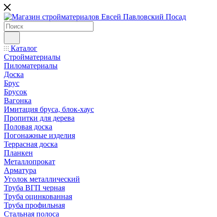
Каталог
Стройматериалы
Пиломатериалы
Доска
Брус
Брусок
Вагонка
Имитация бруса, блок-хаус
Пропитки для дерева
Половая доска
Погонажные изделия
Террасная доска
Планкен
Металлопрокат
Арматура
Уголок металлический
Труба ВГП черная
Труба оцинкованная
Труба профильная
Стальная полоса