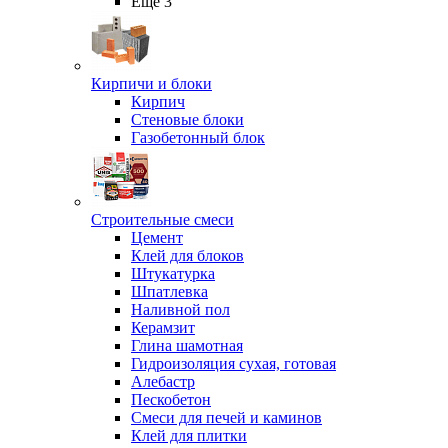
Ещё 3
Кирпичи и блоки
Кирпич
Стеновые блоки
Газобетонный блок
Строительные смеси
Цемент
Клей для блоков
Штукатурка
Шпатлевка
Наливной пол
Керамзит
Глина шамотная
Гидроизоляция сухая, готовая
Алебастр
Пескобетон
Смеси для печей и каминов
Клей для плитки