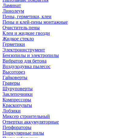
Ламинат
Линолеум
Пены, герметики, клеи
Пены и клей-пены монтажные
Очиститель пены
Клеи и жидкие гвозди
Жидкое стекло
Герметики
Электроинструмент
Бензопилы и электропилы
Вибратор для бетона
Воздуходувка пылесос
Высоторез
Гайковерты
Граверы
Шуруповерты
Заклепочники
Компрессоры
Краскопульты
Лобзики
Миксер строительный
Отвертки аккумуляторные
Перфораторы
Циркулярные пилы