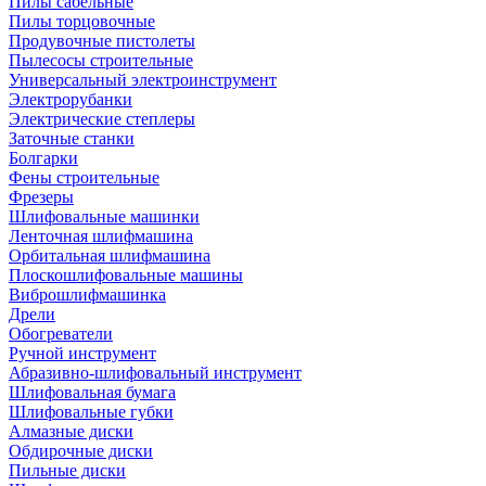
Пилы сабельные
Пилы торцовочные
Продувочные пистолеты
Пылесосы строительные
Универсальный электроинструмент
Электрорубанки
Электрические степлеры
Заточные станки
Болгарки
Фены строительные
Фрезеры
Шлифовальные машинки
Ленточная шлифмашина
Орбитальная шлифмашина
Плоскошлифовальные машины
Виброшлифмашинка
Дрели
Обогреватели
Ручной инструмент
Абразивно-шлифовальный инструмент
Шлифовальная бумага
Шлифовальные губки
Алмазные диски
Обдирочные диски
Пильные диски