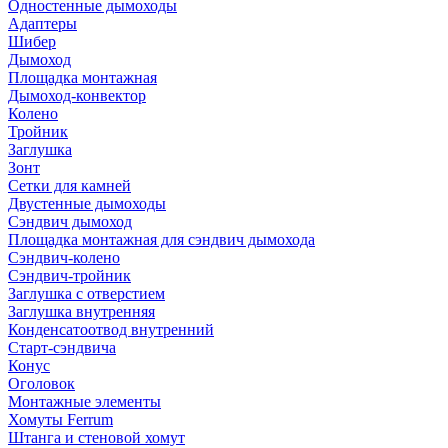
Одностенные дымоходы
Адаптеры
Шибер
Дымоход
Площадка монтажная
Дымоход-конвектор
Колено
Тройник
Заглушка
Зонт
Сетки для камней
Двустенные дымоходы
Сэндвич дымоход
Площадка монтажная для сэндвич дымохода
Сэндвич-колено
Сэндвич-тройник
Заглушка с отверстием
Заглушка внутренняя
Конденсатоотвод внутренний
Старт-сэндвича
Конус
Оголовок
Монтажные элементы
Хомуты Ferrum
Штанга и стеновой хомут