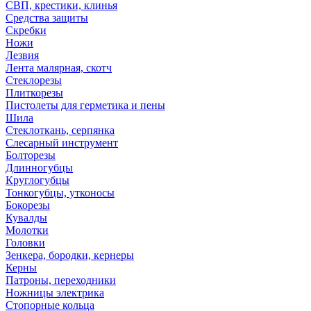
СВП, крестики, клинья
Средства защиты
Скребки
Ножи
Лезвия
Лента малярная, скотч
Стеклорезы
Плиткорезы
Пистолеты для герметика и пены
Шила
Стеклоткань, серпянка
Слесарный инструмент
Болторезы
Длинногубцы
Круглогубцы
Тонкогубцы, утконосы
Бокорезы
Кувалды
Молотки
Головки
Зенкера, бородки, кернеры
Керны
Патроны, переходники
Ножницы электрика
Стопорные кольца