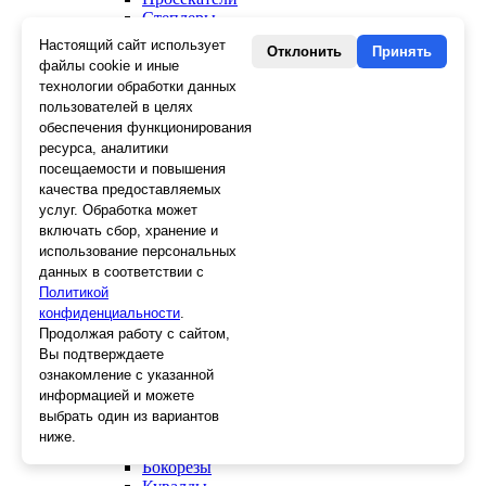
Степлеры
Заклепочники
Настоящий сайт использует
Отклонить
Принять
файлы cookie и иные
Отделочный инструмент
технологии обработки данных
Клеевые пистолеты и стержни
пользователей в целях
СВП, крестики, клинья
обеспечения функционирования
Средства защиты
ресурса, аналитики
Скребки
посещаемости и повышения
Ножи
качества предоставляемых
Лезвия
услуг. Обработка может
Лента малярная, скотч
включать сбор, хранение и
Стеклорезы
использование персональных
Плиткорезы
Пистолеты для герметика и пены
данных в соответствии с
Шила
Политикой
Стеклоткань, серпянка
конфиденциальности
.
Ещё 2
Продолжая работу с сайтом,
Вы подтверждаете
Слесарный инструмент
ознакомление с указанной
Болторезы
информацией и можете
Длинногубцы
выбрать один из вариантов
Круглогубцы
ниже.
Тонкогубцы, утконосы
Бокорезы