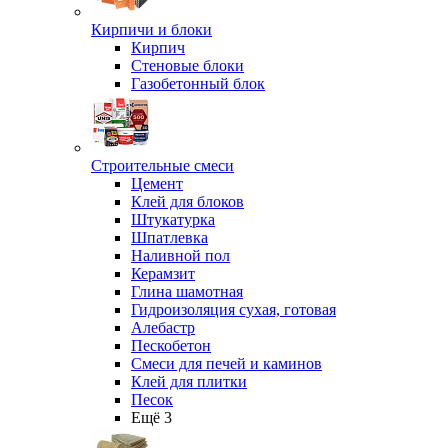
Кирпичи и блоки
Кирпич
Стеновые блоки
Газобетонный блок
Строительные смеси
Цемент
Клей для блоков
Штукатурка
Шпатлевка
Наливной пол
Керамзит
Глина шамотная
Гидроизоляция сухая, готовая
Алебастр
Пескобетон
Смеси для печей и каминов
Клей для плитки
Песок
Ещё 3