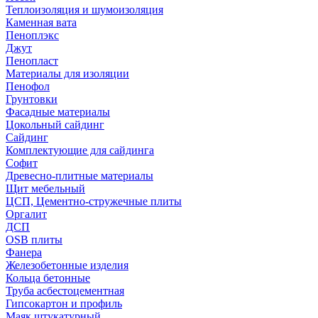
Теплоизоляция и шумоизоляция
Каменная вата
Пеноплэкс
Джут
Пенопласт
Материалы для изоляции
Пенофол
Грунтовки
Фасадные материалы
Цокольный сайдинг
Сайдинг
Комплектующие для сайдинга
Софит
Древесно-плитные материалы
Щит мебельный
ЦСП, Цементно-стружечные плиты
Оргалит
ДСП
OSB плиты
Фанера
Железобетонные изделия
Кольца бетонные
Труба асбестоцементная
Гипсокартон и профиль
Маяк штукатурный