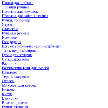
Пилки для лобзика
Лобзики ручные
Полотна для ножовок
Полотна для сабельных пил
Ручки, топорища
Стусла
Стамески
Рубанки ручные
Ножовки
Гвоздодеры
Штукатурно-малярный инструмент
Тазы, ведра малярные
Губки для затирки
Сеткодержатели
Расшивки
Разбрызгиватели для смесей
Шпателя
Терки, гладилки
Отвесы
Миксеры для красок
Кельмы
Кисти
Ванночки
Валики, ролики
Ручки, стержни