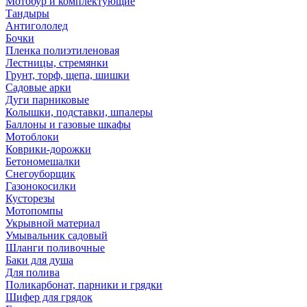
Мотобур и комплектующие
Тандыры
Антигололед
Бочки
Пленка полиэтиленовая
Лестницы, стремянки
Грунт, торф, щепа, шишки
Садовые арки
Дуги парниковые
Колышки, подставки, шпалеры
Баллоны и газовые шкафы
Мотоблоки
Коврики-дорожки
Бетономешалки
Снегоуборщик
Газонокосилки
Кусторезы
Мотопомпы
Укрывной материал
Умывальник садовый
Шланги поливочные
Баки для душа
Для полива
Поликарбонат, парники и грядки
Шифер для грядок