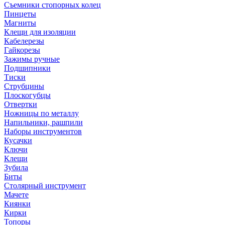
Съемники стопорных колец
Пинцеты
Магниты
Клещи для изоляции
Кабелерезы
Гайкорезы
Зажимы ручные
Подшипники
Тиски
Струбцины
Плоскогубцы
Отвертки
Ножницы по металлу
Напильники, рашпили
Наборы инструментов
Кусачки
Ключи
Клещи
Зубила
Биты
Столярный инструмент
Мачете
Киянки
Кирки
Топоры