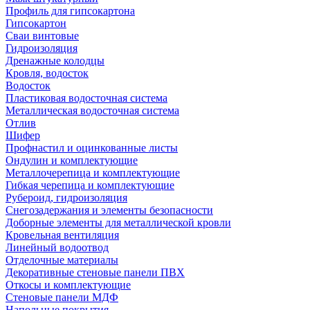
Профиль для гипсокартона
Гипсокартон
Сваи винтовые
Гидроизоляция
Дренажные колодцы
Кровля, водосток
Водосток
Пластиковая водосточная система
Металлическая водосточная система
Отлив
Шифер
Профнастил и оцинкованные листы
Ондулин и комплектующие
Металлочерепица и комплектующие
Гибкая черепица и комплектующие
Рубероид, гидроизоляция
Снегозадержания и элементы безопасности
Доборные элементы для металлической кровли
Кровельная вентиляция
Линейный водоотвод
Отделочные материалы
Декоративные стеновые панели ПВХ
Откосы и комплектующие
Стеновые панели МДФ
Напольные покрытия