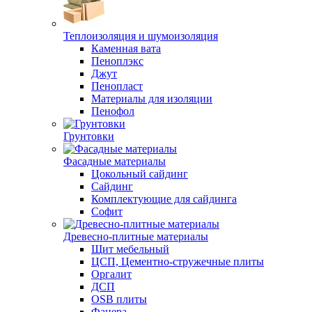
Теплоизоляция и шумоизоляция
Каменная вата
Пеноплэкс
Джут
Пенопласт
Материалы для изоляции
Пенофол
Грунтовки
Фасадные материалы
Цокольный сайдинг
Сайдинг
Комплектующие для сайдинга
Софит
Древесно-плитные материалы
Щит мебельный
ЦСП, Цементно-стружечные плиты
Оргалит
ДСП
OSB плиты
Фанера