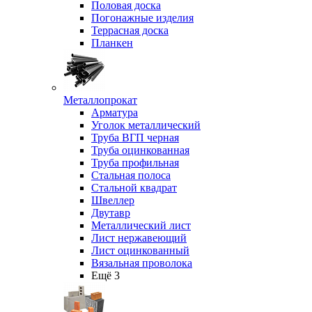
Половая доска
Погонажные изделия
Террасная доска
Планкен
Металлопрокат
Арматура
Уголок металлический
Труба ВГП черная
Труба оцинкованная
Труба профильная
Стальная полоса
Стальной квадрат
Швеллер
Двутавр
Металлический лист
Лист нержавеющий
Лист оцинкованный
Вязальная проволока
Ещё 3