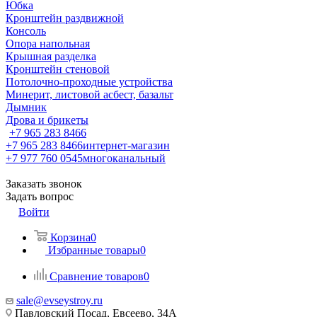
Юбка
Кронштейн раздвижной
Консоль
Опора напольная
Крышная разделка
Кронштейн стеновой
Потолочно-проходные устройства
Минерит, листовой асбест, базальт
Дымник
Дрова и брикеты
+7 965 283 8466
+7 965 283 8466
интернет-магазин
+7 977 760 0545
многоканальный
Заказать звонок
Задать вопрос
Войти
Корзина
0
Избранные товары
0
Сравнение товаров
0
sale@evseystroy.ru
Павловский Посад, Евсеево, 34А