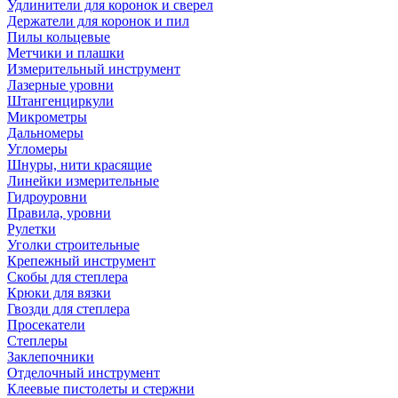
Удлинители для коронок и сверел
Держатели для коронок и пил
Пилы кольцевые
Метчики и плашки
Измерительный инструмент
Лазерные уровни
Штангенциркули
Микрометры
Дальномеры
Угломеры
Шнуры, нити красящие
Линейки измерительные
Гидроуровни
Правила, уровни
Рулетки
Уголки строительные
Крепежный инструмент
Скобы для степлера
Крюки для вязки
Гвозди для степлера
Просекатели
Степлеры
Заклепочники
Отделочный инструмент
Клеевые пистолеты и стержни