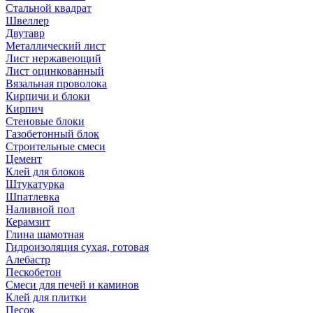
Стальной квадрат
Швеллер
Двутавр
Металлический лист
Лист нержавеющий
Лист оцинкованный
Вязальная проволока
Кирпичи и блоки
Кирпич
Стеновые блоки
Газобетонный блок
Строительные смеси
Цемент
Клей для блоков
Штукатурка
Шпатлевка
Наливной пол
Керамзит
Глина шамотная
Гидроизоляция сухая, готовая
Алебастр
Пескобетон
Смеси для печей и каминов
Клей для плитки
Песок