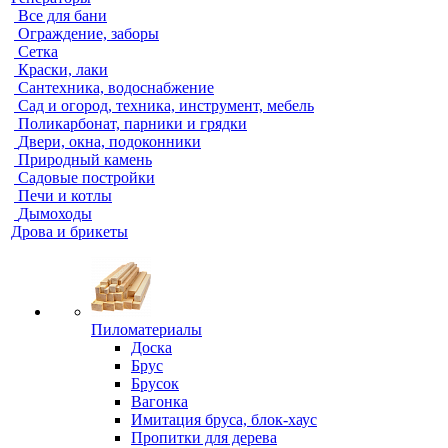
Все для бани
Ограждение, заборы
Сетка
Краски, лаки
Сантехника, водоснабжение
Сад и огород, техника, инструмент, мебель
Поликарбонат, парники и грядки
Двери, окна, подоконники
Природный камень
Садовые постройки
Печи и котлы
Дымоходы
Дрова и брикеты
Пиломатериалы
Доска
Брус
Брусок
Вагонка
Имитация бруса, блок-хаус
Пропитки для дерева