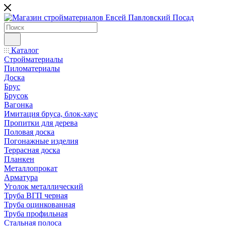
Каталог
Стройматериалы
Пиломатериалы
Доска
Брус
Брусок
Вагонка
Имитация бруса, блок-хаус
Пропитки для дерева
Половая доска
Погонажные изделия
Террасная доска
Планкен
Металлопрокат
Арматура
Уголок металлический
Труба ВГП черная
Труба оцинкованная
Труба профильная
Стальная полоса