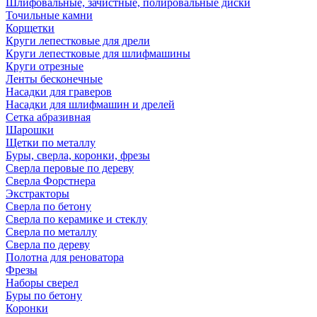
Шлифовальные, зачистные, полировальные диски
Точильные камни
Корщетки
Круги лепестковые для дрели
Круги лепестковые для шлифмашины
Круги отрезные
Ленты бесконечные
Насадки для граверов
Насадки для шлифмашин и дрелей
Сетка абразивная
Шарошки
Щетки по металлу
Буры, сверла, коронки, фрезы
Сверла перовые по дереву
Сверла Форстнера
Экстракторы
Сверла по бетону
Сверла по керамике и стеклу
Сверла по металлу
Сверла по дереву
Полотна для реноватора
Фрезы
Наборы сверел
Буры по бетону
Коронки