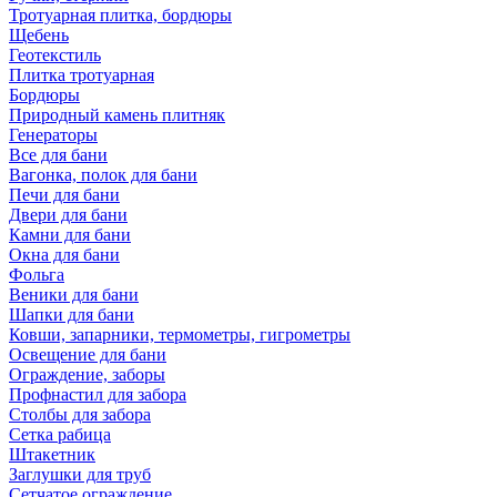
Тротуарная плитка, бордюры
Щебень
Геотекстиль
Плитка тротуарная
Бордюры
Природный камень плитняк
Генераторы
Все для бани
Вагонка, полок для бани
Печи для бани
Двери для бани
Камни для бани
Окна для бани
Фольга
Веники для бани
Шапки для бани
Ковши, запарники, термометры, гигрометры
Освещение для бани
Ограждение, заборы
Профнастил для забора
Столбы для забора
Сетка рабица
Штакетник
Заглушки для труб
Сетчатое ограждение