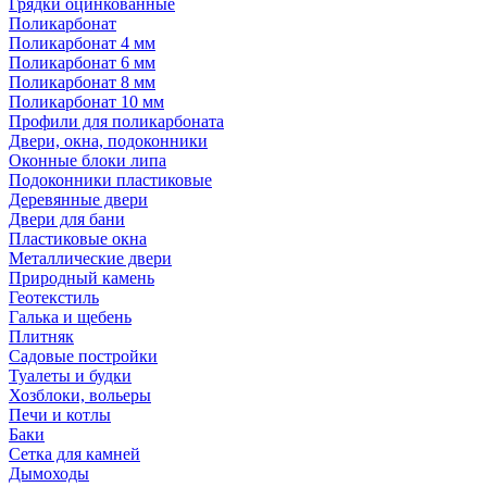
Грядки оцинкованные
Поликарбонат
Поликарбонат 4 мм
Поликарбонат 6 мм
Поликарбонат 8 мм
Поликарбонат 10 мм
Профили для поликарбоната
Двери, окна, подоконники
Оконные блоки липа
Подоконники пластиковые
Деревянные двери
Двери для бани
Пластиковые окна
Металлические двери
Природный камень
Геотекстиль
Галька и щебень
Плитняк
Садовые постройки
Туалеты и будки
Хозблоки, вольеры
Печи и котлы
Баки
Сетка для камней
Дымоходы