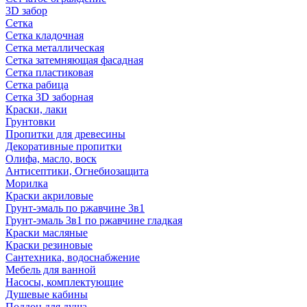
3D забор
Сетка
Сетка кладочная
Сетка металлическая
Сетка затемняющая фасадная
Сетка пластиковая
Сетка рабица
Сетка 3D заборная
Краски, лаки
Грунтовки
Пропитки для древесины
Декоративные пропитки
Олифа, масло, воск
Антисептики, Огнебиозащита
Морилка
Краски акриловые
Грунт-эмаль по ржавчине 3в1
Грунт-эмаль 3в1 по ржавчине гладкая
Краски масляные
Краски резиновые
Сантехника, водоснабжение
Мебель для ванной
Насосы, комплектующие
Душевые кабины
Поддон для душа