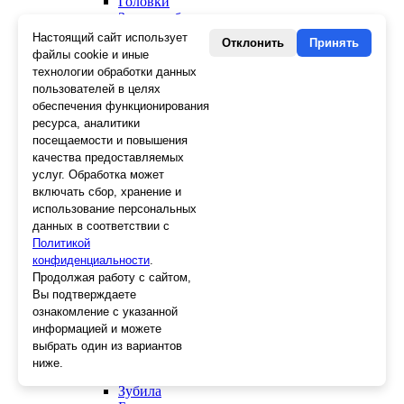
Головки
Зенкера, бородки, кернеры
Керны
Настоящий сайт использует
Отклонить
Принять
Патроны, переходники
файлы cookie и иные
Ножницы электрика
технологии обработки данных
Стопорные кольца
пользователей в целях
Съемники стопорных колец
обеспечения функционирования
Пинцеты
ресурса, аналитики
Магниты
посещаемости и повышения
Клещи для изоляции
качества предоставляемых
Кабелерезы
услуг. Обработка может
Гайкорезы
включать сбор, хранение и
Зажимы ручные
использование персональных
Подшипники
данных в соответствии с
Тиски
Политикой
Струбцины
конфиденциальности
Плоскогубцы
.
Отвертки
Продолжая работу с сайтом,
Ножницы по металлу
Вы подтверждаете
Напильники, рашпили
ознакомление с указанной
Наборы инструментов
информацией и можете
Кусачки
выбрать один из вариантов
Ключи
ниже.
Клещи
Зубила