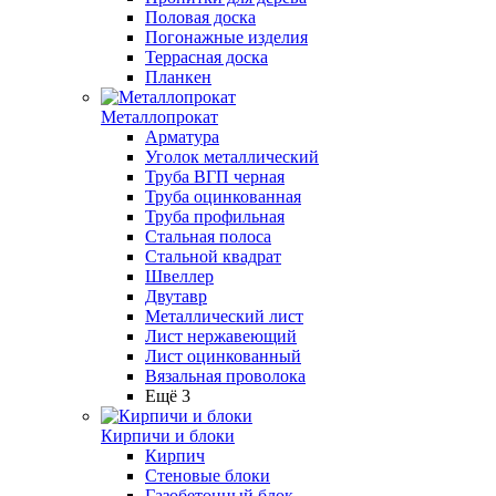
Половая доска
Погонажные изделия
Террасная доска
Планкен
Металлопрокат
Арматура
Уголок металлический
Труба ВГП черная
Труба оцинкованная
Труба профильная
Стальная полоса
Стальной квадрат
Швеллер
Двутавр
Металлический лист
Лист нержавеющий
Лист оцинкованный
Вязальная проволока
Ещё 3
Кирпичи и блоки
Кирпич
Стеновые блоки
Газобетонный блок