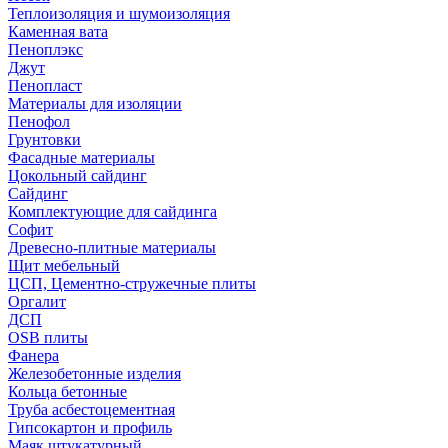
Теплоизоляция и шумоизоляция
Каменная вата
Пеноплэкс
Джут
Пенопласт
Материалы для изоляции
Пенофол
Грунтовки
Фасадные материалы
Цокольный сайдинг
Сайдинг
Комплектующие для сайдинга
Софит
Древесно-плитные материалы
Щит мебельный
ЦСП, Цементно-стружечные плиты
Оргалит
ДСП
OSB плиты
Фанера
Железобетонные изделия
Кольца бетонные
Труба асбестоцементная
Гипсокартон и профиль
Маяк штукатурный