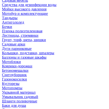
Садовая мебель
Средства для дезинфекции воды
Мойки высокого давления
Мотобур и комплектующие
Тандыры
Антигололед
Бочки
Пленка полиэтиленовая
Лестницы, стремянки
Грунт, торф, щепа, шишки
Садовые арки
Дуги парниковые
Колышки, подставки, шпалеры
Баллоны и газовые шкафы
Мотоблоки
Коврики-дорожки
Бетономешалки
Снегоуборщик
Газонокосилки
Кусторезы
Мотопомпы
Укрывной материал
Умывальник садовый
Шланги поливочные
Баки для душа