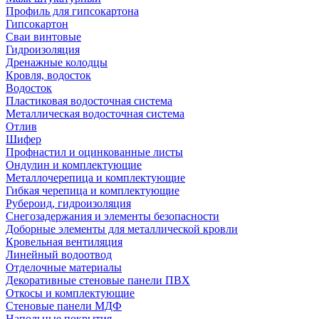
Профиль для гипсокартона
Гипсокартон
Сваи винтовые
Гидроизоляция
Дренажные колодцы
Кровля, водосток
Водосток
Пластиковая водосточная система
Металлическая водосточная система
Отлив
Шифер
Профнастил и оцинкованные листы
Ондулин и комплектующие
Металлочерепица и комплектующие
Гибкая черепица и комплектующие
Рубероид, гидроизоляция
Снегозадержания и элементы безопасности
Доборные элементы для металлической кровли
Кровельная вентиляция
Линейный водоотвод
Отделочные материалы
Декоративные стеновые панели ПВХ
Откосы и комплектующие
Стеновые панели МДФ
Напольные покрытия