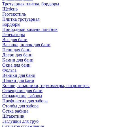
Тротуарная плитка, бордюры
Щебень
Геотекстиль
Плитка тротуарная
Бордюры
Природный камень плитняк
Генераторы
Все для бани
Вагонка, полок для бани
Печи для бани
Двери для бани
Камни для бани
Окна для бани
Фольга
Веники для бани
Шапки для бани
Ковши, запарники, термометры, гигрометры
Освещение для бани
Ограждение, заборы
Профнастил для забора
Столбы для забора
Сетка рабица
Штакетник
Заглушки для труб
Сетчатое ограждение