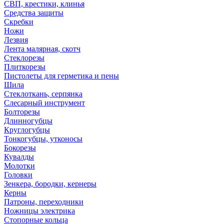
СВП, крестики, клинья
Средства защиты
Скребки
Ножи
Лезвия
Лента малярная, скотч
Стеклорезы
Плиткорезы
Пистолеты для герметика и пены
Шила
Стеклоткань, серпянка
Слесарный инструмент
Болторезы
Длинногубцы
Круглогубцы
Тонкогубцы, утконосы
Бокорезы
Кувалды
Молотки
Головки
Зенкера, бородки, кернеры
Керны
Патроны, переходники
Ножницы электрика
Стопорные кольца