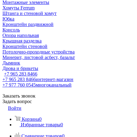
Монтажные элементы
Хомуты Ferrum
Штанга и стеновой хомут
Юбка
Кронштейн раздвижной
Консоль
Опора напольная
Крышная разделка
Кронштейн стеновой
Потолочно-проходные устройства
Минерит, листовой асбест, базальт
Дымник
Дрова и брикеты
+7 965 283 8466
+7 965 283 8466
интернет-магазин
+7 977 760 0545
многоканальный
Заказать звонок
Задать вопрос
Войти
Корзина
0
Избранные товары
0
Сравнение товаров
0