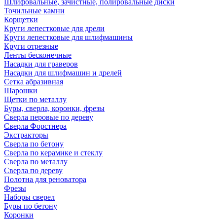
Шлифовальные, зачистные, полировальные диски
Точильные камни
Корщетки
Круги лепестковые для дрели
Круги лепестковые для шлифмашины
Круги отрезные
Ленты бесконечные
Насадки для граверов
Насадки для шлифмашин и дрелей
Сетка абразивная
Шарошки
Щетки по металлу
Буры, сверла, коронки, фрезы
Сверла перовые по дереву
Сверла Форстнера
Экстракторы
Сверла по бетону
Сверла по керамике и стеклу
Сверла по металлу
Сверла по дереву
Полотна для реноватора
Фрезы
Наборы сверел
Буры по бетону
Коронки