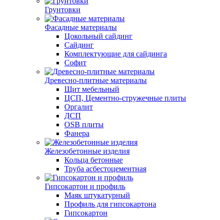
Грунтовки
Фасадные материалы
Цокольный сайдинг
Сайдинг
Комплектующие для сайдинга
Софит
Древесно-плитные материалы
Щит мебельный
ЦСП, Цементно-стружечные плиты
Оргалит
ДСП
OSB плиты
Фанера
Железобетонные изделия
Кольца бетонные
Труба асбестоцементная
Гипсокартон и профиль
Маяк штукатурный
Профиль для гипсокартона
Гипсокартон