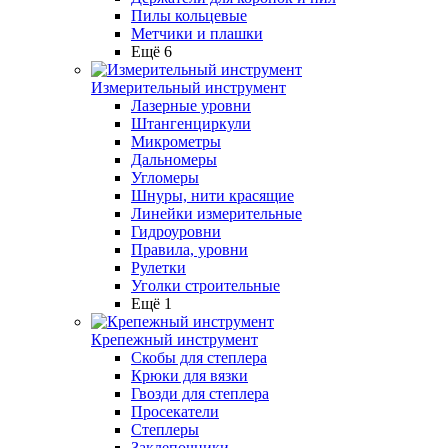
Пилы кольцевые
Метчики и плашки
Ещё 6
Измерительный инструмент
Лазерные уровни
Штангенциркули
Микрометры
Дальномеры
Угломеры
Шнуры, нити красящие
Линейки измерительные
Гидроуровни
Правила, уровни
Рулетки
Уголки строительные
Ещё 1
Крепежный инструмент
Скобы для степлера
Крюки для вязки
Гвозди для степлера
Просекатели
Степлеры
Заклепочники