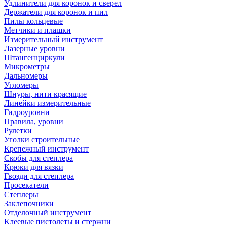
Удлинители для коронок и сверел
Держатели для коронок и пил
Пилы кольцевые
Метчики и плашки
Измерительный инструмент
Лазерные уровни
Штангенциркули
Микрометры
Дальномеры
Угломеры
Шнуры, нити красящие
Линейки измерительные
Гидроуровни
Правила, уровни
Рулетки
Уголки строительные
Крепежный инструмент
Скобы для степлера
Крюки для вязки
Гвозди для степлера
Просекатели
Степлеры
Заклепочники
Отделочный инструмент
Клеевые пистолеты и стержни