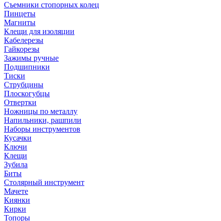
Съемники стопорных колец
Пинцеты
Магниты
Клещи для изоляции
Кабелерезы
Гайкорезы
Зажимы ручные
Подшипники
Тиски
Струбцины
Плоскогубцы
Отвертки
Ножницы по металлу
Напильники, рашпили
Наборы инструментов
Кусачки
Ключи
Клещи
Зубила
Биты
Столярный инструмент
Мачете
Киянки
Кирки
Топоры