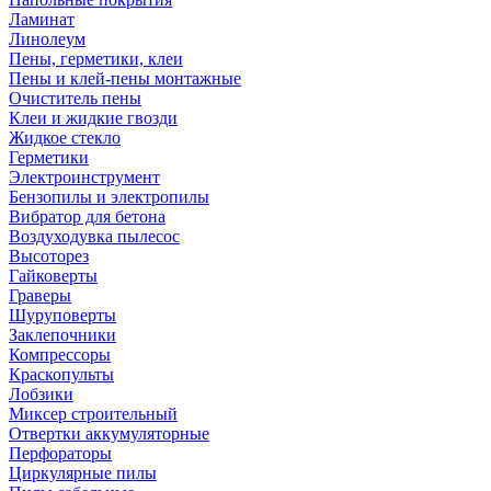
Ламинат
Линолеум
Пены, герметики, клеи
Пены и клей-пены монтажные
Очиститель пены
Клеи и жидкие гвозди
Жидкое стекло
Герметики
Электроинструмент
Бензопилы и электропилы
Вибратор для бетона
Воздуходувка пылесос
Высоторез
Гайковерты
Граверы
Шуруповерты
Заклепочники
Компрессоры
Краскопульты
Лобзики
Миксер строительный
Отвертки аккумуляторные
Перфораторы
Циркулярные пилы