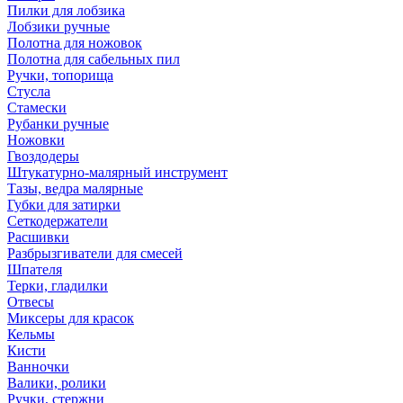
Пилки для лобзика
Лобзики ручные
Полотна для ножовок
Полотна для сабельных пил
Ручки, топорища
Стусла
Стамески
Рубанки ручные
Ножовки
Гвоздодеры
Штукатурно-малярный инструмент
Тазы, ведра малярные
Губки для затирки
Сеткодержатели
Расшивки
Разбрызгиватели для смесей
Шпателя
Терки, гладилки
Отвесы
Миксеры для красок
Кельмы
Кисти
Ванночки
Валики, ролики
Ручки, стержни