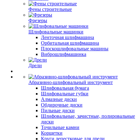
Фены строительные
Фрезеры
Шлифовальные машинки
Ленточная шлифмашина
Орбитальная шлифмашина
Плоскошлифовальные машины
Виброшлифмашинка
Дрели
Абразивно-шлифовальный инструмент
Шлифовальная бумага
Шлифовальные губки
Алмазные диски
Обдирочные диски
Пильные диски
Шлифовальные, зачистные, полировальные
диски
Точильные камни
Корщетки
Круги лепестковые для дрели