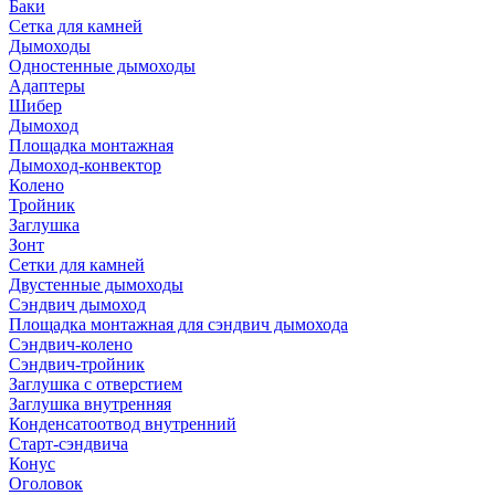
Баки
Сетка для камней
Дымоходы
Одностенные дымоходы
Адаптеры
Шибер
Дымоход
Площадка монтажная
Дымоход-конвектор
Колено
Тройник
Заглушка
Зонт
Сетки для камней
Двустенные дымоходы
Сэндвич дымоход
Площадка монтажная для сэндвич дымохода
Сэндвич-колено
Сэндвич-тройник
Заглушка с отверстием
Заглушка внутренняя
Конденсатоотвод внутренний
Старт-сэндвича
Конус
Оголовок