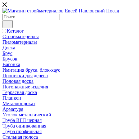
Каталог
Стройматериалы
Пиломатериалы
Доска
Брус
Брусок
Вагонка
Имитация бруса, блок-хаус
Пропитки для дерева
Половая доска
Погонажные изделия
Террасная доска
Планкен
Металлопрокат
Арматура
Уголок металлический
Труба ВГП черная
Труба оцинкованная
Труба профильная
Стальная полоса