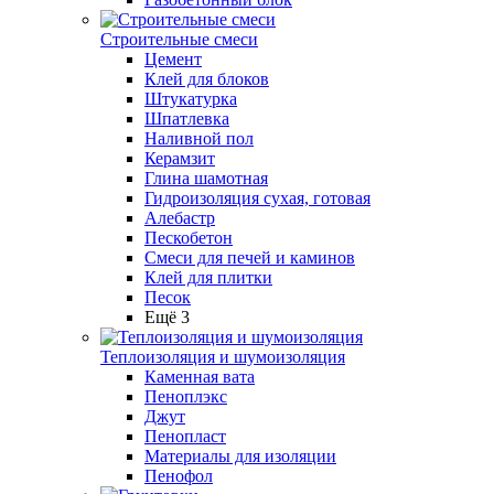
Строительные смеси
Цемент
Клей для блоков
Штукатурка
Шпатлевка
Наливной пол
Керамзит
Глина шамотная
Гидроизоляция сухая, готовая
Алебастр
Пескобетон
Смеси для печей и каминов
Клей для плитки
Песок
Ещё 3
Теплоизоляция и шумоизоляция
Каменная вата
Пеноплэкс
Джут
Пенопласт
Материалы для изоляции
Пенофол