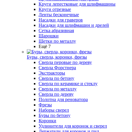
Круги лепестковые для шлифмашины
Круги отрезные
Ленты бесконечные
Насадки для граверов
Насадки для шлифмашин и дрелей
Сетка абразивная
Шарошки
Щетки по металлу
Ещё 7
Буры, сверла, коронки, фрезы
Сверла перовые по дереву
Сверла Форстнера
Экстракторы
Сверла по бетону
Сверла по керамике и стеклу
Сверла по металлу
Сверла по дереву
Полотна для реноватора
Фрезы
Наборы сверел
Буры по бетону
Коронки
Удлинители для коронок и сверел
Держатели для коронок и пил