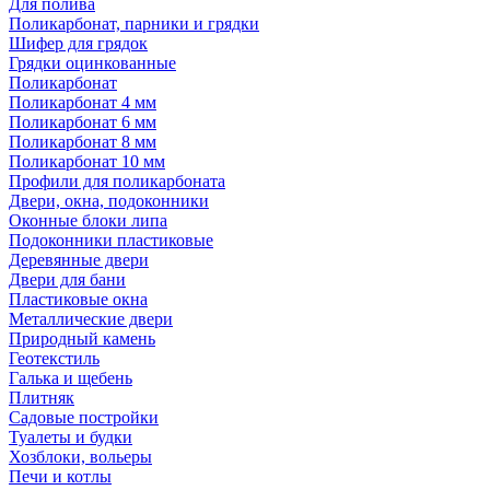
Для полива
Поликарбонат, парники и грядки
Шифер для грядок
Грядки оцинкованные
Поликарбонат
Поликарбонат 4 мм
Поликарбонат 6 мм
Поликарбонат 8 мм
Поликарбонат 10 мм
Профили для поликарбоната
Двери, окна, подоконники
Оконные блоки липа
Подоконники пластиковые
Деревянные двери
Двери для бани
Пластиковые окна
Металлические двери
Природный камень
Геотекстиль
Галька и щебень
Плитняк
Садовые постройки
Туалеты и будки
Хозблоки, вольеры
Печи и котлы