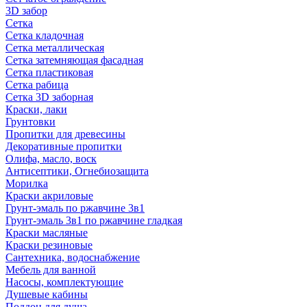
3D забор
Сетка
Сетка кладочная
Сетка металлическая
Сетка затемняющая фасадная
Сетка пластиковая
Сетка рабица
Сетка 3D заборная
Краски, лаки
Грунтовки
Пропитки для древесины
Декоративные пропитки
Олифа, масло, воск
Антисептики, Огнебиозащита
Морилка
Краски акриловые
Грунт-эмаль по ржавчине 3в1
Грунт-эмаль 3в1 по ржавчине гладкая
Краски масляные
Краски резиновые
Сантехника, водоснабжение
Мебель для ванной
Насосы, комплектующие
Душевые кабины
Поддон для душа