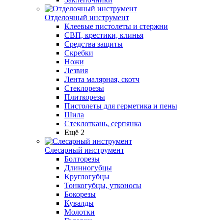
Отделочный инструмент
Клеевые пистолеты и стержни
СВП, крестики, клинья
Средства защиты
Скребки
Ножи
Лезвия
Лента малярная, скотч
Стеклорезы
Плиткорезы
Пистолеты для герметика и пены
Шила
Стеклоткань, серпянка
Ещё 2
Слесарный инструмент
Болторезы
Длинногубцы
Круглогубцы
Тонкогубцы, утконосы
Бокорезы
Кувалды
Молотки