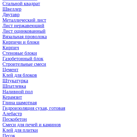
Стальной квадрат
Швеллер
Двутавр
Металлический лист
Лист нержавеющий
Лист оцинкованный
Вязальная проволока
Кирпичи и блоки
Кирпич
Стеновые блоки
Газобетонный блок
Строительные смеси
Цемент
Клей для блоков
Штукатурка
Шпатлевка
Наливной пол
Керамзит
Глина шамотная
Гидроизоляция сухая, готовая
Алебастр
Пескобетон
Смеси для печей и каминов
Клей для плитки
Песок