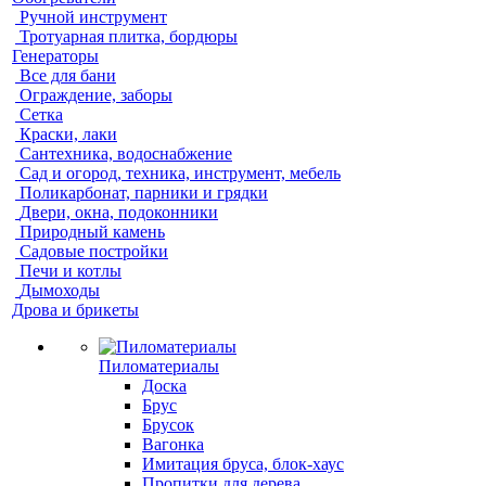
Ручной инструмент
Тротуарная плитка, бордюры
Генераторы
Все для бани
Ограждение, заборы
Сетка
Краски, лаки
Сантехника, водоснабжение
Сад и огород, техника, инструмент, мебель
Поликарбонат, парники и грядки
Двери, окна, подоконники
Природный камень
Садовые постройки
Печи и котлы
Дымоходы
Дрова и брикеты
Пиломатериалы
Доска
Брус
Брусок
Вагонка
Имитация бруса, блок-хаус
Пропитки для дерева