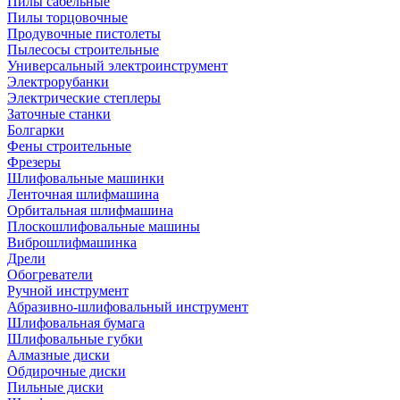
Пилы сабельные
Пилы торцовочные
Продувочные пистолеты
Пылесосы строительные
Универсальный электроинструмент
Электрорубанки
Электрические степлеры
Заточные станки
Болгарки
Фены строительные
Фрезеры
Шлифовальные машинки
Ленточная шлифмашина
Орбитальная шлифмашина
Плоскошлифовальные машины
Виброшлифмашинка
Дрели
Обогреватели
Ручной инструмент
Абразивно-шлифовальный инструмент
Шлифовальная бумага
Шлифовальные губки
Алмазные диски
Обдирочные диски
Пильные диски