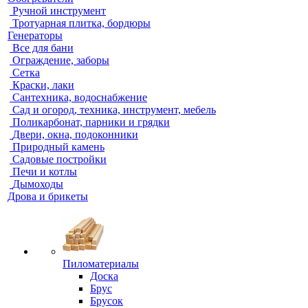
Ручной инструмент
Тротуарная плитка, бордюры
Генераторы
Все для бани
Ограждение, заборы
Сетка
Краски, лаки
Сантехника, водоснабжение
Сад и огород, техника, инструмент, мебель
Поликарбонат, парники и грядки
Двери, окна, подоконники
Природный камень
Садовые постройки
Печи и котлы
Дымоходы
Дрова и брикеты
Пиломатериалы
Доска
Брус
Брусок