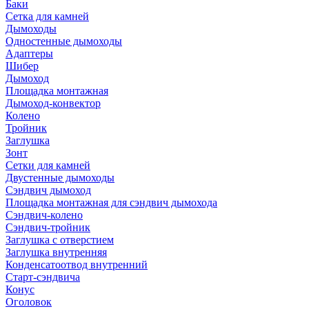
Баки
Сетка для камней
Дымоходы
Одностенные дымоходы
Адаптеры
Шибер
Дымоход
Площадка монтажная
Дымоход-конвектор
Колено
Тройник
Заглушка
Зонт
Сетки для камней
Двустенные дымоходы
Сэндвич дымоход
Площадка монтажная для сэндвич дымохода
Сэндвич-колено
Сэндвич-тройник
Заглушка с отверстием
Заглушка внутренняя
Конденсатоотвод внутренний
Старт-сэндвича
Конус
Оголовок