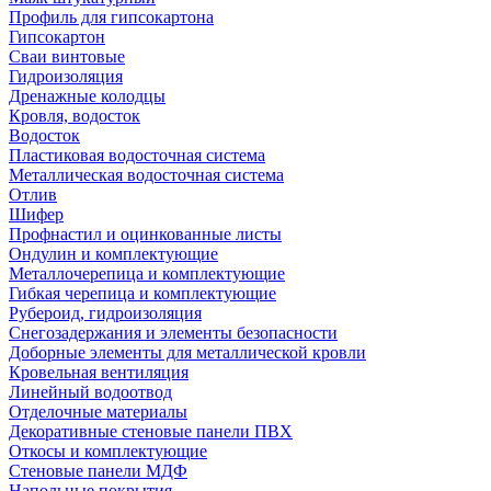
Профиль для гипсокартона
Гипсокартон
Сваи винтовые
Гидроизоляция
Дренажные колодцы
Кровля, водосток
Водосток
Пластиковая водосточная система
Металлическая водосточная система
Отлив
Шифер
Профнастил и оцинкованные листы
Ондулин и комплектующие
Металлочерепица и комплектующие
Гибкая черепица и комплектующие
Рубероид, гидроизоляция
Снегозадержания и элементы безопасности
Доборные элементы для металлической кровли
Кровельная вентиляция
Линейный водоотвод
Отделочные материалы
Декоративные стеновые панели ПВХ
Откосы и комплектующие
Стеновые панели МДФ
Напольные покрытия