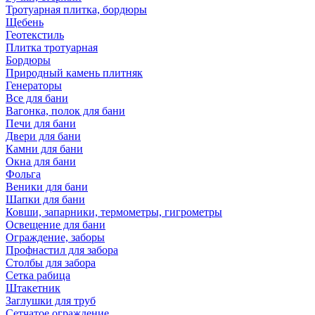
Тротуарная плитка, бордюры
Щебень
Геотекстиль
Плитка тротуарная
Бордюры
Природный камень плитняк
Генераторы
Все для бани
Вагонка, полок для бани
Печи для бани
Двери для бани
Камни для бани
Окна для бани
Фольга
Веники для бани
Шапки для бани
Ковши, запарники, термометры, гигрометры
Освещение для бани
Ограждение, заборы
Профнастил для забора
Столбы для забора
Сетка рабица
Штакетник
Заглушки для труб
Сетчатое ограждение