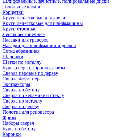
Шлифовальные, зачистные, полировальные диски
Точильные камни
Корщетки
Круги лепестковые для дрели
Круги лепестковые для шлифмашины
Круги отрезные
Ленты бесконечные
Насадки для граверов
Насадки для шлифмашин и дрелей
Сетка абразивная
Шарошки
Щетки по металлу
Буры, сверла, коронки, фрезы
Сверла перовые по дереву
Сверла Форстнера
Экстракторы
Сверла по бетону
Сверла по керамике и стеклу
Сверла по металлу
Сверла по дереву
Полотна для реноватора
Фрезы
Наборы сверел
Буры по бетону
Коронки