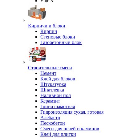
Ещё 3
Кирпичи и блоки
Кирпич
Стеновые блоки
Газобетонный блок
Строительные смеси
Цемент
Клей для блоков
Штукатурка
Шпатлевка
Наливной пол
Керамзит
Глина шамотная
Гидроизоляция сухая, готовая
Алебастр
Пескобетон
Смеси для печей и каминов
Клей для плитки