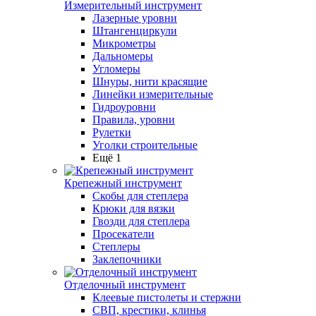
Измерительный инструмент
Лазерные уровни
Штангенциркули
Микрометры
Дальномеры
Угломеры
Шнуры, нити красящие
Линейки измерительные
Гидроуровни
Правила, уровни
Рулетки
Уголки строительные
Ещё 1
Крепежный инструмент
Скобы для степлера
Крюки для вязки
Гвозди для степлера
Просекатели
Степлеры
Заклепочники
Отделочный инструмент
Клеевые пистолеты и стержни
СВП, крестики, клинья