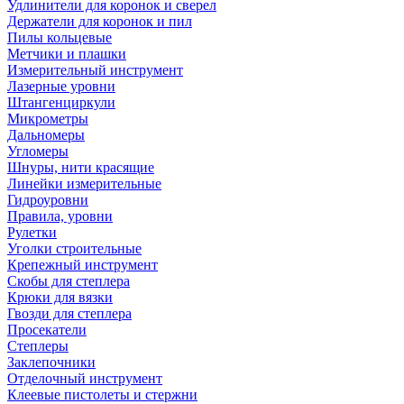
Удлинители для коронок и сверел
Держатели для коронок и пил
Пилы кольцевые
Метчики и плашки
Измерительный инструмент
Лазерные уровни
Штангенциркули
Микрометры
Дальномеры
Угломеры
Шнуры, нити красящие
Линейки измерительные
Гидроуровни
Правила, уровни
Рулетки
Уголки строительные
Крепежный инструмент
Скобы для степлера
Крюки для вязки
Гвозди для степлера
Просекатели
Степлеры
Заклепочники
Отделочный инструмент
Клеевые пистолеты и стержни