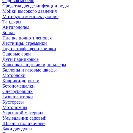
Садовая мебель
Средства для дезинфекции воды
Мойки высокого давления
Мотобур и комплектующие
Тандыры
Антигололед
Бочки
Пленка полиэтиленовая
Лестницы, стремянки
Грунт, торф, щепа, шишки
Садовые арки
Дуги парниковые
Колышки, подставки, шпалеры
Баллоны и газовые шкафы
Мотоблоки
Коврики-дорожки
Бетономешалки
Снегоуборщик
Газонокосилки
Кусторезы
Мотопомпы
Укрывной материал
Умывальник садовый
Шланги поливочные
Баки для душа