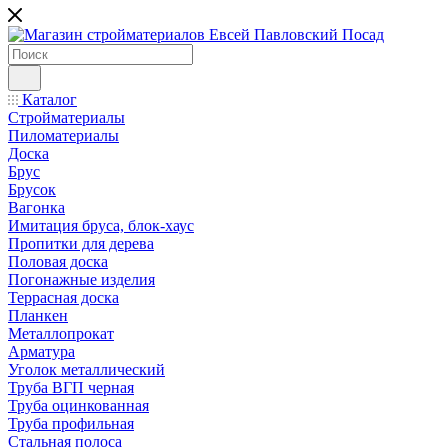
Каталог
Стройматериалы
Пиломатериалы
Доска
Брус
Брусок
Вагонка
Имитация бруса, блок-хаус
Пропитки для дерева
Половая доска
Погонажные изделия
Террасная доска
Планкен
Металлопрокат
Арматура
Уголок металлический
Труба ВГП черная
Труба оцинкованная
Труба профильная
Стальная полоса