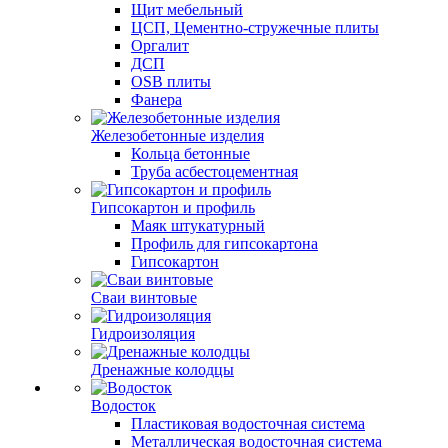
Щит мебельный
ЦСП, Цементно-стружечные плиты
Оргалит
ДСП
OSB плиты
Фанера
Железобетонные изделия
Кольца бетонные
Труба асбестоцементная
Гипсокартон и профиль
Маяк штукатурный
Профиль для гипсокартона
Гипсокартон
Сваи винтовые
Гидроизоляция
Дренажные колодцы
Водосток
Пластиковая водосточная система
Металлическая водосточная система