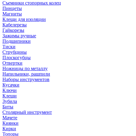
Съемники стопорных колец
Пинцеты
Магниты
Клещи для изоляции
Кабелерезы
Гайкорезы
Зажимы ручные
Подшипники
Тиски
Струбцины
Плоскогубцы
Отвертки
Ножницы по металлу
Напильники, рашпили
Наборы инструментов
Кусачки
Ключи
Клещи
Зубила
Биты
Столярный инструмент
Мачете
Киянки
Кирки
Топоры