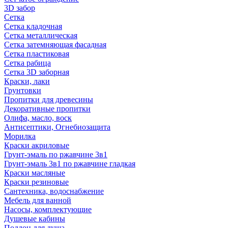
3D забор
Сетка
Сетка кладочная
Сетка металлическая
Сетка затемняющая фасадная
Сетка пластиковая
Сетка рабица
Сетка 3D заборная
Краски, лаки
Грунтовки
Пропитки для древесины
Декоративные пропитки
Олифа, масло, воск
Антисептики, Огнебиозащита
Морилка
Краски акриловые
Грунт-эмаль по ржавчине 3в1
Грунт-эмаль 3в1 по ржавчине гладкая
Краски масляные
Краски резиновые
Сантехника, водоснабжение
Мебель для ванной
Насосы, комплектующие
Душевые кабины
Поддон для душа