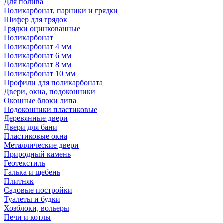
Для полива
Поликарбонат, парники и грядки
Шифер для грядок
Грядки оцинкованные
Поликарбонат
Поликарбонат 4 мм
Поликарбонат 6 мм
Поликарбонат 8 мм
Поликарбонат 10 мм
Профили для поликарбоната
Двери, окна, подоконники
Оконные блоки липа
Подоконники пластиковые
Деревянные двери
Двери для бани
Пластиковые окна
Металлические двери
Природный камень
Геотекстиль
Галька и щебень
Плитняк
Садовые постройки
Туалеты и будки
Хозблоки, вольеры
Печи и котлы