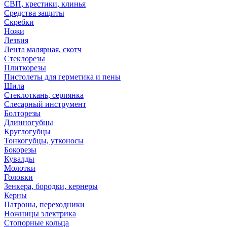
СВП, крестики, клинья
Средства защиты
Скребки
Ножи
Лезвия
Лента малярная, скотч
Стеклорезы
Плиткорезы
Пистолеты для герметика и пены
Шила
Стеклоткань, серпянка
Слесарный инструмент
Болторезы
Длинногубцы
Круглогубцы
Тонкогубцы, утконосы
Бокорезы
Кувалды
Молотки
Головки
Зенкера, бородки, кернеры
Керны
Патроны, переходники
Ножницы электрика
Стопорные кольца