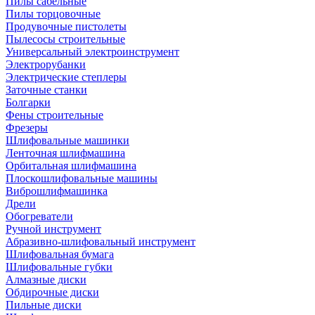
Пилы сабельные
Пилы торцовочные
Продувочные пистолеты
Пылесосы строительные
Универсальный электроинструмент
Электрорубанки
Электрические степлеры
Заточные станки
Болгарки
Фены строительные
Фрезеры
Шлифовальные машинки
Ленточная шлифмашина
Орбитальная шлифмашина
Плоскошлифовальные машины
Виброшлифмашинка
Дрели
Обогреватели
Ручной инструмент
Абразивно-шлифовальный инструмент
Шлифовальная бумага
Шлифовальные губки
Алмазные диски
Обдирочные диски
Пильные диски