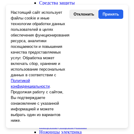
Средства защиты
Скребки
Настоящий сайт использует
Ножи
Отклонить
Принять
файлы cookie и иные
Лезвия
технологии обработки данных
Лента малярная, скотч
пользователей в целях
Стеклорезы
Плиткорезы
обеспечения функционирования
Пистолеты для герметика и пены
ресурса, аналитики
Шила
посещаемости и повышения
Стеклоткань, серпянка
качества предоставляемых
Ещё 2
услуг. Обработка может
включать сбор, хранение и
Слесарный инструмент
использование персональных
Болторезы
данных в соответствии с
Длинногубцы
Политикой
Круглогубцы
конфиденциальности
.
Тонкогубцы, утконосы
Продолжая работу с сайтом,
Бокорезы
Вы подтверждаете
Кувалды
ознакомление с указанной
Молотки
информацией и можете
Головки
выбрать один из вариантов
Зенкера, бородки, кернеры
ниже.
Керны
Патроны, переходники
Ножницы электрика