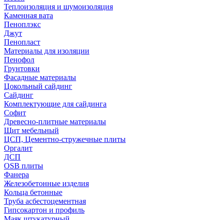
Теплоизоляция и шумоизоляция
Каменная вата
Пеноплэкс
Джут
Пенопласт
Материалы для изоляции
Пенофол
Грунтовки
Фасадные материалы
Цокольный сайдинг
Сайдинг
Комплектующие для сайдинга
Софит
Древесно-плитные материалы
Щит мебельный
ЦСП, Цементно-стружечные плиты
Оргалит
ДСП
OSB плиты
Фанера
Железобетонные изделия
Кольца бетонные
Труба асбестоцементная
Гипсокартон и профиль
Маяк штукатурный