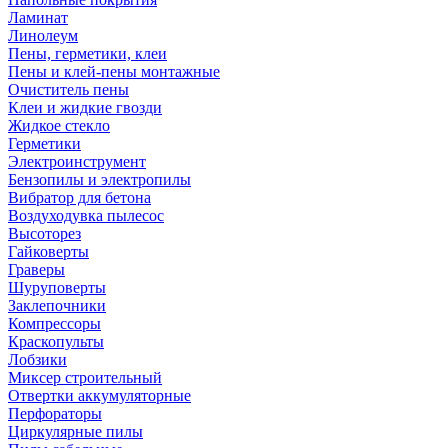
Ламинат
Линолеум
Пены, герметики, клеи
Пены и клей-пены монтажные
Очиститель пены
Клеи и жидкие гвозди
Жидкое стекло
Герметики
Электроинструмент
Бензопилы и электропилы
Вибратор для бетона
Воздуходувка пылесос
Высоторез
Гайковерты
Граверы
Шуруповерты
Заклепочники
Компрессоры
Краскопульты
Лобзики
Миксер строительный
Отвертки аккумуляторные
Перфораторы
Циркулярные пилы