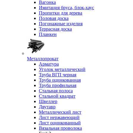
Вагонка
Имитация бруса, блок-хаус
Пропитки для дерева
Половая доска
Погонажные изделия
Террасная доска
Планкен
Металлопрокат
Арматура
Уголок металлический
Труба ВГП черная
Труба оцинкованная
Труба профильная
Стальная полоса
Стальной квадрат
Швеллер
Двутавр
Металлический лист
Лист нержавеющий
Лист оцинкованный
Вязальная проволока