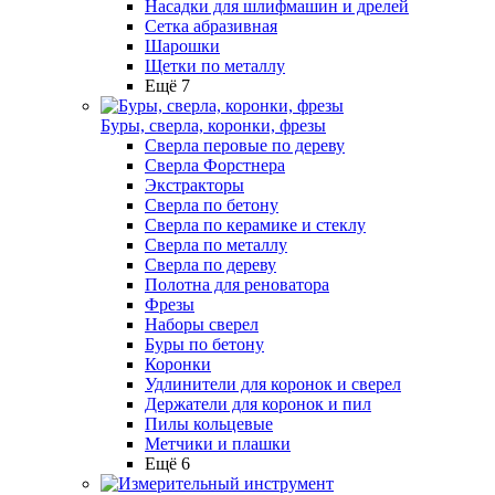
Насадки для шлифмашин и дрелей
Сетка абразивная
Шарошки
Щетки по металлу
Ещё 7
Буры, сверла, коронки, фрезы
Сверла перовые по дереву
Сверла Форстнера
Экстракторы
Сверла по бетону
Сверла по керамике и стеклу
Сверла по металлу
Сверла по дереву
Полотна для реноватора
Фрезы
Наборы сверел
Буры по бетону
Коронки
Удлинители для коронок и сверел
Держатели для коронок и пил
Пилы кольцевые
Метчики и плашки
Ещё 6