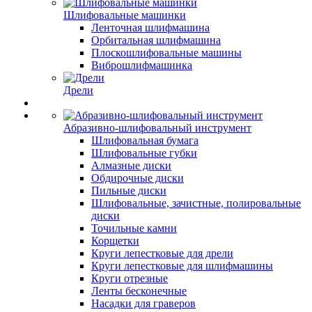
Шлифовальные машинки
Ленточная шлифмашина
Орбитальная шлифмашина
Плоскошлифовальные машины
Виброшлифмашинка
Дрели
Абразивно-шлифовальный инструмент
Шлифовальная бумага
Шлифовальные губки
Алмазные диски
Обдирочные диски
Пильные диски
Шлифовальные, зачистные, полировальные
диски
Точильные камни
Корщетки
Круги лепестковые для дрели
Круги лепестковые для шлифмашины
Круги отрезные
Ленты бесконечные
Насадки для граверов