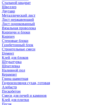
Стальной квадрат
Швеллер
Двутавр
Металлический лист
Лист нержавеющий
Лист оцинкованный
Вязальная проволока
Кирпичи и блоки
Кирпич
Стеновые блоки
Газобетонный блок
Строительные смеси
Цемент
Клей для блоков
Штукатурка
Шпатлевка
Наливной пол
Керамзит
Глина шамотная
Гидроизоляция сухая, готовая
Алебастр
Пескобетон
Смеси для печей и каминов
Клей для плитки
Песок