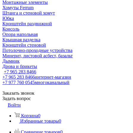
Монтажные элементы
Хомуты Ferrum
Штанга и стеновой хомут
Юбка
Кронштейн раздвижной
Консоль
Опора напольная
Крышная разделка
Кронштейн стеновой
Потолочно-проходные устройства
Минерит, листовой асбест, базальт
Дымник
Дрова и брикеты
+7 965 283 8466
+7 965 283 8466
интернет-магазин
+7 977 760 0545
многоканальный
Заказать звонок
Задать вопрос
Войти
Корзина
0
Избранные товары
0
Сравнение товаров
0