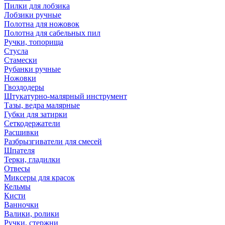
Пилки для лобзика
Лобзики ручные
Полотна для ножовок
Полотна для сабельных пил
Ручки, топорища
Стусла
Стамески
Рубанки ручные
Ножовки
Гвоздодеры
Штукатурно-малярный инструмент
Тазы, ведра малярные
Губки для затирки
Сеткодержатели
Расшивки
Разбрызгиватели для смесей
Шпателя
Терки, гладилки
Отвесы
Миксеры для красок
Кельмы
Кисти
Ванночки
Валики, ролики
Ручки, стержни