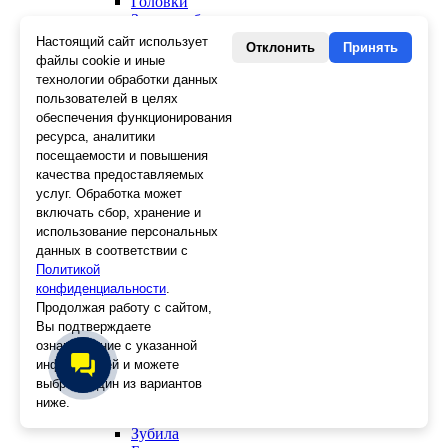
Головки
Зенкера, бородки, кернеры
Керны
Настоящий сайт использует
Отклонить
Принять
Патроны, переходники
файлы cookie и иные
Ножницы электрика
технологии обработки данных
Стопорные кольца
пользователей в целях
Съемники стопорных колец
обеспечения функционирования
Пинцеты
ресурса, аналитики
Магниты
посещаемости и повышения
Клещи для изоляции
качества предоставляемых
Кабелерезы
услуг. Обработка может
Гайкорезы
включать сбор, хранение и
Зажимы ручные
использование персональных
Подшипники
данных в соответствии с
Тиски
Политикой
Струбцины
конфиденциальности
Плоскогубцы
.
Отвертки
Продолжая работу с сайтом,
Ножницы по металлу
Вы подтверждаете
Напильники, рашпили
ознакомление с указанной
Наборы инструментов
информацией и можете
Кусачки
выбрать один из вариантов
Ключи
ниже.
Клещи
Зубила