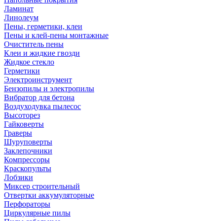
Ламинат
Линолеум
Пены, герметики, клеи
Пены и клей-пены монтажные
Очиститель пены
Клеи и жидкие гвозди
Жидкое стекло
Герметики
Электроинструмент
Бензопилы и электропилы
Вибратор для бетона
Воздуходувка пылесос
Высоторез
Гайковерты
Граверы
Шуруповерты
Заклепочники
Компрессоры
Краскопульты
Лобзики
Миксер строительный
Отвертки аккумуляторные
Перфораторы
Циркулярные пилы