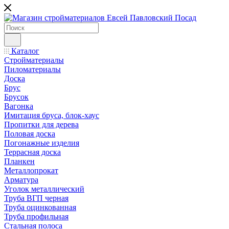
Каталог
Стройматериалы
Пиломатериалы
Доска
Брус
Брусок
Вагонка
Имитация бруса, блок-хаус
Пропитки для дерева
Половая доска
Погонажные изделия
Террасная доска
Планкен
Металлопрокат
Арматура
Уголок металлический
Труба ВГП черная
Труба оцинкованная
Труба профильная
Стальная полоса