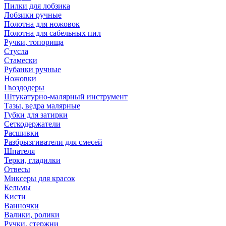
Пилки для лобзика
Лобзики ручные
Полотна для ножовок
Полотна для сабельных пил
Ручки, топорища
Стусла
Стамески
Рубанки ручные
Ножовки
Гвоздодеры
Штукатурно-малярный инструмент
Тазы, ведра малярные
Губки для затирки
Сеткодержатели
Расшивки
Разбрызгиватели для смесей
Шпателя
Терки, гладилки
Отвесы
Миксеры для красок
Кельмы
Кисти
Ванночки
Валики, ролики
Ручки, стержни