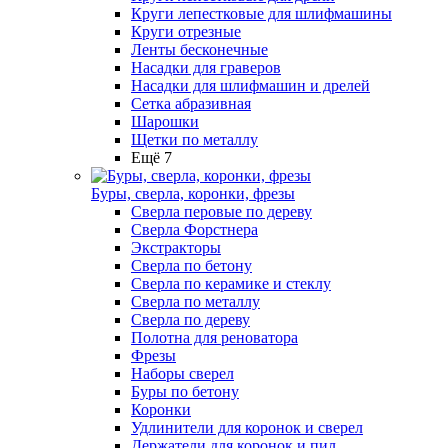
Круги лепестковые для шлифмашины
Круги отрезные
Ленты бесконечные
Насадки для граверов
Насадки для шлифмашин и дрелей
Сетка абразивная
Шарошки
Щетки по металлу
Ещё 7
Буры, сверла, коронки, фрезы
Сверла перовые по дереву
Сверла Форстнера
Экстракторы
Сверла по бетону
Сверла по керамике и стеклу
Сверла по металлу
Сверла по дереву
Полотна для реноватора
Фрезы
Наборы сверел
Буры по бетону
Коронки
Удлинители для коронок и сверел
Держатели для коронок и пил