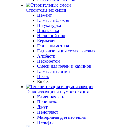
Строительные смеси
Цемент
Клей для блоков
Штукатурка
Шпатлевка
Наливной пол
Керамзит
Глина шамотная
Гидроизоляция сухая, готовая
Алебастр
Пескобетон
Смеси для печей и каминов
Клей для плитки
Песок
Ещё 3
Теплоизоляция и шумоизоляция
Каменная вата
Пеноплэкс
Джут
Пенопласт
Материалы для изоляции
Пенофол