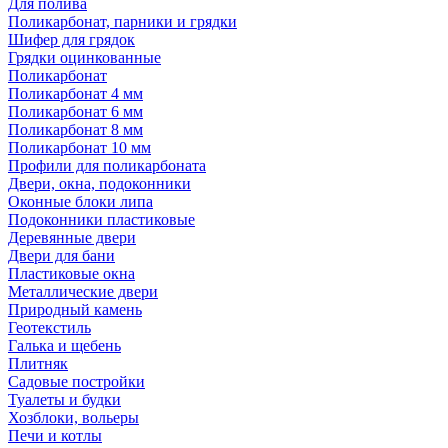
Для полива
Поликарбонат, парники и грядки
Шифер для грядок
Грядки оцинкованные
Поликарбонат
Поликарбонат 4 мм
Поликарбонат 6 мм
Поликарбонат 8 мм
Поликарбонат 10 мм
Профили для поликарбоната
Двери, окна, подоконники
Оконные блоки липа
Подоконники пластиковые
Деревянные двери
Двери для бани
Пластиковые окна
Металлические двери
Природный камень
Геотекстиль
Галька и щебень
Плитняк
Садовые постройки
Туалеты и будки
Хозблоки, вольеры
Печи и котлы