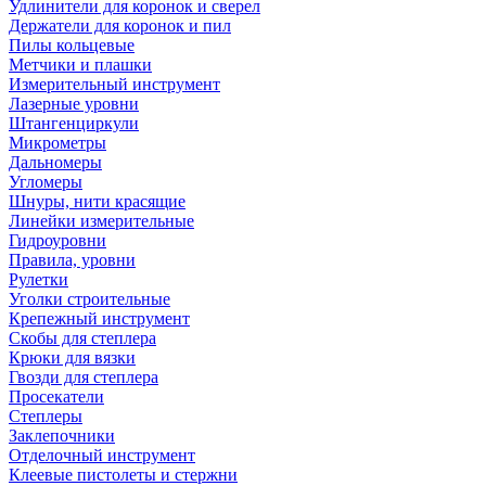
Удлинители для коронок и сверел
Держатели для коронок и пил
Пилы кольцевые
Метчики и плашки
Измерительный инструмент
Лазерные уровни
Штангенциркули
Микрометры
Дальномеры
Угломеры
Шнуры, нити красящие
Линейки измерительные
Гидроуровни
Правила, уровни
Рулетки
Уголки строительные
Крепежный инструмент
Скобы для степлера
Крюки для вязки
Гвозди для степлера
Просекатели
Степлеры
Заклепочники
Отделочный инструмент
Клеевые пистолеты и стержни