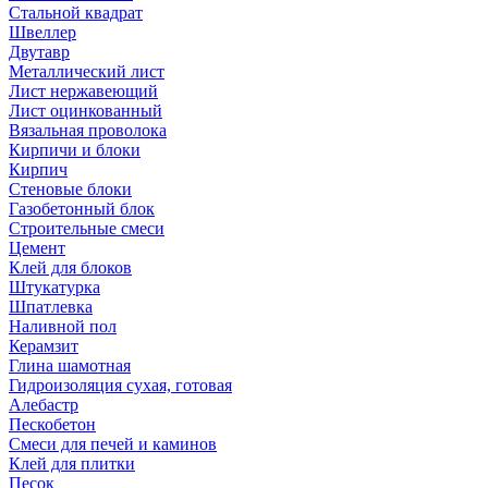
Стальной квадрат
Швеллер
Двутавр
Металлический лист
Лист нержавеющий
Лист оцинкованный
Вязальная проволока
Кирпичи и блоки
Кирпич
Стеновые блоки
Газобетонный блок
Строительные смеси
Цемент
Клей для блоков
Штукатурка
Шпатлевка
Наливной пол
Керамзит
Глина шамотная
Гидроизоляция сухая, готовая
Алебастр
Пескобетон
Смеси для печей и каминов
Клей для плитки
Песок