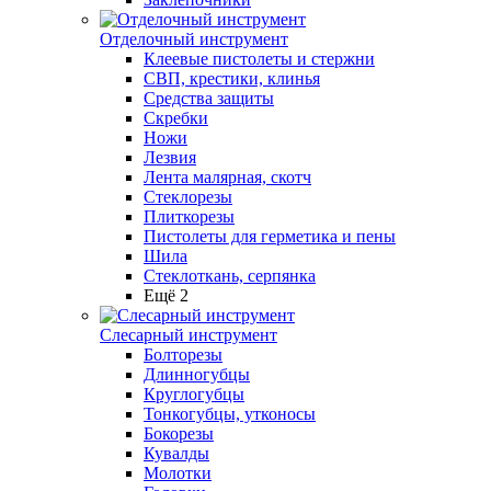
Отделочный инструмент
Клеевые пистолеты и стержни
СВП, крестики, клинья
Средства защиты
Скребки
Ножи
Лезвия
Лента малярная, скотч
Стеклорезы
Плиткорезы
Пистолеты для герметика и пены
Шила
Стеклоткань, серпянка
Ещё 2
Слесарный инструмент
Болторезы
Длинногубцы
Круглогубцы
Тонкогубцы, утконосы
Бокорезы
Кувалды
Молотки