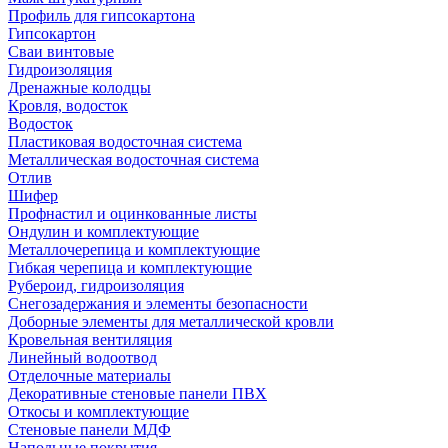
Профиль для гипсокартона
Гипсокартон
Сваи винтовые
Гидроизоляция
Дренажные колодцы
Кровля, водосток
Водосток
Пластиковая водосточная система
Металлическая водосточная система
Отлив
Шифер
Профнастил и оцинкованные листы
Ондулин и комплектующие
Металлочерепица и комплектующие
Гибкая черепица и комплектующие
Рубероид, гидроизоляция
Снегозадержания и элементы безопасности
Доборные элементы для металлической кровли
Кровельная вентиляция
Линейный водоотвод
Отделочные материалы
Декоративные стеновые панели ПВХ
Откосы и комплектующие
Стеновые панели МДФ
Напольные покрытия