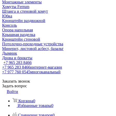
Монтажные элементы
Хомуты Ferrum
Штанга и стеновой хомут
Юбка
Кронштейн раздвижной
Консоль
Опора напольная
Крышная разделка
Кронштейн стеновой
Потолочно-проходные устройства
Минерит, листовой асбест, базальт
Дымник
Дрова и брикеты
+7 965 283 8466
+7 965 283 8466
интернет-магазин
+7 977 760 0545
многоканальный
Заказать звонок
Задать вопрос
Войти
Корзина
0
Избранные товары
0
Сравнение товаров
0