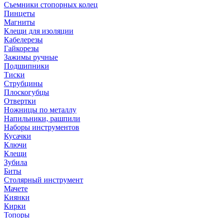
Съемники стопорных колец
Пинцеты
Магниты
Клещи для изоляции
Кабелерезы
Гайкорезы
Зажимы ручные
Подшипники
Тиски
Струбцины
Плоскогубцы
Отвертки
Ножницы по металлу
Напильники, рашпили
Наборы инструментов
Кусачки
Ключи
Клещи
Зубила
Биты
Столярный инструмент
Мачете
Киянки
Кирки
Топоры