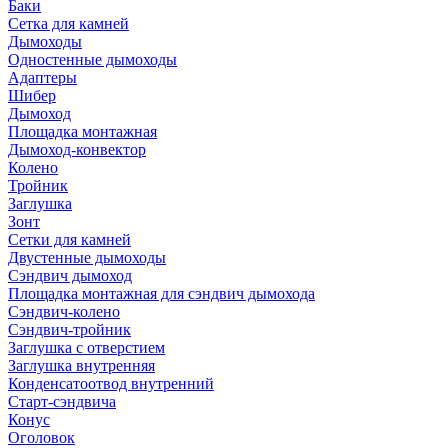
Баки
Сетка для камней
Дымоходы
Одностенные дымоходы
Адаптеры
Шибер
Дымоход
Площадка монтажная
Дымоход-конвектор
Колено
Тройник
Заглушка
Зонт
Сетки для камней
Двустенные дымоходы
Сэндвич дымоход
Площадка монтажная для сэндвич дымохода
Сэндвич-колено
Сэндвич-тройник
Заглушка с отверстием
Заглушка внутренняя
Конденсатоотвод внутренний
Старт-сэндвича
Конус
Оголовок