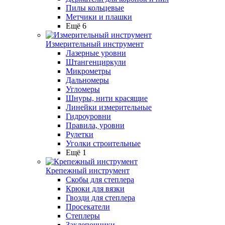
Пилы кольцевые
Метчики и плашки
Ещё 6
Измерительный инструмент
Лазерные уровни
Штангенциркули
Микрометры
Дальномеры
Угломеры
Шнуры, нити красящие
Линейки измерительные
Гидроуровни
Правила, уровни
Рулетки
Уголки строительные
Ещё 1
Крепежный инструмент
Скобы для степлера
Крюки для вязки
Гвозди для степлера
Просекатели
Степлеры
Заклепочники