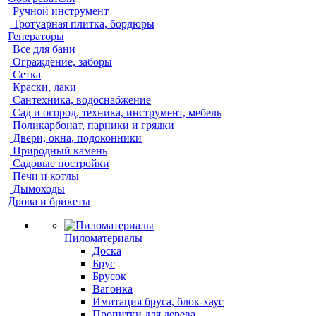
Ручной инструмент
Тротуарная плитка, бордюры
Генераторы
Все для бани
Ограждение, заборы
Сетка
Краски, лаки
Сантехника, водоснабжение
Сад и огород, техника, инструмент, мебель
Поликарбонат, парники и грядки
Двери, окна, подоконники
Природный камень
Садовые постройки
Печи и котлы
Дымоходы
Дрова и брикеты
Пиломатериалы
Доска
Брус
Брусок
Вагонка
Имитация бруса, блок-хаус
Пропитки для дерева