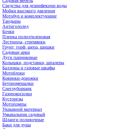
Садовая мебель
Средства для дезинфекции воды
Мойки высокого давления
Мотобур и комплектующие
Тандыры
Антигололед
Бочки
Пленка полиэтиленовая
Лестницы, стремянки
Грунт, торф, щепа, шишки
Садовые арки
Дуги парниковые
Колышки, подставки, шпалеры
Баллоны и газовые шкафы
Мотоблоки
Коврики-дорожки
Бетономешалки
Снегоуборщик
Газонокосилки
Кусторезы
Мотопомпы
Укрывной материал
Умывальник садовый
Шланги поливочные
Баки для душа