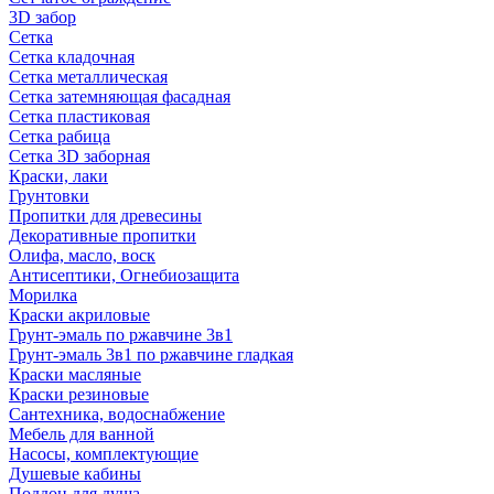
3D забор
Сетка
Сетка кладочная
Сетка металлическая
Сетка затемняющая фасадная
Сетка пластиковая
Сетка рабица
Сетка 3D заборная
Краски, лаки
Грунтовки
Пропитки для древесины
Декоративные пропитки
Олифа, масло, воск
Антисептики, Огнебиозащита
Морилка
Краски акриловые
Грунт-эмаль по ржавчине 3в1
Грунт-эмаль 3в1 по ржавчине гладкая
Краски масляные
Краски резиновые
Сантехника, водоснабжение
Мебель для ванной
Насосы, комплектующие
Душевые кабины
Поддон для душа