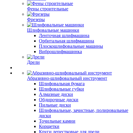
Фены строительные
Фрезеры
Шлифовальные машинки
Ленточная шлифмашина
Орбитальная шлифмашина
Плоскошлифовальные машины
Виброшлифмашинка
Дрели
Абразивно-шлифовальный инструмент
Шлифовальная бумага
Шлифовальные губки
Алмазные диски
Обдирочные диски
Пильные диски
Шлифовальные, зачистные, полировальные
диски
Точильные камни
Корщетки
Круги лепестковые для дрели