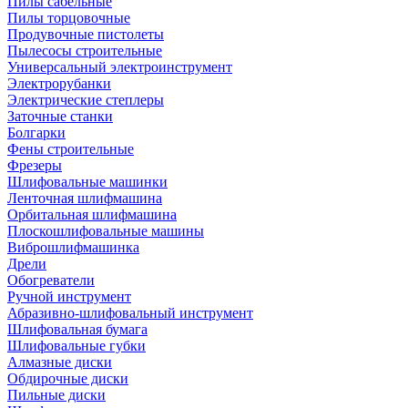
Пилы сабельные
Пилы торцовочные
Продувочные пистолеты
Пылесосы строительные
Универсальный электроинструмент
Электрорубанки
Электрические степлеры
Заточные станки
Болгарки
Фены строительные
Фрезеры
Шлифовальные машинки
Ленточная шлифмашина
Орбитальная шлифмашина
Плоскошлифовальные машины
Виброшлифмашинка
Дрели
Обогреватели
Ручной инструмент
Абразивно-шлифовальный инструмент
Шлифовальная бумага
Шлифовальные губки
Алмазные диски
Обдирочные диски
Пильные диски