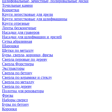
Шлифовальные, зачистные, полировальные диски
Точильные камни
Корщетки
Круги лепестковые для дрели
Круги лепестковые для шлифмашины
Круги отрезные
Ленты бесконечные
Насадки для граверов
Насадки для шлифмашин и дрелей
Сетка абразивная
Шарошки
Щетки по металлу
Буры, сверла, коронки, фрезы
Сверла перовые по дереву
Сверла Форстнера
Экстракторы
Сверла по бетону
Сверла по керамике и стеклу
Сверла по металлу
Сверла по дереву
Полотна для реноватора
Фрезы
Наборы сверел
Буры по бетону
Коронки