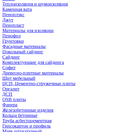
Теплоизоляция и шумоизоляция
Каменная вата
Пеноплэкс
Джут
Пенопласт
Материалы для изоляции
Пенофол
Грунтовки
Фасадные материалы
Цокольный сайдинг
Сайдинг
Комплектующие для сайдинга
Софит
Древесно-плитные материалы
Щит мебельный
ЦСП, Цементно-стружечные плиты
Оргалит
ДСП
OSB плиты
Фанера
Железобетонные изделия
Кольца бетонные
Труба асбестоцементная
Гипсокартон и профиль
Маяк штукатурный