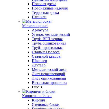
Половая доска
Погонажные изделия
Террасная доска
Планкен
Металлопрокат
Арматура
Уголок металлический
Труба ВГП черная
Труба оцинкованная
Труба профильная
Стальная полоса
Стальной квадрат
Швеллер
Двутавр
Металлический лист
Лист нержавеющий
Лист оцинкованный
Вязальная проволока
Ещё 3
Кирпичи и блоки
Кирпич
Стеновые блоки
Газобетонный блок