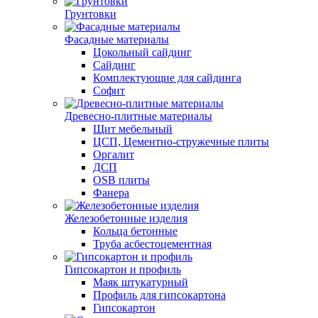
Грунтовки
Фасадные материалы
Цокольный сайдинг
Сайдинг
Комплектующие для сайдинга
Софит
Древесно-плитные материалы
Щит мебельный
ЦСП, Цементно-стружечные плиты
Оргалит
ДСП
OSB плиты
Фанера
Железобетонные изделия
Кольца бетонные
Труба асбестоцементная
Гипсокартон и профиль
Маяк штукатурный
Профиль для гипсокартона
Гипсокартон