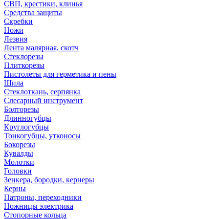
СВП, крестики, клинья
Средства защиты
Скребки
Ножи
Лезвия
Лента малярная, скотч
Стеклорезы
Плиткорезы
Пистолеты для герметика и пены
Шила
Стеклоткань, серпянка
Слесарный инструмент
Болторезы
Длинногубцы
Круглогубцы
Тонкогубцы, утконосы
Бокорезы
Кувалды
Молотки
Головки
Зенкера, бородки, кернеры
Керны
Патроны, переходники
Ножницы электрика
Стопорные кольца