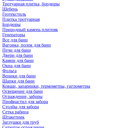
Тротуарная плитка, бордюры
Щебень
Геотекстиль
Плитка тротуарная
Бордюры
Природный камень плитняк
Генераторы
Все для бани
Вагонка, полок для бани
Печи для бани
Двери для бани
Камни для бани
Окна для бани
Фольга
Веники для бани
Шапки для бани
Ковши, запарники, термометры, гигрометры
Освещение для бани
Ограждение, заборы
Профнастил для забора
Столбы для забора
Сетка рабица
Штакетник
Заглушки для труб
Сетчатое ограждение