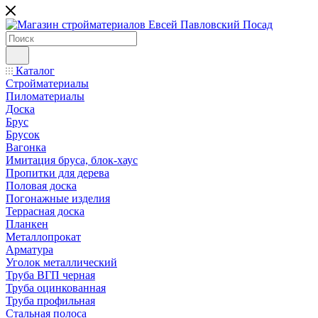
Каталог
Стройматериалы
Пиломатериалы
Доска
Брус
Брусок
Вагонка
Имитация бруса, блок-хаус
Пропитки для дерева
Половая доска
Погонажные изделия
Террасная доска
Планкен
Металлопрокат
Арматура
Уголок металлический
Труба ВГП черная
Труба оцинкованная
Труба профильная
Стальная полоса