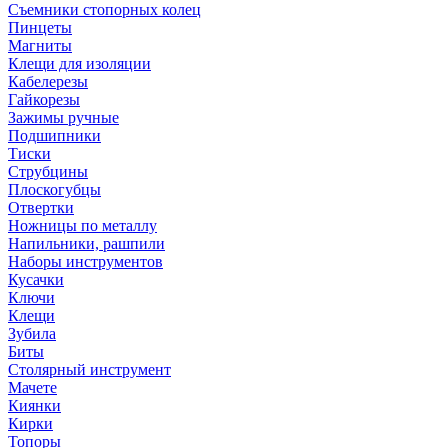
Съемники стопорных колец
Пинцеты
Магниты
Клещи для изоляции
Кабелерезы
Гайкорезы
Зажимы ручные
Подшипники
Тиски
Струбцины
Плоскогубцы
Отвертки
Ножницы по металлу
Напильники, рашпили
Наборы инструментов
Кусачки
Ключи
Клещи
Зубила
Биты
Столярный инструмент
Мачете
Киянки
Кирки
Топоры