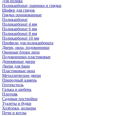
Для полива
Поликарбонат, парники и грядки
Шифер для грядок
Грядки оцинкованные
Поликарбонат
Поликарбонат 4 мм
Поликарбонат 6 мм
Поликарбонат 8 мм
Поликарбонат 10 мм
Профили для поликарбоната
Двери, окна, подоконники
Оконные блоки липа
Подоконники пластиковые
Деревянные двери
Двери для бани
Пластиковые окна
Металлические двери
Природный камень
Геотекстиль
Галька и щебень
Плитняк
Садовые постройки
Туалеты и будки
Хозблоки, вольеры
Печи и котлы