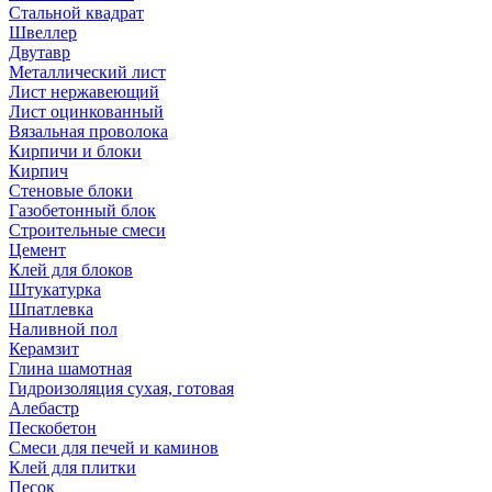
Стальной квадрат
Швеллер
Двутавр
Металлический лист
Лист нержавеющий
Лист оцинкованный
Вязальная проволока
Кирпичи и блоки
Кирпич
Стеновые блоки
Газобетонный блок
Строительные смеси
Цемент
Клей для блоков
Штукатурка
Шпатлевка
Наливной пол
Керамзит
Глина шамотная
Гидроизоляция сухая, готовая
Алебастр
Пескобетон
Смеси для печей и каминов
Клей для плитки
Песок