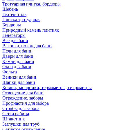
Тротуарная плитка, бордюры
Щебень
Геотекстиль
Плитка тротуарная
Бордюры
Природный камень плитняк
Генераторы
Все для бани
Вагонка, полок для бани
Печи для бани
Двери для бани
Камни для бани
Окна для бани
Фольга
Веники для бани
Шапки для бани
Ковши, запарники, термометры, гигрометры
Освещение для бани
Ограждение, заборы
Профнастил для забора
Столбы для забора
Сетка рабица
Штакетник
Заглушки для труб
Сетчатое ограждение