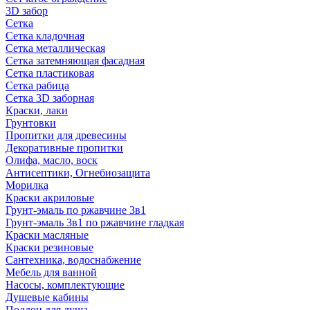
3D забор
Сетка
Сетка кладочная
Сетка металлическая
Сетка затемняющая фасадная
Сетка пластиковая
Сетка рабица
Сетка 3D заборная
Краски, лаки
Грунтовки
Пропитки для древесины
Декоративные пропитки
Олифа, масло, воск
Антисептики, Огнебиозащита
Морилка
Краски акриловые
Грунт-эмаль по ржавчине 3в1
Грунт-эмаль 3в1 по ржавчине гладкая
Краски масляные
Краски резиновые
Сантехника, водоснабжение
Мебель для ванной
Насосы, комплектующие
Душевые кабины
Поддон для душа