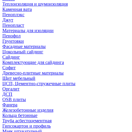
Теплоизоляция и шумоизоляция
Каменная вата
Пеноплэкс
Джут
Пенопласт
Материалы для изоляции
Пенофол
Грунтовки
Фасадные материалы
Цокольный сайдинг
Сайдинг
Комплектующие для сайдинга
Софит
Древесно-плитные материалы
Щит мебельный
ЦСП, Цементно-стружечные плиты
Оргалит
ДСП
OSB плиты
Фанера
Железобетонные изделия
Кольца бетонные
Труба асбестоцементная
Гипсокартон и профиль
Маяк штукатурный