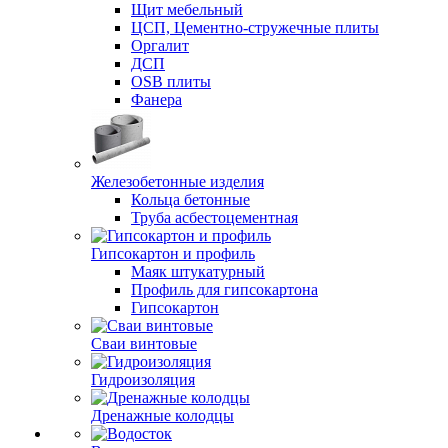
Щит мебельный
ЦСП, Цементно-стружечные плиты
Оргалит
ДСП
OSB плиты
Фанера
Железобетонные изделия
Кольца бетонные
Труба асбестоцементная
Гипсокартон и профиль
Маяк штукатурный
Профиль для гипсокартона
Гипсокартон
Сваи винтовые
Гидроизоляция
Дренажные колодцы