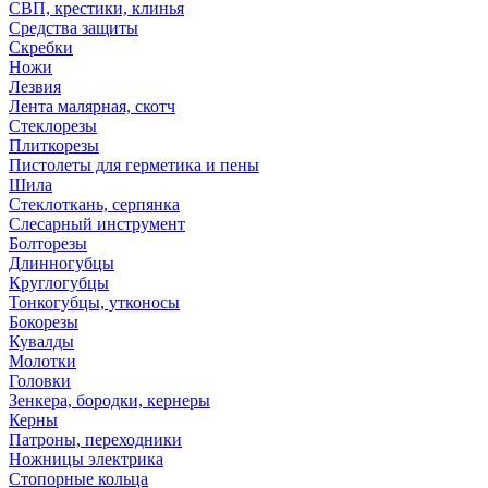
СВП, крестики, клинья
Средства защиты
Скребки
Ножи
Лезвия
Лента малярная, скотч
Стеклорезы
Плиткорезы
Пистолеты для герметика и пены
Шила
Стеклоткань, серпянка
Слесарный инструмент
Болторезы
Длинногубцы
Круглогубцы
Тонкогубцы, утконосы
Бокорезы
Кувалды
Молотки
Головки
Зенкера, бородки, кернеры
Керны
Патроны, переходники
Ножницы электрика
Стопорные кольца