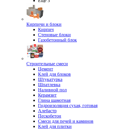
Ещё 3
Кирпичи и блоки
Кирпич
Стеновые блоки
Газобетонный блок
Строительные смеси
Цемент
Клей для блоков
Штукатурка
Шпатлевка
Наливной пол
Керамзит
Глина шамотная
Гидроизоляция сухая, готовая
Алебастр
Пескобетон
Смеси для печей и каминов
Клей для плитки