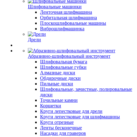
Шлифовальные машинки
Ленточная шлифмашина
Орбитальная шлифмашина
Плоскошлифовальные машины
Виброшлифмашинка
Дрели
Абразивно-шлифовальный инструмент
Шлифовальная бумага
Шлифовальные губки
Алмазные диски
Обдирочные диски
Пильные диски
Шлифовальные, зачистные, полировальные
диски
Точильные камни
Корщетки
Круги лепестковые для дрели
Круги лепестковые для шлифмашины
Круги отрезные
Ленты бесконечные
Насадки для граверов