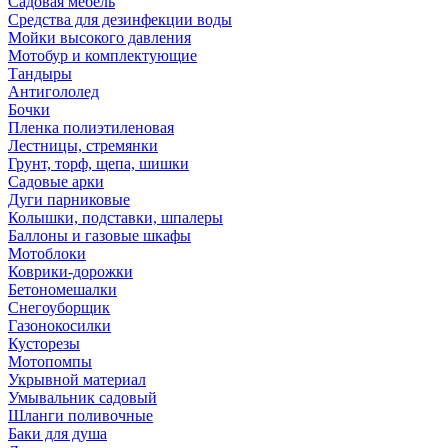
Садовая мебель
Средства для дезинфекции воды
Мойки высокого давления
Мотобур и комплектующие
Тандыры
Антигололед
Бочки
Пленка полиэтиленовая
Лестницы, стремянки
Грунт, торф, щепа, шишки
Садовые арки
Дуги парниковые
Колышки, подставки, шпалеры
Баллоны и газовые шкафы
Мотоблоки
Коврики-дорожки
Бетономешалки
Снегоуборщик
Газонокосилки
Кусторезы
Мотопомпы
Укрывной материал
Умывальник садовый
Шланги поливочные
Баки для душа