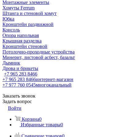
Монтажные элементы
Хомуты Ferrum
Штанга и стеновой хомут
Юбка
Кронштейн раздвижной
Консоль
Опора напольная
Крышная разделка
Кронштейн стеновой
Потолочно-проходные устройства
Минерит, листовой асбест, базальт
Дымник
Дрова и брикеты
+7 965 283 8466
+7 965 283 8466
интернет-магазин
+7 977 760 0545
многоканальный
Заказать звонок
Задать вопрос
Войти
Корзина
0
Избранные товары
0
Сравнение товаров
0