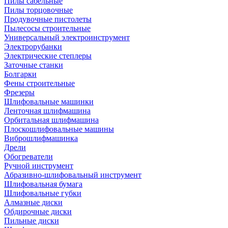
Пилы сабельные
Пилы торцовочные
Продувочные пистолеты
Пылесосы строительные
Универсальный электроинструмент
Электрорубанки
Электрические степлеры
Заточные станки
Болгарки
Фены строительные
Фрезеры
Шлифовальные машинки
Ленточная шлифмашина
Орбитальная шлифмашина
Плоскошлифовальные машины
Виброшлифмашинка
Дрели
Обогреватели
Ручной инструмент
Абразивно-шлифовальный инструмент
Шлифовальная бумага
Шлифовальные губки
Алмазные диски
Обдирочные диски
Пильные диски