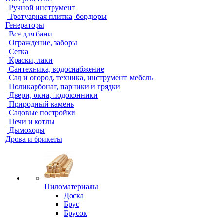
Ручной инструмент
Тротуарная плитка, бордюры
Генераторы
Все для бани
Ограждение, заборы
Сетка
Краски, лаки
Сантехника, водоснабжение
Сад и огород, техника, инструмент, мебель
Поликарбонат, парники и грядки
Двери, окна, подоконники
Природный камень
Садовые постройки
Печи и котлы
Дымоходы
Дрова и брикеты
Пиломатериалы
Доска
Брус
Брусок