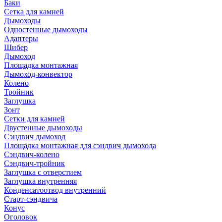
Баки
Сетка для камней
Дымоходы
Одностенные дымоходы
Адаптеры
Шибер
Дымоход
Площадка монтажная
Дымоход-конвектор
Колено
Тройник
Заглушка
Зонт
Сетки для камней
Двустенные дымоходы
Сэндвич дымоход
Площадка монтажная для сэндвич дымохода
Сэндвич-колено
Сэндвич-тройник
Заглушка с отверстием
Заглушка внутренняя
Конденсатоотвод внутренний
Старт-сэндвича
Конус
Оголовок