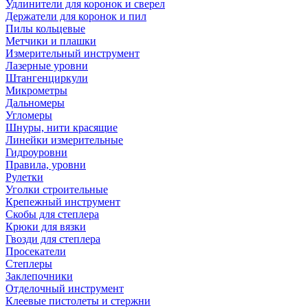
Удлинители для коронок и сверел
Держатели для коронок и пил
Пилы кольцевые
Метчики и плашки
Измерительный инструмент
Лазерные уровни
Штангенциркули
Микрометры
Дальномеры
Угломеры
Шнуры, нити красящие
Линейки измерительные
Гидроуровни
Правила, уровни
Рулетки
Уголки строительные
Крепежный инструмент
Скобы для степлера
Крюки для вязки
Гвозди для степлера
Просекатели
Степлеры
Заклепочники
Отделочный инструмент
Клеевые пистолеты и стержни