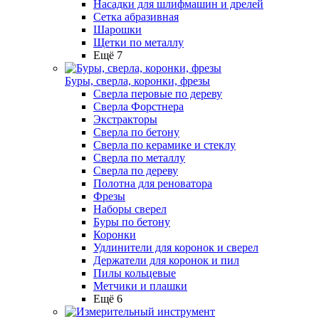
Насадки для шлифмашин и дрелей
Сетка абразивная
Шарошки
Щетки по металлу
Ещё 7
Буры, сверла, коронки, фрезы
Сверла перовые по дереву
Сверла Форстнера
Экстракторы
Сверла по бетону
Сверла по керамике и стеклу
Сверла по металлу
Сверла по дереву
Полотна для реноватора
Фрезы
Наборы сверел
Буры по бетону
Коронки
Удлинители для коронок и сверел
Держатели для коронок и пил
Пилы кольцевые
Метчики и плашки
Ещё 6