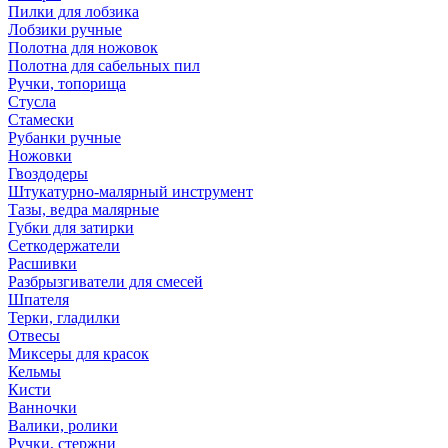
Пилки для лобзика
Лобзики ручные
Полотна для ножовок
Полотна для сабельных пил
Ручки, топорища
Стусла
Стамески
Рубанки ручные
Ножовки
Гвоздодеры
Штукатурно-малярный инструмент
Тазы, ведра малярные
Губки для затирки
Сеткодержатели
Расшивки
Разбрызгиватели для смесей
Шпателя
Терки, гладилки
Отвесы
Миксеры для красок
Кельмы
Кисти
Ванночки
Валики, ролики
Ручки, стержни