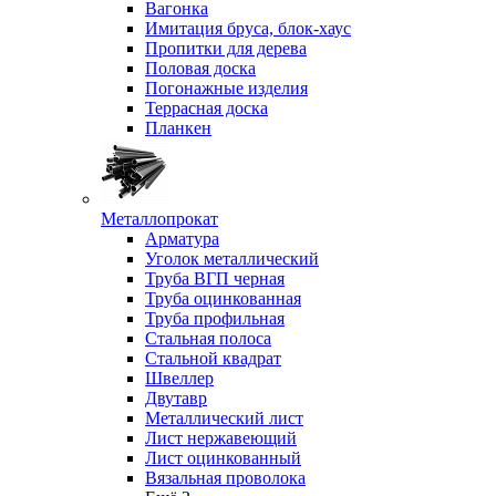
Вагонка
Имитация бруса, блок-хаус
Пропитки для дерева
Половая доска
Погонажные изделия
Террасная доска
Планкен
Металлопрокат
Арматура
Уголок металлический
Труба ВГП черная
Труба оцинкованная
Труба профильная
Стальная полоса
Стальной квадрат
Швеллер
Двутавр
Металлический лист
Лист нержавеющий
Лист оцинкованный
Вязальная проволока