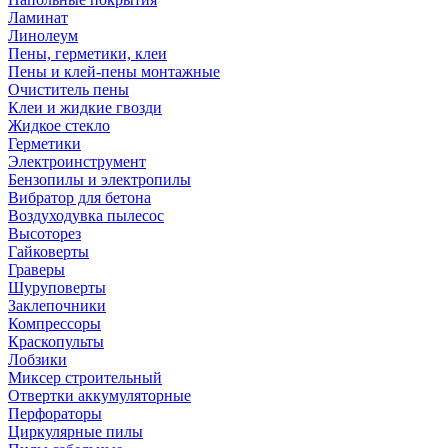
Ламинат
Линолеум
Пены, герметики, клеи
Пены и клей-пены монтажные
Очиститель пены
Клеи и жидкие гвозди
Жидкое стекло
Герметики
Электроинструмент
Бензопилы и электропилы
Вибратор для бетона
Воздуходувка пылесос
Высоторез
Гайковерты
Граверы
Шуруповерты
Заклепочники
Компрессоры
Краскопульты
Лобзики
Миксер строительный
Отвертки аккумуляторные
Перфораторы
Циркулярные пилы