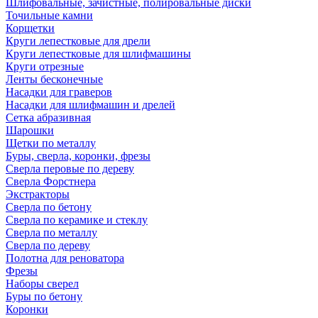
Шлифовальные, зачистные, полировальные диски
Точильные камни
Корщетки
Круги лепестковые для дрели
Круги лепестковые для шлифмашины
Круги отрезные
Ленты бесконечные
Насадки для граверов
Насадки для шлифмашин и дрелей
Сетка абразивная
Шарошки
Щетки по металлу
Буры, сверла, коронки, фрезы
Сверла перовые по дереву
Сверла Форстнера
Экстракторы
Сверла по бетону
Сверла по керамике и стеклу
Сверла по металлу
Сверла по дереву
Полотна для реноватора
Фрезы
Наборы сверел
Буры по бетону
Коронки