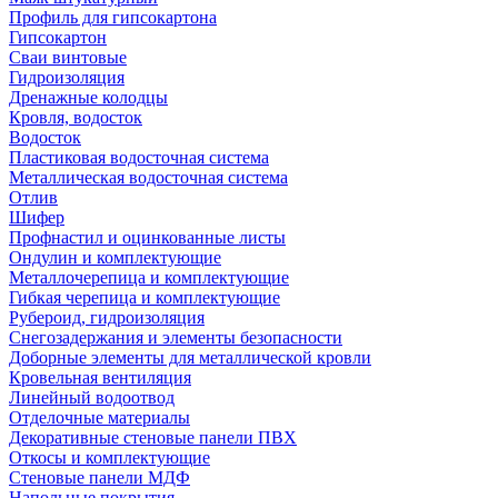
Профиль для гипсокартона
Гипсокартон
Сваи винтовые
Гидроизоляция
Дренажные колодцы
Кровля, водосток
Водосток
Пластиковая водосточная система
Металлическая водосточная система
Отлив
Шифер
Профнастил и оцинкованные листы
Ондулин и комплектующие
Металлочерепица и комплектующие
Гибкая черепица и комплектующие
Рубероид, гидроизоляция
Снегозадержания и элементы безопасности
Доборные элементы для металлической кровли
Кровельная вентиляция
Линейный водоотвод
Отделочные материалы
Декоративные стеновые панели ПВХ
Откосы и комплектующие
Стеновые панели МДФ
Напольные покрытия