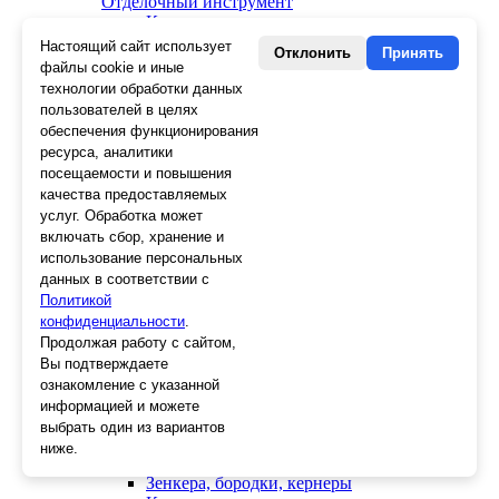
Отделочный инструмент
Клеевые пистолеты и стержни
СВП, крестики, клинья
Настоящий сайт использует
Отклонить
Принять
Средства защиты
файлы cookie и иные
Скребки
технологии обработки данных
Ножи
пользователей в целях
Лезвия
обеспечения функционирования
Лента малярная, скотч
ресурса, аналитики
Стеклорезы
посещаемости и повышения
Плиткорезы
качества предоставляемых
Пистолеты для герметика и пены
услуг. Обработка может
Шила
включать сбор, хранение и
Стеклоткань, серпянка
использование персональных
Ещё 2
данных в соответствии с
Политикой
Слесарный инструмент
конфиденциальности
Болторезы
.
Длинногубцы
Продолжая работу с сайтом,
Круглогубцы
Вы подтверждаете
Тонкогубцы, утконосы
ознакомление с указанной
Бокорезы
информацией и можете
Кувалды
выбрать один из вариантов
Молотки
ниже.
Головки
Зенкера, бородки, кернеры