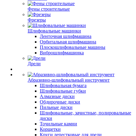
Фены строительные
Фрезеры
Шлифовальные машинки
Ленточная шлифмашина
Орбитальная шлифмашина
Плоскошлифовальные машины
Виброшлифмашинка
Дрели
Абразивно-шлифовальный инструмент
Шлифовальная бумага
Шлифовальные губки
Алмазные диски
Обдирочные диски
Пильные диски
Шлифовальные, зачистные, полировальные
диски
Точильные камни
Корщетки
Круги лепестковые для дрели