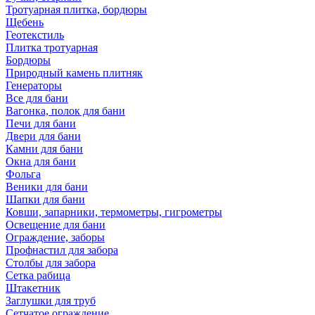
Тротуарная плитка, бордюры
Щебень
Геотекстиль
Плитка тротуарная
Бордюры
Природный камень плитняк
Генераторы
Все для бани
Вагонка, полок для бани
Печи для бани
Двери для бани
Камни для бани
Окна для бани
Фольга
Веники для бани
Шапки для бани
Ковши, запарники, термометры, гигрометры
Освещение для бани
Ограждение, заборы
Профнастил для забора
Столбы для забора
Сетка рабица
Штакетник
Заглушки для труб
Сетчатое ограждение