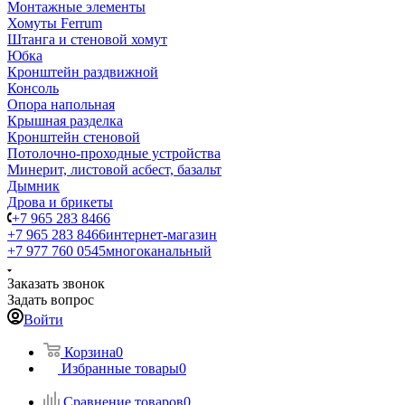
Монтажные элементы
Хомуты Ferrum
Штанга и стеновой хомут
Юбка
Кронштейн раздвижной
Консоль
Опора напольная
Крышная разделка
Кронштейн стеновой
Потолочно-проходные устройства
Минерит, листовой асбест, базальт
Дымник
Дрова и брикеты
+7 965 283 8466
+7 965 283 8466
интернет-магазин
+7 977 760 0545
многоканальный
Заказать звонок
Задать вопрос
Войти
Корзина
0
Избранные товары
0
Сравнение товаров
0