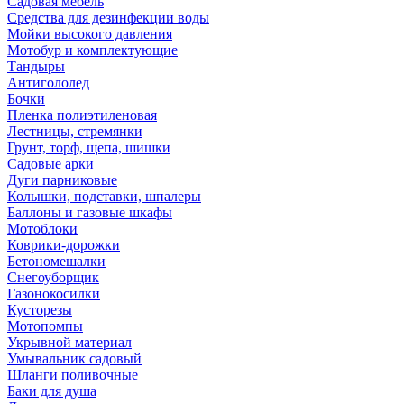
Садовая мебель
Средства для дезинфекции воды
Мойки высокого давления
Мотобур и комплектующие
Тандыры
Антигололед
Бочки
Пленка полиэтиленовая
Лестницы, стремянки
Грунт, торф, щепа, шишки
Садовые арки
Дуги парниковые
Колышки, подставки, шпалеры
Баллоны и газовые шкафы
Мотоблоки
Коврики-дорожки
Бетономешалки
Снегоуборщик
Газонокосилки
Кусторезы
Мотопомпы
Укрывной материал
Умывальник садовый
Шланги поливочные
Баки для душа