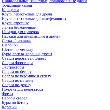
Шлифовальные, зачистные, полировальные диски
Точильные камни
Корщетки
Круги лепестковые для дрели
Круги лепестковые для шлифмашины
Круги отрезные
Ленты бесконечные
Насадки для граверов
Насадки для шлифмашин и дрелей
Сетка абразивная
Шарошки
Щетки по металлу
Буры, сверла, коронки, фрезы
Сверла перовые по дереву
Сверла Форстнера
Экстракторы
Сверла по бетону
Сверла по керамике и стеклу
Сверла по металлу
Сверла по дереву
Полотна для реноватора
Фрезы
Наборы сверел
Буры по бетону
Коронки