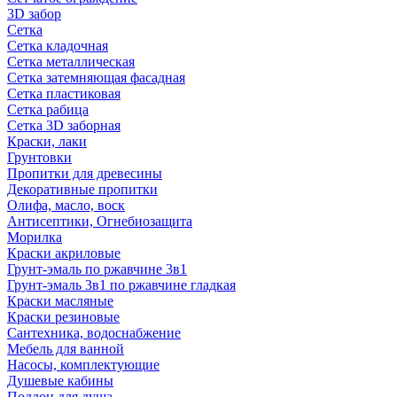
3D забор
Сетка
Сетка кладочная
Сетка металлическая
Сетка затемняющая фасадная
Сетка пластиковая
Сетка рабица
Сетка 3D заборная
Краски, лаки
Грунтовки
Пропитки для древесины
Декоративные пропитки
Олифа, масло, воск
Антисептики, Огнебиозащита
Морилка
Краски акриловые
Грунт-эмаль по ржавчине 3в1
Грунт-эмаль 3в1 по ржавчине гладкая
Краски масляные
Краски резиновые
Сантехника, водоснабжение
Мебель для ванной
Насосы, комплектующие
Душевые кабины
Поддон для душа