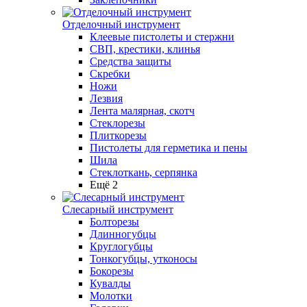
Отделочный инструмент
Клеевые пистолеты и стержни
СВП, крестики, клинья
Средства защиты
Скребки
Ножи
Лезвия
Лента малярная, скотч
Стеклорезы
Плиткорезы
Пистолеты для герметика и пены
Шила
Стеклоткань, серпянка
Ещё 2
Слесарный инструмент
Болторезы
Длинногубцы
Круглогубцы
Тонкогубцы, утконосы
Бокорезы
Кувалды
Молотки