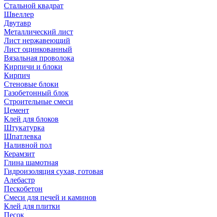
Стальной квадрат
Швеллер
Двутавр
Металлический лист
Лист нержавеющий
Лист оцинкованный
Вязальная проволока
Кирпичи и блоки
Кирпич
Стеновые блоки
Газобетонный блок
Строительные смеси
Цемент
Клей для блоков
Штукатурка
Шпатлевка
Наливной пол
Керамзит
Глина шамотная
Гидроизоляция сухая, готовая
Алебастр
Пескобетон
Смеси для печей и каминов
Клей для плитки
Песок