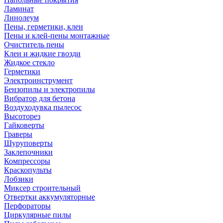
Ламинат
Линолеум
Пены, герметики, клеи
Пены и клей-пены монтажные
Очиститель пены
Клеи и жидкие гвозди
Жидкое стекло
Герметики
Электроинструмент
Бензопилы и электропилы
Вибратор для бетона
Воздуходувка пылесос
Высоторез
Гайковерты
Граверы
Шуруповерты
Заклепочники
Компрессоры
Краскопульты
Лобзики
Миксер строительный
Отвертки аккумуляторные
Перфораторы
Циркулярные пилы