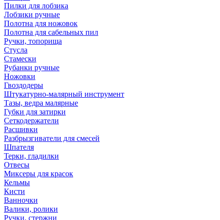
Пилки для лобзика
Лобзики ручные
Полотна для ножовок
Полотна для сабельных пил
Ручки, топорища
Стусла
Стамески
Рубанки ручные
Ножовки
Гвоздодеры
Штукатурно-малярный инструмент
Тазы, ведра малярные
Губки для затирки
Сеткодержатели
Расшивки
Разбрызгиватели для смесей
Шпателя
Терки, гладилки
Отвесы
Миксеры для красок
Кельмы
Кисти
Ванночки
Валики, ролики
Ручки, стержни