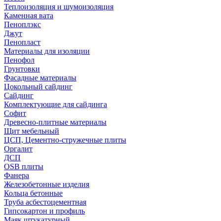
Теплоизоляция и шумоизоляция
Каменная вата
Пеноплэкс
Джут
Пенопласт
Материалы для изоляции
Пенофол
Грунтовки
Фасадные материалы
Цокольный сайдинг
Сайдинг
Комплектующие для сайдинга
Софит
Древесно-плитные материалы
Щит мебельный
ЦСП, Цементно-стружечные плиты
Оргалит
ДСП
OSB плиты
Фанера
Железобетонные изделия
Кольца бетонные
Труба асбестоцементная
Гипсокартон и профиль
Маяк штукатурный