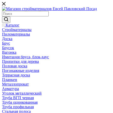
Каталог
Стройматериалы
Пиломатериалы
Доска
Брус
Брусок
Вагонка
Имитация бруса, блок-хаус
Пропитки для дерева
Половая доска
Погонажные изделия
Террасная доска
Планкен
Металлопрокат
Арматура
Уголок металлический
Труба ВГП черная
Труба оцинкованная
Труба профильная
Стальная полоса