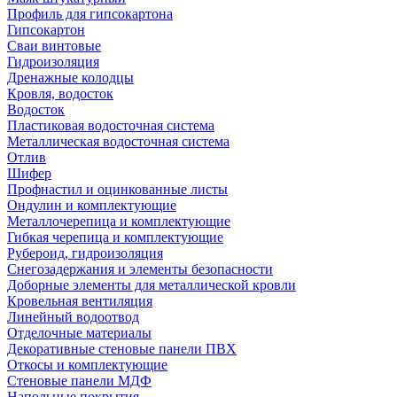
Профиль для гипсокартона
Гипсокартон
Сваи винтовые
Гидроизоляция
Дренажные колодцы
Кровля, водосток
Водосток
Пластиковая водосточная система
Металлическая водосточная система
Отлив
Шифер
Профнастил и оцинкованные листы
Ондулин и комплектующие
Металлочерепица и комплектующие
Гибкая черепица и комплектующие
Рубероид, гидроизоляция
Снегозадержания и элементы безопасности
Доборные элементы для металлической кровли
Кровельная вентиляция
Линейный водоотвод
Отделочные материалы
Декоративные стеновые панели ПВХ
Откосы и комплектующие
Стеновые панели МДФ
Напольные покрытия