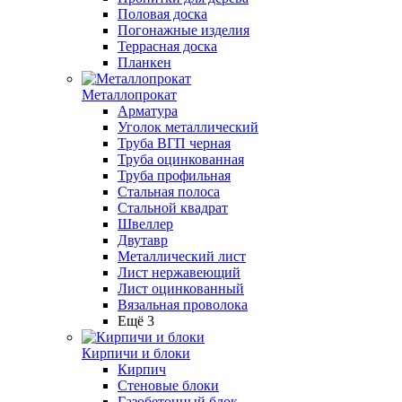
Половая доска
Погонажные изделия
Террасная доска
Планкен
Металлопрокат
Арматура
Уголок металлический
Труба ВГП черная
Труба оцинкованная
Труба профильная
Стальная полоса
Стальной квадрат
Швеллер
Двутавр
Металлический лист
Лист нержавеющий
Лист оцинкованный
Вязальная проволока
Ещё 3
Кирпичи и блоки
Кирпич
Стеновые блоки
Газобетонный блок