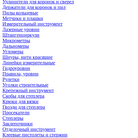
Удлинители для коронок и сверел
Держатели для коронок и пил
Пилы кольцевые
Метчики и плашки
Измерительный инструмент
Лазерные уровни
Штангенциркули
Микрометры
Дальномеры
Угломеры
Шнуры, нити красящие
Линейки измерительные
Гидроуровни
Правила, уровни
Рулетки
Уголки строительные
Крепежный инструмент
Скобы для степлера
Крюки для вязки
Гвозди для степлера
Просекатели
Степлеры
Заклепочники
Отделочный инструмент
Клеевые пистолеты и стержни