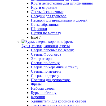
Круги лепестковые для шлифмашины
Круги отрезные
Ленты бесконечные
Насадки для граверов
Насадки для шлифмашин и дрелей
Сетка абразивная
Шарошки
Щетки по металлу
Ещё 7
Буры, сверла, коронки, фрезы
Сверла перовые по дереву
Сверла Форстнера
Экстракторы
Сверла по бетону
Сверла по керамике и стеклу
Сверла по металлу
Сверла по дереву
Полотна для реноватора
Фрезы
Наборы сверел
Буры по бетону
Коронки
Удлинители для коронок и сверел
Держатели для коронок и пил