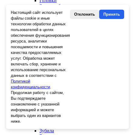
Головки
Зенкера, бородки, кернеры
Керны
Настоящий сайт использует
Отклонить
Принять
Патроны, переходники
файлы cookie и иные
Ножницы электрика
технологии обработки данных
Стопорные кольца
пользователей в целях
Съемники стопорных колец
обеспечения функционирования
Пинцеты
ресурса, аналитики
Магниты
посещаемости и повышения
Клещи для изоляции
качества предоставляемых
Кабелерезы
услуг. Обработка может
Гайкорезы
включать сбор, хранение и
Зажимы ручные
использование персональных
Подшипники
данных в соответствии с
Тиски
Политикой
Струбцины
конфиденциальности
Плоскогубцы
.
Отвертки
Продолжая работу с сайтом,
Ножницы по металлу
Вы подтверждаете
Напильники, рашпили
ознакомление с указанной
Наборы инструментов
информацией и можете
Кусачки
выбрать один из вариантов
Ключи
ниже.
Клещи
Зубила