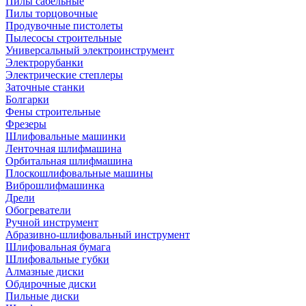
Пилы сабельные
Пилы торцовочные
Продувочные пистолеты
Пылесосы строительные
Универсальный электроинструмент
Электрорубанки
Электрические степлеры
Заточные станки
Болгарки
Фены строительные
Фрезеры
Шлифовальные машинки
Ленточная шлифмашина
Орбитальная шлифмашина
Плоскошлифовальные машины
Виброшлифмашинка
Дрели
Обогреватели
Ручной инструмент
Абразивно-шлифовальный инструмент
Шлифовальная бумага
Шлифовальные губки
Алмазные диски
Обдирочные диски
Пильные диски