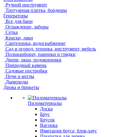
Ручной инструмент
Тротуарная плитка, бордюры
Генераторы
Все для бани
Ограждение, заборы
Сетка
Краски, лаки
Сантехника, водоснабжение
Сад и огород, техника, инструмент, мебель
Поликарбонат, парники и грядки
Двери, окна, подоконники
Природный камень
Садовые постройки
Печи и котлы
Дымоходы
Дрова и брикеты
Пиломатериалы
Доска
Брус
Брусок
Вагонка
Имитация бруса, блок-хаус
Пропитки для дерева