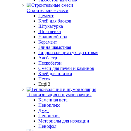
Строительные смеси
Цемент
Клей для блоков
Штукатурка
Шпатлевка
Наливной пол
Керамзит
Глина шамотная
Гидроизоляция сухая, готовая
Алебастр
Пескобетон
Смеси для печей и каминов
Клей для плитки
Песок
Ещё 3
Теплоизоляция и шумоизоляция
Каменная вата
Пеноплэкс
Джут
Пенопласт
Материалы для изоляции
Пенофол