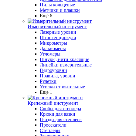
Пилы кольцевые
Метчики и плашки
Ещё 6
Измерительный инструмент
Лазерные уровни
Штангенциркули
Микрометры
Дальномеры
Угломеры
Шнуры, нити красящие
Линейки измерительные
Гидроуровни
Правила, уровни
Рулетки
Уголки строительные
Ещё 1
Крепежный инструмент
Скобы для степлера
Крюки для вязки
Гвозди для степлера
Просекатели
Степлеры
Заклепочники