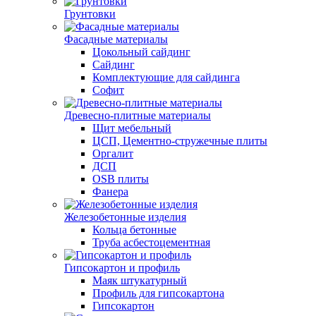
Грунтовки
Фасадные материалы
Цокольный сайдинг
Сайдинг
Комплектующие для сайдинга
Софит
Древесно-плитные материалы
Щит мебельный
ЦСП, Цементно-стружечные плиты
Оргалит
ДСП
OSB плиты
Фанера
Железобетонные изделия
Кольца бетонные
Труба асбестоцементная
Гипсокартон и профиль
Маяк штукатурный
Профиль для гипсокартона
Гипсокартон