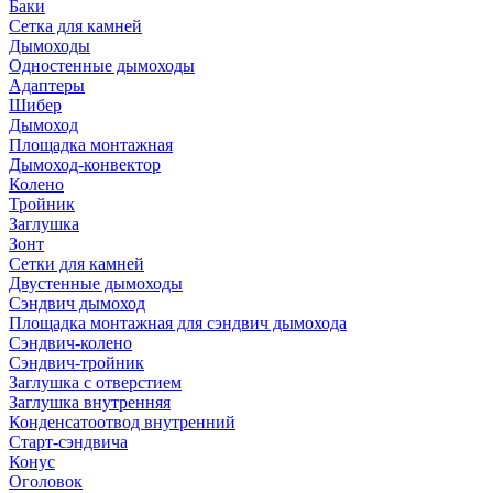
Баки
Сетка для камней
Дымоходы
Одностенные дымоходы
Адаптеры
Шибер
Дымоход
Площадка монтажная
Дымоход-конвектор
Колено
Тройник
Заглушка
Зонт
Сетки для камней
Двустенные дымоходы
Сэндвич дымоход
Площадка монтажная для сэндвич дымохода
Сэндвич-колено
Сэндвич-тройник
Заглушка с отверстием
Заглушка внутренняя
Конденсатоотвод внутренний
Старт-сэндвича
Конус
Оголовок