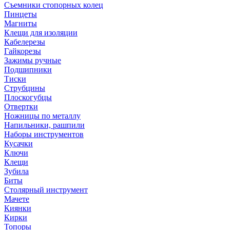
Съемники стопорных колец
Пинцеты
Магниты
Клещи для изоляции
Кабелерезы
Гайкорезы
Зажимы ручные
Подшипники
Тиски
Струбцины
Плоскогубцы
Отвертки
Ножницы по металлу
Напильники, рашпили
Наборы инструментов
Кусачки
Ключи
Клещи
Зубила
Биты
Столярный инструмент
Мачете
Киянки
Кирки
Топоры