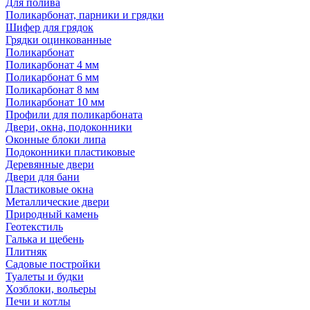
Для полива
Поликарбонат, парники и грядки
Шифер для грядок
Грядки оцинкованные
Поликарбонат
Поликарбонат 4 мм
Поликарбонат 6 мм
Поликарбонат 8 мм
Поликарбонат 10 мм
Профили для поликарбоната
Двери, окна, подоконники
Оконные блоки липа
Подоконники пластиковые
Деревянные двери
Двери для бани
Пластиковые окна
Металлические двери
Природный камень
Геотекстиль
Галька и щебень
Плитняк
Садовые постройки
Туалеты и будки
Хозблоки, вольеры
Печи и котлы