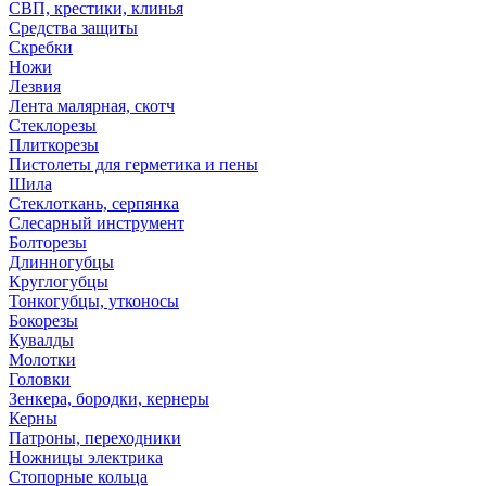
СВП, крестики, клинья
Средства защиты
Скребки
Ножи
Лезвия
Лента малярная, скотч
Стеклорезы
Плиткорезы
Пистолеты для герметика и пены
Шила
Стеклоткань, серпянка
Слесарный инструмент
Болторезы
Длинногубцы
Круглогубцы
Тонкогубцы, утконосы
Бокорезы
Кувалды
Молотки
Головки
Зенкера, бородки, кернеры
Керны
Патроны, переходники
Ножницы электрика
Стопорные кольца