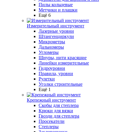
Пилы кольцевые
Метчики и плашки
Ещё 6
Измерительный инструмент
Лазерные уровни
Штангенциркули
Микрометры
Дальномеры
Угломеры
Шнуры, нити красящие
Линейки измерительные
Гидроуровни
Правила, уровни
Рулетки
Уголки строительные
Ещё 1
Крепежный инструмент
Скобы для степлера
Крюки для вязки
Гвозди для степлера
Просекатели
Степлеры
Заклепочники