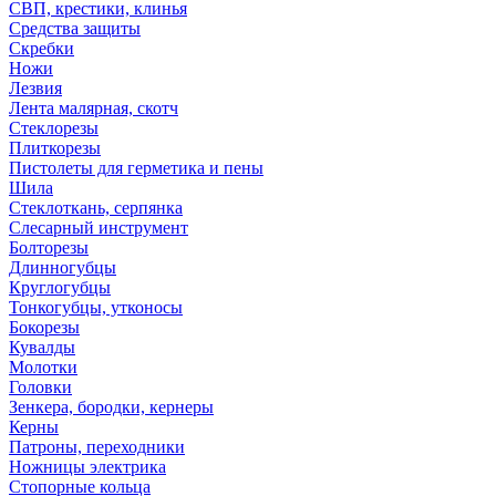
СВП, крестики, клинья
Средства защиты
Скребки
Ножи
Лезвия
Лента малярная, скотч
Стеклорезы
Плиткорезы
Пистолеты для герметика и пены
Шила
Стеклоткань, серпянка
Слесарный инструмент
Болторезы
Длинногубцы
Круглогубцы
Тонкогубцы, утконосы
Бокорезы
Кувалды
Молотки
Головки
Зенкера, бородки, кернеры
Керны
Патроны, переходники
Ножницы электрика
Стопорные кольца