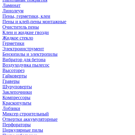
Ламинат
Линолеум
Пены, герметики, клеи
Пены и клей-пены монтажные
Очиститель пены
Клеи и жидкие гвозди
Жидкое стекло
Герметики
Электроинструмент
Бензопилы и электропилы
Вибратор для бетона
Воздуходувка пылесос
Высоторез
Гайковерты
Граверы
Шуруповерты
Заклепочники
Компрессоры
Краскопульты
Лобзики
Миксер строительный
Отвертки аккумуляторные
Перфораторы
Циркулярные пилы