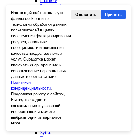
Головки
Зенкера, бородки, кернеры
Керны
Настоящий сайт использует
Отклонить
Принять
Патроны, переходники
файлы cookie и иные
Ножницы электрика
технологии обработки данных
Стопорные кольца
пользователей в целях
Съемники стопорных колец
обеспечения функционирования
Пинцеты
ресурса, аналитики
Магниты
посещаемости и повышения
Клещи для изоляции
качества предоставляемых
Кабелерезы
услуг. Обработка может
Гайкорезы
включать сбор, хранение и
Зажимы ручные
использование персональных
Подшипники
данных в соответствии с
Тиски
Политикой
Струбцины
конфиденциальности
Плоскогубцы
.
Отвертки
Продолжая работу с сайтом,
Ножницы по металлу
Вы подтверждаете
Напильники, рашпили
ознакомление с указанной
Наборы инструментов
информацией и можете
Кусачки
выбрать один из вариантов
Ключи
ниже.
Клещи
Зубила