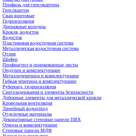
Профиль для гипсокартона
Гипсокартон
Сваи винтовые
Гидроизоляция
Дренажные колодцы
Кровля, водосток
Водосток
Пластиковая водосточная система
Металлическая водосточная система
Отлив
Шифер
Профнастил и оцинкованные листы
Ондулин и комплектующие
Металлочерепица и комплектующие
Гибкая черепица и комплектующие
Рубероид, гидроизоляция
Снегозадержания и элементы безопасности
Доборные элементы для металлической кровли
Кровельная вентиляция
Линейный водоотвод
Отделочные материалы
Декоративные стеновые панели ПВХ
Откосы и комплектующие
Стеновые панели МДФ
Напольные покрытия