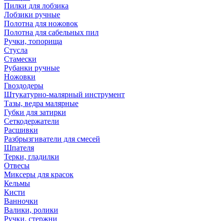
Пилки для лобзика
Лобзики ручные
Полотна для ножовок
Полотна для сабельных пил
Ручки, топорища
Стусла
Стамески
Рубанки ручные
Ножовки
Гвоздодеры
Штукатурно-малярный инструмент
Тазы, ведра малярные
Губки для затирки
Сеткодержатели
Расшивки
Разбрызгиватели для смесей
Шпателя
Терки, гладилки
Отвесы
Миксеры для красок
Кельмы
Кисти
Ванночки
Валики, ролики
Ручки, стержни