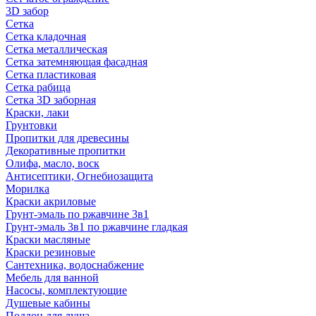
3D забор
Сетка
Сетка кладочная
Сетка металлическая
Сетка затемняющая фасадная
Сетка пластиковая
Сетка рабица
Сетка 3D заборная
Краски, лаки
Грунтовки
Пропитки для древесины
Декоративные пропитки
Олифа, масло, воск
Антисептики, Огнебиозащита
Морилка
Краски акриловые
Грунт-эмаль по ржавчине 3в1
Грунт-эмаль 3в1 по ржавчине гладкая
Краски масляные
Краски резиновые
Сантехника, водоснабжение
Мебель для ванной
Насосы, комплектующие
Душевые кабины
Поддон для душа