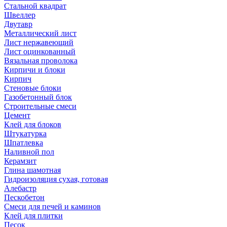
Стальной квадрат
Швеллер
Двутавр
Металлический лист
Лист нержавеющий
Лист оцинкованный
Вязальная проволока
Кирпичи и блоки
Кирпич
Стеновые блоки
Газобетонный блок
Строительные смеси
Цемент
Клей для блоков
Штукатурка
Шпатлевка
Наливной пол
Керамзит
Глина шамотная
Гидроизоляция сухая, готовая
Алебастр
Пескобетон
Смеси для печей и каминов
Клей для плитки
Песок