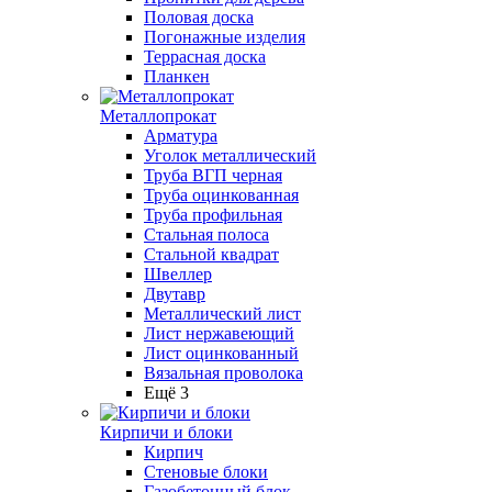
Половая доска
Погонажные изделия
Террасная доска
Планкен
Металлопрокат
Арматура
Уголок металлический
Труба ВГП черная
Труба оцинкованная
Труба профильная
Стальная полоса
Стальной квадрат
Швеллер
Двутавр
Металлический лист
Лист нержавеющий
Лист оцинкованный
Вязальная проволока
Ещё 3
Кирпичи и блоки
Кирпич
Стеновые блоки
Газобетонный блок