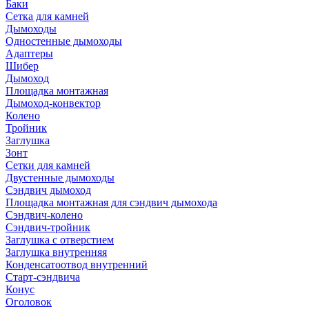
Баки
Сетка для камней
Дымоходы
Одностенные дымоходы
Адаптеры
Шибер
Дымоход
Площадка монтажная
Дымоход-конвектор
Колено
Тройник
Заглушка
Зонт
Сетки для камней
Двустенные дымоходы
Сэндвич дымоход
Площадка монтажная для сэндвич дымохода
Сэндвич-колено
Сэндвич-тройник
Заглушка с отверстием
Заглушка внутренняя
Конденсатоотвод внутренний
Старт-сэндвича
Конус
Оголовок