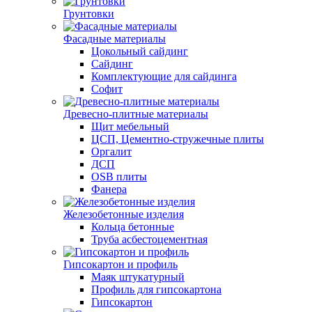
Грунтовки
Фасадные материалы
Цокольный сайдинг
Сайдинг
Комплектующие для сайдинга
Софит
Древесно-плитные материалы
Щит мебельный
ЦСП, Цементно-стружечные плиты
Оргалит
ДСП
OSB плиты
Фанера
Железобетонные изделия
Кольца бетонные
Труба асбестоцементная
Гипсокартон и профиль
Маяк штукатурный
Профиль для гипсокартона
Гипсокартон