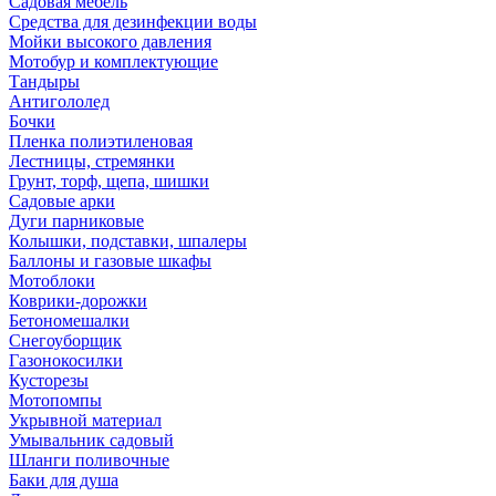
Садовая мебель
Средства для дезинфекции воды
Мойки высокого давления
Мотобур и комплектующие
Тандыры
Антигололед
Бочки
Пленка полиэтиленовая
Лестницы, стремянки
Грунт, торф, щепа, шишки
Садовые арки
Дуги парниковые
Колышки, подставки, шпалеры
Баллоны и газовые шкафы
Мотоблоки
Коврики-дорожки
Бетономешалки
Снегоуборщик
Газонокосилки
Кусторезы
Мотопомпы
Укрывной материал
Умывальник садовый
Шланги поливочные
Баки для душа