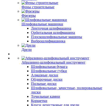
Фены строительные
Фрезеры
Шлифовальные машинки
Ленточная шлифмашина
Орбитальная шлифмашина
Плоскошлифовальные машины
Виброшлифмашинка
Дрели
Абразивно-шлифовальный инструмент
Шлифовальная бумага
Шлифовальные губки
Алмазные диски
Обдирочные диски
Пильные диски
Шлифовальные, зачистные, полировальные
диски
Точильные камни
Корщетки
Круги лепестковые для дрели