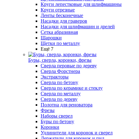
Круги лепестковые для шлифмашины
Круги отрезные
Ленты бесконечные
Насадки для граверов
Насадки для шлифмашин и дрелей
Сетка абразивная
Шарошки
Щетки по металлу
Ещё 7
Буры, сверла, коронки, фрезы
Сверла перовые по дереву
Сверла Форстнера
Экстракторы
Сверла по бетону
Сверла по керамике и стеклу
Сверла по металлу
Сверла по дереву
Полотна для реноватора
Фрезы
Наборы сверел
Буры по бетону
Коронки
Удлинители для коронок и сверел
Держатели для коронок и пил