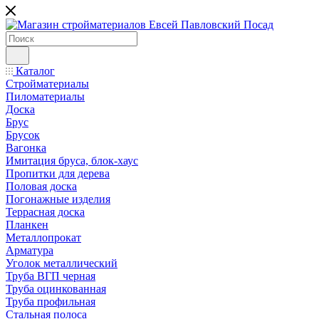
Каталог
Стройматериалы
Пиломатериалы
Доска
Брус
Брусок
Вагонка
Имитация бруса, блок-хаус
Пропитки для дерева
Половая доска
Погонажные изделия
Террасная доска
Планкен
Металлопрокат
Арматура
Уголок металлический
Труба ВГП черная
Труба оцинкованная
Труба профильная
Стальная полоса