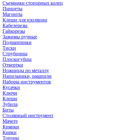
Съемники стопорных колец
Пинцеты
Магниты
Клещи для изоляции
Кабелерезы
Гайкорезы
Зажимы ручные
Подшипники
Тиски
Струбцины
Плоскогубцы
Отвертки
Ножницы по металлу
Напильники, рашпили
Наборы инструментов
Кусачки
Ключи
Клещи
Зубила
Биты
Столярный инструмент
Мачете
Киянки
Кирки
Топоры