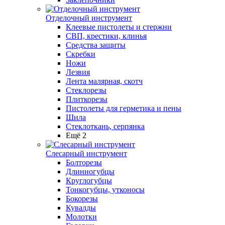
Отделочный инструмент
Клеевые пистолеты и стержни
СВП, крестики, клинья
Средства защиты
Скребки
Ножи
Лезвия
Лента малярная, скотч
Стеклорезы
Плиткорезы
Пистолеты для герметика и пены
Шила
Стеклоткань, серпянка
Ещё 2
Слесарный инструмент
Болторезы
Длинногубцы
Круглогубцы
Тонкогубцы, утконосы
Бокорезы
Кувалды
Молотки