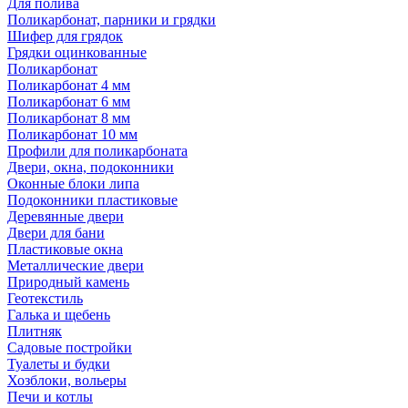
Для полива
Поликарбонат, парники и грядки
Шифер для грядок
Грядки оцинкованные
Поликарбонат
Поликарбонат 4 мм
Поликарбонат 6 мм
Поликарбонат 8 мм
Поликарбонат 10 мм
Профили для поликарбоната
Двери, окна, подоконники
Оконные блоки липа
Подоконники пластиковые
Деревянные двери
Двери для бани
Пластиковые окна
Металлические двери
Природный камень
Геотекстиль
Галька и щебень
Плитняк
Садовые постройки
Туалеты и будки
Хозблоки, вольеры
Печи и котлы