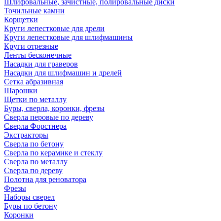
Шлифовальные, зачистные, полировальные диски
Точильные камни
Корщетки
Круги лепестковые для дрели
Круги лепестковые для шлифмашины
Круги отрезные
Ленты бесконечные
Насадки для граверов
Насадки для шлифмашин и дрелей
Сетка абразивная
Шарошки
Щетки по металлу
Буры, сверла, коронки, фрезы
Сверла перовые по дереву
Сверла Форстнера
Экстракторы
Сверла по бетону
Сверла по керамике и стеклу
Сверла по металлу
Сверла по дереву
Полотна для реноватора
Фрезы
Наборы сверел
Буры по бетону
Коронки