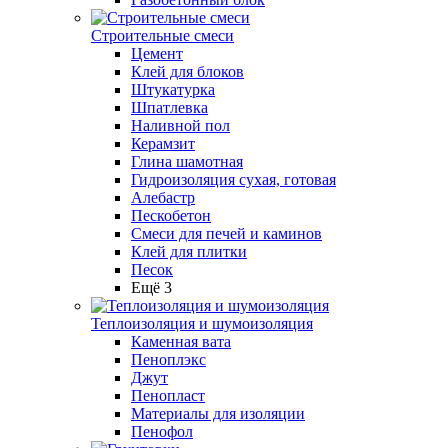
Строительные смеси
Цемент
Клей для блоков
Штукатурка
Шпатлевка
Наливной пол
Керамзит
Глина шамотная
Гидроизоляция сухая, готовая
Алебастр
Пескобетон
Смеси для печей и каминов
Клей для плитки
Песок
Ещё 3
Теплоизоляция и шумоизоляция
Каменная вата
Пеноплэкс
Джут
Пенопласт
Материалы для изоляции
Пенофол