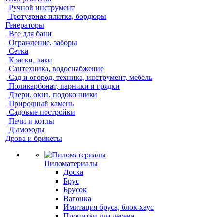
Ручной инструмент
Тротуарная плитка, бордюры
Генераторы
Все для бани
Ограждение, заборы
Сетка
Краски, лаки
Сантехника, водоснабжение
Сад и огород, техника, инструмент, мебель
Поликарбонат, парники и грядки
Двери, окна, подоконники
Природный камень
Садовые постройки
Печи и котлы
Дымоходы
Дрова и брикеты
Пиломатериалы
Доска
Брус
Брусок
Вагонка
Имитация бруса, блок-хаус
Пропитки для дерева