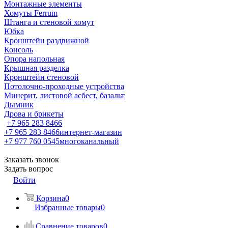
Монтажные элементы
Хомуты Ferrum
Штанга и стеновой хомут
Юбка
Кронштейн раздвижной
Консоль
Опора напольная
Крышная разделка
Кронштейн стеновой
Потолочно-проходные устройства
Минерит, листовой асбест, базальт
Дымник
Дрова и брикеты
+7 965 283 8466
+7 965 283 8466
интернет-магазин
+7 977 760 0545
многоканальный
Заказать звонок
Задать вопрос
Войти
Корзина
0
Избранные товары
0
Сравнение товаров
0