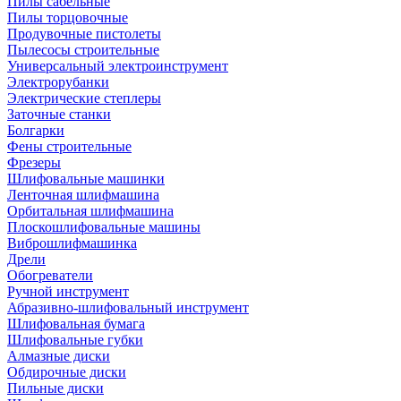
Пилы сабельные
Пилы торцовочные
Продувочные пистолеты
Пылесосы строительные
Универсальный электроинструмент
Электрорубанки
Электрические степлеры
Заточные станки
Болгарки
Фены строительные
Фрезеры
Шлифовальные машинки
Ленточная шлифмашина
Орбитальная шлифмашина
Плоскошлифовальные машины
Виброшлифмашинка
Дрели
Обогреватели
Ручной инструмент
Абразивно-шлифовальный инструмент
Шлифовальная бумага
Шлифовальные губки
Алмазные диски
Обдирочные диски
Пильные диски