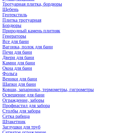
Тротуарная плитка, бордюры
Щебень
Геотекстиль
Плитка тротуарная
Бордюры
Природный камень плитняк
Генераторы
Все для бани
Вагонка, полок для бани
Печи для бани
Двери для бани
Камни для бани
Окна для бани
Фольга
Веники для бани
Шапки для бани
Ковши, запарники, термометры, гигрометры
Освещение для бани
Ограждение, заборы
Профнастил для забора
Столбы для забора
Сетка рабица
Штакетник
Заглушки для труб
Сетчатое ограждение