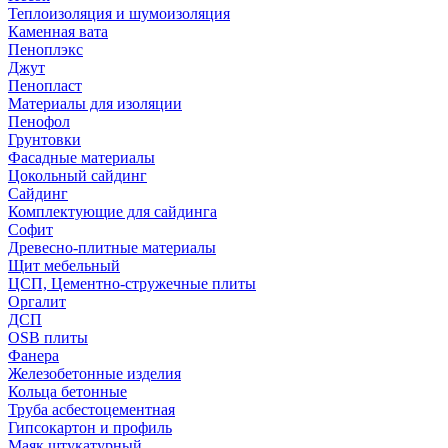
Теплоизоляция и шумоизоляция
Каменная вата
Пеноплэкс
Джут
Пенопласт
Материалы для изоляции
Пенофол
Грунтовки
Фасадные материалы
Цокольный сайдинг
Сайдинг
Комплектующие для сайдинга
Софит
Древесно-плитные материалы
Щит мебельный
ЦСП, Цементно-стружечные плиты
Оргалит
ДСП
OSB плиты
Фанера
Железобетонные изделия
Кольца бетонные
Труба асбестоцементная
Гипсокартон и профиль
Маяк штукатурный