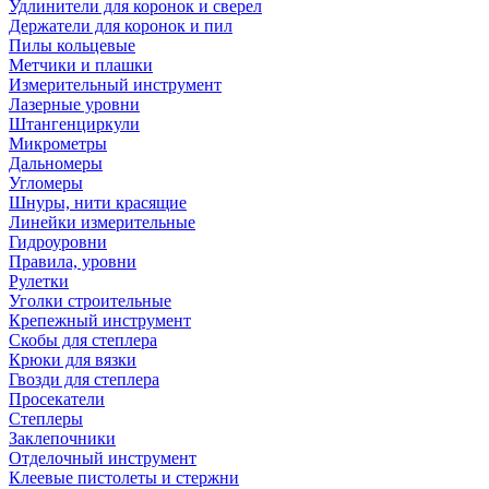
Удлинители для коронок и сверел
Держатели для коронок и пил
Пилы кольцевые
Метчики и плашки
Измерительный инструмент
Лазерные уровни
Штангенциркули
Микрометры
Дальномеры
Угломеры
Шнуры, нити красящие
Линейки измерительные
Гидроуровни
Правила, уровни
Рулетки
Уголки строительные
Крепежный инструмент
Скобы для степлера
Крюки для вязки
Гвозди для степлера
Просекатели
Степлеры
Заклепочники
Отделочный инструмент
Клеевые пистолеты и стержни