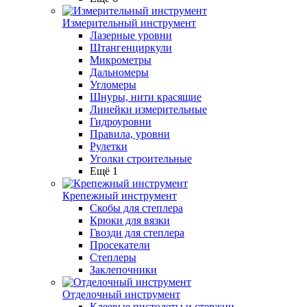
Измерительный инструмент
Лазерные уровни
Штангенциркули
Микрометры
Дальномеры
Угломеры
Шнуры, нити красящие
Линейки измерительные
Гидроуровни
Правила, уровни
Рулетки
Уголки строительные
Ещё 1
Крепежный инструмент
Скобы для степлера
Крюки для вязки
Гвозди для степлера
Просекатели
Степлеры
Заклепочники
Отделочный инструмент
Клеевые пистолеты и стержни