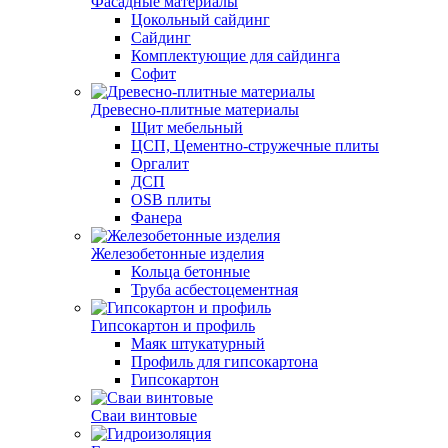
Фасадные материалы
Цокольный сайдинг
Сайдинг
Комплектующие для сайдинга
Софит
Древесно-плитные материалы
Щит мебельный
ЦСП, Цементно-стружечные плиты
Оргалит
ДСП
OSB плиты
Фанера
Железобетонные изделия
Кольца бетонные
Труба асбестоцементная
Гипсокартон и профиль
Маяк штукатурный
Профиль для гипсокартона
Гипсокартон
Сваи винтовые