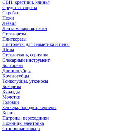
СВП, крестики, клинья
Средства защиты
Скребки
Ножи
Лезвия
Лента малярная, скотч
Стеклорезы
Плиткорезы
Пистолеты для герметика и пены
Шила
Стеклоткань, серпянка
Слесарный инструмент
Болторезы
Длинногубцы
Круглогубцы
Тонкогубцы, утконосы
Бокорезы
Кувалды
Молотки
Головки
Зенкера, бородки, кернеры
Керны
Патроны, переходники
Ножницы электрика
Стопорные кольца