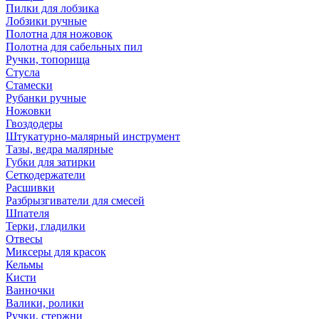
Пилки для лобзика
Лобзики ручные
Полотна для ножовок
Полотна для сабельных пил
Ручки, топорища
Стусла
Стамески
Рубанки ручные
Ножовки
Гвоздодеры
Штукатурно-малярный инструмент
Тазы, ведра малярные
Губки для затирки
Сеткодержатели
Расшивки
Разбрызгиватели для смесей
Шпателя
Терки, гладилки
Отвесы
Миксеры для красок
Кельмы
Кисти
Ванночки
Валики, ролики
Ручки, стержни