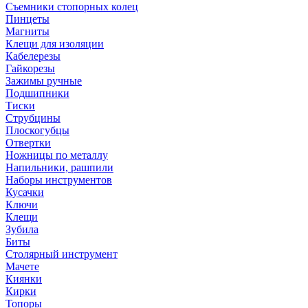
Съемники стопорных колец
Пинцеты
Магниты
Клещи для изоляции
Кабелерезы
Гайкорезы
Зажимы ручные
Подшипники
Тиски
Струбцины
Плоскогубцы
Отвертки
Ножницы по металлу
Напильники, рашпили
Наборы инструментов
Кусачки
Ключи
Клещи
Зубила
Биты
Столярный инструмент
Мачете
Киянки
Кирки
Топоры