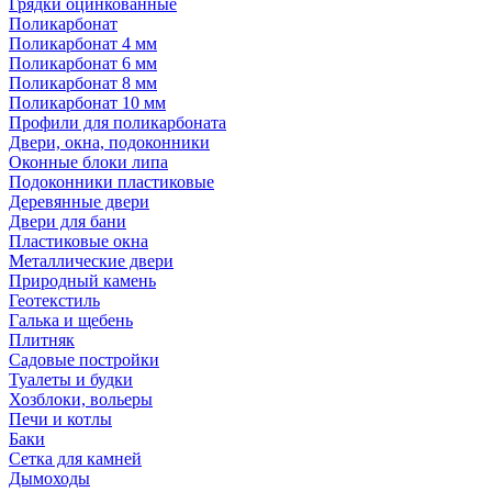
Грядки оцинкованные
Поликарбонат
Поликарбонат 4 мм
Поликарбонат 6 мм
Поликарбонат 8 мм
Поликарбонат 10 мм
Профили для поликарбоната
Двери, окна, подоконники
Оконные блоки липа
Подоконники пластиковые
Деревянные двери
Двери для бани
Пластиковые окна
Металлические двери
Природный камень
Геотекстиль
Галька и щебень
Плитняк
Садовые постройки
Туалеты и будки
Хозблоки, вольеры
Печи и котлы
Баки
Сетка для камней
Дымоходы