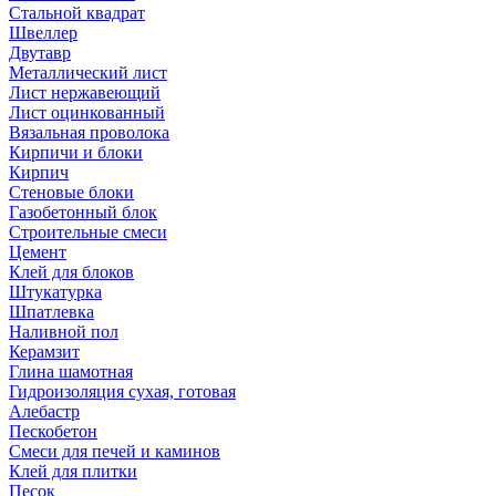
Стальной квадрат
Швеллер
Двутавр
Металлический лист
Лист нержавеющий
Лист оцинкованный
Вязальная проволока
Кирпичи и блоки
Кирпич
Стеновые блоки
Газобетонный блок
Строительные смеси
Цемент
Клей для блоков
Штукатурка
Шпатлевка
Наливной пол
Керамзит
Глина шамотная
Гидроизоляция сухая, готовая
Алебастр
Пескобетон
Смеси для печей и каминов
Клей для плитки
Песок