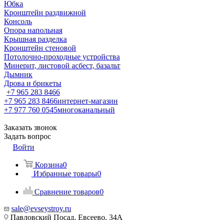
Юбка
Кронштейн раздвижной
Консоль
Опора напольная
Крышная разделка
Кронштейн стеновой
Потолочно-проходные устройства
Минерит, листовой асбест, базальт
Дымник
Дрова и брикеты
+7 965 283 8466
+7 965 283 8466
интернет-магазин
+7 977 760 0545
многоканальный
Заказать звонок
Задать вопрос
Войти
Корзина
0
Избранные товары
0
Сравнение товаров
0
sale@evseystroy.ru
Павловский Посад, Евсеево, 34А