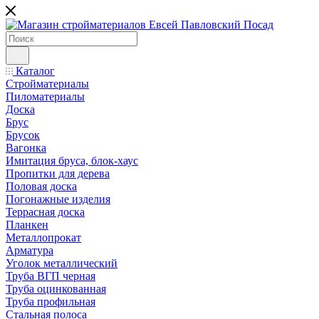
Каталог
Стройматериалы
Пиломатериалы
Доска
Брус
Брусок
Вагонка
Имитация бруса, блок-хаус
Пропитки для дерева
Половая доска
Погонажные изделия
Террасная доска
Планкен
Металлопрокат
Арматура
Уголок металлический
Труба ВГП черная
Труба оцинкованная
Труба профильная
Стальная полоса