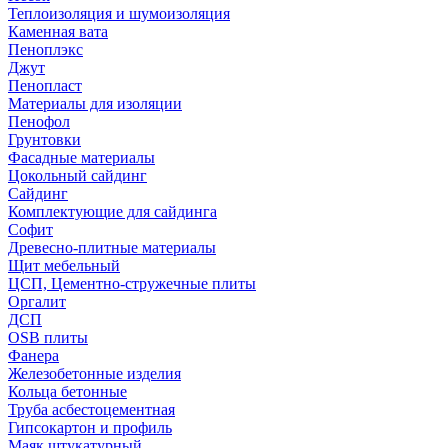
Теплоизоляция и шумоизоляция
Каменная вата
Пеноплэкс
Джут
Пенопласт
Материалы для изоляции
Пенофол
Грунтовки
Фасадные материалы
Цокольный сайдинг
Сайдинг
Комплектующие для сайдинга
Софит
Древесно-плитные материалы
Щит мебельный
ЦСП, Цементно-стружечные плиты
Оргалит
ДСП
OSB плиты
Фанера
Железобетонные изделия
Кольца бетонные
Труба асбестоцементная
Гипсокартон и профиль
Маяк штукатурный