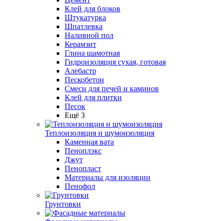
Клей для блоков
Штукатурка
Шпатлевка
Наливной пол
Керамзит
Глина шамотная
Гидроизоляция сухая, готовая
Алебастр
Пескобетон
Смеси для печей и каминов
Клей для плитки
Песок
Ещё 3
Теплоизоляция и шумоизоляция
Каменная вата
Пеноплэкс
Джут
Пенопласт
Материалы для изоляции
Пенофол
Грунтовки