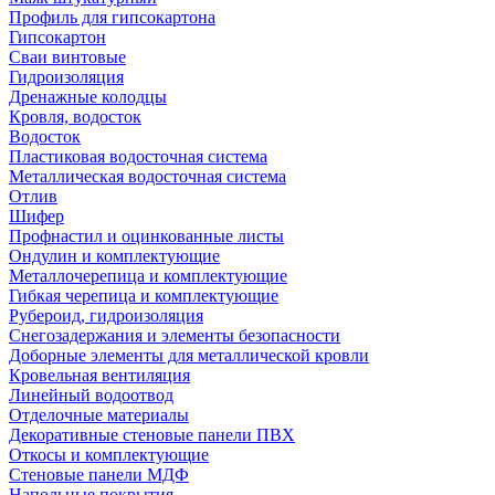
Профиль для гипсокартона
Гипсокартон
Сваи винтовые
Гидроизоляция
Дренажные колодцы
Кровля, водосток
Водосток
Пластиковая водосточная система
Металлическая водосточная система
Отлив
Шифер
Профнастил и оцинкованные листы
Ондулин и комплектующие
Металлочерепица и комплектующие
Гибкая черепица и комплектующие
Рубероид, гидроизоляция
Снегозадержания и элементы безопасности
Доборные элементы для металлической кровли
Кровельная вентиляция
Линейный водоотвод
Отделочные материалы
Декоративные стеновые панели ПВХ
Откосы и комплектующие
Стеновые панели МДФ
Напольные покрытия