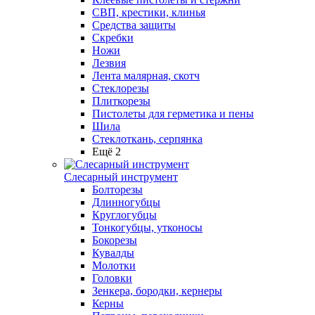
СВП, крестики, клинья
Средства защиты
Скребки
Ножи
Лезвия
Лента малярная, скотч
Стеклорезы
Плиткорезы
Пистолеты для герметика и пены
Шила
Стеклоткань, серпянка
Ещё 2
Слесарный инструмент
Болторезы
Длинногубцы
Круглогубцы
Тонкогубцы, утконосы
Бокорезы
Кувалды
Молотки
Головки
Зенкера, бородки, кернеры
Керны