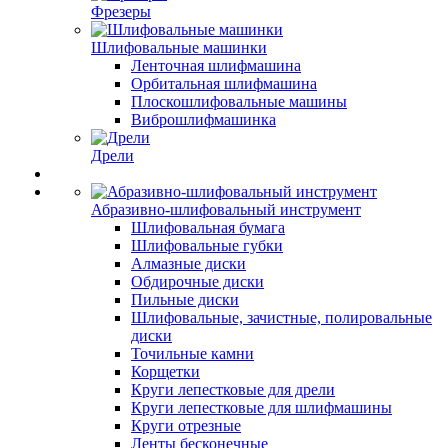
Фрезеры
Шлифовальные машинки
Ленточная шлифмашина
Орбитальная шлифмашина
Плоскошлифовальные машины
Виброшлифмашинка
Дрели
Абразивно-шлифовальный инструмент
Шлифовальная бумага
Шлифовальные губки
Алмазные диски
Обдирочные диски
Пильные диски
Шлифовальные, зачистные, полировальные
диски
Точильные камни
Корщетки
Круги лепестковые для дрели
Круги лепестковые для шлифмашины
Круги отрезные
Ленты бесконечные