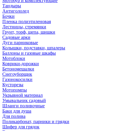
Мотобур и комплектующие
Тандыры
Антигололед
Бочки
Пленка полиэтиленовая
Лестницы, стремянки
Грунт, торф, щепа, шишки
Садовые арки
Дуги парниковые
Колышки, подставки, шпалеры
Баллоны и газовые шкафы
Мотоблоки
Коврики-дорожки
Бетономешалки
Снегоуборщик
Газонокосилки
Кусторезы
Мотопомпы
Укрывной материал
Умывальник садовый
Шланги поливочные
Баки для душа
Для полива
Поликарбонат, парники и грядки
Шифер для грядок