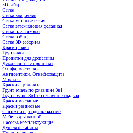
3D забор
Сетка
Сетка кладочная
Сетка металлическая
Сетка затемняющая фасадная
Сетка пластиковая
Сетка рабица
Сетка 3D заборная
Краски, лаки
Грунтовки
Пропитки для древесины
Декоративные пропитки
Олифа, масло, воск
Антисептики, Огнебиозащита
Морилка
Краски акриловые
Грунт-эмаль по ржавчине 3в1
Грунт-эмаль 3в1 по ржавчине гладкая
Краски масляные
Краски резиновые
Сантехника, водоснабжение
Мебель для ванной
Насосы, комплектующие
Душевые кабины
Поддон для душа