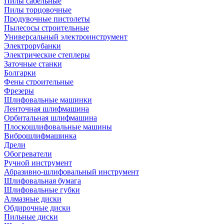
Пилы сабельные
Пилы торцовочные
Продувочные пистолеты
Пылесосы строительные
Универсальный электроинструмент
Электрорубанки
Электрические степлеры
Заточные станки
Болгарки
Фены строительные
Фрезеры
Шлифовальные машинки
Ленточная шлифмашина
Орбитальная шлифмашина
Плоскошлифовальные машины
Виброшлифмашинка
Дрели
Обогреватели
Ручной инструмент
Абразивно-шлифовальный инструмент
Шлифовальная бумага
Шлифовальные губки
Алмазные диски
Обдирочные диски
Пильные диски