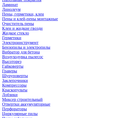
Ламинат
Линолеум
Пены, герметики, клеи
Пены и клей-пены монтажные
Очиститель пены
Клеи и жидкие гвозди
Жидкое стекло
Герметики
Электроинструмент
Бензопилы и электропилы
Вибратор для бетона
Воздуходувка пылесос
Высоторез
Гайковерты
Граверы
Шуруповерты
Заклепочники
Компрессоры
Краскопульты
Лобзики
Миксер строительный
Отвертки аккумуляторные
Перфораторы
Циркулярные пилы