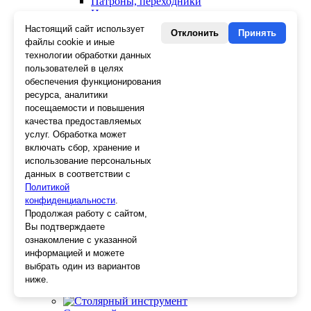
Патроны, переходники
Ножницы электрика
Стопорные кольца
Настоящий сайт использует
Отклонить
Принять
Съемники стопорных колец
файлы cookie и иные
Пинцеты
технологии обработки данных
Магниты
пользователей в целях
Клещи для изоляции
обеспечения функционирования
Кабелерезы
ресурса, аналитики
Гайкорезы
посещаемости и повышения
Зажимы ручные
качества предоставляемых
Подшипники
услуг. Обработка может
Тиски
включать сбор, хранение и
Струбцины
использование персональных
Плоскогубцы
данных в соответствии с
Отвертки
Политикой
Ножницы по металлу
конфиденциальности
Напильники, рашпили
.
Наборы инструментов
Продолжая работу с сайтом,
Кусачки
Вы подтверждаете
Ключи
ознакомление с указанной
Клещи
информацией и можете
Зубила
выбрать один из вариантов
Биты
ниже.
Ещё 23