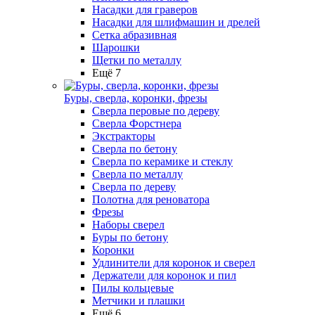
Насадки для граверов
Насадки для шлифмашин и дрелей
Сетка абразивная
Шарошки
Щетки по металлу
Ещё 7
Буры, сверла, коронки, фрезы
Сверла перовые по дереву
Сверла Форстнера
Экстракторы
Сверла по бетону
Сверла по керамике и стеклу
Сверла по металлу
Сверла по дереву
Полотна для реноватора
Фрезы
Наборы сверел
Буры по бетону
Коронки
Удлинители для коронок и сверел
Держатели для коронок и пил
Пилы кольцевые
Метчики и плашки
Ещё 6