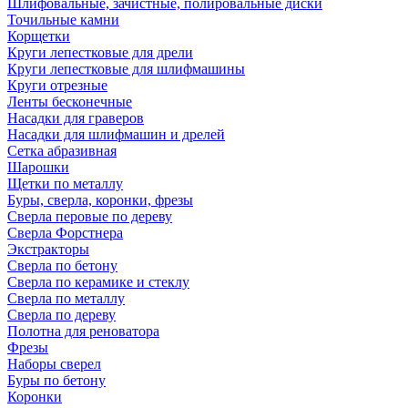
Шлифовальные, зачистные, полировальные диски
Точильные камни
Корщетки
Круги лепестковые для дрели
Круги лепестковые для шлифмашины
Круги отрезные
Ленты бесконечные
Насадки для граверов
Насадки для шлифмашин и дрелей
Сетка абразивная
Шарошки
Щетки по металлу
Буры, сверла, коронки, фрезы
Сверла перовые по дереву
Сверла Форстнера
Экстракторы
Сверла по бетону
Сверла по керамике и стеклу
Сверла по металлу
Сверла по дереву
Полотна для реноватора
Фрезы
Наборы сверел
Буры по бетону
Коронки