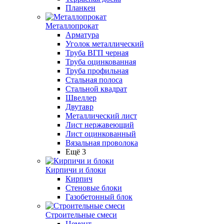
Планкен
Металлопрокат
Арматура
Уголок металлический
Труба ВГП черная
Труба оцинкованная
Труба профильная
Стальная полоса
Стальной квадрат
Швеллер
Двутавр
Металлический лист
Лист нержавеющий
Лист оцинкованный
Вязальная проволока
Ещё 3
Кирпичи и блоки
Кирпич
Стеновые блоки
Газобетонный блок
Строительные смеси
Цемент