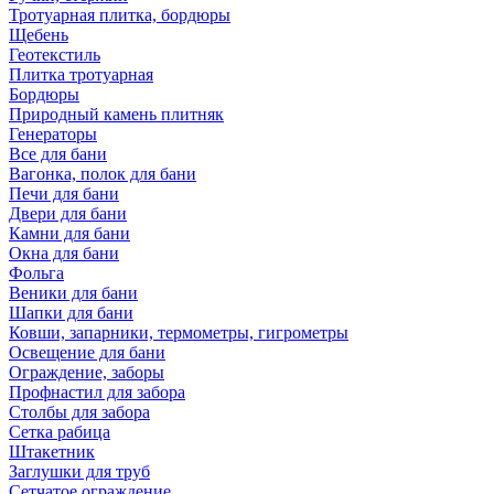
Тротуарная плитка, бордюры
Щебень
Геотекстиль
Плитка тротуарная
Бордюры
Природный камень плитняк
Генераторы
Все для бани
Вагонка, полок для бани
Печи для бани
Двери для бани
Камни для бани
Окна для бани
Фольга
Веники для бани
Шапки для бани
Ковши, запарники, термометры, гигрометры
Освещение для бани
Ограждение, заборы
Профнастил для забора
Столбы для забора
Сетка рабица
Штакетник
Заглушки для труб
Сетчатое ограждение