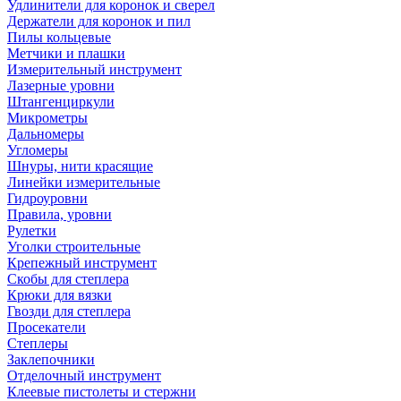
Удлинители для коронок и сверел
Держатели для коронок и пил
Пилы кольцевые
Метчики и плашки
Измерительный инструмент
Лазерные уровни
Штангенциркули
Микрометры
Дальномеры
Угломеры
Шнуры, нити красящие
Линейки измерительные
Гидроуровни
Правила, уровни
Рулетки
Уголки строительные
Крепежный инструмент
Скобы для степлера
Крюки для вязки
Гвозди для степлера
Просекатели
Степлеры
Заклепочники
Отделочный инструмент
Клеевые пистолеты и стержни