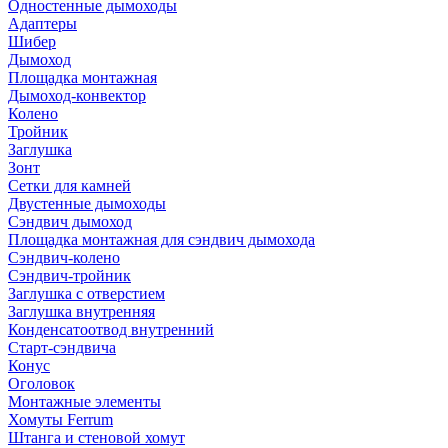
Одностенные дымоходы
Адаптеры
Шибер
Дымоход
Площадка монтажная
Дымоход-конвектор
Колено
Тройник
Заглушка
Зонт
Сетки для камней
Двустенные дымоходы
Сэндвич дымоход
Площадка монтажная для сэндвич дымохода
Сэндвич-колено
Сэндвич-тройник
Заглушка с отверстием
Заглушка внутренняя
Конденсатоотвод внутренний
Старт-сэндвича
Конус
Оголовок
Монтажные элементы
Хомуты Ferrum
Штанга и стеновой хомут