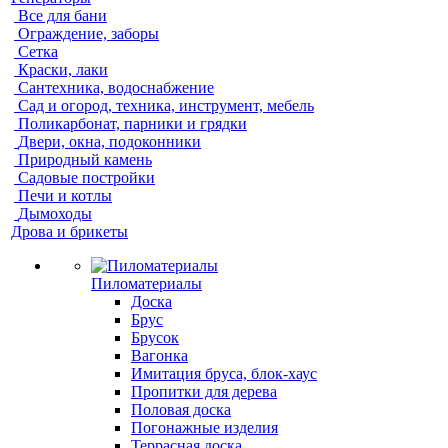
Все для бани
Ограждение, заборы
Сетка
Краски, лаки
Сантехника, водоснабжение
Сад и огород, техника, инструмент, мебель
Поликарбонат, парники и грядки
Двери, окна, подоконники
Природный камень
Садовые постройки
Печи и котлы
Дымоходы
Дрова и брикеты
Пиломатериалы
Доска
Брус
Брусок
Вагонка
Имитация бруса, блок-хаус
Пропитки для дерева
Половая доска
Погонажные изделия
Террасная доска