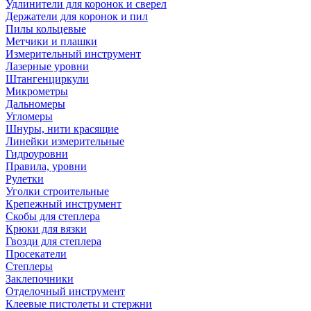
Удлинители для коронок и сверел
Держатели для коронок и пил
Пилы кольцевые
Метчики и плашки
Измерительный инструмент
Лазерные уровни
Штангенциркули
Микрометры
Дальномеры
Угломеры
Шнуры, нити красящие
Линейки измерительные
Гидроуровни
Правила, уровни
Рулетки
Уголки строительные
Крепежный инструмент
Скобы для степлера
Крюки для вязки
Гвозди для степлера
Просекатели
Степлеры
Заклепочники
Отделочный инструмент
Клеевые пистолеты и стержни