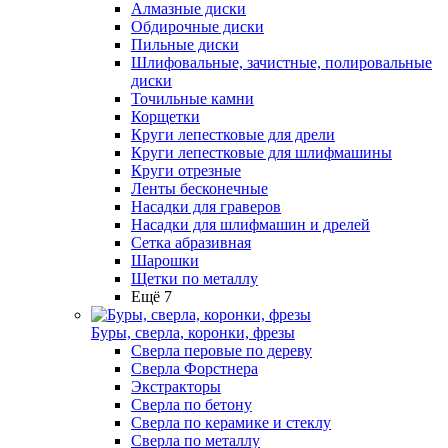
Алмазные диски
Обдирочные диски
Пильные диски
Шлифовальные, зачистные, полировальные
диски
Точильные камни
Корщетки
Круги лепестковые для дрели
Круги лепестковые для шлифмашины
Круги отрезные
Ленты бесконечные
Насадки для граверов
Насадки для шлифмашин и дрелей
Сетка абразивная
Шарошки
Щетки по металлу
Ещё 7
Буры, сверла, коронки, фрезы
Сверла перовые по дереву
Сверла Форстнера
Экстракторы
Сверла по бетону
Сверла по керамике и стеклу
Сверла по металлу