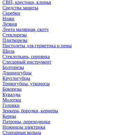
СВП, крестики, клинья
Средства защиты
Скребки
Ножи
Лезвия
Лента малярная, скотч
Стеклорезы
Плиткорезы
Пистолеты для герметика и пены
Шила
Стеклоткань, серпянка
Слесарный инструмент
Болторезы
Длинногубцы
Круглогубцы
Тонкогубцы, утконосы
Бокорезы
Кувалды
Молотки
Головки
Зенкера, бородки, кернеры
Керны
Патроны, переходники
Ножницы электрика
Стопорные кольца