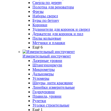
Сверла по дереву
Полотна для реноватора
Фрезы
Наборы сверел
Буры по бетону
Коронки
Удлинители для коронок и сверел
Держатели для коронок и пил
Пилы кольцевые
Метчики и плашки
Ещё 6
Измерительный инструмент
Лазерные уровни
Штангенциркули
Микрометры
Дальномеры
Угломеры
Шнуры, нити красящие
Линейки измерительные
Гидроуровни
Правила, уровни
Рулетки
Уголки строительные
Ещё 1