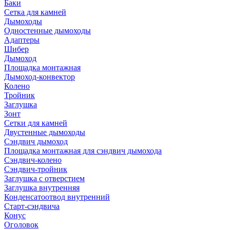
Баки
Сетка для камней
Дымоходы
Одностенные дымоходы
Адаптеры
Шибер
Дымоход
Площадка монтажная
Дымоход-конвектор
Колено
Тройник
Заглушка
Зонт
Сетки для камней
Двустенные дымоходы
Сэндвич дымоход
Площадка монтажная для сэндвич дымохода
Сэндвич-колено
Сэндвич-тройник
Заглушка с отверстием
Заглушка внутренняя
Конденсатоотвод внутренний
Старт-сэндвича
Конус
Оголовок