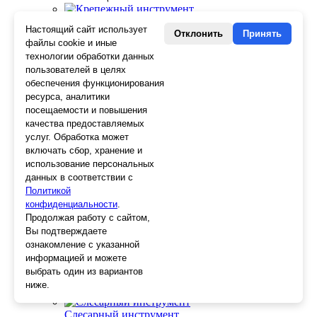
Крепежный инструмент
Настоящий сайт использует
Скобы для степлера
Отклонить
Принять
файлы cookie и иные
Крюки для вязки
технологии обработки данных
Гвозди для степлера
пользователей в целях
Просекатели
обеспечения функционирования
Степлеры
ресурса, аналитики
Заклепочники
посещаемости и повышения
Отделочный инструмент
качества предоставляемых
Клеевые пистолеты и стержни
услуг. Обработка может
СВП, крестики, клинья
включать сбор, хранение и
Средства защиты
использование персональных
Скребки
данных в соответствии с
Ножи
Политикой
Лезвия
конфиденциальности
.
Лента малярная, скотч
Продолжая работу с сайтом,
Стеклорезы
Вы подтверждаете
Плиткорезы
ознакомление с указанной
Пистолеты для герметика и пены
информацией и можете
Шила
выбрать один из вариантов
Стеклоткань, серпянка
ниже.
Ещё 2
Слесарный инструмент