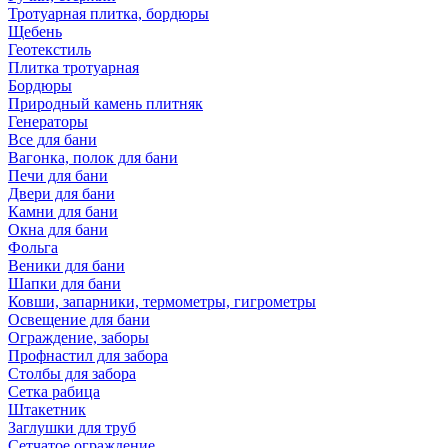
Тротуарная плитка, бордюры
Щебень
Геотекстиль
Плитка тротуарная
Бордюры
Природный камень плитняк
Генераторы
Все для бани
Вагонка, полок для бани
Печи для бани
Двери для бани
Камни для бани
Окна для бани
Фольга
Веники для бани
Шапки для бани
Ковши, запарники, термометры, гигрометры
Освещение для бани
Ограждение, заборы
Профнастил для забора
Столбы для забора
Сетка рабица
Штакетник
Заглушки для труб
Сетчатое ограждение