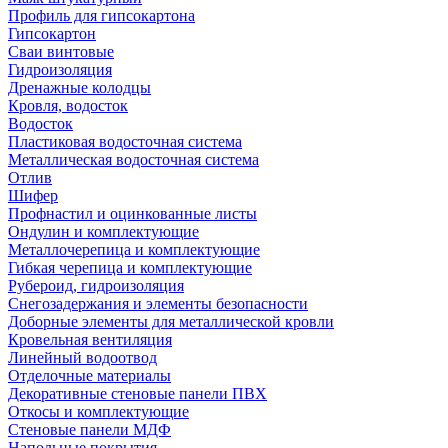
Профиль для гипсокартона
Гипсокартон
Сваи винтовые
Гидроизоляция
Дренажные колодцы
Кровля, водосток
Водосток
Пластиковая водосточная система
Металлическая водосточная система
Отлив
Шифер
Профнастил и оцинкованные листы
Ондулин и комплектующие
Металлочерепица и комплектующие
Гибкая черепица и комплектующие
Рубероид, гидроизоляция
Снегозадержания и элементы безопасности
Доборные элементы для металлической кровли
Кровельная вентиляция
Линейный водоотвод
Отделочные материалы
Декоративные стеновые панели ПВХ
Откосы и комплектующие
Стеновые панели МДФ
Напольные покрытия