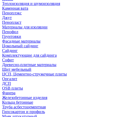
Теплоизоляция и шумоизоляция
Каменная вата
Пеноплэкс
Джут
Пенопласт
Материалы для изоляции
Пенофол
Грунтовки
Фасадные материалы
Цокольный сайдинг
Сайдинг
Комплектующие для сайдинга
Софит
Древесно-плитные материалы
Щит мебельный
ЦСП, Цементно-стружечные плиты
Оргалит
ДСП
OSB плиты
Фанера
Железобетонные изделия
Кольца бетонные
Труба асбестоцементная
Гипсокартон и профиль
Маяк штукатурный