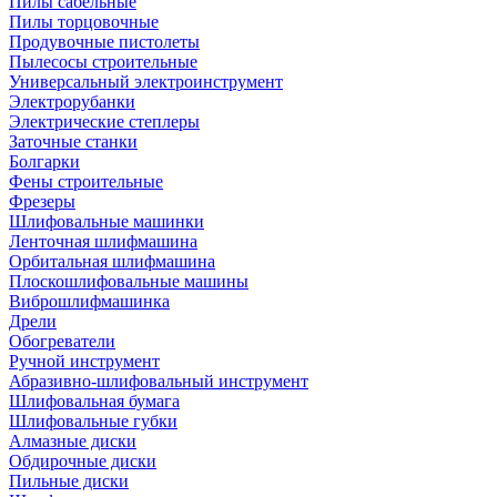
Пилы сабельные
Пилы торцовочные
Продувочные пистолеты
Пылесосы строительные
Универсальный электроинструмент
Электрорубанки
Электрические степлеры
Заточные станки
Болгарки
Фены строительные
Фрезеры
Шлифовальные машинки
Ленточная шлифмашина
Орбитальная шлифмашина
Плоскошлифовальные машины
Виброшлифмашинка
Дрели
Обогреватели
Ручной инструмент
Абразивно-шлифовальный инструмент
Шлифовальная бумага
Шлифовальные губки
Алмазные диски
Обдирочные диски
Пильные диски