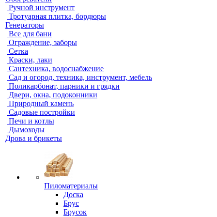
Ручной инструмент
Тротуарная плитка, бордюры
Генераторы
Все для бани
Ограждение, заборы
Сетка
Краски, лаки
Сантехника, водоснабжение
Сад и огород, техника, инструмент, мебель
Поликарбонат, парники и грядки
Двери, окна, подоконники
Природный камень
Садовые постройки
Печи и котлы
Дымоходы
Дрова и брикеты
Пиломатериалы
Доска
Брус
Брусок