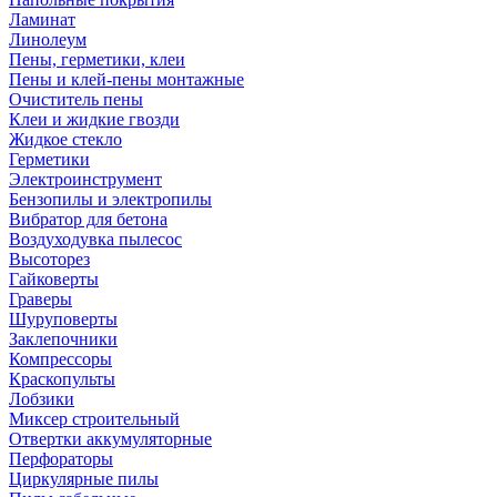
Ламинат
Линолеум
Пены, герметики, клеи
Пены и клей-пены монтажные
Очиститель пены
Клеи и жидкие гвозди
Жидкое стекло
Герметики
Электроинструмент
Бензопилы и электропилы
Вибратор для бетона
Воздуходувка пылесос
Высоторез
Гайковерты
Граверы
Шуруповерты
Заклепочники
Компрессоры
Краскопульты
Лобзики
Миксер строительный
Отвертки аккумуляторные
Перфораторы
Циркулярные пилы