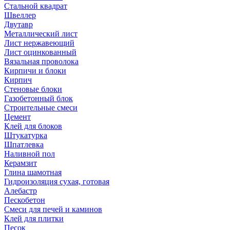
Стальной квадрат
Швеллер
Двутавр
Металлический лист
Лист нержавеющий
Лист оцинкованный
Вязальная проволока
Кирпичи и блоки
Кирпич
Стеновые блоки
Газобетонный блок
Строительные смеси
Цемент
Клей для блоков
Штукатурка
Шпатлевка
Наливной пол
Керамзит
Глина шамотная
Гидроизоляция сухая, готовая
Алебастр
Пескобетон
Смеси для печей и каминов
Клей для плитки
Песок