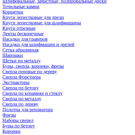
Шлифовальные, зачистные, полировальные диски
Точильные камни
Корщетки
Круги лепестковые для дрели
Круги лепестковые для шлифмашины
Круги отрезные
Ленты бесконечные
Насадки для граверов
Насадки для шлифмашин и дрелей
Сетка абразивная
Шарошки
Щетки по металлу
Буры, сверла, коронки, фрезы
Сверла перовые по дереву
Сверла Форстнера
Экстракторы
Сверла по бетону
Сверла по керамике и стеклу
Сверла по металлу
Сверла по дереву
Полотна для реноватора
Фрезы
Наборы сверел
Буры по бетону
Коронки