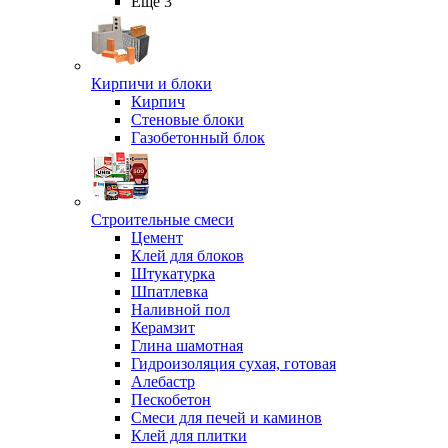
Ещё 3
Кирпичи и блоки
Кирпич
Стеновые блоки
Газобетонный блок
Строительные смеси
Цемент
Клей для блоков
Штукатурка
Шпатлевка
Наливной пол
Керамзит
Глина шамотная
Гидроизоляция сухая, готовая
Алебастр
Пескобетон
Смеси для печей и каминов
Клей для плитки