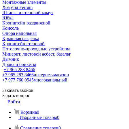
Монтажные элементы
Хомуты Ferrum
Штанга и стеновой хомут
Юбка
Кронштейн раздвижной
Консоль
Опора напольная
Крышная разделка
Кронштейн стеновой
Потолочно-проходные устройства
Минерит, листовой асбест, базальт
Дымник
Дрова и брикеты
+7 965 283 8466
+7 965 283 8466
интернет-магазин
+7 977 760 0545
многоканальный
Заказать звонок
Задать вопрос
Войти
Корзина
0
Избранные товары
0
Сравнение товаров
0