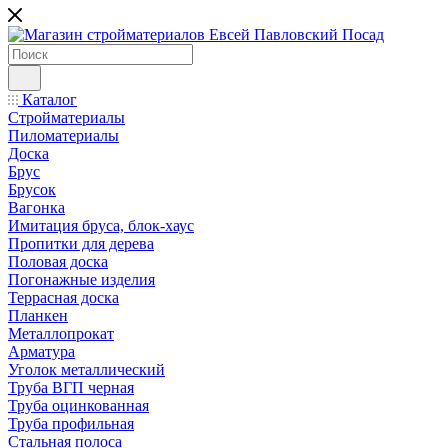
Каталог
Стройматериалы
Пиломатериалы
Доска
Брус
Брусок
Вагонка
Имитация бруса, блок-хаус
Пропитки для дерева
Половая доска
Погонажные изделия
Террасная доска
Планкен
Металлопрокат
Арматура
Уголок металлический
Труба ВГП черная
Труба оцинкованная
Труба профильная
Стальная полоса