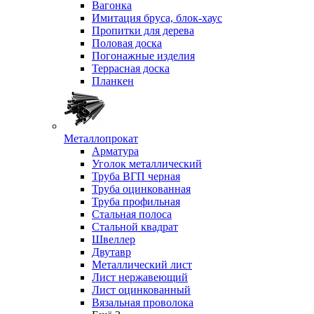
Вагонка
Имитация бруса, блок-хаус
Пропитки для дерева
Половая доска
Погонажные изделия
Террасная доска
Планкен
Металлопрокат
Арматура
Уголок металлический
Труба ВГП черная
Труба оцинкованная
Труба профильная
Стальная полоса
Стальной квадрат
Швеллер
Двутавр
Металлический лист
Лист нержавеющий
Лист оцинкованный
Вязальная проволока