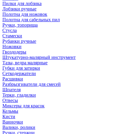
Пилки для лобзика
Лобзики ручные
Полотна для ножовок
Полотна для сабельных пил
Ручки, топорища
Стусла
Стамески
Рубанки ручные
Ножовки
Гвоздодеры
Штукатурно-малярный инструмент
Тазы, ведра малярные
Губки для затирки
Сеткодержатели
Расшивки
Разбрызгиватели для смесей
Шпателя
Терки, гладилки
Отвесы
Миксеры для красок
Кельмы
Кисти
Ванночки
Валики, ролики
Ручки, стержни