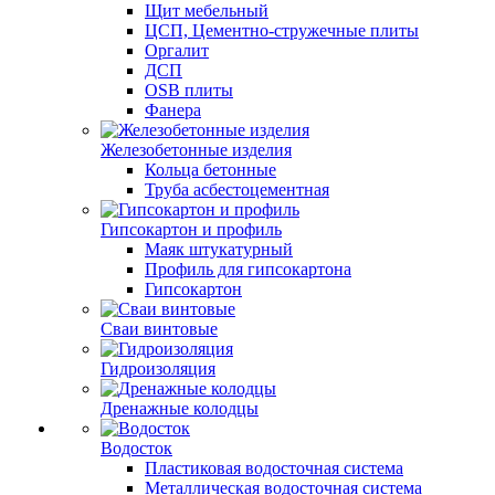
Щит мебельный
ЦСП, Цементно-стружечные плиты
Оргалит
ДСП
OSB плиты
Фанера
Железобетонные изделия
Кольца бетонные
Труба асбестоцементная
Гипсокартон и профиль
Маяк штукатурный
Профиль для гипсокартона
Гипсокартон
Сваи винтовые
Гидроизоляция
Дренажные колодцы
Водосток
Пластиковая водосточная система
Металлическая водосточная система