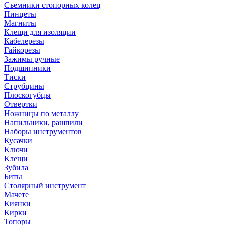
Съемники стопорных колец
Пинцеты
Магниты
Клещи для изоляции
Кабелерезы
Гайкорезы
Зажимы ручные
Подшипники
Тиски
Струбцины
Плоскогубцы
Отвертки
Ножницы по металлу
Напильники, рашпили
Наборы инструментов
Кусачки
Ключи
Клещи
Зубила
Биты
Столярный инструмент
Мачете
Киянки
Кирки
Топоры