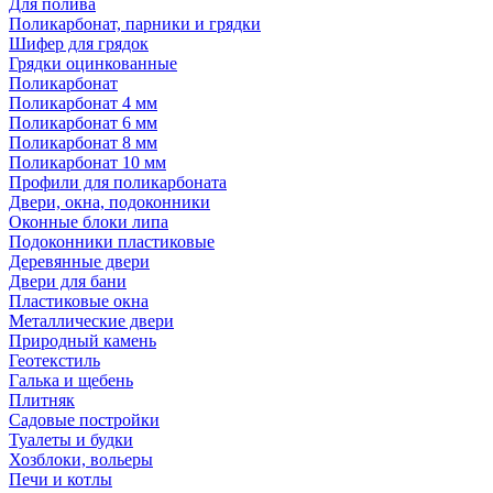
Для полива
Поликарбонат, парники и грядки
Шифер для грядок
Грядки оцинкованные
Поликарбонат
Поликарбонат 4 мм
Поликарбонат 6 мм
Поликарбонат 8 мм
Поликарбонат 10 мм
Профили для поликарбоната
Двери, окна, подоконники
Оконные блоки липа
Подоконники пластиковые
Деревянные двери
Двери для бани
Пластиковые окна
Металлические двери
Природный камень
Геотекстиль
Галька и щебень
Плитняк
Садовые постройки
Туалеты и будки
Хозблоки, вольеры
Печи и котлы