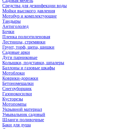
Садовая мебель
Средства для дезинфекции воды
Мойки высокого давления
Мотобур и комплектующие
Тандыры
Антигололед
Бочки
Пленка полиэтиленовая
Лестницы, стремянки
Грунт, торф, щепа, шишки
Садовые арки
Дуги парниковые
Колышки, подставки, шпалеры
Баллоны и газовые шкафы
Мотоблоки
Коврики-дорожки
Бетономешалки
Снегоуборщик
Газонокосилки
Кусторезы
Мотопомпы
Укрывной материал
Умывальник садовый
Шланги поливочные
Баки для душа