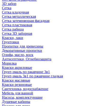
3D забор
Сетка
Сетка кладочная
Сетка металлическая
Сетка затемняющая фасадная
Сетка пластиковая
Сетка рабица
Сетка 3D заборная
Краски, лаки
Грунтовки
Пропитки для древесины
Декоративные пропитки
Олифа, масло, воск
Антисептики, Огнебиозащита
Морилка
Краски акриловые
Грунт-эмаль по ржавчине 3в1
Грунт-эмаль 3в1 по ржавчине гладкая
Краски масляные
Краски резиновые
Сантехника, водоснабжение
Мебель для ванной
Насосы, комплектующие
Душевые кабины
Поддон для душа