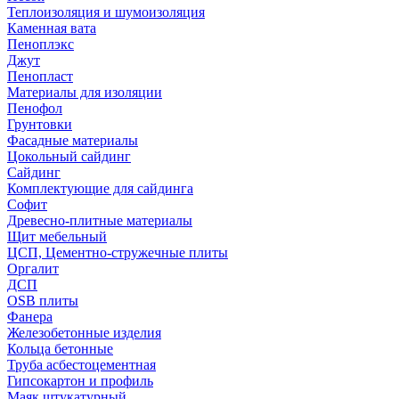
Теплоизоляция и шумоизоляция
Каменная вата
Пеноплэкс
Джут
Пенопласт
Материалы для изоляции
Пенофол
Грунтовки
Фасадные материалы
Цокольный сайдинг
Сайдинг
Комплектующие для сайдинга
Софит
Древесно-плитные материалы
Щит мебельный
ЦСП, Цементно-стружечные плиты
Оргалит
ДСП
OSB плиты
Фанера
Железобетонные изделия
Кольца бетонные
Труба асбестоцементная
Гипсокартон и профиль
Маяк штукатурный