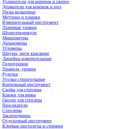
Удлинители для коронок и сверел
Держатели для коронок и пил
Пилы кольцевые
Метчики и плашки
Измерительный инструмент
Лазерные уровни
Штангенциркули
Микрометры
Дальномеры
Угломеры
Шнуры, нити красящие
Линейки измерительные
Гидроуровни
Правила, уровни
Рулетки
Уголки строительные
Крепежный инструмент
Скобы для степлера
Крюки для вязки
Гвозди для степлера
Просекатели
Степлеры
Заклепочники
Отделочный инструмент
Клеевые пистолеты и стержни