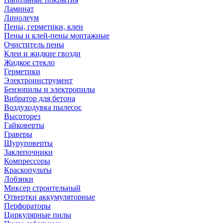
Ламинат
Линолеум
Пены, герметики, клеи
Пены и клей-пены монтажные
Очиститель пены
Клеи и жидкие гвозди
Жидкое стекло
Герметики
Электроинструмент
Бензопилы и электропилы
Вибратор для бетона
Воздуходувка пылесос
Высоторез
Гайковерты
Граверы
Шуруповерты
Заклепочники
Компрессоры
Краскопульты
Лобзики
Миксер строительный
Отвертки аккумуляторные
Перфораторы
Циркулярные пилы