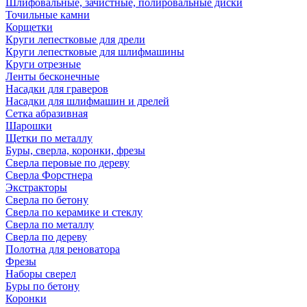
Шлифовальные, зачистные, полировальные диски
Точильные камни
Корщетки
Круги лепестковые для дрели
Круги лепестковые для шлифмашины
Круги отрезные
Ленты бесконечные
Насадки для граверов
Насадки для шлифмашин и дрелей
Сетка абразивная
Шарошки
Щетки по металлу
Буры, сверла, коронки, фрезы
Сверла перовые по дереву
Сверла Форстнера
Экстракторы
Сверла по бетону
Сверла по керамике и стеклу
Сверла по металлу
Сверла по дереву
Полотна для реноватора
Фрезы
Наборы сверел
Буры по бетону
Коронки