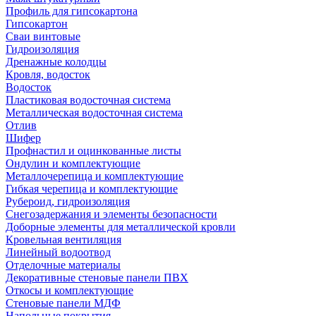
Профиль для гипсокартона
Гипсокартон
Сваи винтовые
Гидроизоляция
Дренажные колодцы
Кровля, водосток
Водосток
Пластиковая водосточная система
Металлическая водосточная система
Отлив
Шифер
Профнастил и оцинкованные листы
Ондулин и комплектующие
Металлочерепица и комплектующие
Гибкая черепица и комплектующие
Рубероид, гидроизоляция
Снегозадержания и элементы безопасности
Доборные элементы для металлической кровли
Кровельная вентиляция
Линейный водоотвод
Отделочные материалы
Декоративные стеновые панели ПВХ
Откосы и комплектующие
Стеновые панели МДФ
Напольные покрытия