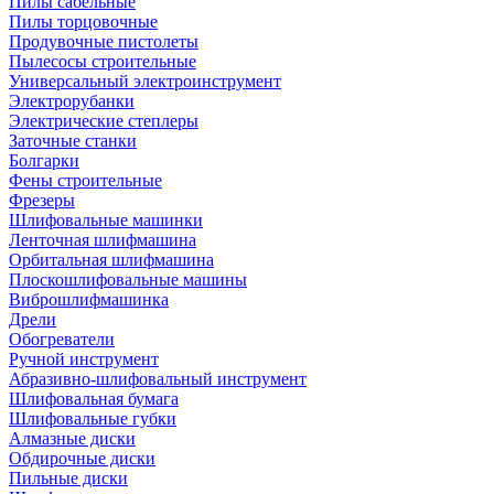
Пилы сабельные
Пилы торцовочные
Продувочные пистолеты
Пылесосы строительные
Универсальный электроинструмент
Электрорубанки
Электрические степлеры
Заточные станки
Болгарки
Фены строительные
Фрезеры
Шлифовальные машинки
Ленточная шлифмашина
Орбитальная шлифмашина
Плоскошлифовальные машины
Виброшлифмашинка
Дрели
Обогреватели
Ручной инструмент
Абразивно-шлифовальный инструмент
Шлифовальная бумага
Шлифовальные губки
Алмазные диски
Обдирочные диски
Пильные диски