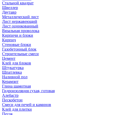
Стальной квадрат
Швеллер
Двутавр
Металлический лист
Лист нержавеющий
Лист оцинкованный
Вязальная проволока
Кирпичи и блоки
Кирпич
Стеновые блоки
Газобетонный блок
Строительные смеси
Цемент
Клей для блоков
Штукатурка
Шпатлевка
Наливной пол
Керамзит
Глина шамотная
Гидроизоляция сухая, готовая
Алебастр
Пескобетон
Смеси для печей и каминов
Клей для плитки
Песок