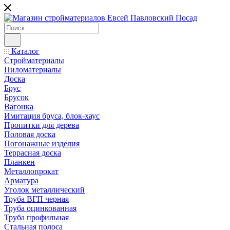
Каталог
Стройматериалы
Пиломатериалы
Доска
Брус
Брусок
Вагонка
Имитация бруса, блок-хаус
Пропитки для дерева
Половая доска
Погонажные изделия
Террасная доска
Планкен
Металлопрокат
Арматура
Уголок металлический
Труба ВГП черная
Труба оцинкованная
Труба профильная
Стальная полоса