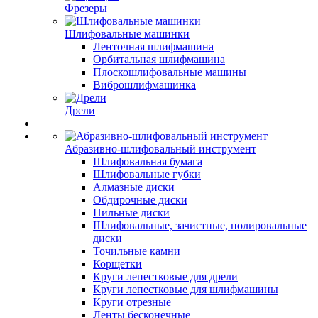
Фрезеры
Шлифовальные машинки
Ленточная шлифмашина
Орбитальная шлифмашина
Плоскошлифовальные машины
Виброшлифмашинка
Дрели
Абразивно-шлифовальный инструмент
Шлифовальная бумага
Шлифовальные губки
Алмазные диски
Обдирочные диски
Пильные диски
Шлифовальные, зачистные, полировальные
диски
Точильные камни
Корщетки
Круги лепестковые для дрели
Круги лепестковые для шлифмашины
Круги отрезные
Ленты бесконечные