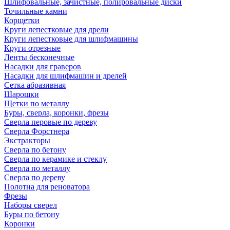
Шлифовальные, зачистные, полировальные диски
Точильные камни
Корщетки
Круги лепестковые для дрели
Круги лепестковые для шлифмашины
Круги отрезные
Ленты бесконечные
Насадки для граверов
Насадки для шлифмашин и дрелей
Сетка абразивная
Шарошки
Щетки по металлу
Буры, сверла, коронки, фрезы
Сверла перовые по дереву
Сверла Форстнера
Экстракторы
Сверла по бетону
Сверла по керамике и стеклу
Сверла по металлу
Сверла по дереву
Полотна для реноватора
Фрезы
Наборы сверел
Буры по бетону
Коронки