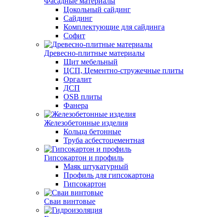
Фасадные материалы
Цокольный сайдинг
Сайдинг
Комплектующие для сайдинга
Софит
Древесно-плитные материалы
Щит мебельный
ЦСП, Цементно-стружечные плиты
Оргалит
ДСП
OSB плиты
Фанера
Железобетонные изделия
Кольца бетонные
Труба асбестоцементная
Гипсокартон и профиль
Маяк штукатурный
Профиль для гипсокартона
Гипсокартон
Сваи винтовые