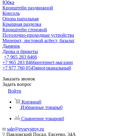
Юбка
Кронштейн раздвижной
Консоль
Опора напольная
Крышная разделка
Кронштейн стеновой
Потолочно-проходные устройства
Минерит, листовой асбест, базальт
Дымник
Дрова и брикеты
+7 965 283 8466
+7 965 283 8466
интернет-магазин
+7 977 760 0545
многоканальный
Заказать звонок
Задать вопрос
Войти
Корзина
0
Избранные товары
0
Сравнение товаров
0
sale@evseystroy.ru
Павловский Посад, Евсеево, 34А