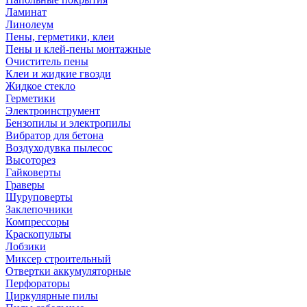
Ламинат
Линолеум
Пены, герметики, клеи
Пены и клей-пены монтажные
Очиститель пены
Клеи и жидкие гвозди
Жидкое стекло
Герметики
Электроинструмент
Бензопилы и электропилы
Вибратор для бетона
Воздуходувка пылесос
Высоторез
Гайковерты
Граверы
Шуруповерты
Заклепочники
Компрессоры
Краскопульты
Лобзики
Миксер строительный
Отвертки аккумуляторные
Перфораторы
Циркулярные пилы