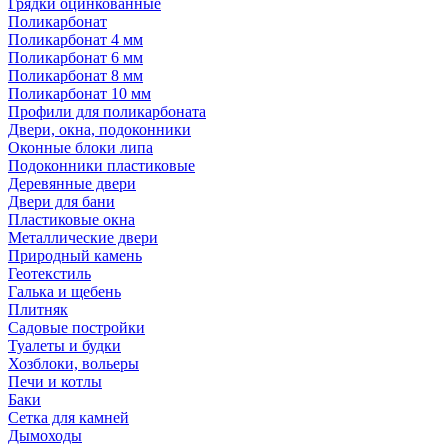
Грядки оцинкованные
Поликарбонат
Поликарбонат 4 мм
Поликарбонат 6 мм
Поликарбонат 8 мм
Поликарбонат 10 мм
Профили для поликарбоната
Двери, окна, подоконники
Оконные блоки липа
Подоконники пластиковые
Деревянные двери
Двери для бани
Пластиковые окна
Металлические двери
Природный камень
Геотекстиль
Галька и щебень
Плитняк
Садовые постройки
Туалеты и будки
Хозблоки, вольеры
Печи и котлы
Баки
Сетка для камней
Дымоходы