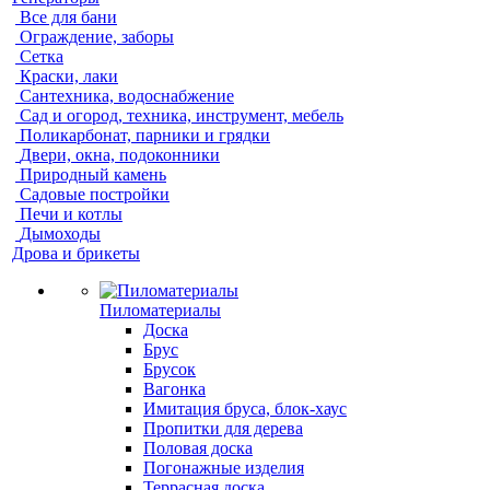
Все для бани
Ограждение, заборы
Сетка
Краски, лаки
Сантехника, водоснабжение
Сад и огород, техника, инструмент, мебель
Поликарбонат, парники и грядки
Двери, окна, подоконники
Природный камень
Садовые постройки
Печи и котлы
Дымоходы
Дрова и брикеты
Пиломатериалы
Доска
Брус
Брусок
Вагонка
Имитация бруса, блок-хаус
Пропитки для дерева
Половая доска
Погонажные изделия
Террасная доска