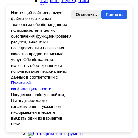
Патроны, переходники
Ножницы электрика
Стопорные кольца
Настоящий сайт использует
Отклонить
Принять
Съемники стопорных колец
файлы cookie и иные
Пинцеты
технологии обработки данных
Магниты
пользователей в целях
Клещи для изоляции
обеспечения функционирования
Кабелерезы
ресурса, аналитики
Гайкорезы
посещаемости и повышения
Зажимы ручные
качества предоставляемых
Подшипники
услуг. Обработка может
Тиски
включать сбор, хранение и
Струбцины
использование персональных
Плоскогубцы
данных в соответствии с
Отвертки
Политикой
Ножницы по металлу
конфиденциальности
Напильники, рашпили
.
Наборы инструментов
Продолжая работу с сайтом,
Кусачки
Вы подтверждаете
Ключи
ознакомление с указанной
Клещи
информацией и можете
Зубила
выбрать один из вариантов
Биты
ниже.
Ещё 23