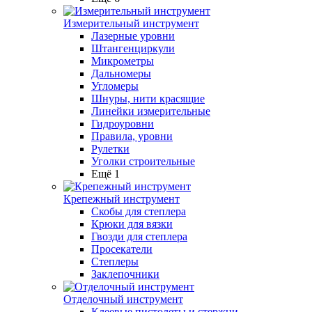
Измерительный инструмент
Лазерные уровни
Штангенциркули
Микрометры
Дальномеры
Угломеры
Шнуры, нити красящие
Линейки измерительные
Гидроуровни
Правила, уровни
Рулетки
Уголки строительные
Ещё 1
Крепежный инструмент
Скобы для степлера
Крюки для вязки
Гвозди для степлера
Просекатели
Степлеры
Заклепочники
Отделочный инструмент
Клеевые пистолеты и стержни