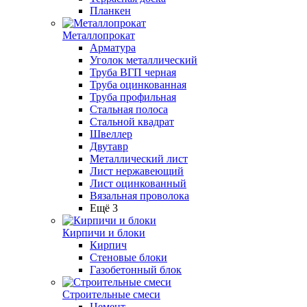
Планкен
Металлопрокат
Арматура
Уголок металлический
Труба ВГП черная
Труба оцинкованная
Труба профильная
Стальная полоса
Стальной квадрат
Швеллер
Двутавр
Металлический лист
Лист нержавеющий
Лист оцинкованный
Вязальная проволока
Ещё 3
Кирпичи и блоки
Кирпич
Стеновые блоки
Газобетонный блок
Строительные смеси
Цемент