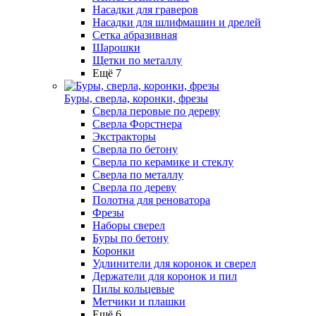
Насадки для граверов
Насадки для шлифмашин и дрелей
Сетка абразивная
Шарошки
Щетки по металлу
Ещё 7
Буры, сверла, коронки, фрезы
Сверла перовые по дереву
Сверла Форстнера
Экстракторы
Сверла по бетону
Сверла по керамике и стеклу
Сверла по металлу
Сверла по дереву
Полотна для реноватора
Фрезы
Наборы сверел
Буры по бетону
Коронки
Удлинители для коронок и сверел
Держатели для коронок и пил
Пилы кольцевые
Метчики и плашки
Ещё 6