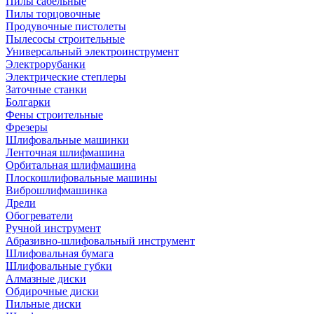
Пилы сабельные
Пилы торцовочные
Продувочные пистолеты
Пылесосы строительные
Универсальный электроинструмент
Электрорубанки
Электрические степлеры
Заточные станки
Болгарки
Фены строительные
Фрезеры
Шлифовальные машинки
Ленточная шлифмашина
Орбитальная шлифмашина
Плоскошлифовальные машины
Виброшлифмашинка
Дрели
Обогреватели
Ручной инструмент
Абразивно-шлифовальный инструмент
Шлифовальная бумага
Шлифовальные губки
Алмазные диски
Обдирочные диски
Пильные диски