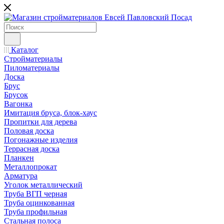
Каталог
Стройматериалы
Пиломатериалы
Доска
Брус
Брусок
Вагонка
Имитация бруса, блок-хаус
Пропитки для дерева
Половая доска
Погонажные изделия
Террасная доска
Планкен
Металлопрокат
Арматура
Уголок металлический
Труба ВГП черная
Труба оцинкованная
Труба профильная
Стальная полоса