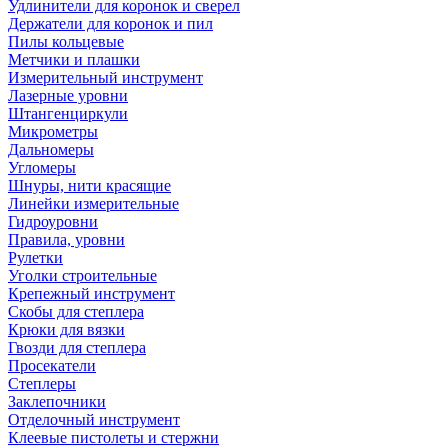
Удлинители для коронок и сверел
Держатели для коронок и пил
Пилы кольцевые
Метчики и плашки
Измерительный инструмент
Лазерные уровни
Штангенциркули
Микрометры
Дальномеры
Угломеры
Шнуры, нити красящие
Линейки измерительные
Гидроуровни
Правила, уровни
Рулетки
Уголки строительные
Крепежный инструмент
Скобы для степлера
Крюки для вязки
Гвозди для степлера
Просекатели
Степлеры
Заклепочники
Отделочный инструмент
Клеевые пистолеты и стержни