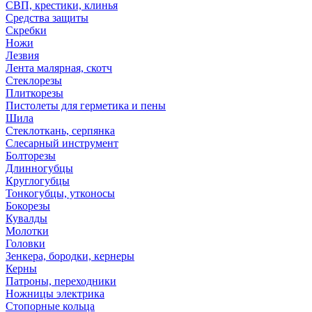
СВП, крестики, клинья
Средства защиты
Скребки
Ножи
Лезвия
Лента малярная, скотч
Стеклорезы
Плиткорезы
Пистолеты для герметика и пены
Шила
Стеклоткань, серпянка
Слесарный инструмент
Болторезы
Длинногубцы
Круглогубцы
Тонкогубцы, утконосы
Бокорезы
Кувалды
Молотки
Головки
Зенкера, бородки, кернеры
Керны
Патроны, переходники
Ножницы электрика
Стопорные кольца