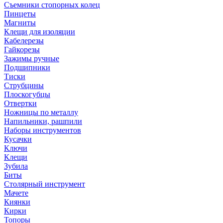
Съемники стопорных колец
Пинцеты
Магниты
Клещи для изоляции
Кабелерезы
Гайкорезы
Зажимы ручные
Подшипники
Тиски
Струбцины
Плоскогубцы
Отвертки
Ножницы по металлу
Напильники, рашпили
Наборы инструментов
Кусачки
Ключи
Клещи
Зубила
Биты
Столярный инструмент
Мачете
Киянки
Кирки
Топоры