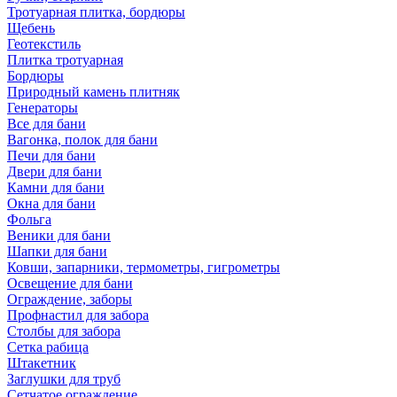
Тротуарная плитка, бордюры
Щебень
Геотекстиль
Плитка тротуарная
Бордюры
Природный камень плитняк
Генераторы
Все для бани
Вагонка, полок для бани
Печи для бани
Двери для бани
Камни для бани
Окна для бани
Фольга
Веники для бани
Шапки для бани
Ковши, запарники, термометры, гигрометры
Освещение для бани
Ограждение, заборы
Профнастил для забора
Столбы для забора
Сетка рабица
Штакетник
Заглушки для труб
Сетчатое ограждение