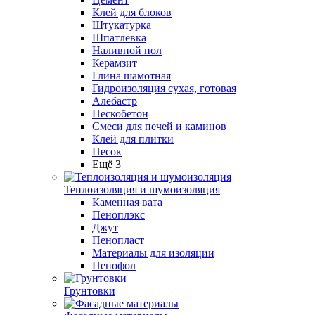
Клей для блоков
Штукатурка
Шпатлевка
Наливной пол
Керамзит
Глина шамотная
Гидроизоляция сухая, готовая
Алебастр
Пескобетон
Смеси для печей и каминов
Клей для плитки
Песок
Ещё 3
Теплоизоляция и шумоизоляция
Каменная вата
Пеноплэкс
Джут
Пенопласт
Материалы для изоляции
Пенофол
Грунтовки