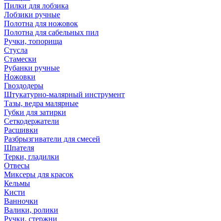
Пилки для лобзика
Лобзики ручные
Полотна для ножовок
Полотна для сабельных пил
Ручки, топорища
Стусла
Стамески
Рубанки ручные
Ножовки
Гвоздодеры
Штукатурно-малярный инструмент
Тазы, ведра малярные
Губки для затирки
Сеткодержатели
Расшивки
Разбрызгиватели для смесей
Шпателя
Терки, гладилки
Отвесы
Миксеры для красок
Кельмы
Кисти
Ванночки
Валики, ролики
Ручки, стержни