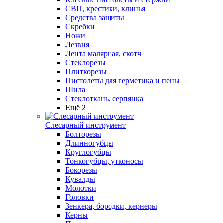
СВП, крестики, клинья
Средства защиты
Скребки
Ножи
Лезвия
Лента малярная, скотч
Стеклорезы
Плиткорезы
Пистолеты для герметика и пены
Шила
Стеклоткань, серпянка
Ещё 2
Слесарный инструмент
Болторезы
Длинногубцы
Круглогубцы
Тонкогубцы, утконосы
Бокорезы
Кувалды
Молотки
Головки
Зенкера, бородки, кернеры
Керны