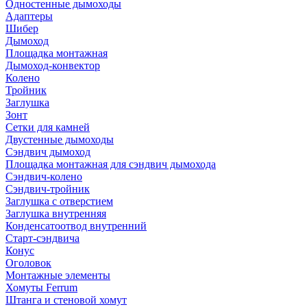
Одностенные дымоходы
Адаптеры
Шибер
Дымоход
Площадка монтажная
Дымоход-конвектор
Колено
Тройник
Заглушка
Зонт
Сетки для камней
Двустенные дымоходы
Сэндвич дымоход
Площадка монтажная для сэндвич дымохода
Сэндвич-колено
Сэндвич-тройник
Заглушка с отверстием
Заглушка внутренняя
Конденсатоотвод внутренний
Старт-сэндвича
Конус
Оголовок
Монтажные элементы
Хомуты Ferrum
Штанга и стеновой хомут