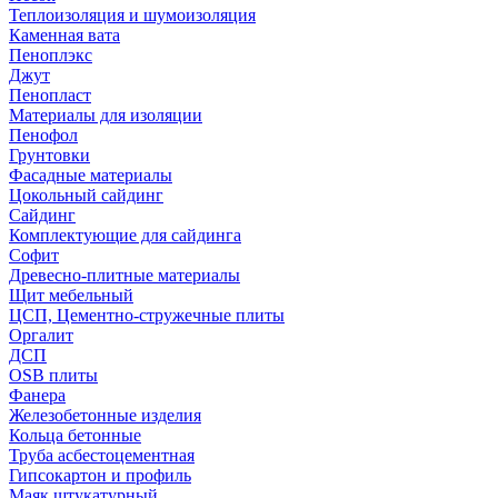
Теплоизоляция и шумоизоляция
Каменная вата
Пеноплэкс
Джут
Пенопласт
Материалы для изоляции
Пенофол
Грунтовки
Фасадные материалы
Цокольный сайдинг
Сайдинг
Комплектующие для сайдинга
Софит
Древесно-плитные материалы
Щит мебельный
ЦСП, Цементно-стружечные плиты
Оргалит
ДСП
OSB плиты
Фанера
Железобетонные изделия
Кольца бетонные
Труба асбестоцементная
Гипсокартон и профиль
Маяк штукатурный