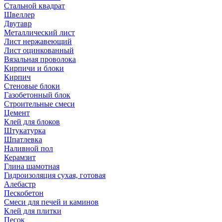
Стальной квадрат
Швеллер
Двутавр
Металлический лист
Лист нержавеющий
Лист оцинкованный
Вязальная проволока
Кирпичи и блоки
Кирпич
Стеновые блоки
Газобетонный блок
Строительные смеси
Цемент
Клей для блоков
Штукатурка
Шпатлевка
Наливной пол
Керамзит
Глина шамотная
Гидроизоляция сухая, готовая
Алебастр
Пескобетон
Смеси для печей и каминов
Клей для плитки
Песок