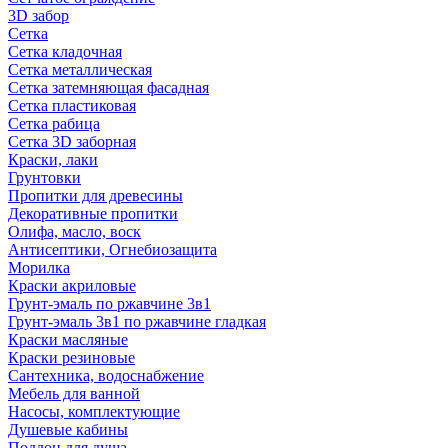
3D забор
Сетка
Сетка кладочная
Сетка металлическая
Сетка затемняющая фасадная
Сетка пластиковая
Сетка рабица
Сетка 3D заборная
Краски, лаки
Грунтовки
Пропитки для древесины
Декоративные пропитки
Олифа, масло, воск
Антисептики, Огнебиозащита
Морилка
Краски акриловые
Грунт-эмаль по ржавчине 3в1
Грунт-эмаль 3в1 по ржавчине гладкая
Краски масляные
Краски резиновые
Сантехника, водоснабжение
Мебель для ванной
Насосы, комплектующие
Душевые кабины
Поддон для душа