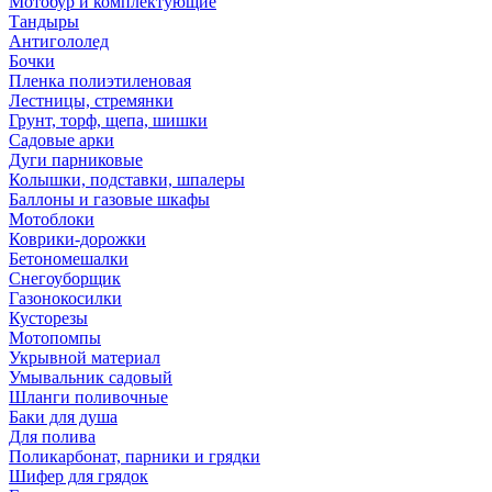
Мотобур и комплектующие
Тандыры
Антигололед
Бочки
Пленка полиэтиленовая
Лестницы, стремянки
Грунт, торф, щепа, шишки
Садовые арки
Дуги парниковые
Колышки, подставки, шпалеры
Баллоны и газовые шкафы
Мотоблоки
Коврики-дорожки
Бетономешалки
Снегоуборщик
Газонокосилки
Кусторезы
Мотопомпы
Укрывной материал
Умывальник садовый
Шланги поливочные
Баки для душа
Для полива
Поликарбонат, парники и грядки
Шифер для грядок