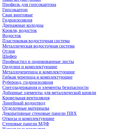
Профиль для гипсокартона
Гипсокартон
Сваи винтовые
Гидроизоляция
Дренажные колодцы
Кровля, водосток
Водосток
Пластиковая водосточная система
Металлическая водосточная система
Отлив
Шифер
Профнастил и оцинкованные листы
Ондулин и комплектующие
Металлочерепица и комплектующие
Гибкая черепица и комплектующие
Рубероид, гидроизоляция
Снегозадержания и элементы безопасности
Доборные элементы для металлической кровли
Кровельная вентиляция
Линейный водоотвод
Отделочные материалы
Декоративные стеновые панели ПВХ
Откосы и комплектующие
Стеновые панели МДФ
Напольные покрытия