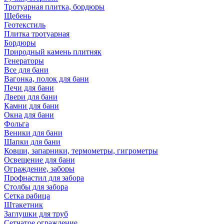
Тротуарная плитка, бордюры
Щебень
Геотекстиль
Плитка тротуарная
Бордюры
Природный камень плитняк
Генераторы
Все для бани
Вагонка, полок для бани
Печи для бани
Двери для бани
Камни для бани
Окна для бани
Фольга
Веники для бани
Шапки для бани
Ковши, запарники, термометры, гигрометры
Освещение для бани
Ограждение, заборы
Профнастил для забора
Столбы для забора
Сетка рабица
Штакетник
Заглушки для труб
Сетчатое ограждение