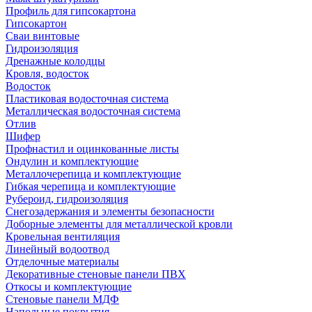
Профиль для гипсокартона
Гипсокартон
Сваи винтовые
Гидроизоляция
Дренажные колодцы
Кровля, водосток
Водосток
Пластиковая водосточная система
Металлическая водосточная система
Отлив
Шифер
Профнастил и оцинкованные листы
Ондулин и комплектующие
Металлочерепица и комплектующие
Гибкая черепица и комплектующие
Рубероид, гидроизоляция
Снегозадержания и элементы безопасности
Доборные элементы для металлической кровли
Кровельная вентиляция
Линейный водоотвод
Отделочные материалы
Декоративные стеновые панели ПВХ
Откосы и комплектующие
Стеновые панели МДФ
Напольные покрытия