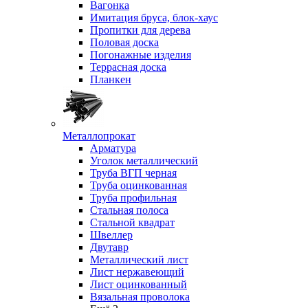
Вагонка
Имитация бруса, блок-хаус
Пропитки для дерева
Половая доска
Погонажные изделия
Террасная доска
Планкен
Металлопрокат
Арматура
Уголок металлический
Труба ВГП черная
Труба оцинкованная
Труба профильная
Стальная полоса
Стальной квадрат
Швеллер
Двутавр
Металлический лист
Лист нержавеющий
Лист оцинкованный
Вязальная проволока