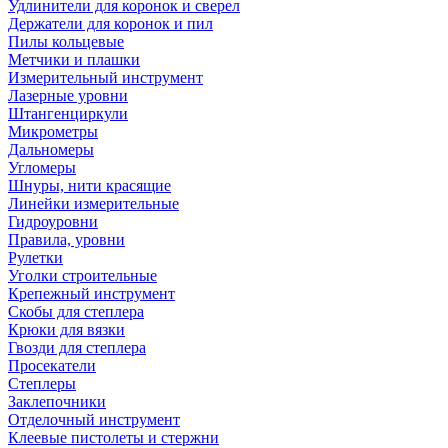
Удлинители для коронок и сверел
Держатели для коронок и пил
Пилы кольцевые
Метчики и плашки
Измерительный инструмент
Лазерные уровни
Штангенциркули
Микрометры
Дальномеры
Угломеры
Шнуры, нити красящие
Линейки измерительные
Гидроуровни
Правила, уровни
Рулетки
Уголки строительные
Крепежный инструмент
Скобы для степлера
Крюки для вязки
Гвозди для степлера
Просекатели
Степлеры
Заклепочники
Отделочный инструмент
Клеевые пистолеты и стержни