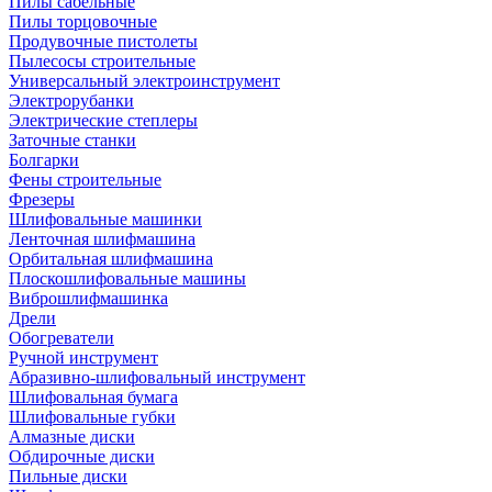
Пилы сабельные
Пилы торцовочные
Продувочные пистолеты
Пылесосы строительные
Универсальный электроинструмент
Электрорубанки
Электрические степлеры
Заточные станки
Болгарки
Фены строительные
Фрезеры
Шлифовальные машинки
Ленточная шлифмашина
Орбитальная шлифмашина
Плоскошлифовальные машины
Виброшлифмашинка
Дрели
Обогреватели
Ручной инструмент
Абразивно-шлифовальный инструмент
Шлифовальная бумага
Шлифовальные губки
Алмазные диски
Обдирочные диски
Пильные диски