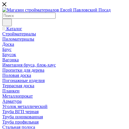
Каталог
Стройматериалы
Пиломатериалы
Доска
Брус
Брусок
Вагонка
Имитация бруса, блок-хаус
Пропитки для дерева
Половая доска
Погонажные изделия
Террасная доска
Планкен
Металлопрокат
Арматура
Уголок металлический
Труба ВГП черная
Труба оцинкованная
Труба профильная
Стальная полоса