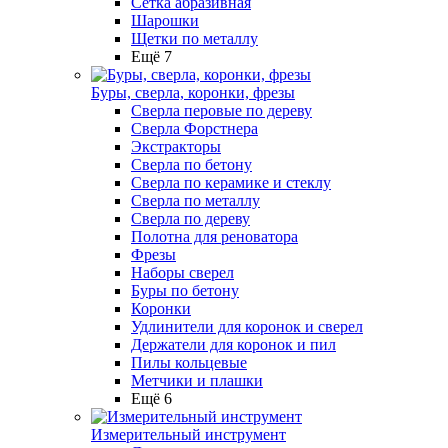
Сетка абразивная
Шарошки
Щетки по металлу
Ещё 7
Буры, сверла, коронки, фрезы
Сверла перовые по дереву
Сверла Форстнера
Экстракторы
Сверла по бетону
Сверла по керамике и стеклу
Сверла по металлу
Сверла по дереву
Полотна для реноватора
Фрезы
Наборы сверел
Буры по бетону
Коронки
Удлинители для коронок и сверел
Держатели для коронок и пил
Пилы кольцевые
Метчики и плашки
Ещё 6
Измерительный инструмент