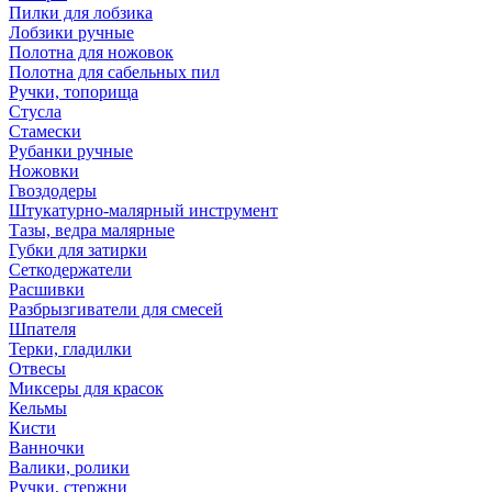
Пилки для лобзика
Лобзики ручные
Полотна для ножовок
Полотна для сабельных пил
Ручки, топорища
Стусла
Стамески
Рубанки ручные
Ножовки
Гвоздодеры
Штукатурно-малярный инструмент
Тазы, ведра малярные
Губки для затирки
Сеткодержатели
Расшивки
Разбрызгиватели для смесей
Шпателя
Терки, гладилки
Отвесы
Миксеры для красок
Кельмы
Кисти
Ванночки
Валики, ролики
Ручки, стержни