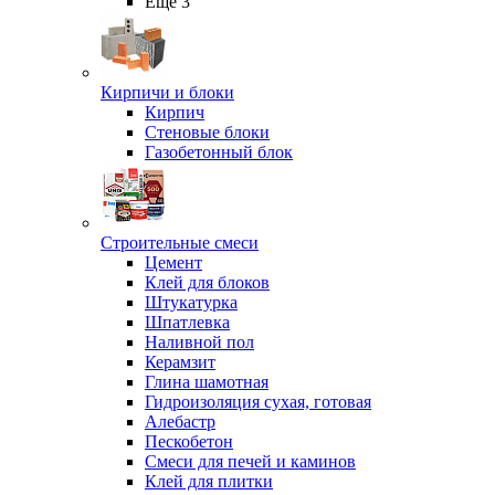
Ещё 3
Кирпичи и блоки
Кирпич
Стеновые блоки
Газобетонный блок
Строительные смеси
Цемент
Клей для блоков
Штукатурка
Шпатлевка
Наливной пол
Керамзит
Глина шамотная
Гидроизоляция сухая, готовая
Алебастр
Пескобетон
Смеси для печей и каминов
Клей для плитки