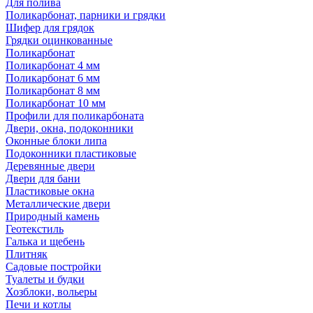
Для полива
Поликарбонат, парники и грядки
Шифер для грядок
Грядки оцинкованные
Поликарбонат
Поликарбонат 4 мм
Поликарбонат 6 мм
Поликарбонат 8 мм
Поликарбонат 10 мм
Профили для поликарбоната
Двери, окна, подоконники
Оконные блоки липа
Подоконники пластиковые
Деревянные двери
Двери для бани
Пластиковые окна
Металлические двери
Природный камень
Геотекстиль
Галька и щебень
Плитняк
Садовые постройки
Туалеты и будки
Хозблоки, вольеры
Печи и котлы