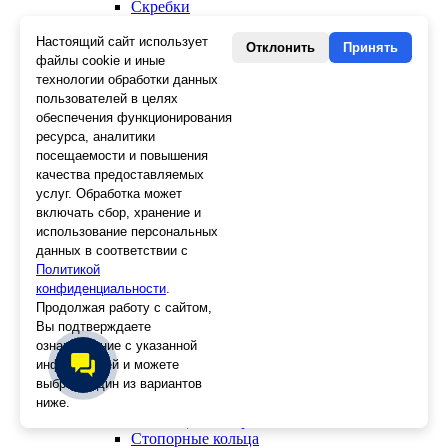
Скребки
Ножи
Настоящий сайт использует
Лезвия
Отклонить
Принять
Лента малярная, скотч
файлы cookie и иные
Стеклорезы
технологии обработки данных
Плиткорезы
пользователей в целях
Пистолеты для герметика и пены
обеспечения функционирования
Шила
ресурса, аналитики
Стеклоткань, серпянка
посещаемости и повышения
Ещё 2
качества предоставляемых
услуг. Обработка может
Слесарный инструмент
включать сбор, хранение и
Болторезы
использование персональных
Длинногубцы
данных в соответствии с
Круглогубцы
Политикой
Тонкогубцы, утконосы
конфиденциальности
.
Бокорезы
Продолжая работу с сайтом,
Кувалды
Вы подтверждаете
Молотки
ознакомление с указанной
Головки
информацией и можете
Зенкера, бородки, кернеры
выбрать один из вариантов
Керны
Патроны, переходники
ниже.
Ножницы электрика
Стопорные кольца