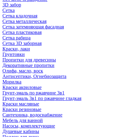
3D забор
Сетка
Сетка кладочная
Сетка металлическая
Сетка затемняющая фасадная
Сетка пластиковая
Сетка рабица
Сетка 3D заборная
Краски, лаки
Грунтовки
Пропитки для древесины
Декоративные пропитки
Олифа, масло, воск
Антисептики, Огнебиозащита
Морилка
Краски акриловые
Грунт-эмаль по ржавчине 3в1
Грунт-эмаль 3в1 по ржавчине гладкая
Краски масляные
Краски резиновые
Сантехника, водоснабжение
Мебель для ванной
Насосы, комплектующие
Душевые кабины
Поддон для душа