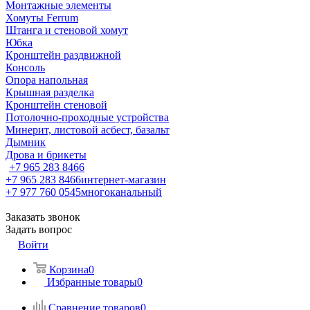
Монтажные элементы
Хомуты Ferrum
Штанга и стеновой хомут
Юбка
Кронштейн раздвижной
Консоль
Опора напольная
Крышная разделка
Кронштейн стеновой
Потолочно-проходные устройства
Минерит, листовой асбест, базальт
Дымник
Дрова и брикеты
+7 965 283 8466
+7 965 283 8466
интернет-магазин
+7 977 760 0545
многоканальный
Заказать звонок
Задать вопрос
Войти
Корзина
0
Избранные товары
0
Сравнение товаров
0