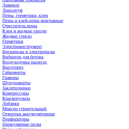
Ламинат
Линолеум
Пены, герметики, клеи
Пены и клей-пены монтажные
Очиститель пены
Клеи и жидкие гвозди
Жидкое стекло
Герметики
Электроинструмент
Бензопилы и электропилы
Вибратор для бетона
Воздуходувка пылесос
Высоторез
Гайковерты
Граверы
Шуруповерты
Заклепочники
Компрессоры
Краскопульты
Лобзики
Миксер строительный
Отвертки аккумуляторные
Перфораторы
Циркулярные пилы