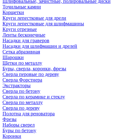
Шлифовальные, зачистные, полировальные диски
Точильные камни
Корщетки
Круги лепестковые для дрели
Круги лепестковые для шлифмашины
Круги отрезные
Ленты бесконечные
Насадки для граверов
Насадки для шлифмашин и дрелей
Сетка абразивная
Шарошки
Щетки по металлу
Буры, сверла, коронки, фрезы
Сверла перовые по дереву
Сверла Форстнера
Экстракторы
Сверла по бетону
Сверла по керамике и стеклу
Сверла по металлу
Сверла по дереву
Полотна для реноватора
Фрезы
Наборы сверел
Буры по бетону
Коронки