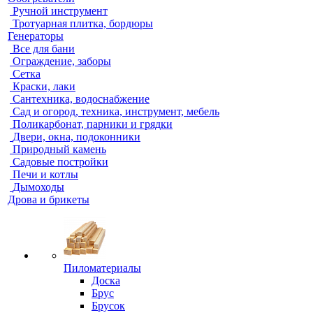
Ручной инструмент
Тротуарная плитка, бордюры
Генераторы
Все для бани
Ограждение, заборы
Сетка
Краски, лаки
Сантехника, водоснабжение
Сад и огород, техника, инструмент, мебель
Поликарбонат, парники и грядки
Двери, окна, подоконники
Природный камень
Садовые постройки
Печи и котлы
Дымоходы
Дрова и брикеты
Пиломатериалы
Доска
Брус
Брусок