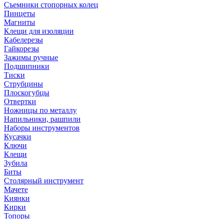
Съемники стопорных колец
Пинцеты
Магниты
Клещи для изоляции
Кабелерезы
Гайкорезы
Зажимы ручные
Подшипники
Тиски
Струбцины
Плоскогубцы
Отвертки
Ножницы по металлу
Напильники, рашпили
Наборы инструментов
Кусачки
Ключи
Клещи
Зубила
Биты
Столярный инструмент
Мачете
Киянки
Кирки
Топоры