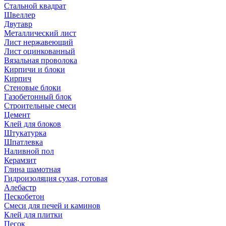
Стальной квадрат
Швеллер
Двутавр
Металлический лист
Лист нержавеющий
Лист оцинкованный
Вязальная проволока
Кирпичи и блоки
Кирпич
Стеновые блоки
Газобетонный блок
Строительные смеси
Цемент
Клей для блоков
Штукатурка
Шпатлевка
Наливной пол
Керамзит
Глина шамотная
Гидроизоляция сухая, готовая
Алебастр
Пескобетон
Смеси для печей и каминов
Клей для плитки
Песок