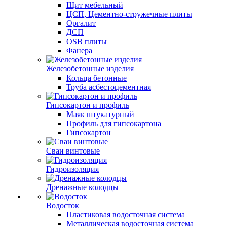
Щит мебельный
ЦСП, Цементно-стружечные плиты
Оргалит
ДСП
OSB плиты
Фанера
Железобетонные изделия
Кольца бетонные
Труба асбестоцементная
Гипсокартон и профиль
Маяк штукатурный
Профиль для гипсокартона
Гипсокартон
Сваи винтовые
Гидроизоляция
Дренажные колодцы
Водосток
Пластиковая водосточная система
Металлическая водосточная система