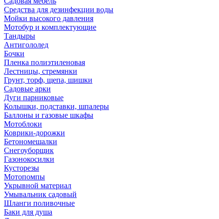
Садовая мебель
Средства для дезинфекции воды
Мойки высокого давления
Мотобур и комплектующие
Тандыры
Антигололед
Бочки
Пленка полиэтиленовая
Лестницы, стремянки
Грунт, торф, щепа, шишки
Садовые арки
Дуги парниковые
Колышки, подставки, шпалеры
Баллоны и газовые шкафы
Мотоблоки
Коврики-дорожки
Бетономешалки
Снегоуборщик
Газонокосилки
Кусторезы
Мотопомпы
Укрывной материал
Умывальник садовый
Шланги поливочные
Баки для душа