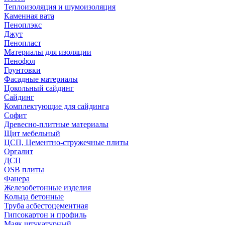
Теплоизоляция и шумоизоляция
Каменная вата
Пеноплэкс
Джут
Пенопласт
Материалы для изоляции
Пенофол
Грунтовки
Фасадные материалы
Цокольный сайдинг
Сайдинг
Комплектующие для сайдинга
Софит
Древесно-плитные материалы
Щит мебельный
ЦСП, Цементно-стружечные плиты
Оргалит
ДСП
OSB плиты
Фанера
Железобетонные изделия
Кольца бетонные
Труба асбестоцементная
Гипсокартон и профиль
Маяк штукатурный