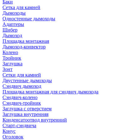
Баки
Сетка для камней
Дымоходы
Одностенные дымоходы
Адаптеры
Шибер
Дымоход
Площадка монтажная
Дымоход-конвектор
Колено
Тройник
Заглушка
Зонт
Сетки для камней
Двустенные дымоходы
Сэндвич дымоход
Площадка монтажная для сэндвич дымохода
Сэндвич-колено
Сэндвич-тройник
Заглушка с отверстием
Заглушка внутренняя
Конденсатоотвод внутренний
Старт-сэндвича
Конус
Оголовок