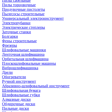
Пилы сабельные
Пилы торцовочные
Продувочные пистолеты
Пылесосы строительные
Универсальный электроинструмент
Электрорубанки
Электрические степлеры
Заточные станки
Болгарки
Фены строительные
Фрезеры
Шлифовальные машинки
Ленточная шлифмашина
Орбитальная шлифмашина
Плоскошлифовальные машины
Виброшлифмашинка
Дрели
Обогреватели
Ручной инструмент
Абразивно-шлифовальный инструмент
Шлифовальная бумага
Шлифовальные губки
Алмазные диски
Обдирочные диски
Пильные диски