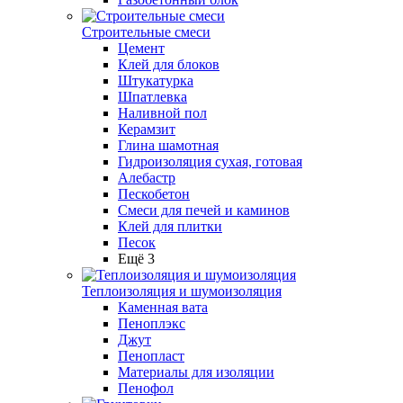
Строительные смеси
Цемент
Клей для блоков
Штукатурка
Шпатлевка
Наливной пол
Керамзит
Глина шамотная
Гидроизоляция сухая, готовая
Алебастр
Пескобетон
Смеси для печей и каминов
Клей для плитки
Песок
Ещё 3
Теплоизоляция и шумоизоляция
Каменная вата
Пеноплэкс
Джут
Пенопласт
Материалы для изоляции
Пенофол