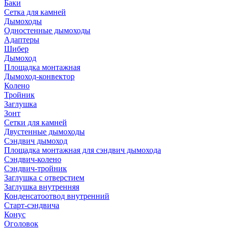
Баки
Сетка для камней
Дымоходы
Одностенные дымоходы
Адаптеры
Шибер
Дымоход
Площадка монтажная
Дымоход-конвектор
Колено
Тройник
Заглушка
Зонт
Сетки для камней
Двустенные дымоходы
Сэндвич дымоход
Площадка монтажная для сэндвич дымохода
Сэндвич-колено
Сэндвич-тройник
Заглушка с отверстием
Заглушка внутренняя
Конденсатоотвод внутренний
Старт-сэндвича
Конус
Оголовок