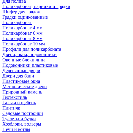
Для полива
Поликарбонат, парники и грядки
Шифер для грядок
Грядки оцинкованные
Поликарбонат
Поликарбонат 4 мм
Поликарбонат 6 мм
Поликарбонат 8 мм
Поликарбонат 10 мм
Профили для поликарбоната
Двери, окна, подоконники
Оконные блоки липа
Подоконники пластиковые
Деревянные двери
Двери для бани
Пластиковые окна
Металлические двери
Природный камень
Геотекстиль
Галька и щебень
Плитняк
Садовые постройки
Туалеты и будки
Хозблоки, вольеры
Печи и котлы