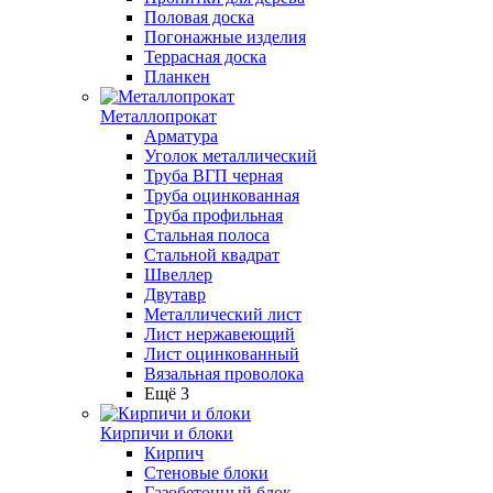
Половая доска
Погонажные изделия
Террасная доска
Планкен
Металлопрокат
Арматура
Уголок металлический
Труба ВГП черная
Труба оцинкованная
Труба профильная
Стальная полоса
Стальной квадрат
Швеллер
Двутавр
Металлический лист
Лист нержавеющий
Лист оцинкованный
Вязальная проволока
Ещё 3
Кирпичи и блоки
Кирпич
Стеновые блоки
Газобетонный блок