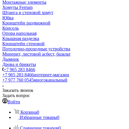
Монтажные элементы
Хомуты Ferrum
Штанга и стеновой хомут
Юбка
Кронштейн раздвижной
Консоль
Опора напольная
Крышная разделка
Кронштейн стеновой
Потолочно-проходные устройства
Минерит, листовой асбест, базальт
Дымник
Дрова и брикеты
+7 965 283 8466
+7 965 283 8466
интернет-магазин
+7 977 760 0545
многоканальный
Заказать звонок
Задать вопрос
Войти
Корзина
0
Избранные товары
0
Сравнение товаров
0