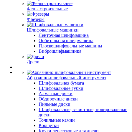
Фены строительные
Фрезеры
Шлифовальные машинки
Ленточная шлифмашина
Орбитальная шлифмашина
Плоскошлифовальные машины
Виброшлифмашинка
Дрели
Абразивно-шлифовальный инструмент
Шлифовальная бумага
Шлифовальные губки
Алмазные диски
Обдирочные диски
Пильные диски
Шлифовальные, зачистные, полировальные
диски
Точильные камни
Корщетки
Круги лепестковые для дрели