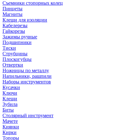
Съемники стопорных колец
Пинцеты
Магниты
Клещи для изоляции
Кабелерезы
Гайкорезы
Зажимы ручные
Подшипники
Тиски
Струбцины
Плоскогубцы
Отвертки
Ножницы по металлу
Напильники, рашпили
Наборы инструментов
Кусачки
Ключи
Клещи
Зубила
Биты
Столярный инструмент
Мачете
Киянки
Кирки
Топоры