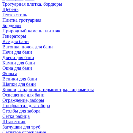
Тротуарная плитка, бордюры
Щебень
Геотекстиль
Плитка тротуарная
Бордюры
Природный камень плитняк
Генераторы
Все для бани
Вагонка, полок для бани
Печи для бани
Двери для бани
Камни для бани
Окна для бани
Фольга
Веники для бани
Шапки для бани
Ковши, запарники, термометры, гигрометры
Освещение для бани
Ограждение, заборы
Профнастил для забора
Столбы для забора
Сетка рабица
Штакетник
Заглушки для труб
Сетчатое ограждение