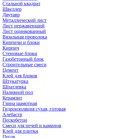
Стальной квадрат
Швеллер
Двутавр
Металлический лист
Лист нержавеющий
Лист оцинкованный
Вязальная проволока
Кирпичи и блоки
Кирпич
Стеновые блоки
Газобетонный блок
Строительные смеси
Цемент
Клей для блоков
Штукатурка
Шпатлевка
Наливной пол
Керамзит
Глина шамотная
Гидроизоляция сухая, готовая
Алебастр
Пескобетон
Смеси для печей и каминов
Клей для плитки
Песок