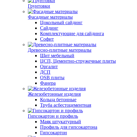
Грунтовки
Фасадные материалы
Цокольный сайдинг
Сайдинг
Комплектующие для сайдинга
Софит
Древесно-плитные материалы
Щит мебельный
ЦСП, Цементно-стружечные плиты
Оргалит
ДСП
OSB плиты
Фанера
Железобетонные изделия
Кольца бетонные
Труба асбестоцементная
Гипсокартон и профиль
Маяк штукатурный
Профиль для гипсокартона
Гипсокартон