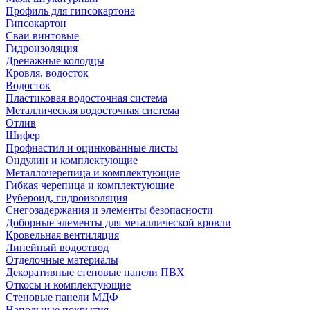
Профиль для гипсокартона
Гипсокартон
Сваи винтовые
Гидроизоляция
Дренажные колодцы
Кровля, водосток
Водосток
Пластиковая водосточная система
Металлическая водосточная система
Отлив
Шифер
Профнастил и оцинкованные листы
Ондулин и комплектующие
Металлочерепица и комплектующие
Гибкая черепица и комплектующие
Рубероид, гидроизоляция
Снегозадержания и элементы безопасности
Доборные элементы для металлической кровли
Кровельная вентиляция
Линейный водоотвод
Отделочные материалы
Декоративные стеновые панели ПВХ
Откосы и комплектующие
Стеновые панели МДФ
Напольные покрытия