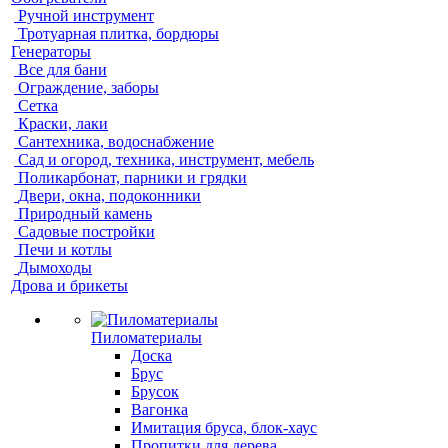
Ручной инструмент
Тротуарная плитка, бордюры
Генераторы
Все для бани
Ограждение, заборы
Сетка
Краски, лаки
Сантехника, водоснабжение
Сад и огород, техника, инструмент, мебель
Поликарбонат, парники и грядки
Двери, окна, подоконники
Природный камень
Садовые постройки
Печи и котлы
Дымоходы
Дрова и брикеты
Пиломатериалы
Доска
Брус
Брусок
Вагонка
Имитация бруса, блок-хаус
Пропитки для дерева