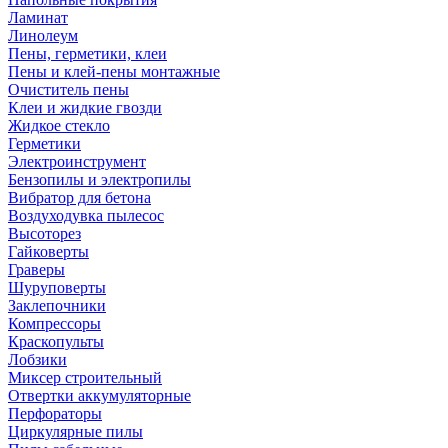
Ламинат
Линолеум
Пены, герметики, клеи
Пены и клей-пены монтажные
Очиститель пены
Клеи и жидкие гвозди
Жидкое стекло
Герметики
Электроинструмент
Бензопилы и электропилы
Вибратор для бетона
Воздуходувка пылесос
Высоторез
Гайковерты
Граверы
Шуруповерты
Заклепочники
Компрессоры
Краскопульты
Лобзики
Миксер строительный
Отвертки аккумуляторные
Перфораторы
Циркулярные пилы