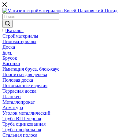
Каталог
Стройматериалы
Пиломатериалы
Доска
Брус
Брусок
Вагонка
Имитация бруса, блок-хаус
Пропитки для дерева
Половая доска
Погонажные изделия
Террасная доска
Планкен
Металлопрокат
Арматура
Уголок металлический
Труба ВГП черная
Труба оцинкованная
Труба профильная
Стальная полоса