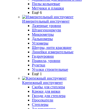
Пилы кольцевые
Метчики и плашки
Ещё 6
Измерительный инструмент
Лазерные уровни
Штангенциркули
Микрометры
Дальномеры
Угломеры
Шнуры, нити красящие
Линейки измерительные
Гидроуровни
Правила, уровни
Рулетки
Уголки строительные
Ещё 1
Крепежный инструмент
Скобы для степлера
Крюки для вязки
Гвозди для степлера
Просекатели
Степлеры
Заклепочники