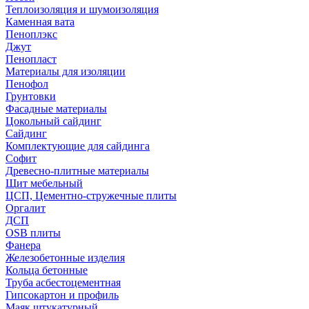
Теплоизоляция и шумоизоляция
Каменная вата
Пеноплэкс
Джут
Пенопласт
Материалы для изоляции
Пенофол
Грунтовки
Фасадные материалы
Цокольный сайдинг
Сайдинг
Комплектующие для сайдинга
Софит
Древесно-плитные материалы
Щит мебельный
ЦСП, Цементно-стружечные плиты
Оргалит
ДСП
OSB плиты
Фанера
Железобетонные изделия
Кольца бетонные
Труба асбестоцементная
Гипсокартон и профиль
Маяк штукатурный