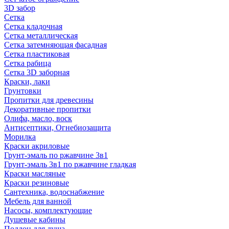
3D забор
Сетка
Сетка кладочная
Сетка металлическая
Сетка затемняющая фасадная
Сетка пластиковая
Сетка рабица
Сетка 3D заборная
Краски, лаки
Грунтовки
Пропитки для древесины
Декоративные пропитки
Олифа, масло, воск
Антисептики, Огнебиозащита
Морилка
Краски акриловые
Грунт-эмаль по ржавчине 3в1
Грунт-эмаль 3в1 по ржавчине гладкая
Краски масляные
Краски резиновые
Сантехника, водоснабжение
Мебель для ванной
Насосы, комплектующие
Душевые кабины
Поддон для душа