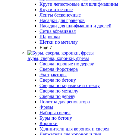
Круги лепестковые для шлифмашины
Круги отрезные
Ленты бесконечные
Насадки для граверов
Насадки для шлифмашин и дрелей
Сетка абразивная
Шарошки
Щетки по металлу
Ещё 7
Буры, сверла, коронки, фрезы
Сверла перовые по дереву
Сверла Форстнера
Экстракторы
Сверла по бетону
Сверла по керамике и стеклу
Сверла по металлу
Сверла по дереву
Полотна для реноватора
Фрезы
Наборы сверел
Буры по бетону
Коронки
Удлинители для коронок и сверел
Держатели для коронок и пил