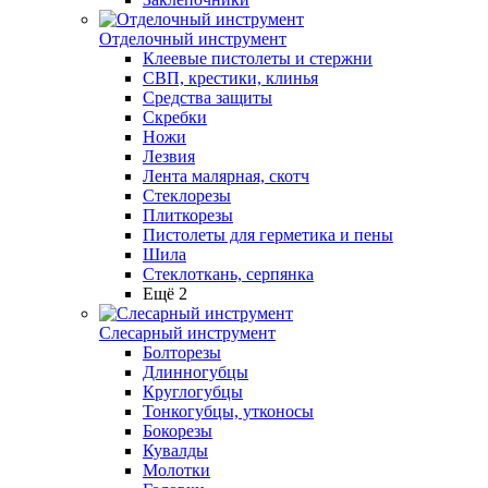
Отделочный инструмент
Клеевые пистолеты и стержни
СВП, крестики, клинья
Средства защиты
Скребки
Ножи
Лезвия
Лента малярная, скотч
Стеклорезы
Плиткорезы
Пистолеты для герметика и пены
Шила
Стеклоткань, серпянка
Ещё 2
Слесарный инструмент
Болторезы
Длинногубцы
Круглогубцы
Тонкогубцы, утконосы
Бокорезы
Кувалды
Молотки