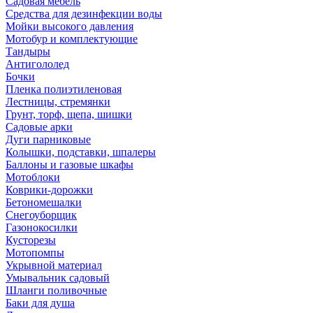
Садовая мебель
Средства для дезинфекции воды
Мойки высокого давления
Мотобур и комплектующие
Тандыры
Антигололед
Бочки
Пленка полиэтиленовая
Лестницы, стремянки
Грунт, торф, щепа, шишки
Садовые арки
Дуги парниковые
Колышки, подставки, шпалеры
Баллоны и газовые шкафы
Мотоблоки
Коврики-дорожки
Бетономешалки
Снегоуборщик
Газонокосилки
Кусторезы
Мотопомпы
Укрывной материал
Умывальник садовый
Шланги поливочные
Баки для душа