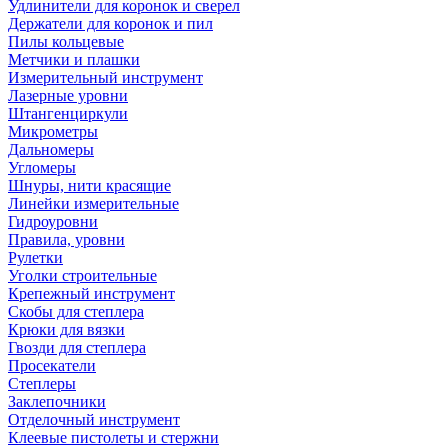
Удлинители для коронок и сверел
Держатели для коронок и пил
Пилы кольцевые
Метчики и плашки
Измерительный инструмент
Лазерные уровни
Штангенциркули
Микрометры
Дальномеры
Угломеры
Шнуры, нити красящие
Линейки измерительные
Гидроуровни
Правила, уровни
Рулетки
Уголки строительные
Крепежный инструмент
Скобы для степлера
Крюки для вязки
Гвозди для степлера
Просекатели
Степлеры
Заклепочники
Отделочный инструмент
Клеевые пистолеты и стержни