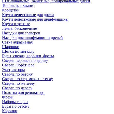
Шлифовальные, зачистные, полировальные диски
Точильные камни
Корщетки
Круги лепестковые для дрели
Круги лепестковые для шлифмашины
Круги отрезные
Ленты бесконечные
Насадки для граверов
Насадки для шлифмашин и дрелей
Сетка абразивная
Шарошки
Щетки по металлу
Буры, сверла, коронки, фрезы
Сверла перовые по дереву
Сверла Форстнера
Экстракторы
Сверла по бетону
Сверла по керамике и стеклу
Сверла по металлу
Сверла по дереву
Полотна для реноватора
Фрезы
Наборы сверел
Буры по бетону
Коронки