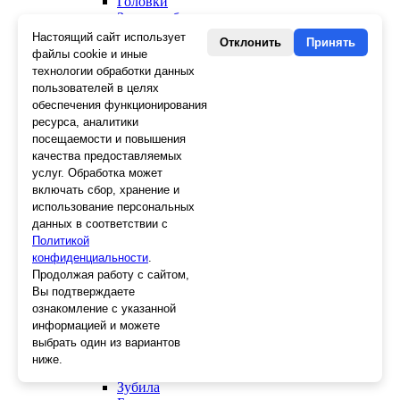
Головки
Зенкера, бородки, кернеры
Керны
Настоящий сайт использует
Отклонить
Принять
Патроны, переходники
файлы cookie и иные
Ножницы электрика
технологии обработки данных
Стопорные кольца
пользователей в целях
Съемники стопорных колец
обеспечения функционирования
Пинцеты
ресурса, аналитики
Магниты
посещаемости и повышения
Клещи для изоляции
качества предоставляемых
Кабелерезы
услуг. Обработка может
Гайкорезы
включать сбор, хранение и
Зажимы ручные
использование персональных
Подшипники
данных в соответствии с
Тиски
Политикой
Струбцины
конфиденциальности
Плоскогубцы
.
Отвертки
Продолжая работу с сайтом,
Ножницы по металлу
Вы подтверждаете
Напильники, рашпили
ознакомление с указанной
Наборы инструментов
информацией и можете
Кусачки
выбрать один из вариантов
Ключи
ниже.
Клещи
Зубила