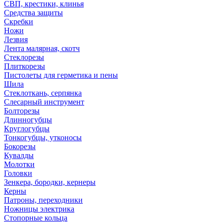
СВП, крестики, клинья
Средства защиты
Скребки
Ножи
Лезвия
Лента малярная, скотч
Стеклорезы
Плиткорезы
Пистолеты для герметика и пены
Шила
Стеклоткань, серпянка
Слесарный инструмент
Болторезы
Длинногубцы
Круглогубцы
Тонкогубцы, утконосы
Бокорезы
Кувалды
Молотки
Головки
Зенкера, бородки, кернеры
Керны
Патроны, переходники
Ножницы электрика
Стопорные кольца