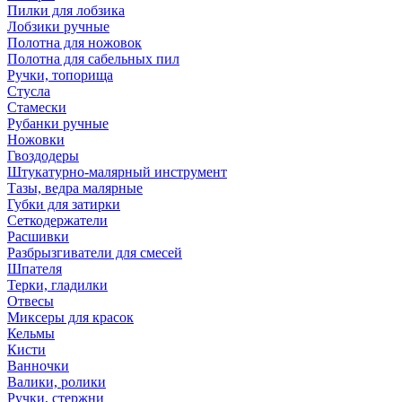
Пилки для лобзика
Лобзики ручные
Полотна для ножовок
Полотна для сабельных пил
Ручки, топорища
Стусла
Стамески
Рубанки ручные
Ножовки
Гвоздодеры
Штукатурно-малярный инструмент
Тазы, ведра малярные
Губки для затирки
Сеткодержатели
Расшивки
Разбрызгиватели для смесей
Шпателя
Терки, гладилки
Отвесы
Миксеры для красок
Кельмы
Кисти
Ванночки
Валики, ролики
Ручки, стержни