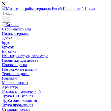
Каталог
Стройматериалы
Пиломатериалы
Доска
Брус
Брусок
Вагонка
Имитация бруса, блок-хаус
Пропитки для дерева
Половая доска
Погонажные изделия
Террасная доска
Планкен
Металлопрокат
Арматура
Уголок металлический
Труба ВГП черная
Труба оцинкованная
Труба профильная
Стальная полоса