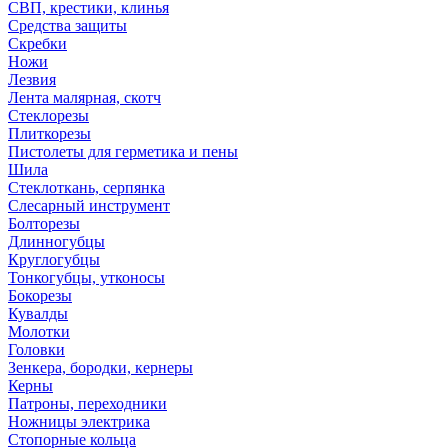
СВП, крестики, клинья
Средства защиты
Скребки
Ножи
Лезвия
Лента малярная, скотч
Стеклорезы
Плиткорезы
Пистолеты для герметика и пены
Шила
Стеклоткань, серпянка
Слесарный инструмент
Болторезы
Длинногубцы
Круглогубцы
Тонкогубцы, утконосы
Бокорезы
Кувалды
Молотки
Головки
Зенкера, бородки, кернеры
Керны
Патроны, переходники
Ножницы электрика
Стопорные кольца