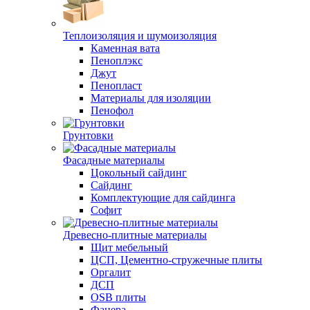
Теплоизоляция и шумоизоляция
Каменная вата
Пеноплэкс
Джут
Пенопласт
Материалы для изоляции
Пенофол
Грунтовки
Фасадные материалы
Цокольный сайдинг
Сайдинг
Комплектующие для сайдинга
Софит
Древесно-плитные материалы
Щит мебельный
ЦСП, Цементно-стружечные плиты
Оргалит
ДСП
OSB плиты
Фанера