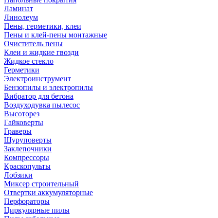
Ламинат
Линолеум
Пены, герметики, клеи
Пены и клей-пены монтажные
Очиститель пены
Клеи и жидкие гвозди
Жидкое стекло
Герметики
Электроинструмент
Бензопилы и электропилы
Вибратор для бетона
Воздуходувка пылесос
Высоторез
Гайковерты
Граверы
Шуруповерты
Заклепочники
Компрессоры
Краскопульты
Лобзики
Миксер строительный
Отвертки аккумуляторные
Перфораторы
Циркулярные пилы