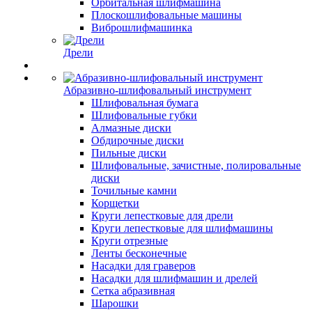
Орбитальная шлифмашина
Плоскошлифовальные машины
Виброшлифмашинка
Дрели
Абразивно-шлифовальный инструмент
Шлифовальная бумага
Шлифовальные губки
Алмазные диски
Обдирочные диски
Пильные диски
Шлифовальные, зачистные, полировальные
диски
Точильные камни
Корщетки
Круги лепестковые для дрели
Круги лепестковые для шлифмашины
Круги отрезные
Ленты бесконечные
Насадки для граверов
Насадки для шлифмашин и дрелей
Сетка абразивная
Шарошки