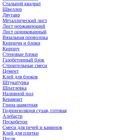
Стальной квадрат
Швеллер
Двутавр
Металлический лист
Лист нержавеющий
Лист оцинкованный
Вязальная проволока
Кирпичи и блоки
Кирпич
Стеновые блоки
Газобетонный блок
Строительные смеси
Цемент
Клей для блоков
Штукатурка
Шпатлевка
Наливной пол
Керамзит
Глина шамотная
Гидроизоляция сухая, готовая
Алебастр
Пескобетон
Смеси для печей и каминов
Клей для плитки
Песок