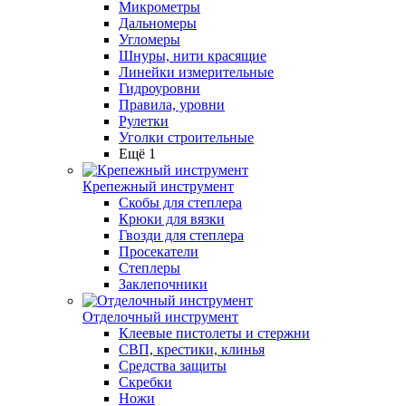
Микрометры
Дальномеры
Угломеры
Шнуры, нити красящие
Линейки измерительные
Гидроуровни
Правила, уровни
Рулетки
Уголки строительные
Ещё 1
Крепежный инструмент
Скобы для степлера
Крюки для вязки
Гвозди для степлера
Просекатели
Степлеры
Заклепочники
Отделочный инструмент
Клеевые пистолеты и стержни
СВП, крестики, клинья
Средства защиты
Скребки
Ножи