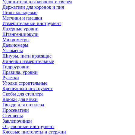
Удлинители для коронок и сверел
Держатели для коронок и пил
Пилы кольцевые
Метчики и плашки
Измерительный инструмент
Лазерные уровни
Штангенциркули
Микрометры
Дальномеры
Угломеры
Шнуры, нити красящие
Линейки измерительные
Гидроуровни
Правила, уровни
Рулетки
Уголки строительные
Крепежный инструмент
Скобы для степлера
Крюки для вязки
Гвозди для степлера
Просекатели
Степлеры
Заклепочники
Отделочный инструмент
Клеевые пистолеты и стержни