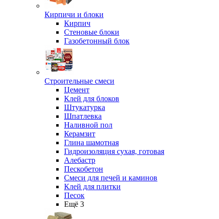
Кирпичи и блоки
Кирпич
Стеновые блоки
Газобетонный блок
Строительные смеси
Цемент
Клей для блоков
Штукатурка
Шпатлевка
Наливной пол
Керамзит
Глина шамотная
Гидроизоляция сухая, готовая
Алебастр
Пескобетон
Смеси для печей и каминов
Клей для плитки
Песок
Ещё 3