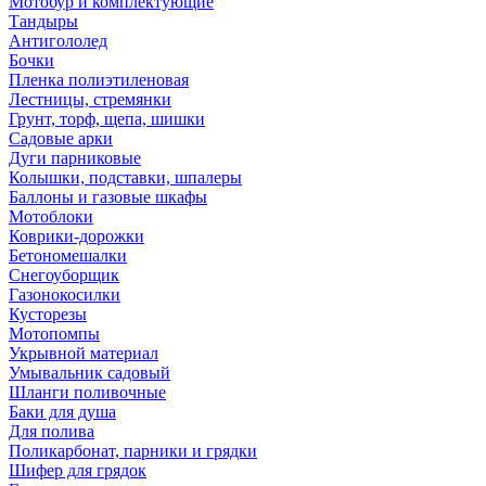
Мотобур и комплектующие
Тандыры
Антигололед
Бочки
Пленка полиэтиленовая
Лестницы, стремянки
Грунт, торф, щепа, шишки
Садовые арки
Дуги парниковые
Колышки, подставки, шпалеры
Баллоны и газовые шкафы
Мотоблоки
Коврики-дорожки
Бетономешалки
Снегоуборщик
Газонокосилки
Кусторезы
Мотопомпы
Укрывной материал
Умывальник садовый
Шланги поливочные
Баки для душа
Для полива
Поликарбонат, парники и грядки
Шифер для грядок