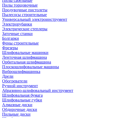
Пилы сабельные
Пилы торцовочные
Продувочные пистолеты
Пылесосы строительные
Универсальный электроинструмент
Электрорубанки
Электрические степлеры
Заточные станки
Болгарки
Фены строительные
Фрезеры
Шлифовальные машинки
Ленточная шлифмашина
Орбитальная шлифмашина
Плоскошлифовальные машины
Виброшлифмашинка
Дрели
Обогреватели
Ручной инструмент
Абразивно-шлифовальный инструмент
Шлифовальная бумага
Шлифовальные губки
Алмазные диски
Обдирочные диски
Пильные диски