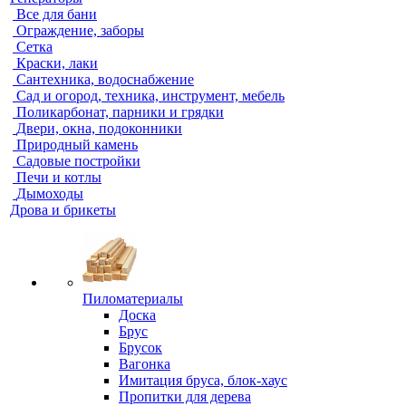
Все для бани
Ограждение, заборы
Сетка
Краски, лаки
Сантехника, водоснабжение
Сад и огород, техника, инструмент, мебель
Поликарбонат, парники и грядки
Двери, окна, подоконники
Природный камень
Садовые постройки
Печи и котлы
Дымоходы
Дрова и брикеты
Пиломатериалы
Доска
Брус
Брусок
Вагонка
Имитация бруса, блок-хаус
Пропитки для дерева