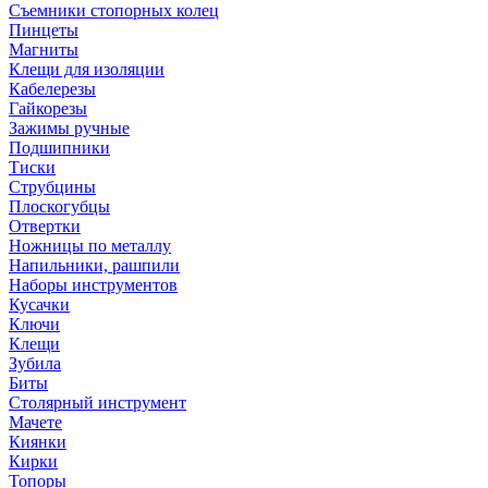
Съемники стопорных колец
Пинцеты
Магниты
Клещи для изоляции
Кабелерезы
Гайкорезы
Зажимы ручные
Подшипники
Тиски
Струбцины
Плоскогубцы
Отвертки
Ножницы по металлу
Напильники, рашпили
Наборы инструментов
Кусачки
Ключи
Клещи
Зубила
Биты
Столярный инструмент
Мачете
Киянки
Кирки
Топоры