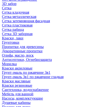
3D забор
Сетка
Сетка кладочная
Сетка металлическая
Сетка затемняющая фасадная
Сетка пластиковая
Сетка рабица
Сетка 3D заборная
Краски, лаки
Грунтовки
Пропитки для древесины
Декоративные пропитки
Олифа, масло, воск
Антисептики, Огнебиозащита
Морилка
Краски акриловые
Грунт-эмаль по ржавчине 3в1
Грунт-эмаль 3в1 по ржавчине гладкая
Краски масляные
Краски резиновые
Сантехника, водоснабжение
Мебель для ванной
Насосы, комплектующие
Душевые кабины
Поддон для душа