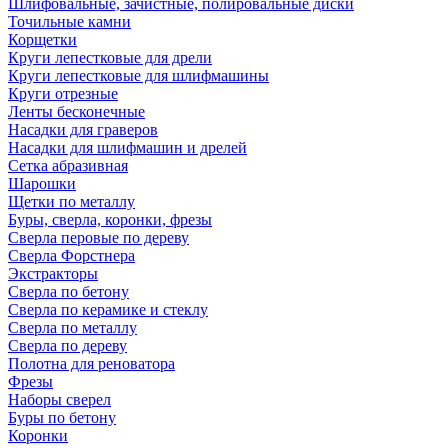
Шлифовальные, зачистные, полировальные диски
Точильные камни
Корщетки
Круги лепестковые для дрели
Круги лепестковые для шлифмашины
Круги отрезные
Ленты бесконечные
Насадки для граверов
Насадки для шлифмашин и дрелей
Сетка абразивная
Шарошки
Щетки по металлу
Буры, сверла, коронки, фрезы
Сверла перовые по дереву
Сверла Форстнера
Экстракторы
Сверла по бетону
Сверла по керамике и стеклу
Сверла по металлу
Сверла по дереву
Полотна для реноватора
Фрезы
Наборы сверел
Буры по бетону
Коронки