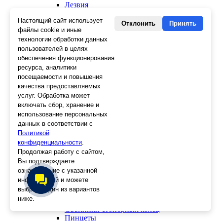
Лезвия
Лента малярная, скотч
Настоящий сайт использует
Стеклорезы
Отклонить
Принять
файлы cookie и иные
Плиткорезы
технологии обработки данных
Пистолеты для герметика и пены
пользователей в целях
Шила
Стеклоткань, серпянка
обеспечения функционирования
Ещё 2
ресурса, аналитики
посещаемости и повышения
Слесарный инструмент
качества предоставляемых
Болторезы
услуг. Обработка может
Длинногубцы
включать сбор, хранение и
Круглогубцы
использование персональных
Тонкогубцы, утконосы
данных в соответствии с
Бокорезы
Политикой
Кувалды
конфиденциальности
.
Молотки
Продолжая работу с сайтом,
Головки
Вы подтверждаете
Зенкера, бородки, кернеры
ознакомление с указанной
Керны
информацией и можете
Патроны, переходники
выбрать один из вариантов
Ножницы электрика
ниже.
Стопорные кольца
Съемники стопорных колец
Пинцеты