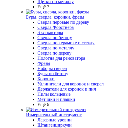
Щетки по металлу
Ещё 7
Буры, сверла, коронки, фрезы
Сверла перовые по дереву
Сверла Форстнера
Экстракторы
Сверла по бетону
Сверла по керамике и стеклу
Сверла по металлу
Сверла по дереву
Полотна для реноватора
Фрезы
Наборы сверел
Буры по бетону
Коронки
Удлинители для коронок и сверел
Держатели для коронок и пил
Пилы кольцевые
Метчики и плашки
Ещё 6
Измерительный инструмент
Лазерные уровни
Штангенциркули