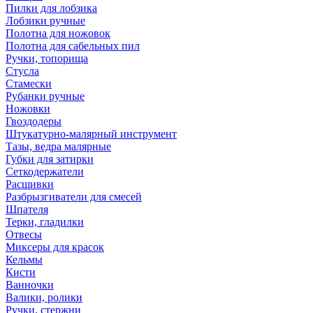
Пилки для лобзика
Лобзики ручные
Полотна для ножовок
Полотна для сабельных пил
Ручки, топорища
Стусла
Стамески
Рубанки ручные
Ножовки
Гвоздодеры
Штукатурно-малярный инструмент
Тазы, ведра малярные
Губки для затирки
Сеткодержатели
Расшивки
Разбрызгиватели для смесей
Шпателя
Терки, гладилки
Отвесы
Миксеры для красок
Кельмы
Кисти
Ванночки
Валики, ролики
Ручки, стержни