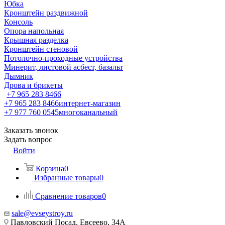
Юбка
Кронштейн раздвижной
Консоль
Опора напольная
Крышная разделка
Кронштейн стеновой
Потолочно-проходные устройства
Минерит, листовой асбест, базальт
Дымник
Дрова и брикеты
+7 965 283 8466
+7 965 283 8466
интернет-магазин
+7 977 760 0545
многоканальный
Заказать звонок
Задать вопрос
Войти
Корзина
0
Избранные товары
0
Сравнение товаров
0
sale@evseystroy.ru
Павловский Посад, Евсеево, 34А