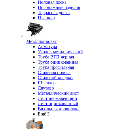
Половая доска
Погонажные изделия
Террасная доска
Планкен
Металлопрокат
Арматура
Уголок металлический
Труба ВГП черная
Труба оцинкованная
Труба профильная
Стальная полоса
Стальной квадрат
Швеллер
Двутавр
Металлический лист
Лист нержавеющий
Лист оцинкованный
Вязальная проволока
Ещё 3