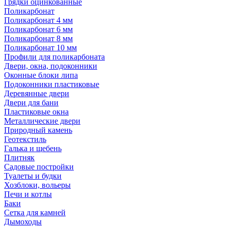
Грядки оцинкованные
Поликарбонат
Поликарбонат 4 мм
Поликарбонат 6 мм
Поликарбонат 8 мм
Поликарбонат 10 мм
Профили для поликарбоната
Двери, окна, подоконники
Оконные блоки липа
Подоконники пластиковые
Деревянные двери
Двери для бани
Пластиковые окна
Металлические двери
Природный камень
Геотекстиль
Галька и щебень
Плитняк
Садовые постройки
Туалеты и будки
Хозблоки, вольеры
Печи и котлы
Баки
Сетка для камней
Дымоходы