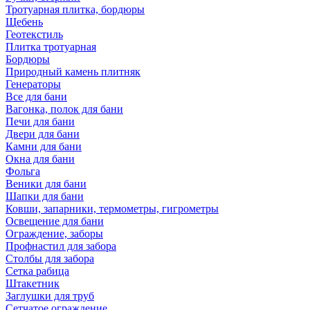
Тротуарная плитка, бордюры
Щебень
Геотекстиль
Плитка тротуарная
Бордюры
Природный камень плитняк
Генераторы
Все для бани
Вагонка, полок для бани
Печи для бани
Двери для бани
Камни для бани
Окна для бани
Фольга
Веники для бани
Шапки для бани
Ковши, запарники, термометры, гигрометры
Освещение для бани
Ограждение, заборы
Профнастил для забора
Столбы для забора
Сетка рабица
Штакетник
Заглушки для труб
Сетчатое ограждение