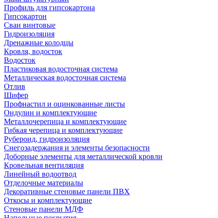
Профиль для гипсокартона
Гипсокартон
Сваи винтовые
Гидроизоляция
Дренажные колодцы
Кровля, водосток
Водосток
Пластиковая водосточная система
Металлическая водосточная система
Отлив
Шифер
Профнастил и оцинкованные листы
Ондулин и комплектующие
Металлочерепица и комплектующие
Гибкая черепица и комплектующие
Рубероид, гидроизоляция
Снегозадержания и элементы безопасности
Доборные элементы для металлической кровли
Кровельная вентиляция
Линейный водоотвод
Отделочные материалы
Декоративные стеновые панели ПВХ
Откосы и комплектующие
Стеновые панели МДФ
Напольные покрытия