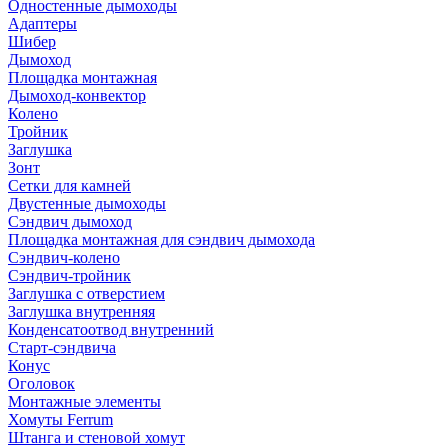
Одностенные дымоходы
Адаптеры
Шибер
Дымоход
Площадка монтажная
Дымоход-конвектор
Колено
Тройник
Заглушка
Зонт
Сетки для камней
Двустенные дымоходы
Сэндвич дымоход
Площадка монтажная для сэндвич дымохода
Сэндвич-колено
Сэндвич-тройник
Заглушка с отверстием
Заглушка внутренняя
Конденсатоотвод внутренний
Старт-сэндвича
Конус
Оголовок
Монтажные элементы
Хомуты Ferrum
Штанга и стеновой хомут