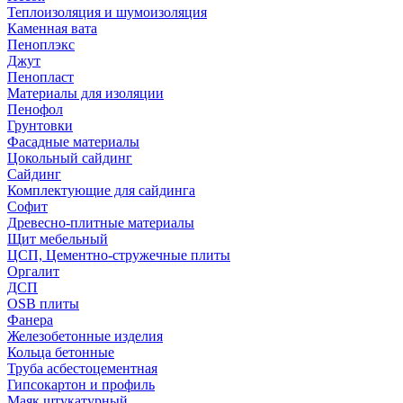
Теплоизоляция и шумоизоляция
Каменная вата
Пеноплэкс
Джут
Пенопласт
Материалы для изоляции
Пенофол
Грунтовки
Фасадные материалы
Цокольный сайдинг
Сайдинг
Комплектующие для сайдинга
Софит
Древесно-плитные материалы
Щит мебельный
ЦСП, Цементно-стружечные плиты
Оргалит
ДСП
OSB плиты
Фанера
Железобетонные изделия
Кольца бетонные
Труба асбестоцементная
Гипсокартон и профиль
Маяк штукатурный