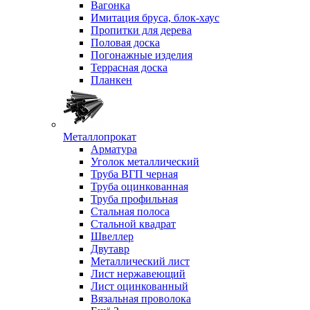
Вагонка
Имитация бруса, блок-хаус
Пропитки для дерева
Половая доска
Погонажные изделия
Террасная доска
Планкен
Металлопрокат
Арматура
Уголок металлический
Труба ВГП черная
Труба оцинкованная
Труба профильная
Стальная полоса
Стальной квадрат
Швеллер
Двутавр
Металлический лист
Лист нержавеющий
Лист оцинкованный
Вязальная проволока