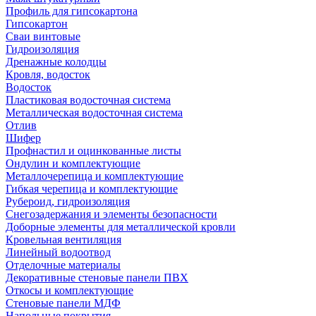
Профиль для гипсокартона
Гипсокартон
Сваи винтовые
Гидроизоляция
Дренажные колодцы
Кровля, водосток
Водосток
Пластиковая водосточная система
Металлическая водосточная система
Отлив
Шифер
Профнастил и оцинкованные листы
Ондулин и комплектующие
Металлочерепица и комплектующие
Гибкая черепица и комплектующие
Рубероид, гидроизоляция
Снегозадержания и элементы безопасности
Доборные элементы для металлической кровли
Кровельная вентиляция
Линейный водоотвод
Отделочные материалы
Декоративные стеновые панели ПВХ
Откосы и комплектующие
Стеновые панели МДФ
Напольные покрытия