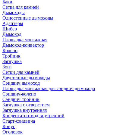
Баки
Сетка для камней
Дымоходы
Одностенные дымоходы
Адаптеры
Шибер
Дымоход
Площадка монтажная
Дымоход-конвектор
Колено
Тройник
Заглушка
Зонт
Сетки для камней
Двустенные дымоходы
Сэндвич дымоход
Площадка монтажная для сэндвич дымохода
Сэндвич-колено
Сэндвич-тройник
Заглушка с отверстием
Заглушка внутренняя
Конденсатоотвод внутренний
Старт-сэндвича
Конус
Оголовок