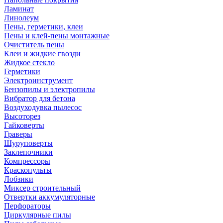
Ламинат
Линолеум
Пены, герметики, клеи
Пены и клей-пены монтажные
Очиститель пены
Клеи и жидкие гвозди
Жидкое стекло
Герметики
Электроинструмент
Бензопилы и электропилы
Вибратор для бетона
Воздуходувка пылесос
Высоторез
Гайковерты
Граверы
Шуруповерты
Заклепочники
Компрессоры
Краскопульты
Лобзики
Миксер строительный
Отвертки аккумуляторные
Перфораторы
Циркулярные пилы