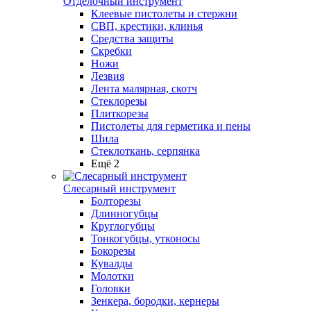
Отделочный инструмент
Клеевые пистолеты и стержни
СВП, крестики, клинья
Средства защиты
Скребки
Ножи
Лезвия
Лента малярная, скотч
Стеклорезы
Плиткорезы
Пистолеты для герметика и пены
Шила
Стеклоткань, серпянка
Ещё 2
Слесарный инструмент
Болторезы
Длинногубцы
Круглогубцы
Тонкогубцы, утконосы
Бокорезы
Кувалды
Молотки
Головки
Зенкера, бородки, кернеры