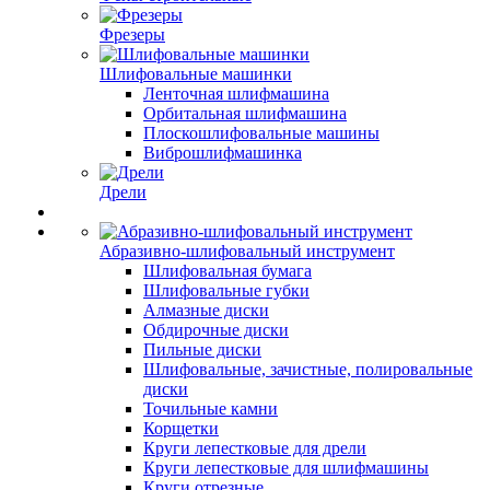
Фрезеры
Шлифовальные машинки
Ленточная шлифмашина
Орбитальная шлифмашина
Плоскошлифовальные машины
Виброшлифмашинка
Дрели
Абразивно-шлифовальный инструмент
Шлифовальная бумага
Шлифовальные губки
Алмазные диски
Обдирочные диски
Пильные диски
Шлифовальные, зачистные, полировальные
диски
Точильные камни
Корщетки
Круги лепестковые для дрели
Круги лепестковые для шлифмашины
Круги отрезные