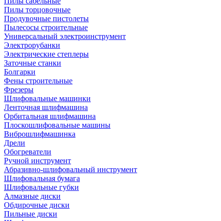
Пилы сабельные
Пилы торцовочные
Продувочные пистолеты
Пылесосы строительные
Универсальный электроинструмент
Электрорубанки
Электрические степлеры
Заточные станки
Болгарки
Фены строительные
Фрезеры
Шлифовальные машинки
Ленточная шлифмашина
Орбитальная шлифмашина
Плоскошлифовальные машины
Виброшлифмашинка
Дрели
Обогреватели
Ручной инструмент
Абразивно-шлифовальный инструмент
Шлифовальная бумага
Шлифовальные губки
Алмазные диски
Обдирочные диски
Пильные диски