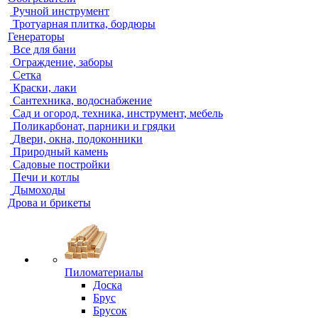
Ручной инструмент
Тротуарная плитка, бордюры
Генераторы
Все для бани
Ограждение, заборы
Сетка
Краски, лаки
Сантехника, водоснабжение
Сад и огород, техника, инструмент, мебель
Поликарбонат, парники и грядки
Двери, окна, подоконники
Природный камень
Садовые постройки
Печи и котлы
Дымоходы
Дрова и брикеты
Пиломатериалы
Доска
Брус
Брусок