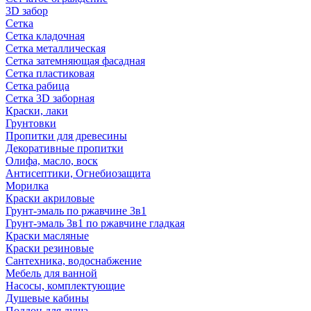
3D забор
Сетка
Сетка кладочная
Сетка металлическая
Сетка затемняющая фасадная
Сетка пластиковая
Сетка рабица
Сетка 3D заборная
Краски, лаки
Грунтовки
Пропитки для древесины
Декоративные пропитки
Олифа, масло, воск
Антисептики, Огнебиозащита
Морилка
Краски акриловые
Грунт-эмаль по ржавчине 3в1
Грунт-эмаль 3в1 по ржавчине гладкая
Краски масляные
Краски резиновые
Сантехника, водоснабжение
Мебель для ванной
Насосы, комплектующие
Душевые кабины
Поддон для душа