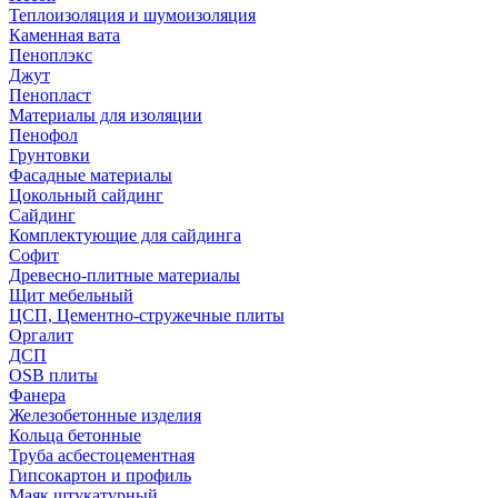
Теплоизоляция и шумоизоляция
Каменная вата
Пеноплэкс
Джут
Пенопласт
Материалы для изоляции
Пенофол
Грунтовки
Фасадные материалы
Цокольный сайдинг
Сайдинг
Комплектующие для сайдинга
Софит
Древесно-плитные материалы
Щит мебельный
ЦСП, Цементно-стружечные плиты
Оргалит
ДСП
OSB плиты
Фанера
Железобетонные изделия
Кольца бетонные
Труба асбестоцементная
Гипсокартон и профиль
Маяк штукатурный