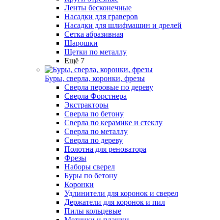
Ленты бесконечные
Насадки для граверов
Насадки для шлифмашин и дрелей
Сетка абразивная
Шарошки
Щетки по металлу
Ещё 7
Буры, сверла, коронки, фрезы
Сверла перовые по дереву
Сверла Форстнера
Экстракторы
Сверла по бетону
Сверла по керамике и стеклу
Сверла по металлу
Сверла по дереву
Полотна для реноватора
Фрезы
Наборы сверел
Буры по бетону
Коронки
Удлинители для коронок и сверел
Держатели для коронок и пил
Пилы кольцевые
Метчики и плашки