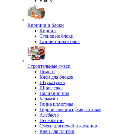
Ещё 3
Кирпичи и блоки
Кирпич
Стеновые блоки
Газобетонный блок
Строительные смеси
Цемент
Клей для блоков
Штукатурка
Шпатлевка
Наливной пол
Керамзит
Глина шамотная
Гидроизоляция сухая, готовая
Алебастр
Пескобетон
Смеси для печей и каминов
Клей для плитки