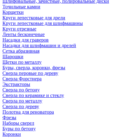
Шлифовальные, зачистные, полировальные диски
Точильные камни
Корщетки
Круги лепестковые для дрели
Круги лепестковые для шлифмашины
Круги отрезные
Ленты бесконечные
Насадки для граверов
Насадки для шлифмашин и дрелей
Сетка абразивная
Шарошки
Щетки по металлу
Буры, сверла, коронки, фрезы
Сверла перовые по дереву
Сверла Форстнера
Экстракторы
Сверла по бетону
Сверла по керамике и стеклу
Сверла по металлу
Сверла по дереву
Полотна для реноватора
Фрезы
Наборы сверел
Буры по бетону
Коронки