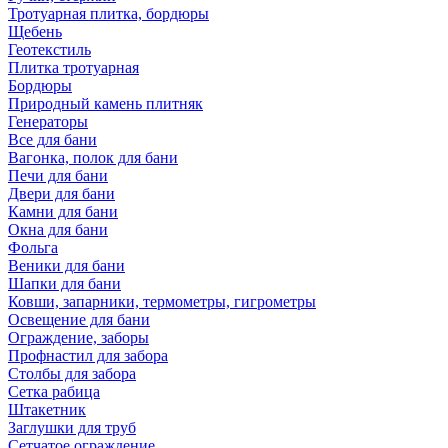
Тротуарная плитка, бордюры
Щебень
Геотекстиль
Плитка тротуарная
Бордюры
Природный камень плитняк
Генераторы
Все для бани
Вагонка, полок для бани
Печи для бани
Двери для бани
Камни для бани
Окна для бани
Фольга
Веники для бани
Шапки для бани
Ковши, запарники, термометры, гигрометры
Освещение для бани
Ограждение, заборы
Профнастил для забора
Столбы для забора
Сетка рабица
Штакетник
Заглушки для труб
Сетчатое ограждение