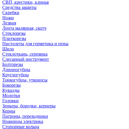
СВП, крестики, клинья
Средства защиты
Скребки
Ножи
Лезвия
Лента малярная, скотч
Стеклорезы
Плиткорезы
Пистолеты для герметика и пены
Шила
Стеклоткань, серпянка
Слесарный инструмент
Болторезы
Длинногубцы
Круглогубцы
Тонкогубцы, утконосы
Бокорезы
Кувалды
Молотки
Головки
Зенкера, бородки, кернеры
Керны
Патроны, переходники
Ножницы электрика
Стопорные кольца