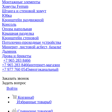
Монтажные элементы
Хомуты Ferrum
Штанга и стеновой хомут
Юбка
Кронштейн раздвижной
Консоль
Опора напольная
Крышная разделка
Кронштейн стеновой
Потолочно-проходные устройства
Минерит, листовой асбест, базальт
Дымник
Дрова и брикеты
+7 965 283 8466
+7 965 283 8466
интернет-магазин
+7 977 760 0545
многоканальный
Заказать звонок
Задать вопрос
Войти
Корзина
0
Избранные товары
0
Сравнение товаров
0