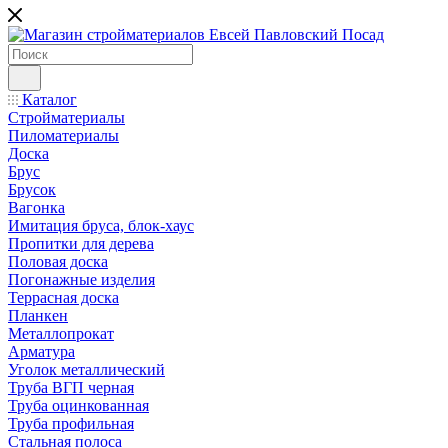
Каталог
Стройматериалы
Пиломатериалы
Доска
Брус
Брусок
Вагонка
Имитация бруса, блок-хаус
Пропитки для дерева
Половая доска
Погонажные изделия
Террасная доска
Планкен
Металлопрокат
Арматура
Уголок металлический
Труба ВГП черная
Труба оцинкованная
Труба профильная
Стальная полоса