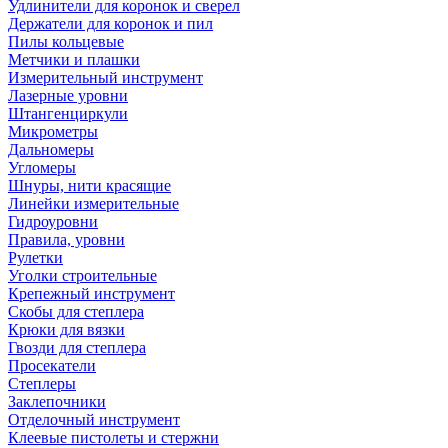
Удлинители для коронок и сверел
Держатели для коронок и пил
Пилы кольцевые
Метчики и плашки
Измерительный инструмент
Лазерные уровни
Штангенциркули
Микрометры
Дальномеры
Угломеры
Шнуры, нити красящие
Линейки измерительные
Гидроуровни
Правила, уровни
Рулетки
Уголки строительные
Крепежный инструмент
Скобы для степлера
Крюки для вязки
Гвозди для степлера
Просекатели
Степлеры
Заклепочники
Отделочный инструмент
Клеевые пистолеты и стержни