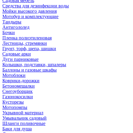
Садовая мебель
Средства для дезинфекции воды
Мойки высокого давления
Мотобур и комплектующие
Тандыры
Антигололед
Бочки
Пленка полиэтиленовая
Лестницы, стремянки
Грунт, торф, щепа, шишки
Садовые арки
Дуги парниковые
Колышки, подставки, шпалеры
Баллоны и газовые шкафы
Мотоблоки
Коврики-дорожки
Бетономешалки
Снегоуборщик
Газонокосилки
Кусторезы
Мотопомпы
Укрывной материал
Умывальник садовый
Шланги поливочные
Баки для душа