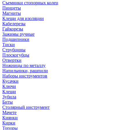
Съемники стопорных колец
Пинцеты
Магниты
Клещи для изоляции
Кабелерезы
Гайкорезы
Зажимы ручные
Подшипники
Тиски
Струбцины
Плоскогубцы
Отвертки
Ножницы по металлу
Напильники, рашпили
Наборы инструментов
Кусачки
Ключи
Клещи
Зубила
Биты
Столярный инструмент
Мачете
Киянки
Кирки
Топоры