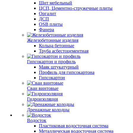
Щит мебельный
ЦСП, Цементно-стружечные плиты
Оргалит
ДСП
OSB плиты
Фанера
Железобетонные изделия
Кольца бетонные
Труба асбестоцементная
Гипсокартон и профиль
Маяк штукатурный
Профиль для гипсокартона
Гипсокартон
Сваи винтовые
Гидроизоляция
Дренажные колодцы
Водосток
Пластиковая водосточная система
Металлическая водосточная система