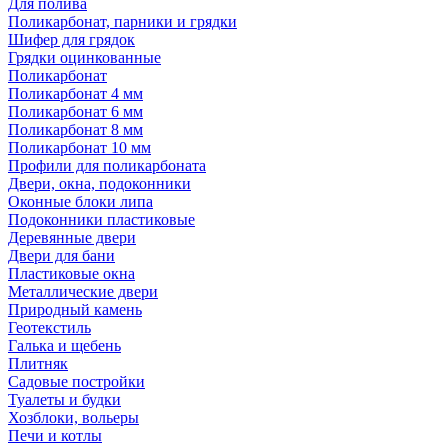
Для полива
Поликарбонат, парники и грядки
Шифер для грядок
Грядки оцинкованные
Поликарбонат
Поликарбонат 4 мм
Поликарбонат 6 мм
Поликарбонат 8 мм
Поликарбонат 10 мм
Профили для поликарбоната
Двери, окна, подоконники
Оконные блоки липа
Подоконники пластиковые
Деревянные двери
Двери для бани
Пластиковые окна
Металлические двери
Природный камень
Геотекстиль
Галька и щебень
Плитняк
Садовые постройки
Туалеты и будки
Хозблоки, вольеры
Печи и котлы