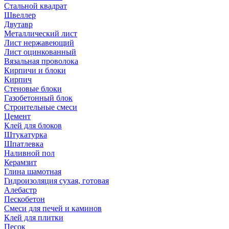
Стальной квадрат
Швеллер
Двутавр
Металлический лист
Лист нержавеющий
Лист оцинкованный
Вязальная проволока
Кирпичи и блоки
Кирпич
Стеновые блоки
Газобетонный блок
Строительные смеси
Цемент
Клей для блоков
Штукатурка
Шпатлевка
Наливной пол
Керамзит
Глина шамотная
Гидроизоляция сухая, готовая
Алебастр
Пескобетон
Смеси для печей и каминов
Клей для плитки
Песок