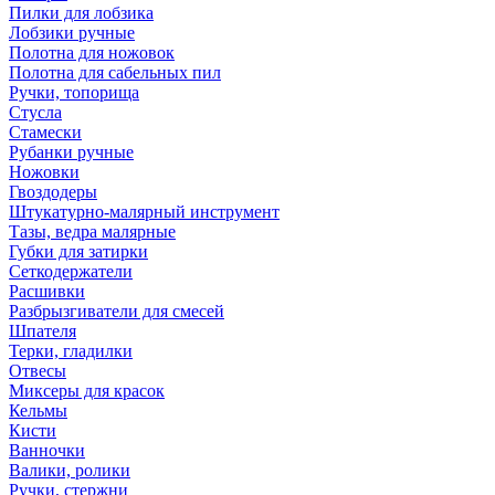
Пилки для лобзика
Лобзики ручные
Полотна для ножовок
Полотна для сабельных пил
Ручки, топорища
Стусла
Стамески
Рубанки ручные
Ножовки
Гвоздодеры
Штукатурно-малярный инструмент
Тазы, ведра малярные
Губки для затирки
Сеткодержатели
Расшивки
Разбрызгиватели для смесей
Шпателя
Терки, гладилки
Отвесы
Миксеры для красок
Кельмы
Кисти
Ванночки
Валики, ролики
Ручки, стержни