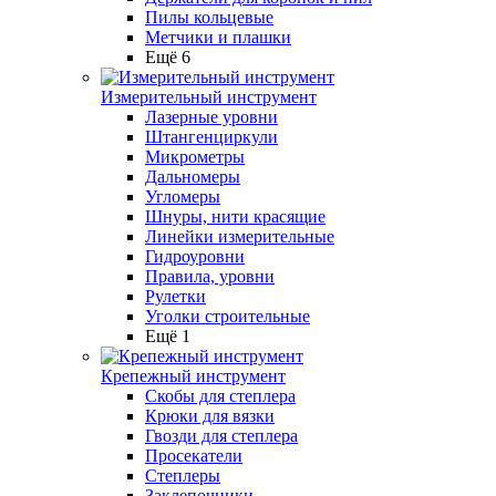
Пилы кольцевые
Метчики и плашки
Ещё 6
Измерительный инструмент
Лазерные уровни
Штангенциркули
Микрометры
Дальномеры
Угломеры
Шнуры, нити красящие
Линейки измерительные
Гидроуровни
Правила, уровни
Рулетки
Уголки строительные
Ещё 1
Крепежный инструмент
Скобы для степлера
Крюки для вязки
Гвозди для степлера
Просекатели
Степлеры
Заклепочники