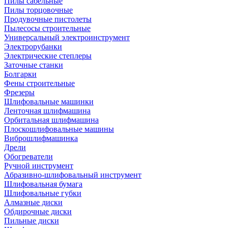
Пилы сабельные
Пилы торцовочные
Продувочные пистолеты
Пылесосы строительные
Универсальный электроинструмент
Электрорубанки
Электрические степлеры
Заточные станки
Болгарки
Фены строительные
Фрезеры
Шлифовальные машинки
Ленточная шлифмашина
Орбитальная шлифмашина
Плоскошлифовальные машины
Виброшлифмашинка
Дрели
Обогреватели
Ручной инструмент
Абразивно-шлифовальный инструмент
Шлифовальная бумага
Шлифовальные губки
Алмазные диски
Обдирочные диски
Пильные диски