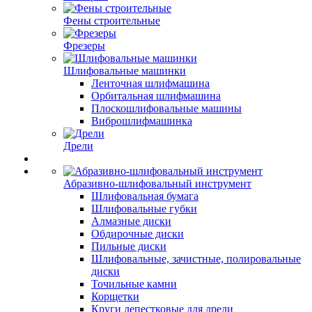
Фены строительные
Фрезеры
Шлифовальные машинки
Ленточная шлифмашина
Орбитальная шлифмашина
Плоскошлифовальные машины
Виброшлифмашинка
Дрели
Абразивно-шлифовальный инструмент
Шлифовальная бумага
Шлифовальные губки
Алмазные диски
Обдирочные диски
Пильные диски
Шлифовальные, зачистные, полировальные
диски
Точильные камни
Корщетки
Круги лепестковые для дрели