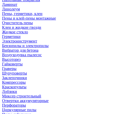
Ламинат
Линолеум
Пены, герметики, клеи
Пены и клей-пены монтажные
Очиститель пены
Клеи и жидкие гвозди
Жидкое стекло
Герметики
Электроинструмент
Бензопилы и электропилы
Вибратор для бетона
Воздуходувка пылесос
Высоторез
Гайковерты
Граверы
Шуруповерты
Заклепочники
Компрессоры
Краскопульты
Лобзики
Миксер строительный
Отвертки аккумуляторные
Перфораторы
Циркулярные пилы