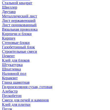
Стальной квадрат
Швеллер
Двутавр
Металлический лист
Лист нержавеющий
Лист оцинкованный
Вязальная проволока
Кирпичи и блоки
Кирпич
Стеновые блоки
Газобетонный блок
Строительные смеси
Цемент
Клей для блоков
Штукатурка
Шпатлевка
Наливной пол
Керамзит
Глина шамотная
Гидроизоляция сухая, готовая
Алебастр
Пескобетон
Смеси для печей и каминов
Клей для плитки
Песок