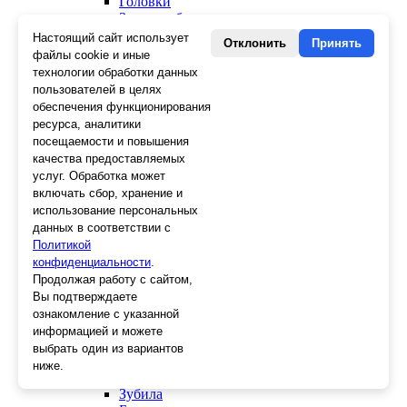
Головки
Зенкера, бородки, кернеры
Керны
Настоящий сайт использует
Отклонить
Принять
Патроны, переходники
файлы cookie и иные
Ножницы электрика
технологии обработки данных
Стопорные кольца
пользователей в целях
Съемники стопорных колец
обеспечения функционирования
Пинцеты
ресурса, аналитики
Магниты
посещаемости и повышения
Клещи для изоляции
качества предоставляемых
Кабелерезы
услуг. Обработка может
Гайкорезы
включать сбор, хранение и
Зажимы ручные
использование персональных
Подшипники
данных в соответствии с
Тиски
Политикой
Струбцины
конфиденциальности
Плоскогубцы
.
Отвертки
Продолжая работу с сайтом,
Ножницы по металлу
Вы подтверждаете
Напильники, рашпили
ознакомление с указанной
Наборы инструментов
информацией и можете
Кусачки
выбрать один из вариантов
Ключи
ниже.
Клещи
Зубила