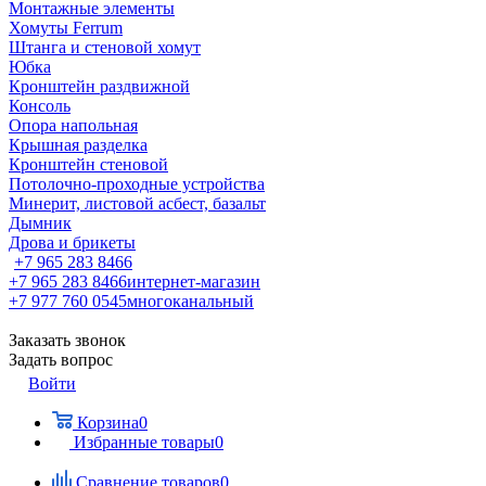
Монтажные элементы
Хомуты Ferrum
Штанга и стеновой хомут
Юбка
Кронштейн раздвижной
Консоль
Опора напольная
Крышная разделка
Кронштейн стеновой
Потолочно-проходные устройства
Минерит, листовой асбест, базальт
Дымник
Дрова и брикеты
+7 965 283 8466
+7 965 283 8466
интернет-магазин
+7 977 760 0545
многоканальный
Заказать звонок
Задать вопрос
Войти
Корзина
0
Избранные товары
0
Сравнение товаров
0