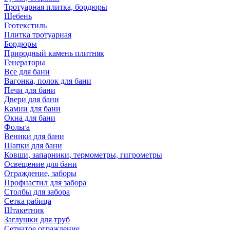
Тротуарная плитка, бордюры
Щебень
Геотекстиль
Плитка тротуарная
Бордюры
Природный камень плитняк
Генераторы
Все для бани
Вагонка, полок для бани
Печи для бани
Двери для бани
Камни для бани
Окна для бани
Фольга
Веники для бани
Шапки для бани
Ковши, запарники, термометры, гигрометры
Освещение для бани
Ограждение, заборы
Профнастил для забора
Столбы для забора
Сетка рабица
Штакетник
Заглушки для труб
Сетчатое ограждение