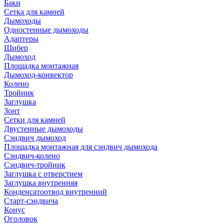
Баки
Сетка для камней
Дымоходы
Одностенные дымоходы
Адаптеры
Шибер
Дымоход
Площадка монтажная
Дымоход-конвектор
Колено
Тройник
Заглушка
Зонт
Сетки для камней
Двустенные дымоходы
Сэндвич дымоход
Площадка монтажная для сэндвич дымохода
Сэндвич-колено
Сэндвич-тройник
Заглушка с отверстием
Заглушка внутренняя
Конденсатоотвод внутренний
Старт-сэндвича
Конус
Оголовок