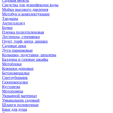
Садовая мебель
Средства для дезинфекции воды
Мойки высокого давления
Мотобур и комплектующие
Тандыры
Антигололед
Бочки
Пленка полиэтиленовая
Лестницы, стремянки
Грунт, торф, щепа, шишки
Садовые арки
Дуги парниковые
Колышки, подставки, шпалеры
Баллоны и газовые шкафы
Мотоблоки
Коврики-дорожки
Бетономешалки
Снегоуборщик
Газонокосилки
Кусторезы
Мотопомпы
Укрывной материал
Умывальник садовый
Шланги поливочные
Баки для душа