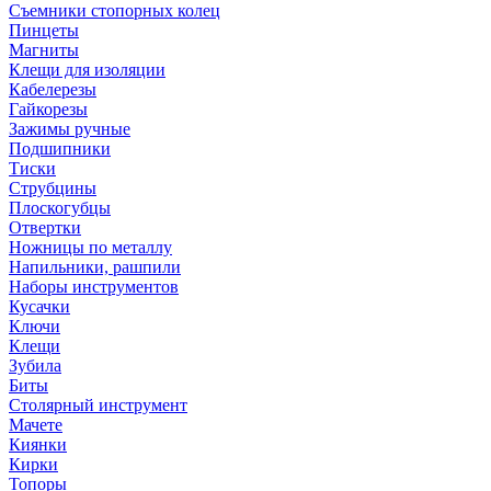
Съемники стопорных колец
Пинцеты
Магниты
Клещи для изоляции
Кабелерезы
Гайкорезы
Зажимы ручные
Подшипники
Тиски
Струбцины
Плоскогубцы
Отвертки
Ножницы по металлу
Напильники, рашпили
Наборы инструментов
Кусачки
Ключи
Клещи
Зубила
Биты
Столярный инструмент
Мачете
Киянки
Кирки
Топоры