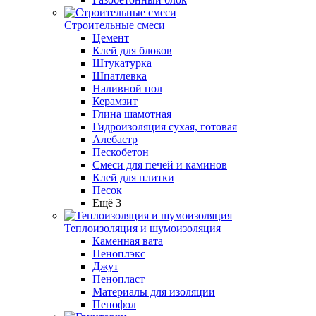
Строительные смеси
Цемент
Клей для блоков
Штукатурка
Шпатлевка
Наливной пол
Керамзит
Глина шамотная
Гидроизоляция сухая, готовая
Алебастр
Пескобетон
Смеси для печей и каминов
Клей для плитки
Песок
Ещё 3
Теплоизоляция и шумоизоляция
Каменная вата
Пеноплэкс
Джут
Пенопласт
Материалы для изоляции
Пенофол