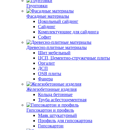
Грунтовки
Фасадные материалы
Цокольный сайдинг
Сайдинг
Комплектующие для сайдинга
Софит
Древесно-плитные материалы
Щит мебельный
ЦСП, Цементно-стружечные плиты
Оргалит
ДСП
OSB плиты
Фанера
Железобетонные изделия
Кольца бетонные
Труба асбестоцементная
Гипсокартон и профиль
Маяк штукатурный
Профиль для гипсокартона
Гипсокартон