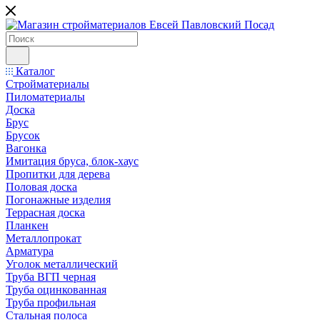
Каталог
Стройматериалы
Пиломатериалы
Доска
Брус
Брусок
Вагонка
Имитация бруса, блок-хаус
Пропитки для дерева
Половая доска
Погонажные изделия
Террасная доска
Планкен
Металлопрокат
Арматура
Уголок металлический
Труба ВГП черная
Труба оцинкованная
Труба профильная
Стальная полоса