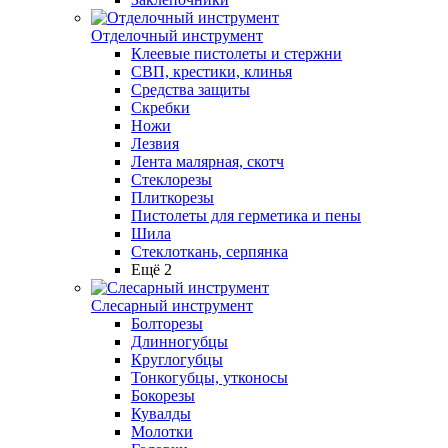
Отделочный инструмент
Клеевые пистолеты и стержни
СВП, крестики, клинья
Средства защиты
Скребки
Ножи
Лезвия
Лента малярная, скотч
Стеклорезы
Плиткорезы
Пистолеты для герметика и пены
Шила
Стеклоткань, серпянка
Ещё 2
Слесарный инструмент
Болторезы
Длинногубцы
Круглогубцы
Тонкогубцы, утконосы
Бокорезы
Кувалды
Молотки