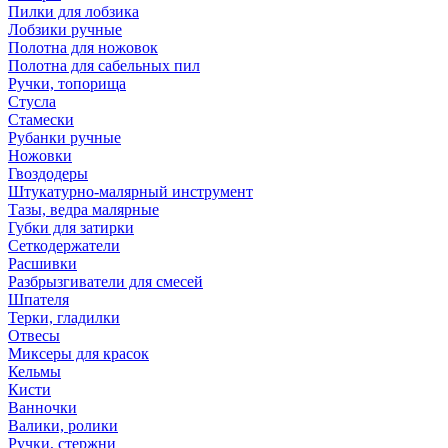
Пилки для лобзика
Лобзики ручные
Полотна для ножовок
Полотна для сабельных пил
Ручки, топорища
Стусла
Стамески
Рубанки ручные
Ножовки
Гвоздодеры
Штукатурно-малярный инструмент
Тазы, ведра малярные
Губки для затирки
Сеткодержатели
Расшивки
Разбрызгиватели для смесей
Шпателя
Терки, гладилки
Отвесы
Миксеры для красок
Кельмы
Кисти
Ванночки
Валики, ролики
Ручки, стержни