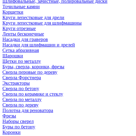
Шлифовальные, зачистные, полировальные диски
Точильные камни
Корщетки
Круги лепестковые для дрели
Круги лепестковые для шлифмашины
Круги отрезные
Ленты бесконечные
Насадки для граверов
Насадки для шлифмашин и дрелей
Сетка абразивная
Шарошки
Щетки по металлу
Буры, сверла, коронки, фрезы
Сверла перовые по дереву
Сверла Форстнера
Экстракторы
Сверла по бетону
Сверла по керамике и стеклу
Сверла по металлу
Сверла по дереву
Полотна для реноватора
Фрезы
Наборы сверел
Буры по бетону
Коронки