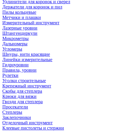
Удлинители для коронок и сверел
Держатели для коронок и пил
Пилы кольцевые
Метчики и плашки
Измерительный инструмент
Лазерные уровни
Штангенциркули
Микрометры
Дальномеры
Угломеры
Шнуры, нити красящие
Линейки измерительные
Гидроуровни
Правила, уровни
Рулетки
Уголки строительные
Крепежный инструмент
Скобы для степлера
Крюки для вязки
Гвозди для степлера
Просекатели
Степлеры
Заклепочники
Отделочный инструмент
Клеевые пистолеты и стержни