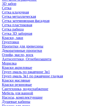
3D забор
Сетка
Сетка кладочная
Сетка металлическая
Сетка затемняющая фасадная
Сетка пластиковая
Сетка рабица
Сетка 3D заборная
Краски, лаки
Грунтовки
Пропитки для древесины
Декоративные пропитки
Олифа, масло, воск
Антисептики, Огнебиозащита
Морилка
Краски акриловые
Грунт-эмаль по ржавчине 3в1
Грунт-эмаль 3в1 по ржавчине гладкая
Краски масляные
Краски резиновые
Сантехника, водоснабжение
Мебель для ванной
Насосы, комплектующие
Душевые кабины
Поддон для душа