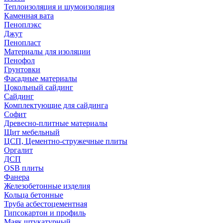
Теплоизоляция и шумоизоляция
Каменная вата
Пеноплэкс
Джут
Пенопласт
Материалы для изоляции
Пенофол
Грунтовки
Фасадные материалы
Цокольный сайдинг
Сайдинг
Комплектующие для сайдинга
Софит
Древесно-плитные материалы
Щит мебельный
ЦСП, Цементно-стружечные плиты
Оргалит
ДСП
OSB плиты
Фанера
Железобетонные изделия
Кольца бетонные
Труба асбестоцементная
Гипсокартон и профиль
Маяк штукатурный