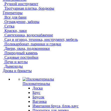
Ручной инструмент
Тротуарная плитка, бордюры
Генераторы
Все для бани
Ограждение, заборы
Сетка
Краски, лаки
Сантехника, водоснабжение
Сад и огород, техника, инструмент, мебель
Поликарбонат, парники и грядки
Двери, окна, подоконники
Природный камень
Садовые постройки
Печи и котлы
Дымоходы
Дрова и брикеты
Пиломатериалы
Доска
Брус
Брусок
Вагонка
Имитация бруса, блок-хаус
Пропитки для дерева