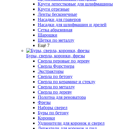
Круги лепестковые для шлифмашины
Круги отрезные
Ленты бесконечные
Насадки для граверов
Насадки для шлифмашин и дрелей
Сетка абразивная
Шарошки
Щетки по металлу
Ещё 7
Буры, сверла, коронки, фрезы
Сверла перовые по дереву
Сверла Форстнера
Экстракторы
Сверла по бетону
Сверла по керамике и стеклу
Сверла по металлу
Сверла по дереву
Полотна для реноватора
Фрезы
Наборы сверел
Буры по бетону
Коронки
Удлинители для коронок и сверел
Держатели для коронок и пил