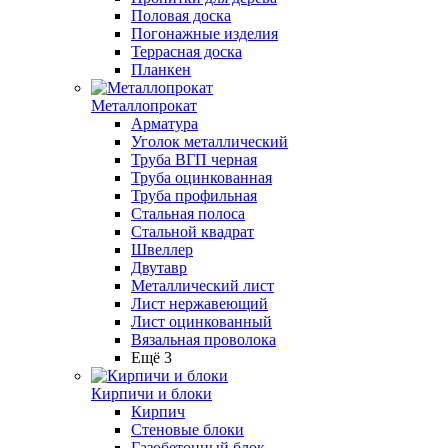
Половая доска
Погонажные изделия
Террасная доска
Планкен
Металлопрокат
Арматура
Уголок металлический
Труба ВГП черная
Труба оцинкованная
Труба профильная
Стальная полоса
Стальной квадрат
Швеллер
Двутавр
Металлический лист
Лист нержавеющий
Лист оцинкованный
Вязальная проволока
Ещё 3
Кирпичи и блоки
Кирпич
Стеновые блоки
Газобетонный блок