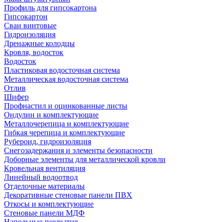
Профиль для гипсокартона
Гипсокартон
Сваи винтовые
Гидроизоляция
Дренажные колодцы
Кровля, водосток
Водосток
Пластиковая водосточная система
Металлическая водосточная система
Отлив
Шифер
Профнастил и оцинкованные листы
Ондулин и комплектующие
Металлочерепица и комплектующие
Гибкая черепица и комплектующие
Рубероид, гидроизоляция
Снегозадержания и элементы безопасности
Доборные элементы для металлической кровли
Кровельная вентиляция
Линейный водоотвод
Отделочные материалы
Декоративные стеновые панели ПВХ
Откосы и комплектующие
Стеновые панели МДФ
Напольные покрытия