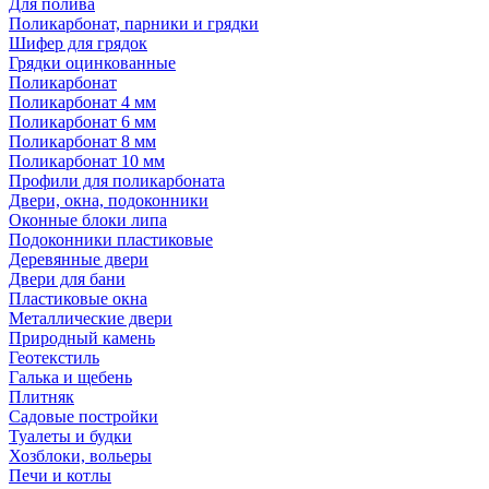
Для полива
Поликарбонат, парники и грядки
Шифер для грядок
Грядки оцинкованные
Поликарбонат
Поликарбонат 4 мм
Поликарбонат 6 мм
Поликарбонат 8 мм
Поликарбонат 10 мм
Профили для поликарбоната
Двери, окна, подоконники
Оконные блоки липа
Подоконники пластиковые
Деревянные двери
Двери для бани
Пластиковые окна
Металлические двери
Природный камень
Геотекстиль
Галька и щебень
Плитняк
Садовые постройки
Туалеты и будки
Хозблоки, вольеры
Печи и котлы