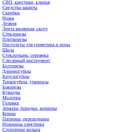
СВП, крестики, клинья
Средства защиты
Скребки
Ножи
Лезвия
Лента малярная, скотч
Стеклорезы
Плиткорезы
Пистолеты для герметика и пены
Шила
Стеклоткань, серпянка
Слесарный инструмент
Болторезы
Длинногубцы
Круглогубцы
Тонкогубцы, утконосы
Бокорезы
Кувалды
Молотки
Головки
Зенкера, бородки, кернеры
Керны
Патроны, переходники
Ножницы электрика
Стопорные кольца