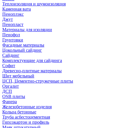
Теплоизоляция и шумоизоляция
Каменная вата
Пеноплэкс
Джут
Пенопласт
Материалы для изоляции
Пенофол
Грунтовки
Фасадные материалы
Цокольный сайдинг
Сайдинг
Комплектующие для сайдинга
Софит
Древесно-плитные материалы
Щит мебельный
ЦСП, Цементно-стружечные плиты
Оргалит
ДСП
OSB плиты
Фанера
Железобетонные изделия
Кольца бетонные
Труба асбестоцементная
Гипсокартон и профиль
Маяк штукатурный