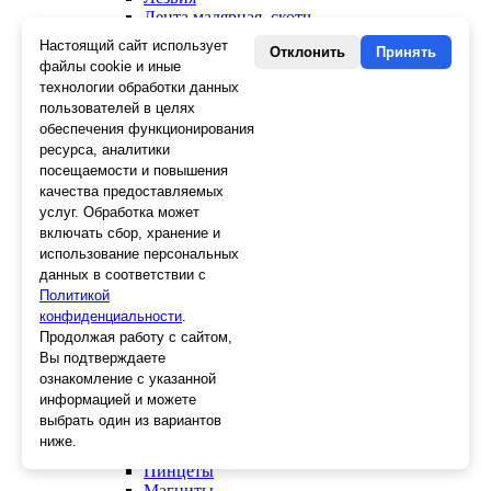
Лента малярная, скотч
Стеклорезы
Настоящий сайт использует
Отклонить
Принять
Плиткорезы
файлы cookie и иные
Пистолеты для герметика и пены
технологии обработки данных
Шила
пользователей в целях
Стеклоткань, серпянка
обеспечения функционирования
Ещё 2
ресурса, аналитики
посещаемости и повышения
Слесарный инструмент
качества предоставляемых
Болторезы
услуг. Обработка может
Длинногубцы
включать сбор, хранение и
Круглогубцы
Тонкогубцы, утконосы
использование персональных
Бокорезы
данных в соответствии с
Кувалды
Политикой
Молотки
конфиденциальности
.
Головки
Продолжая работу с сайтом,
Зенкера, бородки, кернеры
Вы подтверждаете
Керны
ознакомление с указанной
Патроны, переходники
информацией и можете
Ножницы электрика
выбрать один из вариантов
Стопорные кольца
ниже.
Съемники стопорных колец
Пинцеты
Магниты