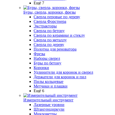
Ещё 7
Буры, сверла, коронки, фрезы
Сверла перовые по дереву
Сверла Форстнера
Экстракторы
Сверла по бетону
Сверла по керамике и стеклу
Сверла по металлу
Сверла по дереву
Полотна для реноватора
Фрезы
Наборы сверел
Буры по бетону
Коронки
Удлинители для коронок и сверел
Держатели для коронок и пил
Пилы кольцевые
Метчики и плашки
Ещё 6
Измерительный инструмент
Лазерные уровни
Штангенциркули
Микрометры