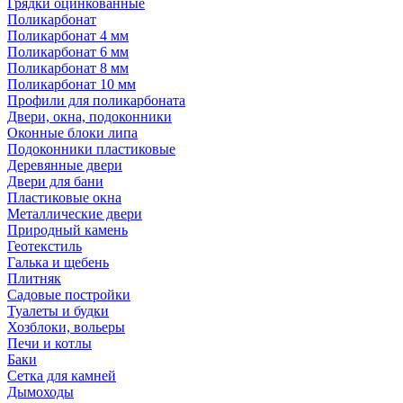
Грядки оцинкованные
Поликарбонат
Поликарбонат 4 мм
Поликарбонат 6 мм
Поликарбонат 8 мм
Поликарбонат 10 мм
Профили для поликарбоната
Двери, окна, подоконники
Оконные блоки липа
Подоконники пластиковые
Деревянные двери
Двери для бани
Пластиковые окна
Металлические двери
Природный камень
Геотекстиль
Галька и щебень
Плитняк
Садовые постройки
Туалеты и будки
Хозблоки, вольеры
Печи и котлы
Баки
Сетка для камней
Дымоходы