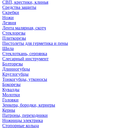
СВП, крестики, клинья
Средства защиты
Скребки
Ножи
Лезвия
Лента малярная, скотч
Стеклорезы
Плиткорезы
Пистолеты для герметика и пены
Шила
Стеклоткань, серпянка
Слесарный инструмент
Болторезы
Длинногубцы
Круглогубцы
Тонкогубцы, утконосы
Бокорезы
Кувалды
Молотки
Головки
Зенкера, бородки, кернеры
Керны
Патроны, переходники
Ножницы электрика
Стопорные кольца