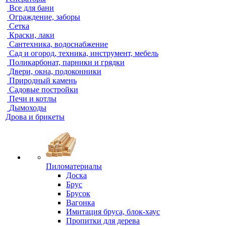
Все для бани
Ограждение, заборы
Сетка
Краски, лаки
Сантехника, водоснабжение
Сад и огород, техника, инструмент, мебель
Поликарбонат, парники и грядки
Двери, окна, подоконники
Природный камень
Садовые постройки
Печи и котлы
Дымоходы
Дрова и брикеты
Пиломатериалы
Доска
Брус
Брусок
Вагонка
Имитация бруса, блок-хаус
Пропитки для дерева