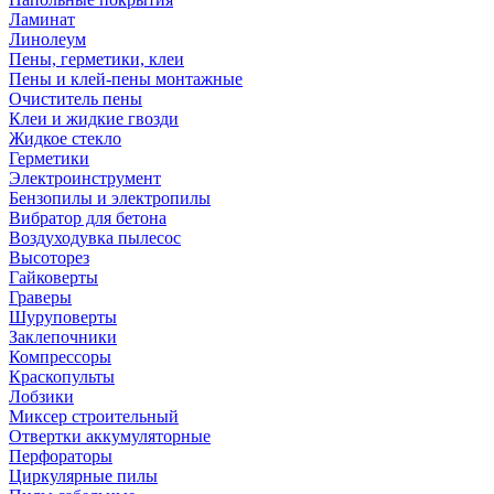
Ламинат
Линолеум
Пены, герметики, клеи
Пены и клей-пены монтажные
Очиститель пены
Клеи и жидкие гвозди
Жидкое стекло
Герметики
Электроинструмент
Бензопилы и электропилы
Вибратор для бетона
Воздуходувка пылесос
Высоторез
Гайковерты
Граверы
Шуруповерты
Заклепочники
Компрессоры
Краскопульты
Лобзики
Миксер строительный
Отвертки аккумуляторные
Перфораторы
Циркулярные пилы