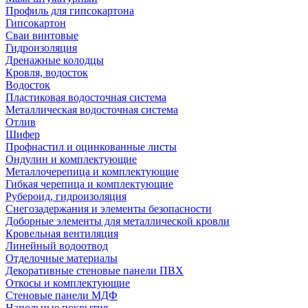
Профиль для гипсокартона
Гипсокартон
Сваи винтовые
Гидроизоляция
Дренажные колодцы
Кровля, водосток
Водосток
Пластиковая водосточная система
Металлическая водосточная система
Отлив
Шифер
Профнастил и оцинкованные листы
Ондулин и комплектующие
Металлочерепица и комплектующие
Гибкая черепица и комплектующие
Рубероид, гидроизоляция
Снегозадержания и элементы безопасности
Доборные элементы для металлической кровли
Кровельная вентиляция
Линейный водоотвод
Отделочные материалы
Декоративные стеновые панели ПВХ
Откосы и комплектующие
Стеновые панели МДФ
Напольные покрытия