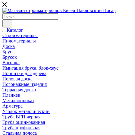
Каталог
Стройматериалы
Пиломатериалы
Доска
Брус
Брусок
Вагонка
Имитация бруса, блок-хаус
Пропитки для дерева
Половая доска
Погонажные изделия
Террасная доска
Планкен
Металлопрокат
Арматура
Уголок металлический
Труба ВГП черная
Труба оцинкованная
Труба профильная
Стальная полоса