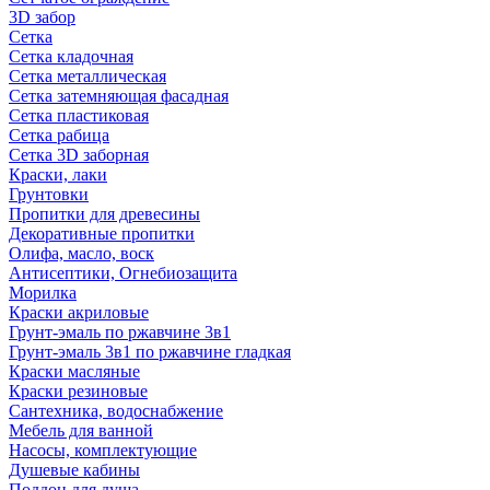
3D забор
Сетка
Сетка кладочная
Сетка металлическая
Сетка затемняющая фасадная
Сетка пластиковая
Сетка рабица
Сетка 3D заборная
Краски, лаки
Грунтовки
Пропитки для древесины
Декоративные пропитки
Олифа, масло, воск
Антисептики, Огнебиозащита
Морилка
Краски акриловые
Грунт-эмаль по ржавчине 3в1
Грунт-эмаль 3в1 по ржавчине гладкая
Краски масляные
Краски резиновые
Сантехника, водоснабжение
Мебель для ванной
Насосы, комплектующие
Душевые кабины
Поддон для душа