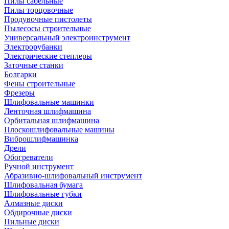
Пилы сабельные
Пилы торцовочные
Продувочные пистолеты
Пылесосы строительные
Универсальный электроинструмент
Электрорубанки
Электрические степлеры
Заточные станки
Болгарки
Фены строительные
Фрезеры
Шлифовальные машинки
Ленточная шлифмашина
Орбитальная шлифмашина
Плоскошлифовальные машины
Виброшлифмашинка
Дрели
Обогреватели
Ручной инструмент
Абразивно-шлифовальный инструмент
Шлифовальная бумага
Шлифовальные губки
Алмазные диски
Обдирочные диски
Пильные диски