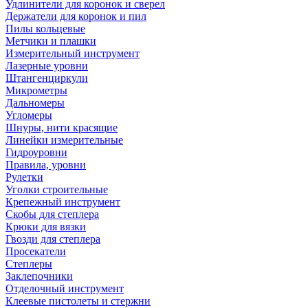
Удлинители для коронок и сверел
Держатели для коронок и пил
Пилы кольцевые
Метчики и плашки
Измерительный инструмент
Лазерные уровни
Штангенциркули
Микрометры
Дальномеры
Угломеры
Шнуры, нити красящие
Линейки измерительные
Гидроуровни
Правила, уровни
Рулетки
Уголки строительные
Крепежный инструмент
Скобы для степлера
Крюки для вязки
Гвозди для степлера
Просекатели
Степлеры
Заклепочники
Отделочный инструмент
Клеевые пистолеты и стержни