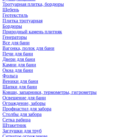
Тротуарная плитка, бордюры
Щебень
Геотекстиль
Плитка тротуарная
Бордюры
Природный камень плитняк
Генераторы
Все для бани
Вагонка, полок для бани
Печи для бани
Двери для бани
Камни для бани
Окна для бани
Фольга
Веники для бани
Шапки для бани
Ковши, запарники, термометры, гигрометры
Освещение для бани
Ограждение, заборы
Профнастил для забора
Столбы для забора
Сетка рабица
Штакетник
Заглушки для труб
Сетчатое ограждение