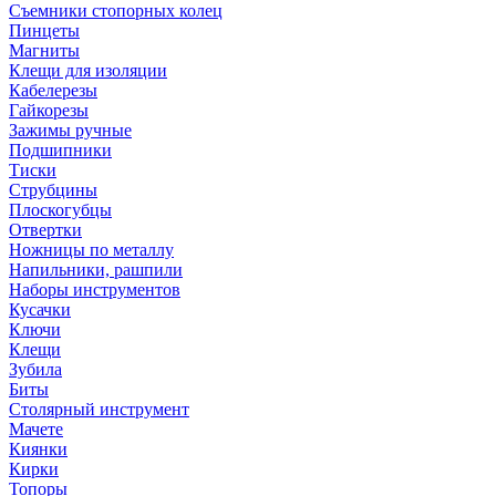
Съемники стопорных колец
Пинцеты
Магниты
Клещи для изоляции
Кабелерезы
Гайкорезы
Зажимы ручные
Подшипники
Тиски
Струбцины
Плоскогубцы
Отвертки
Ножницы по металлу
Напильники, рашпили
Наборы инструментов
Кусачки
Ключи
Клещи
Зубила
Биты
Столярный инструмент
Мачете
Киянки
Кирки
Топоры