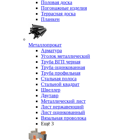
Половая доска
Погонажные изделия
Террасная доска
Планкен
Металлопрокат
Арматура
Уголок металлический
Труба ВГП черная
Труба оцинкованная
Труба профильная
Стальная полоса
Стальной квадрат
Швеллер
Двутавр
Металлический лист
Лист нержавеющий
Лист оцинкованный
Вязальная проволока
Ещё 3