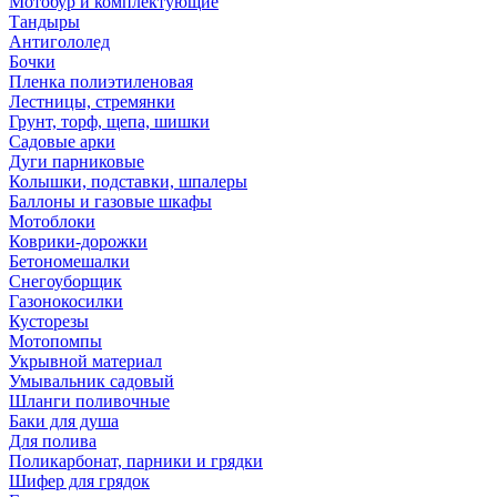
Мотобур и комплектующие
Тандыры
Антигололед
Бочки
Пленка полиэтиленовая
Лестницы, стремянки
Грунт, торф, щепа, шишки
Садовые арки
Дуги парниковые
Колышки, подставки, шпалеры
Баллоны и газовые шкафы
Мотоблоки
Коврики-дорожки
Бетономешалки
Снегоуборщик
Газонокосилки
Кусторезы
Мотопомпы
Укрывной материал
Умывальник садовый
Шланги поливочные
Баки для душа
Для полива
Поликарбонат, парники и грядки
Шифер для грядок