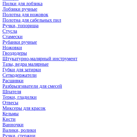
Пилки для лобзика
Лобзики ручные
Полотна для ножовок
Полотна для сабельных пил
Ручки, топорища
Стусла
Стамески
Рубанки ручные
Ножовки
Гвоздодеры
Штукатурно-малярный инструмент
Тазы, ведра малярные
Губки для затирки
Сеткодержатели
Расшивки
Разбрызгиватели для смесей
Шпателя
Терки, гладилки
Отвесы
Миксеры для красок
Кельмы
Кисти
Ванночки
Валики, ролики
Ручки, стержни