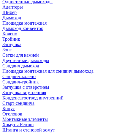
Одностенные дымоходы
Адаптеры
Шибер
Дымоход
Площадка монтажная
Дымоход-конвектор
Колено
Тройник
Заглушка
Зонт
Сетки для камней
Двустенные дымоходы
Сэндвич дымоход
Площадка монтажная для сэндвич дымохода
Сэндвич-колено
Сэндвич-тройник
Заглушка с отверстием
Заглушка внутренняя
Конденсатоотвод внутренний
Старт-сэндвича
Конус
Оголовок
Монтажные элементы
Хомуты Ferrum
Штанга и стеновой хомут