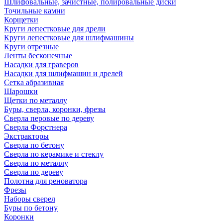
Шлифовальные, зачистные, полировальные диски
Точильные камни
Корщетки
Круги лепестковые для дрели
Круги лепестковые для шлифмашины
Круги отрезные
Ленты бесконечные
Насадки для граверов
Насадки для шлифмашин и дрелей
Сетка абразивная
Шарошки
Щетки по металлу
Буры, сверла, коронки, фрезы
Сверла перовые по дереву
Сверла Форстнера
Экстракторы
Сверла по бетону
Сверла по керамике и стеклу
Сверла по металлу
Сверла по дереву
Полотна для реноватора
Фрезы
Наборы сверел
Буры по бетону
Коронки