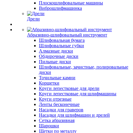
Плоскошлифовальные машины
Виброшлифмашинка
Дрели
Абразивно-шлифовальный инструмент
Шлифовальная бумага
Шлифовальные губки
Алмазные диски
Обдирочные диски
Пильные диски
Шлифовальные, зачистные, полировальные
диски
Точильные камни
Корщетки
Круги лепестковые для дрели
Круги лепестковые для шлифмашины
Круги отрезные
Ленты бесконечные
Насадки для граверов
Насадки для шлифмашин и дрелей
Сетка абразивная
Шарошки
Щетки по металлу