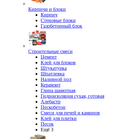
Кирпичи и блоки
Кирпич
Стеновые блоки
Газобетонный блок
Строительные смеси
Цемент
Клей для блоков
Штукатурка
Шпатлевка
Наливной пол
Керамзит
Глина шамотная
Гидроизоляция сухая, готовая
Алебастр
Пескобетон
Смеси для печей и каминов
Клей для плитки
Песок
Ещё 3