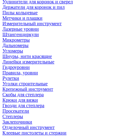
Удлинители для коронок и сверел
Держатели для коронок и пил
Пилы кольцевые
Метчики и плашки
Измерительный инструмент
Лазерные уровни
Штангенциркули
Микрометры
Дальномеры
Угломеры
Шнуры, нити красящие
Линейки измерительные
Гидроуровни
Правила, уровни
Рулетки
Уголки строительные
Крепежный инструмент
Скобы для степлера
Крюки для вязки
Гвозди для степлера
Просекатели
Степлеры
Заклепочники
Отделочный инструмент
Клеевые пистолеты и стержни