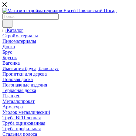
Каталог
Стройматериалы
Пиломатериалы
Доска
Брус
Брусок
Вагонка
Имитация бруса, блок-хаус
Пропитки для дерева
Половая доска
Погонажные изделия
Террасная доска
Планкен
Металлопрокат
Арматура
Уголок металлический
Труба ВГП черная
Труба оцинкованная
Труба профильная
Стальная полоса