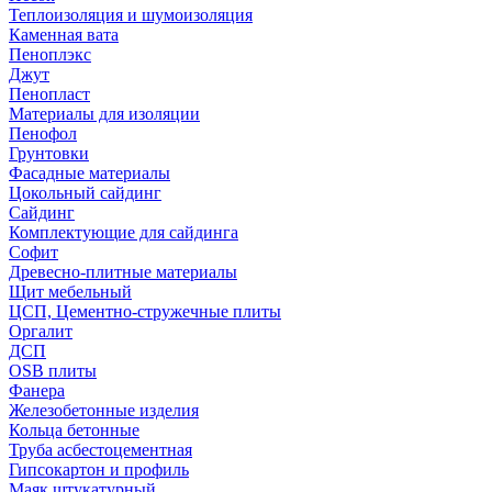
Теплоизоляция и шумоизоляция
Каменная вата
Пеноплэкс
Джут
Пенопласт
Материалы для изоляции
Пенофол
Грунтовки
Фасадные материалы
Цокольный сайдинг
Сайдинг
Комплектующие для сайдинга
Софит
Древесно-плитные материалы
Щит мебельный
ЦСП, Цементно-стружечные плиты
Оргалит
ДСП
OSB плиты
Фанера
Железобетонные изделия
Кольца бетонные
Труба асбестоцементная
Гипсокартон и профиль
Маяк штукатурный