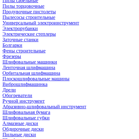
Пилы сабельные
Пилы торцовочные
Продувочные пистолеты
Пылесосы строительные
Универсальный электроинструмент
Электрорубанки
Электрические степлеры
Заточные станки
Болгарки
Фены строительные
Фрезеры
Шлифовальные машинки
Ленточная шлифмашина
Орбитальная шлифмашина
Плоскошлифовальные машины
Виброшлифмашинка
Дрели
Обогреватели
Ручной инструмент
Абразивно-шлифовальный инструмент
Шлифовальная бумага
Шлифовальные губки
Алмазные диски
Обдирочные диски
Пильные диски