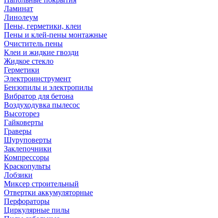
Ламинат
Линолеум
Пены, герметики, клеи
Пены и клей-пены монтажные
Очиститель пены
Клеи и жидкие гвозди
Жидкое стекло
Герметики
Электроинструмент
Бензопилы и электропилы
Вибратор для бетона
Воздуходувка пылесос
Высоторез
Гайковерты
Граверы
Шуруповерты
Заклепочники
Компрессоры
Краскопульты
Лобзики
Миксер строительный
Отвертки аккумуляторные
Перфораторы
Циркулярные пилы