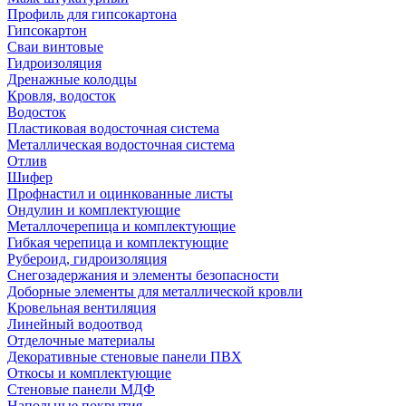
Профиль для гипсокартона
Гипсокартон
Сваи винтовые
Гидроизоляция
Дренажные колодцы
Кровля, водосток
Водосток
Пластиковая водосточная система
Металлическая водосточная система
Отлив
Шифер
Профнастил и оцинкованные листы
Ондулин и комплектующие
Металлочерепица и комплектующие
Гибкая черепица и комплектующие
Рубероид, гидроизоляция
Снегозадержания и элементы безопасности
Доборные элементы для металлической кровли
Кровельная вентиляция
Линейный водоотвод
Отделочные материалы
Декоративные стеновые панели ПВХ
Откосы и комплектующие
Стеновые панели МДФ
Напольные покрытия