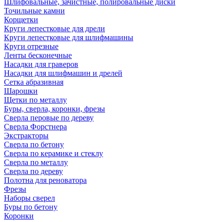
Шлифовальные, зачистные, полировальные диски
Точильные камни
Корщетки
Круги лепестковые для дрели
Круги лепестковые для шлифмашины
Круги отрезные
Ленты бесконечные
Насадки для граверов
Насадки для шлифмашин и дрелей
Сетка абразивная
Шарошки
Щетки по металлу
Буры, сверла, коронки, фрезы
Сверла перовые по дереву
Сверла Форстнера
Экстракторы
Сверла по бетону
Сверла по керамике и стеклу
Сверла по металлу
Сверла по дереву
Полотна для реноватора
Фрезы
Наборы сверел
Буры по бетону
Коронки