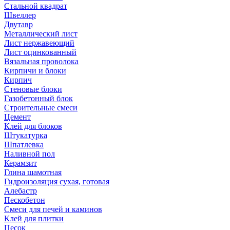
Стальной квадрат
Швеллер
Двутавр
Металлический лист
Лист нержавеющий
Лист оцинкованный
Вязальная проволока
Кирпичи и блоки
Кирпич
Стеновые блоки
Газобетонный блок
Строительные смеси
Цемент
Клей для блоков
Штукатурка
Шпатлевка
Наливной пол
Керамзит
Глина шамотная
Гидроизоляция сухая, готовая
Алебастр
Пескобетон
Смеси для печей и каминов
Клей для плитки
Песок